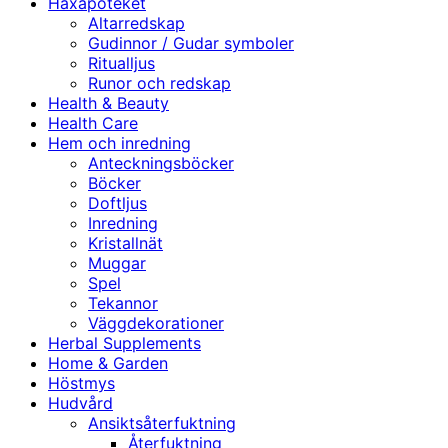
Häxapoteket
Altarredskap
Gudinnor / Gudar symboler
Ritualljus
Runor och redskap
Health & Beauty
Health Care
Hem och inredning
Anteckningsböcker
Böcker
Doftljus
Inredning
Kristallnät
Muggar
Spel
Tekannor
Väggdekorationer
Herbal Supplements
Home & Garden
Höstmys
Hudvård
Ansiktsåterfuktning
Återfuktning