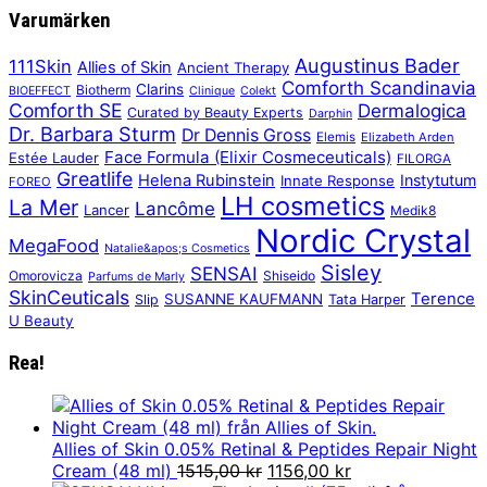
Varumärken
Augustinus Bader
111Skin
Allies of Skin
Ancient Therapy
Comforth Scandinavia
Clarins
Biotherm
BIOEFFECT
Clinique
Colekt
Comforth SE
Dermalogica
Curated by Beauty Experts
Darphin
Dr. Barbara Sturm
Dr Dennis Gross
Elemis
Elizabeth Arden
Face Formula (Elixir Cosmeceuticals)
Estée Lauder
FILORGA
Greatlife
Helena Rubinstein
Instytutum
Innate Response
FOREO
LH cosmetics
La Mer
Lancôme
Lancer
Medik8
Nordic Crystal
MegaFood
Natalie&apos;s Cosmetics
Sisley
SENSAI
Omorovicza
Shiseido
Parfums de Marly
SkinCeuticals
Terence
SUSANNE KAUFMANN
Slip
Tata Harper
U Beauty
Rea!
Allies of Skin 0.05% Retinal & Peptides Repair Night
Det
Det
Cream (48 ml)
1515,00
kr
1156,00
kr