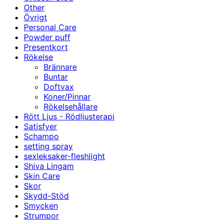
Other
Övrigt
Personal Care
Powder puff
Presentkort
Rökelse
Brännare
Buntar
Doftvax
Koner/Pinnar
Rökelsehållare
Rött Ljus - Rödljusterapi
Satisfyer
Schampo
setting spray
sexleksaker-fleshlight
Shiva Lingam
Skin Care
Skor
Skydd-Stöd
Smycken
Strumpor