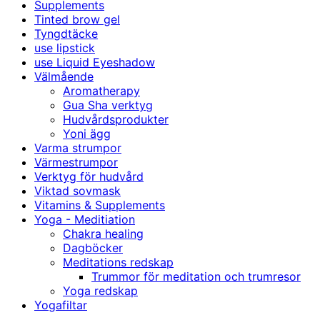
Supplements
Tinted brow gel
Tyngdtäcke
use lipstick
use Liquid Eyeshadow
Välmående
Aromatherapy
Gua Sha verktyg
Hudvårdsprodukter
Yoni ägg
Varma strumpor
Värmestrumpor
Verktyg för hudvård
Viktad sovmask
Vitamins & Supplements
Yoga - Meditiation
Chakra healing
Dagböcker
Meditations redskap
Trummor för meditation och trumresor
Yoga redskap
Yogafiltar