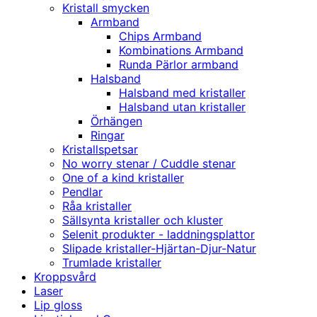
Kristall smycken
Armband
Chips Armband
Kombinations Armband
Runda Pärlor armband
Halsband
Halsband med kristaller
Halsband utan kristaller
Örhängen
Ringar
Kristallspetsar
No worry stenar / Cuddle stenar
One of a kind kristaller
Pendlar
Råa kristaller
Sällsynta kristaller och kluster
Selenit produkter - laddningsplattor
Slipade kristaller-Hjärtan-Djur-Natur
Trumlade kristaller
Kroppsvård
Laser
Lip gloss