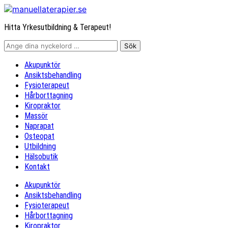
Hitta Yrkesutbildning & Terapeut!
Akupunktör
Ansiktsbehandling
Fysioterapeut
Hårborttagning
Kiropraktor
Massör
Naprapat
Osteopat
Utbildning
Hälsobutik
Kontakt
Akupunktör
Ansiktsbehandling
Fysioterapeut
Hårborttagning
Kiropraktor