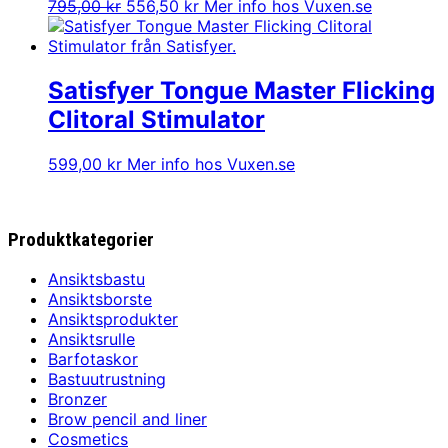
Det
Det
795,00
kr
556,50
kr
Mer info hos Vuxen.se
ursprungliga
nuvarande
priset
priset
var:
är:
795,00 kr.
556,50 kr.
Satisfyer Tongue Master Flicking
Clitoral Stimulator
599,00
kr
Mer info hos Vuxen.se
Produktkategorier
Ansiktsbastu
Ansiktsborste
Ansiktsprodukter
Ansiktsrulle
Barfotaskor
Bastuutrustning
Bronzer
Brow pencil and liner
Cosmetics