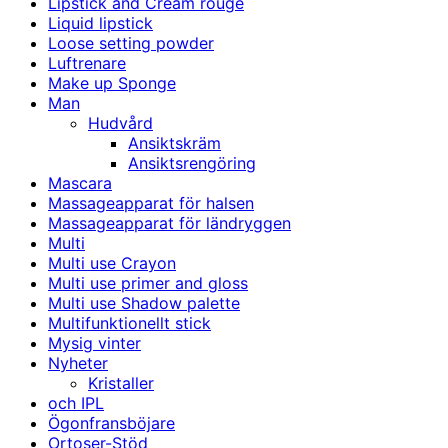
Lipstick and Cream rouge
Liquid lipstick
Loose setting powder
Luftrenare
Make up Sponge
Man
Hudvård
Ansiktskräm
Ansiktsrengöring
Mascara
Massageapparat för halsen
Massageapparat för ländryggen
Multi
Multi use Crayon
Multi use primer and gloss
Multi use Shadow palette
Multifunktionellt stick
Mysig vinter
Nyheter
Kristaller
och IPL
Ögonfransböjare
Ortoser-Stöd