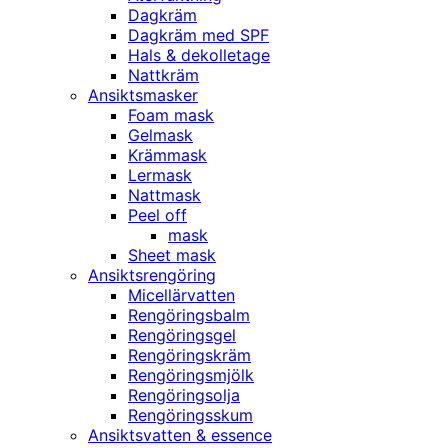
Dagkräm
Dagkräm med SPF
Hals & dekolletage
Nattkräm
Ansiktsmasker
Foam mask
Gelmask
Krämmask
Lermask
Nattmask
Peel off
mask
Sheet mask
Ansiktsrengöring
Micellärvatten
Rengöringsbalm
Rengöringsgel
Rengöringskräm
Rengöringsmjölk
Rengöringsolja
Rengöringsskum
Ansiktsvatten & essence