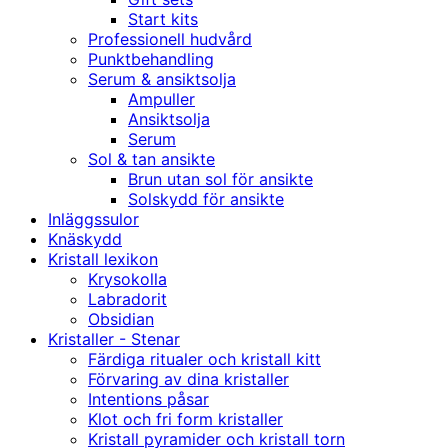
Start kits
Professionell hudvård
Punktbehandling
Serum & ansiktsolja
Ampuller
Ansiktsolja
Serum
Sol & tan ansikte
Brun utan sol för ansikte
Solskydd för ansikte
Inläggssulor
Knäskydd
Kristall lexikon
Krysokolla
Labradorit
Obsidian
Kristaller - Stenar
Färdiga ritualer och kristall kitt
Förvaring av dina kristaller
Intentions påsar
Klot och fri form kristaller
Kristall pyramider och kristall torn