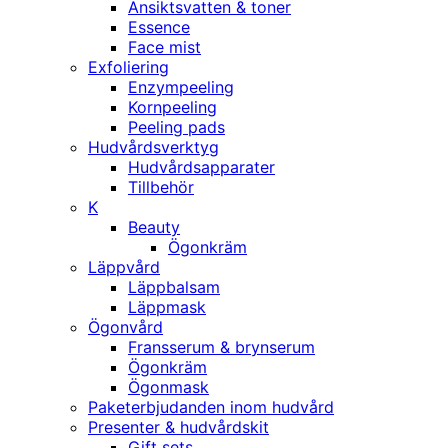
Ansiktsvatten & toner
Essence
Face mist
Exfoliering
Enzympeeling
Kornpeeling
Peeling pads
Hudvårdsverktyg
Hudvårdsapparater
Tillbehör
K
Beauty
Ögonkräm
Läppvård
Läppbalsam
Läppmask
Ögonvård
Fransserum & brynserum
Ögonkräm
Ögonmask
Paketerbjudanden inom hudvård
Presenter & hudvårdskit
Gift sets