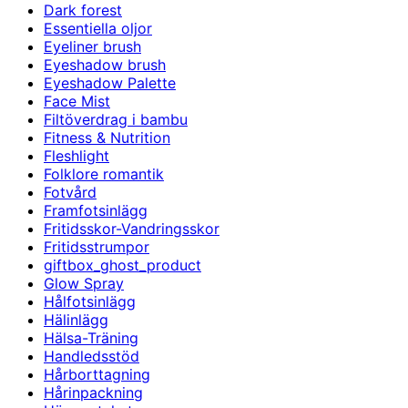
Dark forest
Essentiella oljor
Eyeliner brush
Eyeshadow brush
Eyeshadow Palette
Face Mist
Filtöverdrag i bambu
Fitness & Nutrition
Fleshlight
Folklore romantik
Fotvård
Framfotsinlägg
Fritidsskor-Vandringsskor
Fritidsstrumpor
giftbox_ghost_product
Glow Spray
Hålfotsinlägg
Hälinlägg
Hälsa-Träning
Handledsstöd
Hårborttagning
Hårinpackning