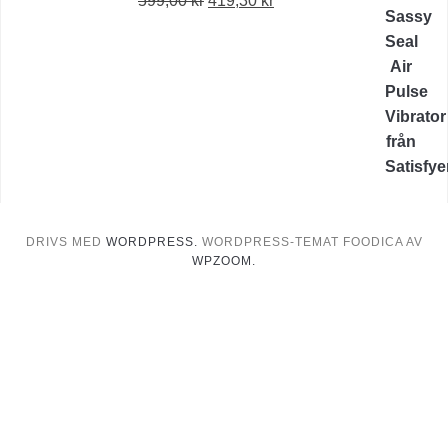
599,00
kr
419,30
kr
ursprungliga
nuvarande
priset
priset
var:
är:
599,00 kr.
419,30 kr.
DRIVS MED
WORDPRESS.
WORDPRESS-TEMAT FOODICA AV
WPZOOM.