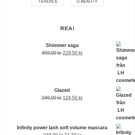
TERENCE
U BEAUTY
REA!
Shimmer saga
Det
Det
459,00
kr
229,50
kr
ursprungliga
nuvarande
priset
priset
var:
är:
459,00 kr.
229,50 kr.
Glazed
Det
Det
249,00
kr
124,50
kr
ursprungliga
nuvarande
priset
priset
var:
är:
Infinity power lash soft volume mascara
249,00 kr.
124,50 kr.
Det
Det