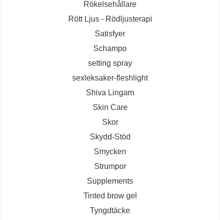
Rökelsehållare
Rött Ljus - Rödljusterapi
Satisfyer
Schampo
setting spray
sexleksaker-fleshlight
Shiva Lingam
Skin Care
Skor
Skydd-Stöd
Smycken
Strumpor
Supplements
Tinted brow gel
Tyngdtäcke