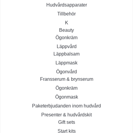
Hudvårdsapparater
Tillbehör
K
Beauty
Ögonkräm
Läppvård
Läppbalsam
Läppmask
Ögonvård
Fransserum & brynserum
Ögonkräm
Ögonmask
Paketerbjudanden inom hudvård
Presenter & hudvårdskit
Gift sets
Start kits