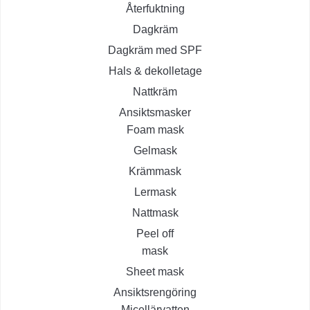
Återfuktning
Dagkräm
Dagkräm med SPF
Hals & dekolletage
Nattkräm
Ansiktsmasker
Foam mask
Gelmask
Krämmask
Lermask
Nattmask
Peel off
mask
Sheet mask
Ansiktsrengöring
Micellärvatten