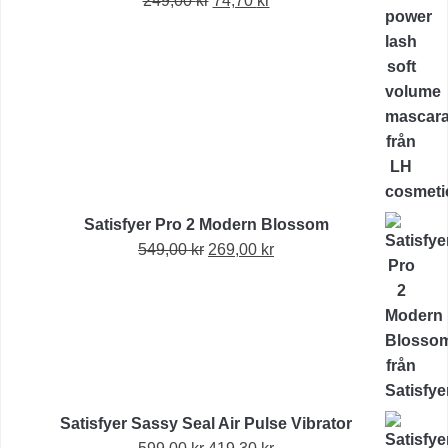
249,00
kr
74,70
kr
ursprungliga
nuvarande
priset
priset
var:
är:
249,00 kr.
74,70 kr.
Satisfyer Pro 2 Modern Blossom
Det
Det
549,00
kr
269,00
kr
ursprungliga
nuvarande
priset
priset
var:
är:
549,00 kr.
269,00 kr.
Satisfyer Sassy Seal Air Pulse Vibrator
Det
Det