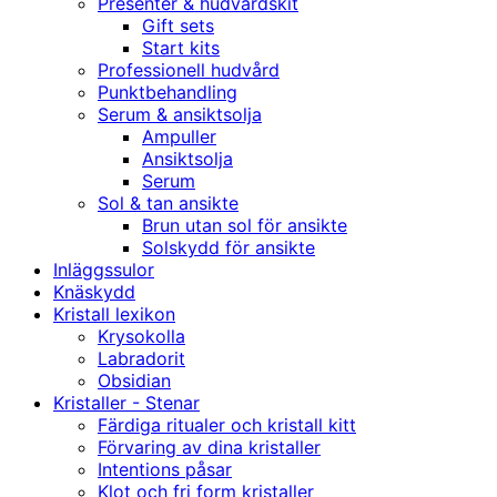
Presenter & hudvårdskit
Gift sets
Start kits
Professionell hudvård
Punktbehandling
Serum & ansiktsolja
Ampuller
Ansiktsolja
Serum
Sol & tan ansikte
Brun utan sol för ansikte
Solskydd för ansikte
Inläggssulor
Knäskydd
Kristall lexikon
Krysokolla
Labradorit
Obsidian
Kristaller - Stenar
Färdiga ritualer och kristall kitt
Förvaring av dina kristaller
Intentions påsar
Klot och fri form kristaller