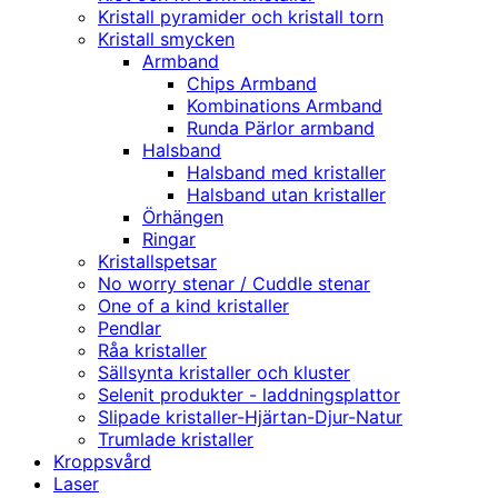
Kristall pyramider och kristall torn
Kristall smycken
Armband
Chips Armband
Kombinations Armband
Runda Pärlor armband
Halsband
Halsband med kristaller
Halsband utan kristaller
Örhängen
Ringar
Kristallspetsar
No worry stenar / Cuddle stenar
One of a kind kristaller
Pendlar
Råa kristaller
Sällsynta kristaller och kluster
Selenit produkter - laddningsplattor
Slipade kristaller-Hjärtan-Djur-Natur
Trumlade kristaller
Kroppsvård
Laser