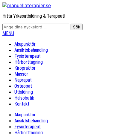
Hitta Yrkesutbildning & Terapeut!
MENU
Akupunktör
Ansiktsbehandling
Fysioterapeut
Hårborttagning
Kiropraktor
Massör
Naprapat
Osteopat
Utbildning
Hälsobutik
Kontakt
Akupunktör
Ansiktsbehandling
Fysioterapeut
Hårborttagning