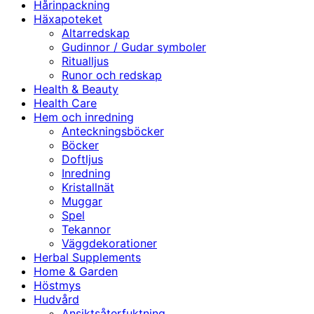
Hårinpackning
Häxapoteket
Altarredskap
Gudinnor / Gudar symboler
Ritualljus
Runor och redskap
Health & Beauty
Health Care
Hem och inredning
Anteckningsböcker
Böcker
Doftljus
Inredning
Kristallnät
Muggar
Spel
Tekannor
Väggdekorationer
Herbal Supplements
Home & Garden
Höstmys
Hudvård
Ansiktsåterfuktning