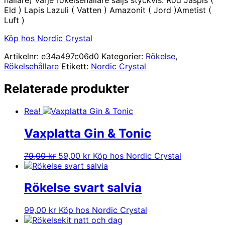
Eld ) Lapis Lazuli ( Vatten ) Amazonit ( Jord )Ametist (
Luft )
Köp hos Nordic Crystal
Artikelnr:
e34a497c06d0
Kategorier:
Rökelse
,
Rökelsehållare
Etikett:
Nordic Crystal
Relaterade produkter
Rea!
Vaxplatta Gin & Tonic
Det
Det
79,00
kr
59,00
kr
Köp hos Nordic Crystal
ursprungliga
nuvarande
priset
priset
var:
är:
Rökelse svart salvia
79,00 kr.
59,00 kr.
99,00
kr
Köp hos Nordic Crystal