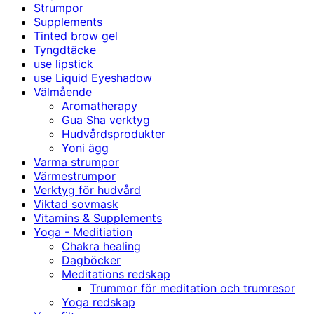
Strumpor
Supplements
Tinted brow gel
Tyngdtäcke
use lipstick
use Liquid Eyeshadow
Välmående
Aromatherapy
Gua Sha verktyg
Hudvårdsprodukter
Yoni ägg
Varma strumpor
Värmestrumpor
Verktyg för hudvård
Viktad sovmask
Vitamins & Supplements
Yoga - Meditiation
Chakra healing
Dagböcker
Meditations redskap
Trummor för meditation och trumresor
Yoga redskap