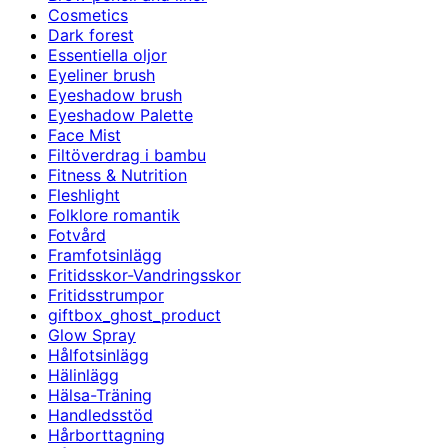
Cosmetics
Dark forest
Essentiella oljor
Eyeliner brush
Eyeshadow brush
Eyeshadow Palette
Face Mist
Filtöverdrag i bambu
Fitness & Nutrition
Fleshlight
Folklore romantik
Fotvård
Framfotsinlägg
Fritidsskor-Vandringsskor
Fritidsstrumpor
giftbox_ghost_product
Glow Spray
Hålfotsinlägg
Hälinlägg
Hälsa-Träning
Handledsstöd
Hårborttagning