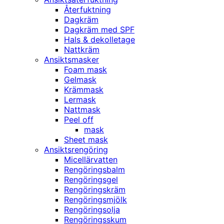
Återfuktning
Dagkräm
Dagkräm med SPF
Hals & dekolletage
Nattkräm
Ansiktsmasker
Foam mask
Gelmask
Krämmask
Lermask
Nattmask
Peel off
mask
Sheet mask
Ansiktsrengöring
Micellärvatten
Rengöringsbalm
Rengöringsgel
Rengöringskräm
Rengöringsmjölk
Rengöringsolja
Rengöringsskum