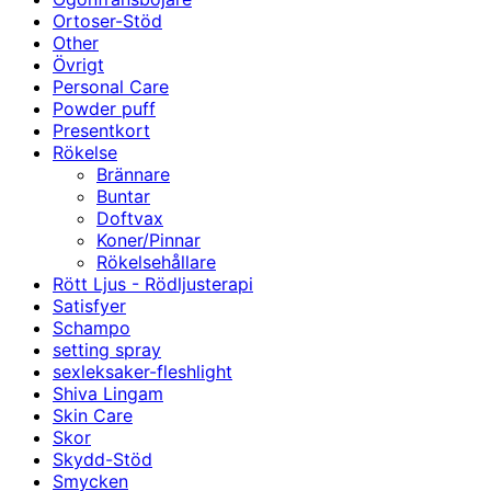
Ortoser-Stöd
Other
Övrigt
Personal Care
Powder puff
Presentkort
Rökelse
Brännare
Buntar
Doftvax
Koner/Pinnar
Rökelsehållare
Rött Ljus - Rödljusterapi
Satisfyer
Schampo
setting spray
sexleksaker-fleshlight
Shiva Lingam
Skin Care
Skor
Skydd-Stöd
Smycken