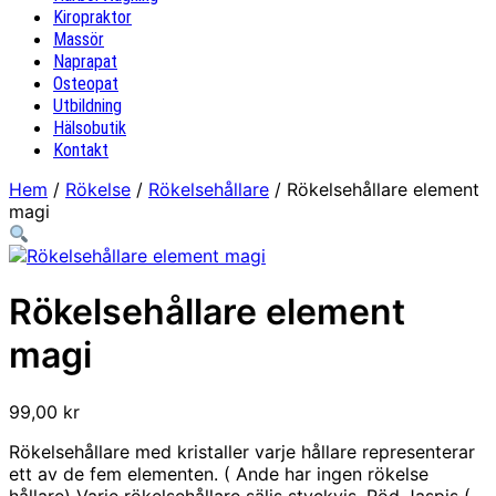
Kiropraktor
Massör
Naprapat
Osteopat
Utbildning
Hälsobutik
Kontakt
Hem
/
Rökelse
/
Rökelsehållare
/ Rökelsehållare element
magi
Rökelsehållare element
magi
99,00
kr
Rökelsehållare med kristaller varje hållare representerar
ett av de fem elementen. ( Ande har ingen rökelse
hållare) Varje rökelsehållare säljs styckvis. Röd Jaspis (