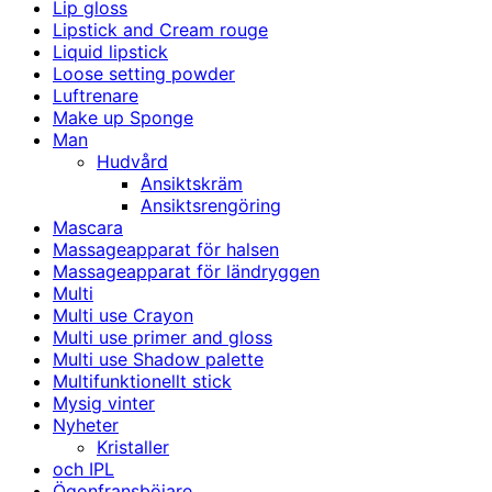
Lip gloss
Lipstick and Cream rouge
Liquid lipstick
Loose setting powder
Luftrenare
Make up Sponge
Man
Hudvård
Ansiktskräm
Ansiktsrengöring
Mascara
Massageapparat för halsen
Massageapparat för ländryggen
Multi
Multi use Crayon
Multi use primer and gloss
Multi use Shadow palette
Multifunktionellt stick
Mysig vinter
Nyheter
Kristaller
och IPL
Ögonfransböjare