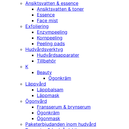
Ansiktsvatten & essence
Ansiktsvatten & toner
Essence
Face mist
Exfoliering
Enzympeeling
Kornpeeling
Peeling pads
Hudvårdsverktyg
Hudvårdsapparater
Tillbehör
K
Beauty
Ögonkräm
Läppvård
Läppbalsam
Läppmask
Ögonvård
Fransserum & brynserum
Ögonkräm
Ögonmask
Paketerbjudanden inom hudvård