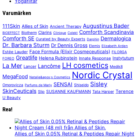
Yogafiltar
Varumärken
Augustinus Bader
111Skin
Allies of Skin
Ancient Therapy
Comforth Scandinavia
Clarins
Biotherm
BIOEFFECT
Clinique
Colekt
Comforth SE
Dermalogica
Curated by Beauty Experts
Darphin
Dr. Barbara Sturm
Dr Dennis Gross
Elemis
Elizabeth Arden
Face Formula (Elixir Cosmeceuticals)
Estée Lauder
FILORGA
Greatlife
Helena Rubinstein
Instytutum
Innate Response
FOREO
LH cosmetics
La Mer
Lancôme
Lancer
Medik8
Nordic Crystal
MegaFood
Natalie&apos;s Cosmetics
Sisley
SENSAI
Omorovicza
Shiseido
Parfums de Marly
SkinCeuticals
Terence
SUSANNE KAUFMANN
Slip
Tata Harper
U Beauty
Rea!
Allies of Skin 0.05% Retinal & Peptides Repair Night