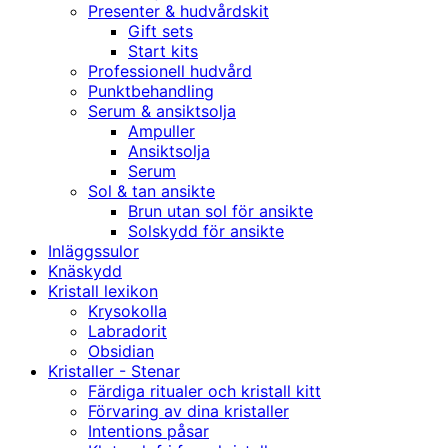
Presenter & hudvårdskit
Gift sets
Start kits
Professionell hudvård
Punktbehandling
Serum & ansiktsolja
Ampuller
Ansiktsolja
Serum
Sol & tan ansikte
Brun utan sol för ansikte
Solskydd för ansikte
Inläggssulor
Knäskydd
Kristall lexikon
Krysokolla
Labradorit
Obsidian
Kristaller - Stenar
Färdiga ritualer och kristall kitt
Förvaring av dina kristaller
Intentions påsar