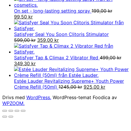
priset
priset
var:
är:
On set - long-lasting setting spray
199,00
kr
Det
Det
459,00 kr.
137,70 kr.
99,50
kr
ursprungliga
nuvarande
priset
priset
var:
är:
Satisfyer Seal You Soon Clitoris Stimulator
199,00 kr.
99,50 kr.
Det
Det
599,00
kr
359,00
kr
ursprungliga
nuvarande
priset
priset
var:
är:
Satisfyer Tap & Climax 2 Vibrator Red
499,00
kr
Det
Det
599,00 kr.
359,00 kr.
349,30
kr
ursprungliga
nuvarande
priset
priset
var:
är:
Estée Lauder Revitalizing Supreme+ Youth Power
499,00 kr.
349,30 kr.
Det
Det
Crème Refill (50ml)
1245,00
kr
925,00
kr
ursprungliga
nuvarande
Drivs med
WordPress.
WordPress-temat Foodica av
priset
priset
WPZOOM.
var:
är:
1245,00 kr.
925,00 kr.