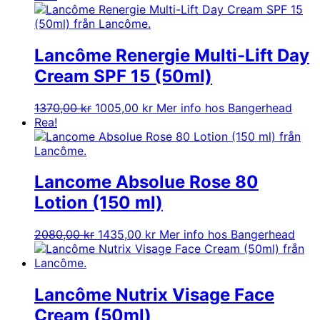
Lancôme Renergie Multi-Lift Day
Cream SPF 15 (50ml)
Det
Det
1370,00
kr
1005,00
kr
Mer info hos Bangerhead
ursprungliga
nuvarande
Rea!
priset
priset
var:
är:
1370,00 kr.
1005,00 kr.
Lancome Absolue Rose 80
Lotion (150 ml)
Det
Det
2080,00
kr
1435,00
kr
Mer info hos Bangerhead
ursprungliga
nuvarande
priset
priset
var:
är:
2080,00 kr.
1435,00 kr.
Lancôme Nutrix Visage Face
Cream (50ml)