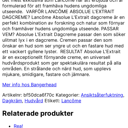
formulerad för att framhäva hudens ungdomliga
utseende. VARFÖR LANCÔME ABSOLUE L'EXTRAIT
DAGCREME? Lancôme Absolue L'Extrait dagcreme är en
perfekt kombination av forskning och natur som förnyar
och framhäver hudens ungdomliga utseende. PASSAR
VEM? Absolue L'Extrait Dagcreme passar den som söker
ulitmat lyx i en dagcreme. Cremen passar den som
önskar en hud som ser yngre ut och en fastare hud med
ett vackert gyllene lyster. RESULTAT Absolue L'Extrait
är en exceptionellt förnyande creme, en universell
hudvårdsprodukt som ger spektakulära resultat på alla
områden. En strålande och närd hud, som upplevs
mjukare, smidigare, fastare och jämnare.
Mer info hos Bangerhead
Artikelnr:
bf50dca6f70c
Kategorier:
Ansiktsåterfuktning
,
Dagkräm
,
Hudvård
Etikett:
Lancôme
Relaterade produkter
Rea!