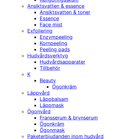
Ansiktsvatten & essence
Ansiktsvatten & toner
Essence
Face mist
Exfoliering
Enzympeeling
Kornpeeling
Peeling pads
Hudvårdsverktyg
Hudvårdsapparater
Tillbehör
K
Beauty
Ögonkräm
Läppvård
Läppbalsam
Läppmask
Ögonvård
Fransserum & brynserum
Ögonkräm
Ögonmask
Paketerbjudanden inom hudvård