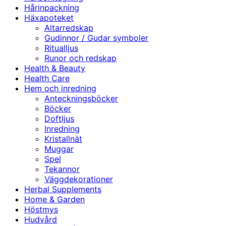
Hårinpackning
Häxapoteket
Altarredskap
Gudinnor / Gudar symboler
Ritualljus
Runor och redskap
Health & Beauty
Health Care
Hem och inredning
Anteckningsböcker
Böcker
Doftljus
Inredning
Kristallnät
Muggar
Spel
Tekannor
Väggdekorationer
Herbal Supplements
Home & Garden
Höstmys
Hudvård