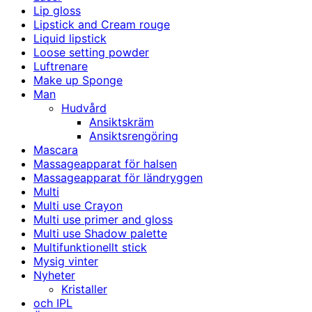
Lip gloss
Lipstick and Cream rouge
Liquid lipstick
Loose setting powder
Luftrenare
Make up Sponge
Man
Hudvård
Ansiktskräm
Ansiktsrengöring
Mascara
Massageapparat för halsen
Massageapparat för ländryggen
Multi
Multi use Crayon
Multi use primer and gloss
Multi use Shadow palette
Multifunktionellt stick
Mysig vinter
Nyheter
Kristaller
och IPL