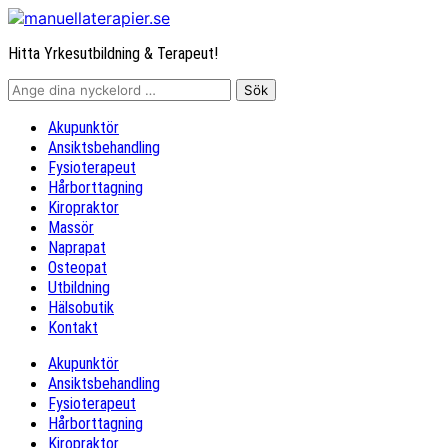
Hitta Yrkesutbildning & Terapeut!
Akupunktör
Ansiktsbehandling
Fysioterapeut
Hårborttagning
Kiropraktor
Massör
Naprapat
Osteopat
Utbildning
Hälsobutik
Kontakt
Akupunktör
Ansiktsbehandling
Fysioterapeut
Hårborttagning
Kiropraktor