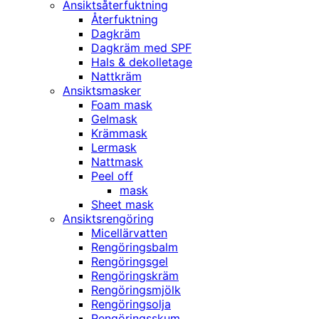
Ansiktsåterfuktning
Återfuktning
Dagkräm
Dagkräm med SPF
Hals & dekolletage
Nattkräm
Ansiktsmasker
Foam mask
Gelmask
Krämmask
Lermask
Nattmask
Peel off
mask
Sheet mask
Ansiktsrengöring
Micellärvatten
Rengöringsbalm
Rengöringsgel
Rengöringskräm
Rengöringsmjölk
Rengöringsolja
Rengöringsskum