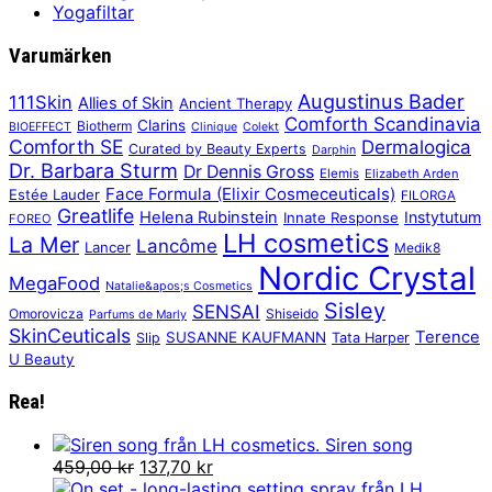
Yogafiltar
Varumärken
Augustinus Bader
111Skin
Allies of Skin
Ancient Therapy
Comforth Scandinavia
Clarins
Biotherm
BIOEFFECT
Clinique
Colekt
Comforth SE
Dermalogica
Curated by Beauty Experts
Darphin
Dr. Barbara Sturm
Dr Dennis Gross
Elemis
Elizabeth Arden
Face Formula (Elixir Cosmeceuticals)
Estée Lauder
FILORGA
Greatlife
Helena Rubinstein
Instytutum
Innate Response
FOREO
LH cosmetics
La Mer
Lancôme
Lancer
Medik8
Nordic Crystal
MegaFood
Natalie&apos;s Cosmetics
Sisley
SENSAI
Omorovicza
Shiseido
Parfums de Marly
SkinCeuticals
Terence
SUSANNE KAUFMANN
Slip
Tata Harper
U Beauty
Rea!
Siren song
Det
Det
459,00
kr
137,70
kr
ursprungliga
nuvarande