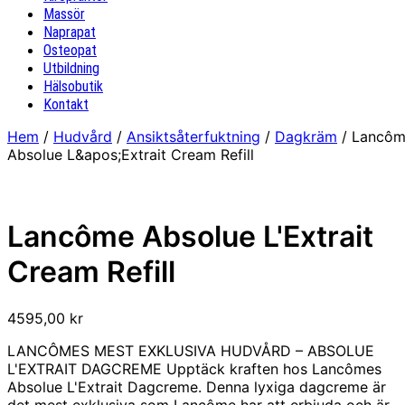
Massör
Naprapat
Osteopat
Utbildning
Hälsobutik
Kontakt
Hem
/
Hudvård
/
Ansiktsåterfuktning
/
Dagkräm
/ Lancô
Absolue L&apos;Extrait Cream Refill
Lancôme Absolue L'Extrait
Cream Refill
4595,00
kr
LANCÔMES MEST EXKLUSIVA HUDVÅRD – ABSOLUE
L'EXTRAIT DAGCREME Upptäck kraften hos Lancômes
Absolue L'Extrait Dagcreme. Denna lyxiga dagcreme är
det mest exklusiva som Lancôme har att erbjuda och är