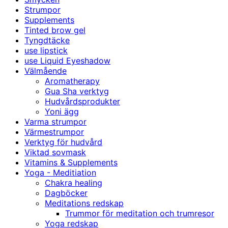
Strumpor
Supplements
Tinted brow gel
Tyngdtäcke
use lipstick
use Liquid Eyeshadow
Välmående
Aromatherapy
Gua Sha verktyg
Hudvårdsprodukter
Yoni ägg
Varma strumpor
Värmestrumpor
Verktyg för hudvård
Viktad sovmask
Vitamins & Supplements
Yoga - Meditiation
Chakra healing
Dagböcker
Meditations redskap
Trummor för meditation och trumresor
Yoga redskap