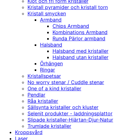
Klot och fri form kristaller
Kristall pyramider och kristall torn
Kristall smycken
Armband
Chips Armband
Kombinations Armband
Runda Pärlor armband
Halsband
Halsband med kristaller
Halsband utan kristaller
Örhängen
Ringar
Kristallspetsar
No worry stenar / Cuddle stenar
One of a kind kristaller
Pendlar
Råa kristaller
Sällsynta kristaller och kluster
Selenit produkter - laddningsplattor
Slipade kristaller-Hjärtan-Djur-Natur
Trumlade kristaller
Kroppsvård
Laser