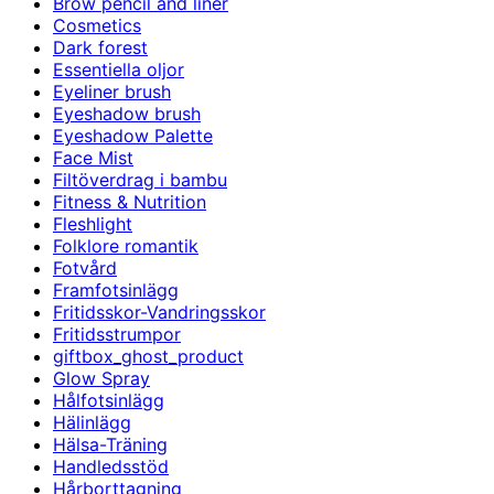
Brow pencil and liner
Cosmetics
Dark forest
Essentiella oljor
Eyeliner brush
Eyeshadow brush
Eyeshadow Palette
Face Mist
Filtöverdrag i bambu
Fitness & Nutrition
Fleshlight
Folklore romantik
Fotvård
Framfotsinlägg
Fritidsskor-Vandringsskor
Fritidsstrumpor
giftbox_ghost_product
Glow Spray
Hålfotsinlägg
Hälinlägg
Hälsa-Träning
Handledsstöd
Hårborttagning