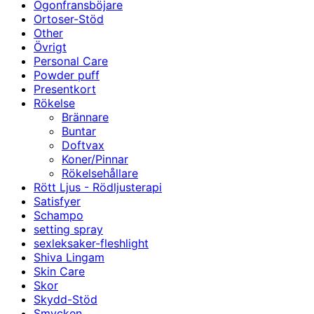
Ögonfransböjare
Ortoser-Stöd
Other
Övrigt
Personal Care
Powder puff
Presentkort
Rökelse
Brännare
Buntar
Doftvax
Koner/Pinnar
Rökelsehållare
Rött Ljus - Rödljusterapi
Satisfyer
Schampo
setting spray
sexleksaker-fleshlight
Shiva Lingam
Skin Care
Skor
Skydd-Stöd
Smycken