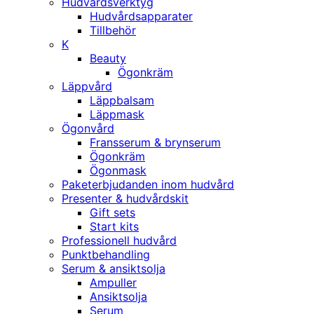
Hudvårdsverktyg
Hudvårdsapparater
Tillbehör
K
Beauty
Ögonkräm
Läppvård
Läppbalsam
Läppmask
Ögonvård
Fransserum & brynserum
Ögonkräm
Ögonmask
Paketerbjudanden inom hudvård
Presenter & hudvårdskit
Gift sets
Start kits
Professionell hudvård
Punktbehandling
Serum & ansiktsolja
Ampuller
Ansiktsolja
Serum