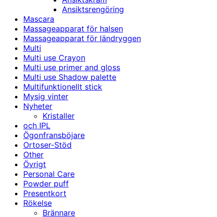
Ansiktsrengöring
Mascara
Massageapparat för halsen
Massageapparat för ländryggen
Multi
Multi use Crayon
Multi use primer and gloss
Multi use Shadow palette
Multifunktionellt stick
Mysig vinter
Nyheter
Kristaller
och IPL
Ögonfransböjare
Ortoser-Stöd
Other
Övrigt
Personal Care
Powder puff
Presentkort
Rökelse
Brännare