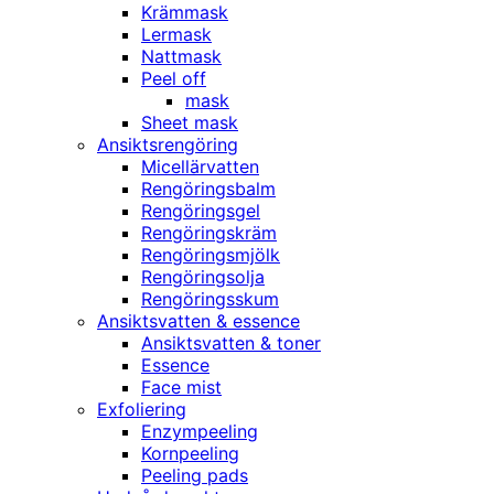
Krämmask
Lermask
Nattmask
Peel off
mask
Sheet mask
Ansiktsrengöring
Micellärvatten
Rengöringsbalm
Rengöringsgel
Rengöringskräm
Rengöringsmjölk
Rengöringsolja
Rengöringsskum
Ansiktsvatten & essence
Ansiktsvatten & toner
Essence
Face mist
Exfoliering
Enzympeeling
Kornpeeling
Peeling pads