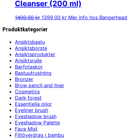
Cleanser (200 ml)
Det
Det
1400,00
kr
1399,00
kr
Mer info hos Bangerhead
ursprungliga
nuvarande
Produktkategorier
priset
priset
var:
är:
1400,00 kr.
1399,00 kr.
Ansiktsbastu
Ansiktsborste
Ansiktsprodukter
Ansiktsrulle
Barfotaskor
Bastuutrustning
Bronzer
Brow pencil and liner
Cosmetics
Dark forest
Essentiella oljor
Eyeliner brush
Eyeshadow brush
Eyeshadow Palette
Face Mist
Filtöverdrag i bambu