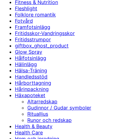
Fitness & Nutrition
Fleshlight
Folklore romantik
Fotvård
Framfotsinlägg
Fritidsskor-Vandringsskor
Fritidsstrumpor
giftbox_ghost_product
Glow Spray
Hålfotsinlägg
Hälinlägg
Hälsa-Träning
Handledsstöd
Hårborttagning
Hårinpackning
Häxapoteket
Altarredskap
Gudinnor / Gudar symboler
Ritualljus
Runor och redskap
Health & Beauty
Health Care
Hem och inredning