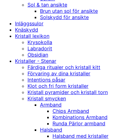
Sol & tan ansikte
Brun utan sol för ansikte
Solskydd för ansikte
Inläggssulor
Knäskydd
Kristall lexikon
Krysokolla
Labradorit
Obsidian
Kristaller - Stenar
Färdiga ritualer och kristall kitt
Förvaring av dina kristaller
Intentions påsar
Klot och fri form kristaller
Kristall pyramider och kristall torn
Kristall smycken
Armband
Chips Armband
Kombinations Armband
Runda Pärlor armband
Halsband
Halsband med kristaller