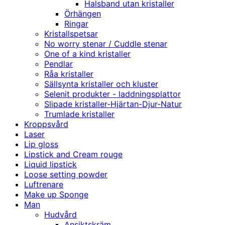
Halsband utan kristaller
Örhängen
Ringar
Kristallspetsar
No worry stenar / Cuddle stenar
One of a kind kristaller
Pendlar
Råa kristaller
Sällsynta kristaller och kluster
Selenit produkter - laddningsplattor
Slipade kristaller-Hjärtan-Djur-Natur
Trumlade kristaller
Kroppsvård
Laser
Lip gloss
Lipstick and Cream rouge
Liquid lipstick
Loose setting powder
Luftrenare
Make up Sponge
Man
Hudvård
Ansiktskräm