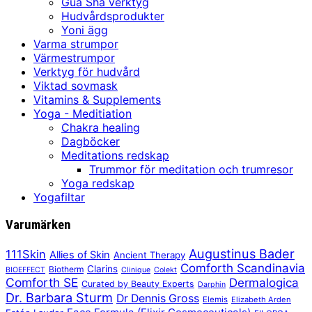
Gua Sha verktyg
Hudvårdsprodukter
Yoni ägg
Varma strumpor
Värmestrumpor
Verktyg för hudvård
Viktad sovmask
Vitamins & Supplements
Yoga - Meditiation
Chakra healing
Dagböcker
Meditations redskap
Trummor för meditation och trumresor
Yoga redskap
Yogafiltar
Varumärken
Augustinus Bader
111Skin
Allies of Skin
Ancient Therapy
Comforth Scandinavia
Clarins
Biotherm
BIOEFFECT
Clinique
Colekt
Comforth SE
Dermalogica
Curated by Beauty Experts
Darphin
Dr. Barbara Sturm
Dr Dennis Gross
Elemis
Elizabeth Arden