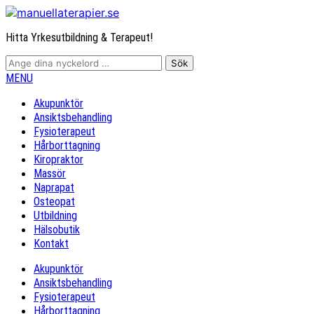
Hitta Yrkesutbildning & Terapeut!
MENU
Akupunktör
Ansiktsbehandling
Fysioterapeut
Hårborttagning
Kiropraktor
Massör
Naprapat
Osteopat
Utbildning
Hälsobutik
Kontakt
Akupunktör
Ansiktsbehandling
Fysioterapeut
Hårborttagning