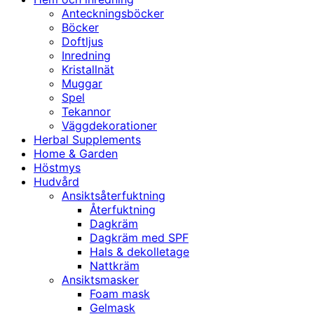
Anteckningsböcker
Böcker
Doftljus
Inredning
Kristallnät
Muggar
Spel
Tekannor
Väggdekorationer
Herbal Supplements
Home & Garden
Höstmys
Hudvård
Ansiktsåterfuktning
Återfuktning
Dagkräm
Dagkräm med SPF
Hals & dekolletage
Nattkräm
Ansiktsmasker
Foam mask
Gelmask