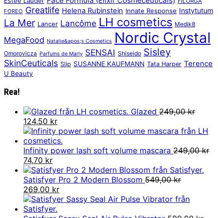
Face Formula (Elixir Cosmeceuticals)
Estée Lauder
FILORGA
Greatlife
Helena Rubinstein
Instytutum
Innate Response
FOREO
LH cosmetics
La Mer
Lancôme
Lancer
Medik8
Nordic Crystal
MegaFood
Natalie&apos;s Cosmetics
Sisley
SENSAI
Omorovicza
Shiseido
Parfums de Marly
SkinCeuticals
Terence
SUSANNE KAUFMANN
Slip
Tata Harper
U Beauty
Rea!
Glazed
249,00
kr
Det
Det
124,50
kr
ursprungliga
nuvarande
priset
priset
var:
är:
Infinity power lash soft volume mascara
249,00
kr
249,00 kr.
Det
Det
124,50 kr.
74,70
kr
ursprungliga
nuvarande
priset
priset
Satisfyer Pro 2 Modern Blossom
549,00
kr
var:
Det
är:
Det
269,00
kr
249,00 kr.
ursprungliga
74,70 kr.
nuvarande
priset
priset