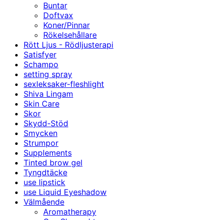
Buntar
Doftvax
Koner/Pinnar
Rökelsehållare
Rött Ljus - Rödljusterapi
Satisfyer
Schampo
setting spray
sexleksaker-fleshlight
Shiva Lingam
Skin Care
Skor
Skydd-Stöd
Smycken
Strumpor
Supplements
Tinted brow gel
Tyngdtäcke
use lipstick
use Liquid Eyeshadow
Välmående
Aromatherapy