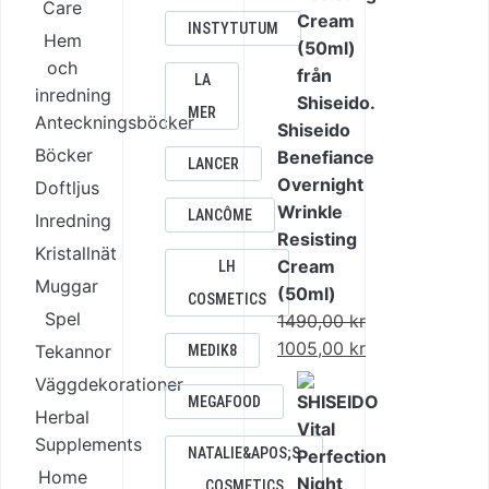
Care
INSTYTUTUM
Hem
och
LA
inredning
MER
Anteckningsböcker
Shiseido
Böcker
Benefiance
LANCER
Overnight
Doftljus
Wrinkle
LANCÔME
Inredning
Resisting
Kristallnät
Cream
LH
Muggar
(50ml)
COSMETICS
Spel
1490,00
kr
Det
1005,00
kr
Tekannor
MEDIK8
ursprungliga
Det
Väggdekorationer
priset
nuvarande
MEGAFOOD
Herbal
var:
priset
Supplements
NATALIE&APOS;S
1490,00 kr.
är:
Home
1005,00 kr.
COSMETICS