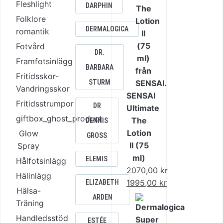
Fleshlight
DARPHIN
1515,00 kr.
är:
Folklore
1156,00 kr.
DERMALOGICA
romantik
Fotvård
DR.
Framfotsinlägg
BARBARA
Fritidsskor-
STURM
Vandringsskor
SENSAI
Fritidsstrumpor
DR
Ultimate
giftbox_ghost_product
The
DENNIS
Lotion
Glow
GROSS
II (75
Spray
ml)
ELEMIS
Hålfotsinlägg
2070,00
kr
Hälinlägg
Det
1995,00
kr
ELIZABETH
Hälsa-
ursprungliga
Det
ARDEN
Träning
priset
nuvarande
Handledsstöd
var:
priset
ESTÉE