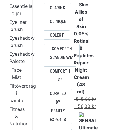
Essentiella
CLARINS
Allies
oljor
of
Eyeliner
CLINIQUE
Skin
brush
0.05%
COLEKT
Eyeshadow
Retinal
brush
&
COMFORTH
Eyeshadow
Peptides
SCANDINAVIA
Palette
Repair
Face
Night
COMFORTH
Mist
Cream
SE
(48
Filtöverdrag
ml)
i
CURATED
1515,00
kr
bambu
BY
Det
1156,00
kr
Fitness
BEAUTY
ursprungliga
Det
&
EXPERTS
priset
nuvarande
Nutrition
var:
priset