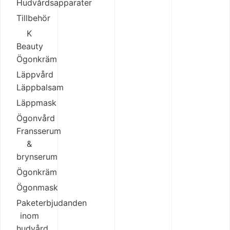
Hudvårdsapparater
Tillbehör
K
Beauty
Ögonkräm
Läppvård
Läppbalsam
Läppmask
Ögonvård
Fransserum
&
brynserum
Ögonkräm
Ögonmask
Paketerbjudanden
inom
hudvård