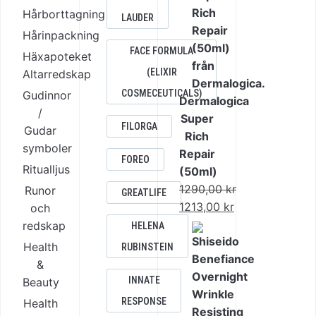
2070,00 kr.
är:
Hårborttagning
LAUDER
1995,00 kr.
Hårinpackning
FACE FORMULA
Häxapoteket
(ELIXIR
Altarredskap
COSMECEUTICALS)
Gudinnor
Dermalogica
/
Super
FILORGA
Gudar
Rich
symboler
Repair
FOREO
Ritualljus
(50ml)
1290,00
kr
Runor
GREATLIFE
Det
1213,00
kr
och
ursprungliga
Det
redskap
HELENA
priset
nuvarande
Health
RUBINSTEIN
var:
priset
&
1290,00 kr.
är:
INNATE
Beauty
1213,00 kr.
RESPONSE
Health