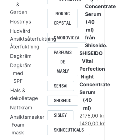
&
Garden
NORDIC
Höstmys
CRYSTAL
Hudvård
OMOROVICZA
Ansiktsåterfuktning
Återfuktning
PARFUMS
SHISEIDO
Dagkräm
Vital
DE
Dagkräm
Perfection
MARLY
med
Night
SPF
Concentrate
SENSAI
Hals &
Serum
dekolletage
(40
SHISEIDO
Nattkräm
ml)
2175,00
kr
SISLEY
Ansiktsmasker
Det
1420,00
kr
Foam
SKINCEUTICALS
ursprungliga
Det
mask
priset
nuvarande