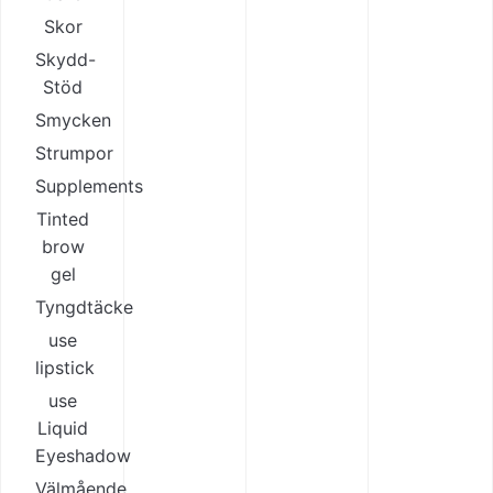
Skor
Skydd-
Stöd
Smycken
Strumpor
Supplements
Tinted
brow
gel
Tyngdtäcke
use
lipstick
use
Liquid
Eyeshadow
Välmående