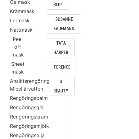
Gelmask
SLIP
var:
priset
Krämmask
2175,00 kr.
är:
SUSANNE
Lermask
1420,00 kr.
KAUFMANN
Nattmask
Peel
TATA
off
HARPER
mask
Sheet
TERENCE
mask
Ansiktsrengöring
U
Micellärvatten
BEAUTY
Rengöringsbalm
Rengöringsgel
Rengöringskräm
Rengöringsmjölk
Rengöringsolja