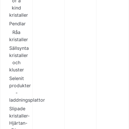
of a
kind
kristaller
Pendlar
Råa
kristaller
Sällsynta
kristaller
och
kluster
Selenit
produkter
-
laddningsplattor
Slipade
kristaller-
Hjärtan-