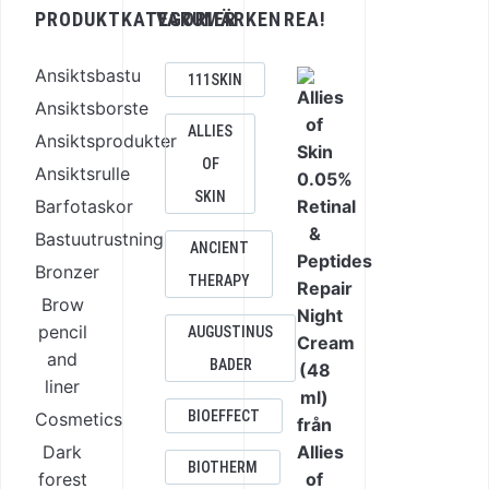
PRODUKTKATEGORIER
VARUMÄRKEN
REA!
Ansiktsbastu
111SKIN
Ansiktsborste
ALLIES
Ansiktsprodukter
OF
Ansiktsrulle
SKIN
Barfotaskor
Bastuutrustning
ANCIENT
Bronzer
THERAPY
Brow
pencil
AUGUSTINUS
and
BADER
liner
BIOEFFECT
Cosmetics
Dark
BIOTHERM
forest