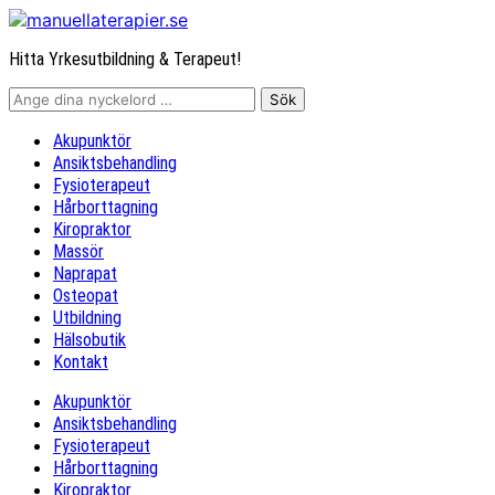
Hitta Yrkesutbildning & Terapeut!
Akupunktör
Ansiktsbehandling
Fysioterapeut
Hårborttagning
Kiropraktor
Massör
Naprapat
Osteopat
Utbildning
Hälsobutik
Kontakt
Akupunktör
Ansiktsbehandling
Fysioterapeut
Hårborttagning
Kiropraktor