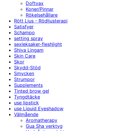
Doftvax
Koner/Pinnar
Rökelsehållare
Rött Ljus - Rödljusterapi
Satisfyer
Schampo
setting spray
sexleksaker-fleshlight
Shiva Lingam
Skin Care
Skor
Skydd-Stöd
Smycken
Strumpor
Supplements
Tinted brow gel
Tyngdtäcke
use lipstick
use Liquid Eyeshadow
Välmående
Aromatherapy
Gua Sha verktyg