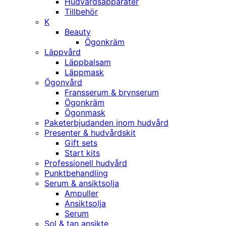
Hudvårdsapparater
Tillbehör
K
Beauty
Ögonkräm
Läppvård
Läppbalsam
Läppmask
Ögonvård
Fransserum & brynserum
Ögonkräm
Ögonmask
Paketerbjudanden inom hudvård
Presenter & hudvårdskit
Gift sets
Start kits
Professionell hudvård
Punktbehandling
Serum & ansiktsolja
Ampuller
Ansiktsolja
Serum
Sol & tan ansikte