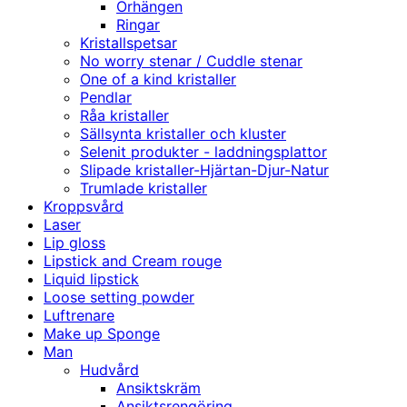
Örhängen
Ringar
Kristallspetsar
No worry stenar / Cuddle stenar
One of a kind kristaller
Pendlar
Råa kristaller
Sällsynta kristaller och kluster
Selenit produkter - laddningsplattor
Slipade kristaller-Hjärtan-Djur-Natur
Trumlade kristaller
Kroppsvård
Laser
Lip gloss
Lipstick and Cream rouge
Liquid lipstick
Loose setting powder
Luftrenare
Make up Sponge
Man
Hudvård
Ansiktskräm
Ansiktsrengöring