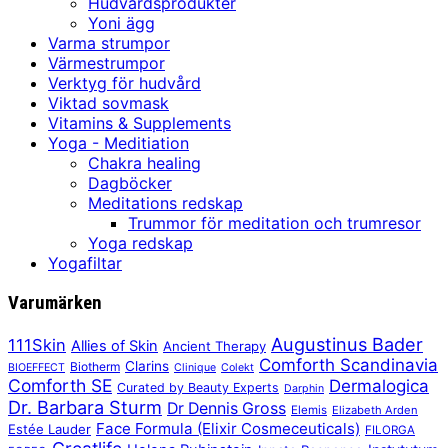
Hudvårdsprodukter
Yoni ägg
Varma strumpor
Värmestrumpor
Verktyg för hudvård
Viktad sovmask
Vitamins & Supplements
Yoga - Meditiation
Chakra healing
Dagböcker
Meditations redskap
Trummor för meditation och trumresor
Yoga redskap
Yogafiltar
Varumärken
Augustinus Bader
111Skin
Allies of Skin
Ancient Therapy
Comforth Scandinavia
Clarins
Biotherm
BIOEFFECT
Clinique
Colekt
Comforth SE
Dermalogica
Curated by Beauty Experts
Darphin
Dr. Barbara Sturm
Dr Dennis Gross
Elemis
Elizabeth Arden
Face Formula (Elixir Cosmeceuticals)
Estée Lauder
FILORGA