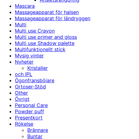
Mascara
Massageapparat för halsen
Massageapparat för ländryggen
Multi
Multi use Crayon
Multi use primer and gloss
Multi use Shadow palette
Multifunktionellt stick
Mysig vinter
Nyheter
Kristaller
och IPL
Ögonfransböjare
Ortoser-Stöd
Other
Övrigt
Personal Care
Powder puff
Presentkort
Rökelse
Brännare
Buntar