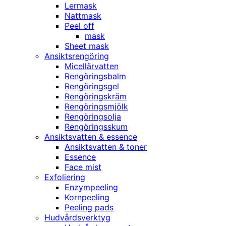
Lermask
Nattmask
Peel off
mask
Sheet mask
Ansiktsrengöring
Micellärvatten
Rengöringsbalm
Rengöringsgel
Rengöringskräm
Rengöringsmjölk
Rengöringsolja
Rengöringsskum
Ansiktsvatten & essence
Ansiktsvatten & toner
Essence
Face mist
Exfoliering
Enzympeeling
Kornpeeling
Peeling pads
Hudvårdsverktyg