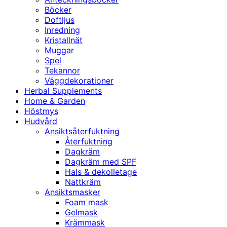
Böcker
Doftljus
Inredning
Kristallnät
Muggar
Spel
Tekannor
Väggdekorationer
Herbal Supplements
Home & Garden
Höstmys
Hudvård
Ansiktsåterfuktning
Återfuktning
Dagkräm
Dagkräm med SPF
Hals & dekolletage
Nattkräm
Ansiktsmasker
Foam mask
Gelmask
Krämmask