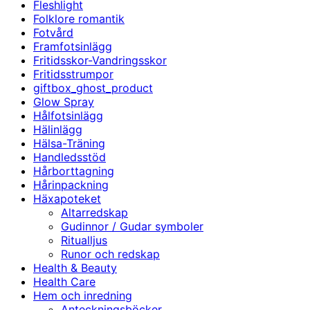
Fleshlight
Folklore romantik
Fotvård
Framfotsinlägg
Fritidsskor-Vandringsskor
Fritidsstrumpor
giftbox_ghost_product
Glow Spray
Hålfotsinlägg
Hälinlägg
Hälsa-Träning
Handledsstöd
Hårborttagning
Hårinpackning
Häxapoteket
Altarredskap
Gudinnor / Gudar symboler
Ritualljus
Runor och redskap
Health & Beauty
Health Care
Hem och inredning
Anteckningsböcker