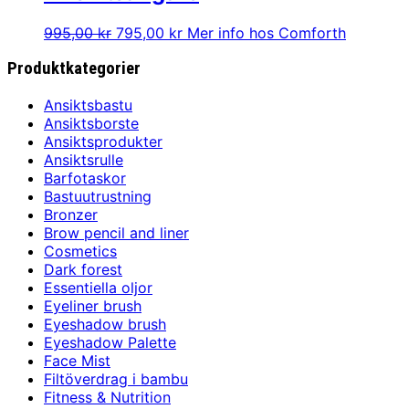
Det
Det
995,00
kr
795,00
kr
Mer info hos Comforth
ursprungliga
nuvarande
Produktkategorier
priset
priset
var:
är:
995,00 kr.
795,00 kr.
Ansiktsbastu
Ansiktsborste
Ansiktsprodukter
Ansiktsrulle
Barfotaskor
Bastuutrustning
Bronzer
Brow pencil and liner
Cosmetics
Dark forest
Essentiella oljor
Eyeliner brush
Eyeshadow brush
Eyeshadow Palette
Face Mist
Filtöverdrag i bambu
Fitness & Nutrition