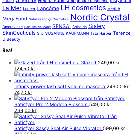
Greatlife
Helena Rubinstein
Instytutum
Innate Response
FOREO
LH cosmetics
La Mer
Lancôme
Lancer
Medik8
Nordic Crystal
MegaFood
Natalie&apos;s Cosmetics
Sisley
SENSAI
Omorovicza
Shiseido
Parfums de Marly
SkinCeuticals
Terence
SUSANNE KAUFMANN
Slip
Tata Harper
U Beauty
Rea!
Glazed
249,00
kr
Det
Det
124,50
kr
ursprungliga
nuvarande
priset
priset
var:
är:
Infinity power lash soft volume mascara
249,00
kr
249,00 kr.
Det
Det
124,50 kr.
74,70
kr
ursprungliga
nuvarande
priset
priset
Satisfyer Pro 2 Modern Blossom
549,00
kr
var:
Det
är:
Det
269,00
kr
249,00 kr.
ursprungliga
74,70 kr.
nuvarande
priset
priset
var:
är:
Satisfyer Sassy Seal Air Pulse Vibrator
599,00
kr