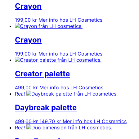
Crayon
199,00
kr
Mer info hos LH Cosmetics
Crayon
199,00
kr
Mer info hos LH Cosmetics
Creator palette
499,00
kr
Mer info hos LH Cosmetics
Rea!
Daybreak palette
Det
Det
499,00
kr
149,70
kr
Mer info hos LH Cosmetics
ursprungliga
nuvarande
Rea!
priset
priset