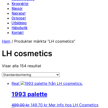
Kiropraktor
Massör
Naprapat
Osteopat
Utbildning
Hälsobutik
Kontakt
Hem
/ Produkter märkta ”LH cosmetics”
LH cosmetics
Visar alla 154 resultat
Rea!
1993 palette
Det
Det
499,00
kr
149,70
kr
Mer info hos LH Cosmetics