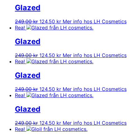
var:
är:
Glazed
249,00 kr.
124,50 kr.
Det
Det
249,00
kr
124,50
kr
Mer info hos LH Cosmetics
ursprungliga
nuvarande
Rea!
priset
priset
var:
är:
Glazed
249,00 kr.
124,50 kr.
Det
Det
249,00
kr
124,50
kr
Mer info hos LH Cosmetics
ursprungliga
nuvarande
Rea!
priset
priset
var:
är:
Glazed
249,00 kr.
124,50 kr.
Det
Det
249,00
kr
124,50
kr
Mer info hos LH Cosmetics
ursprungliga
nuvarande
Rea!
priset
priset
var:
är:
Glazed
249,00 kr.
124,50 kr.
Det
Det
249,00
kr
124,50
kr
Mer info hos LH Cosmetics
ursprungliga
nuvarande
Rea!
priset
priset