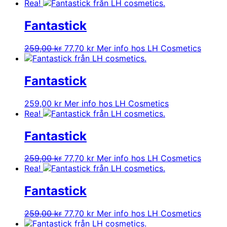
Rea!
Fantastick
Det
Det
259,00
kr
77,70
kr
Mer info hos LH Cosmetics
ursprungliga
nuvarande
priset
priset
var:
är:
Fantastick
259,00 kr.
77,70 kr.
259,00
kr
Mer info hos LH Cosmetics
Rea!
Fantastick
Det
Det
259,00
kr
77,70
kr
Mer info hos LH Cosmetics
ursprungliga
nuvarande
Rea!
priset
priset
var:
är:
Fantastick
259,00 kr.
77,70 kr.
Det
Det
259,00
kr
77,70
kr
Mer info hos LH Cosmetics
ursprungliga
nuvarande