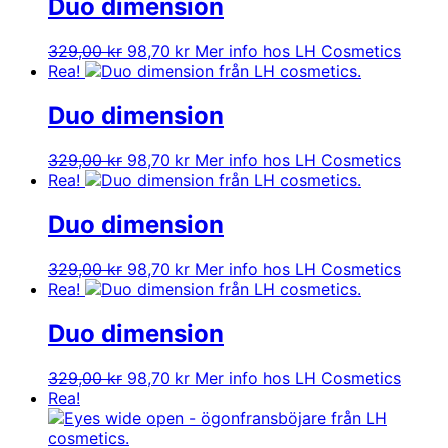
var:
är:
Duo dimension
499,00 kr.
149,70 kr.
Det
Det
329,00
kr
98,70
kr
Mer info hos LH Cosmetics
ursprungliga
nuvarande
Rea!
priset
priset
var:
är:
Duo dimension
329,00 kr.
98,70 kr.
Det
Det
329,00
kr
98,70
kr
Mer info hos LH Cosmetics
ursprungliga
nuvarande
Rea!
priset
priset
var:
är:
Duo dimension
329,00 kr.
98,70 kr.
Det
Det
329,00
kr
98,70
kr
Mer info hos LH Cosmetics
ursprungliga
nuvarande
Rea!
priset
priset
var:
är:
Duo dimension
329,00 kr.
98,70 kr.
Det
Det
329,00
kr
98,70
kr
Mer info hos LH Cosmetics
ursprungliga
nuvarande
Rea!
priset
priset
var:
är: