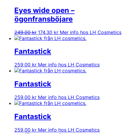
329,00 kr.
98,70 kr.
Eyes wide open –
ögonfransböjare
Det
Det
249,00
kr
174,30
kr
Mer info hos LH Cosmetics
ursprungliga
nuvarande
priset
priset
var:
är:
Fantastick
249,00 kr.
174,30 kr.
259,00
kr
Mer info hos LH Cosmetics
Fantastick
259,00
kr
Mer info hos LH Cosmetics
Fantastick
259,00
kr
Mer info hos LH Cosmetics