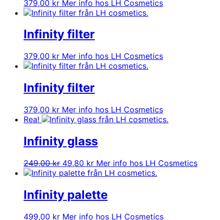
379,00
kr
Mer info hos LH Cosmetics
Infinity filter
379,00
kr
Mer info hos LH Cosmetics
Infinity filter
379,00
kr
Mer info hos LH Cosmetics
Rea!
Infinity glass
Det
Det
249,00
kr
49,80
kr
Mer info hos LH Cosmetics
ursprungliga
nuvarande
priset
priset
var:
är:
Infinity palette
249,00 kr.
49,80 kr.
499,00
kr
Mer info hos LH Cosmetics