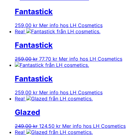
priset
priset
var:
är:
Fantastick
259,00 kr.
77,70 kr.
259,00
kr
Mer info hos LH Cosmetics
Rea!
Fantastick
Det
Det
259,00
kr
77,70
kr
Mer info hos LH Cosmetics
ursprungliga
nuvarande
priset
priset
var:
är:
Fantastick
259,00 kr.
77,70 kr.
259,00
kr
Mer info hos LH Cosmetics
Rea!
Glazed
Det
Det
249,00
kr
124,50
kr
Mer info hos LH Cosmetics
ursprungliga
nuvarande
Rea!
priset
priset