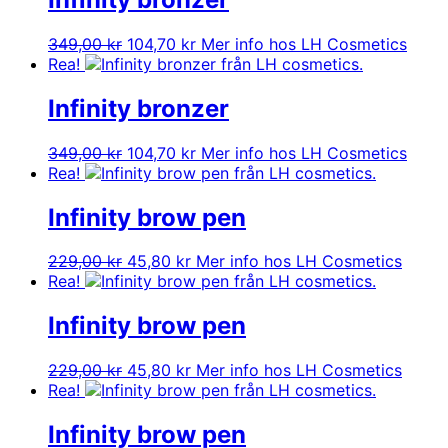
Det
Det
349,00
kr
104,70
kr
Mer info hos LH Cosmetics
ursprungliga
nuvarande
Rea!
priset
priset
var:
är:
Infinity bronzer
349,00 kr.
104,70 kr.
Det
Det
349,00
kr
104,70
kr
Mer info hos LH Cosmetics
ursprungliga
nuvarande
Rea!
priset
priset
var:
är:
Infinity brow pen
349,00 kr.
104,70 kr.
Det
Det
229,00
kr
45,80
kr
Mer info hos LH Cosmetics
ursprungliga
nuvarande
Rea!
priset
priset
var:
är:
Infinity brow pen
229,00 kr.
45,80 kr.
Det
Det
229,00
kr
45,80
kr
Mer info hos LH Cosmetics
ursprungliga
nuvarande
Rea!
priset
priset
var:
är:
Infinity brow pen