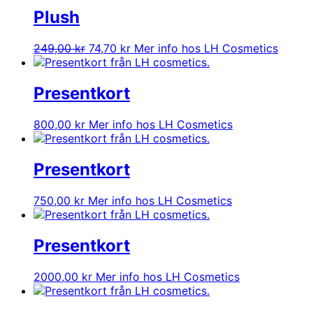
var:
är:
Plush
249,00 kr.
74,70 kr.
Det
Det
249,00
kr
74,70
kr
Mer info hos LH Cosmetics
ursprungliga
nuvarande
priset
priset
var:
är:
Presentkort
249,00 kr.
74,70 kr.
800,00
kr
Mer info hos LH Cosmetics
Presentkort
750,00
kr
Mer info hos LH Cosmetics
Presentkort
2000,00
kr
Mer info hos LH Cosmetics