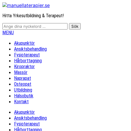
Hitta Yrkesutbildning & Terapeut!
MENU
Akupunktör
Ansiktsbehandling
Fysioterapeut
Hårborttagning
Kiropraktor
Massör
Naprapat
Osteopat
Utbildning
Hälsobutik
Kontakt
Akupunktör
Ansiktsbehandling
Fysioterapeut
Hårborttagning