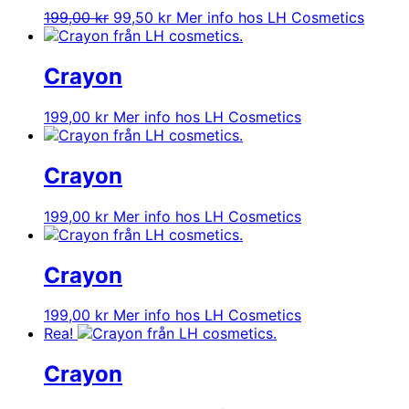
Det
Det
199,00
kr
99,50
kr
Mer info hos LH Cosmetics
ursprungliga
nuvarande
priset
priset
var:
är:
Crayon
199,00 kr.
99,50 kr.
199,00
kr
Mer info hos LH Cosmetics
Crayon
199,00
kr
Mer info hos LH Cosmetics
Crayon
199,00
kr
Mer info hos LH Cosmetics
Rea!
Crayon