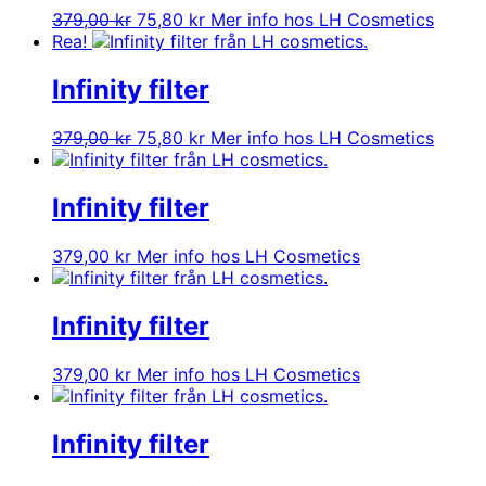
Det
Det
379,00
kr
75,80
kr
Mer info hos LH Cosmetics
ursprungliga
nuvarande
Rea!
priset
priset
var:
är:
Infinity filter
379,00 kr.
75,80 kr.
Det
Det
379,00
kr
75,80
kr
Mer info hos LH Cosmetics
ursprungliga
nuvarande
priset
priset
var:
är:
Infinity filter
379,00 kr.
75,80 kr.
379,00
kr
Mer info hos LH Cosmetics
Infinity filter
379,00
kr
Mer info hos LH Cosmetics
Infinity filter