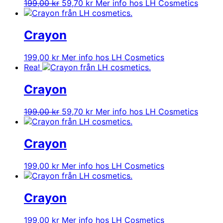
Det
Det
199,00
kr
59,70
kr
Mer info hos LH Cosmetics
ursprungliga
nuvarande
priset
priset
var:
är:
Crayon
199,00 kr.
59,70 kr.
199,00
kr
Mer info hos LH Cosmetics
Rea!
Crayon
Det
Det
199,00
kr
59,70
kr
Mer info hos LH Cosmetics
ursprungliga
nuvarande
priset
priset
var:
är:
Crayon
199,00 kr.
59,70 kr.
199,00
kr
Mer info hos LH Cosmetics
Crayon
199,00
kr
Mer info hos LH Cosmetics