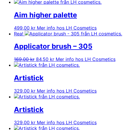
ursprungliga
nuvarande
priset
priset
var:
är:
Aim higher palette
499,00 kr.
149,70 kr.
499,00
kr
Mer info hos LH Cosmetics
Rea!
Applicator brush – 305
Det
Det
169,00
kr
84,50
kr
Mer info hos LH Cosmetics
ursprungliga
nuvarande
priset
priset
var:
är:
Artistick
169,00 kr.
84,50 kr.
329,00
kr
Mer info hos LH Cosmetics
Artistick
329,00
kr
Mer info hos LH Cosmetics