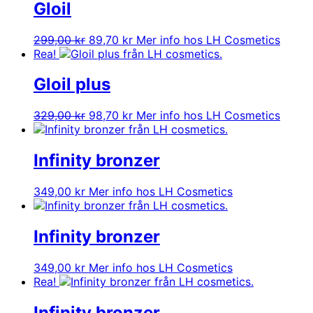
var:
är:
Gloil
249,00 kr.
124,50 kr.
Det
Det
299,00
kr
89,70
kr
Mer info hos LH Cosmetics
ursprungliga
nuvarande
Rea!
priset
priset
var:
är:
Gloil plus
299,00 kr.
89,70 kr.
Det
Det
329,00
kr
98,70
kr
Mer info hos LH Cosmetics
ursprungliga
nuvarande
priset
priset
var:
är:
Infinity bronzer
329,00 kr.
98,70 kr.
349,00
kr
Mer info hos LH Cosmetics
Infinity bronzer
349,00
kr
Mer info hos LH Cosmetics
Rea!
Infinity bronzer