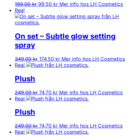
Det
Det
199,00
kr
99,50
kr
Mer info hos LH Cosmetics
ursprungliga
nuvarande
Rea!
priset
priset
var:
är:
199,00 kr.
99,50 kr.
On set – Subtle glow setting
spray
Det
Det
349,00
kr
174,50
kr
Mer info hos LH Cosmetics
ursprungliga
nuvarande
Rea!
priset
priset
var:
är:
Plush
349,00 kr.
174,50 kr.
Det
Det
249,00
kr
74,70
kr
Mer info hos LH Cosmetics
ursprungliga
nuvarande
Rea!
priset
priset
var:
är:
Plush
249,00 kr.
74,70 kr.
Det
Det
249,00
kr
74,70
kr
Mer info hos LH Cosmetics
ursprungliga
nuvarande
Rea!
priset
priset