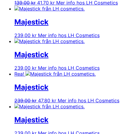
Det
Det
139,00
kr
41,70
kr
Mer info hos LH Cosmetics
ursprungliga
nuvarande
priset
priset
var:
är:
Majestick
139,00 kr.
41,70 kr.
239,00
kr
Mer info hos LH Cosmetics
Majestick
239,00
kr
Mer info hos LH Cosmetics
Rea!
Majestick
Det
Det
239,00
kr
47,80
kr
Mer info hos LH Cosmetics
ursprungliga
nuvarande
priset
priset
var:
är:
Majestick
239,00 kr.
47,80 kr.
239,00
kr
Mer info hos LH Cosmetics