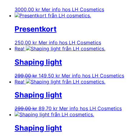
3000,00
kr
Mer info hos LH Cosmetics
Presentkort
250,00
kr
Mer info hos LH Cosmetics
Rea!
Shaping light
Det
Det
299,00
kr
149,50
kr
Mer info hos LH Cosmetics
ursprungliga
nuvarande
Rea!
priset
priset
var:
är:
Shaping light
299,00 kr.
149,50 kr.
Det
Det
299,00
kr
89,70
kr
Mer info hos LH Cosmetics
ursprungliga
nuvarande
priset
priset
var:
är:
Shaping light
299,00 kr.
89,70 kr.