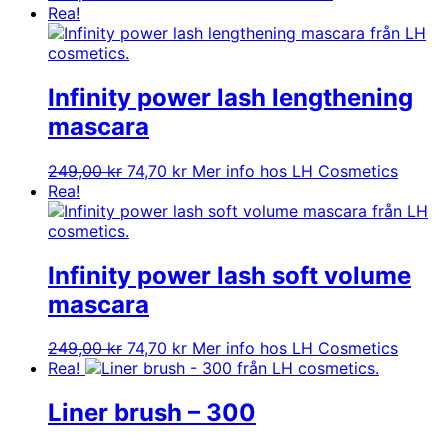
Rea!
Infinity power lash lengthening
mascara
Det
Det
249,00
kr
74,70
kr
Mer info hos LH Cosmetics
ursprungliga
nuvarande
Rea!
priset
priset
var:
är:
249,00 kr.
74,70 kr.
Infinity power lash soft volume
mascara
Det
Det
249,00
kr
74,70
kr
Mer info hos LH Cosmetics
ursprungliga
nuvarande
Rea!
priset
priset
var:
är:
Liner brush – 300
249,00 kr.
74,70 kr.