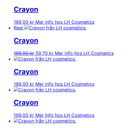
Crayon
199,00
kr
Mer info hos LH Cosmetics
Rea!
Crayon
Det
Det
199,00
kr
59,70
kr
Mer info hos LH Cosmetics
ursprungliga
nuvarande
priset
priset
var:
är:
Crayon
199,00 kr.
59,70 kr.
199,00
kr
Mer info hos LH Cosmetics
Crayon
199,00
kr
Mer info hos LH Cosmetics