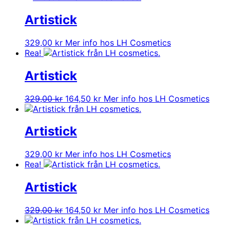
Artistick
329,00
kr
Mer info hos LH Cosmetics
Rea!
Artistick
Det
Det
329,00
kr
164,50
kr
Mer info hos LH Cosmetics
ursprungliga
nuvarande
priset
priset
var:
är:
Artistick
329,00 kr.
164,50 kr.
329,00
kr
Mer info hos LH Cosmetics
Rea!
Artistick
Det
Det
329,00
kr
164,50
kr
Mer info hos LH Cosmetics
ursprungliga
nuvarande