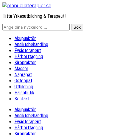
Hitta Yrkesutbildning & Terapeut!
Akupunktör
Ansiktsbehandling
Fysioterapeut
Hårborttagning
Kiropraktor
Massör
Naprapat
Osteopat
Utbildning
Hälsobutik
Kontakt
Akupunktör
Ansiktsbehandling
Fysioterapeut
Hårborttagning
Kiropraktor