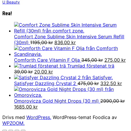
U Beauty
Rea!
Comfort Zone Sublime Skin Intensive Serum Refill
Det
Det
(30ml)
1195,00
kr
836,00
kr
ursprungliga
nuvarande
priset
priset
var:
är:
Det
De
Comforth Care Vitamin F Olja
345,00
kr
275,00
kr
1195,00 kr.
836,00 kr.
ursprunglig
nu
Trumlad förstenat trä
Det
Det
priset
pr
39,00
kr
20,00
kr
ursprungliga
nuvarande
var:
är:
priset
priset
Det
345,00 kr.
Det
27
Satisfyer Dazzling Crystal 2
475,00
kr
332,50
kr
var:
är:
ursprungliga
nuv
39,00 kr.
20,00 kr.
priset
pris
var:
är:
Omorovicza Gold Night Drops (30 ml)
2990,00
kr
Det
Det
475,00 kr.
332,
1685,00
kr
ursprungliga
nuvarande
Drivs med
WordPress.
WordPress-temat Foodica av
priset
priset
WPZOOM.
var:
är:
2990,00 kr.
1685,00 kr.