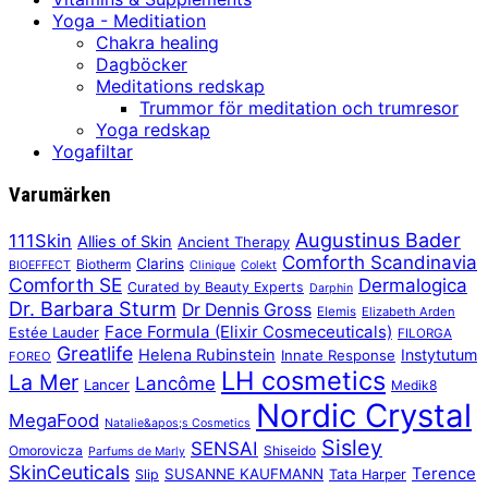
Yoga - Meditiation
Chakra healing
Dagböcker
Meditations redskap
Trummor för meditation och trumresor
Yoga redskap
Yogafiltar
Varumärken
Augustinus Bader
111Skin
Allies of Skin
Ancient Therapy
Comforth Scandinavia
Clarins
Biotherm
BIOEFFECT
Clinique
Colekt
Comforth SE
Dermalogica
Curated by Beauty Experts
Darphin
Dr. Barbara Sturm
Dr Dennis Gross
Elemis
Elizabeth Arden
Face Formula (Elixir Cosmeceuticals)
Estée Lauder
FILORGA
Greatlife
Helena Rubinstein
Instytutum
Innate Response
FOREO
LH cosmetics
La Mer
Lancôme
Lancer
Medik8
Nordic Crystal
MegaFood
Natalie&apos;s Cosmetics
Sisley
SENSAI
Omorovicza
Shiseido
Parfums de Marly
SkinCeuticals
Terence
SUSANNE KAUFMANN
Slip
Tata Harper