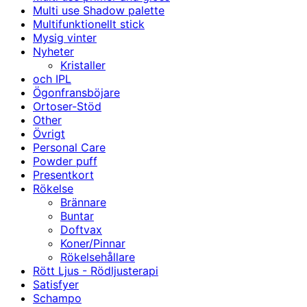
Multi use Shadow palette
Multifunktionellt stick
Mysig vinter
Nyheter
Kristaller
och IPL
Ögonfransböjare
Ortoser-Stöd
Other
Övrigt
Personal Care
Powder puff
Presentkort
Rökelse
Brännare
Buntar
Doftvax
Koner/Pinnar
Rökelsehållare
Rött Ljus - Rödljusterapi
Satisfyer
Schampo