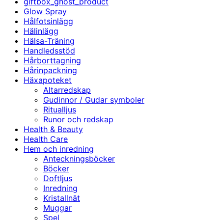
giftbox_ghost_product
Glow Spray
Hålfotsinlägg
Hälinlägg
Hälsa-Träning
Handledsstöd
Hårborttagning
Hårinpackning
Häxapoteket
Altarredskap
Gudinnor / Gudar symboler
Ritualljus
Runor och redskap
Health & Beauty
Health Care
Hem och inredning
Anteckningsböcker
Böcker
Doftljus
Inredning
Kristallnät
Muggar
Spel