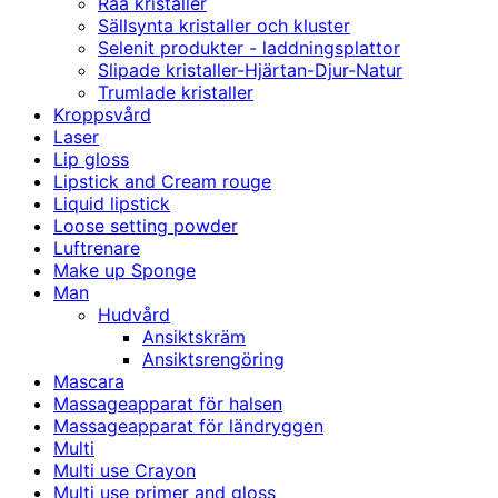
Råa kristaller
Sällsynta kristaller och kluster
Selenit produkter - laddningsplattor
Slipade kristaller-Hjärtan-Djur-Natur
Trumlade kristaller
Kroppsvård
Laser
Lip gloss
Lipstick and Cream rouge
Liquid lipstick
Loose setting powder
Luftrenare
Make up Sponge
Man
Hudvård
Ansiktskräm
Ansiktsrengöring
Mascara
Massageapparat för halsen
Massageapparat för ländryggen
Multi
Multi use Crayon
Multi use primer and gloss