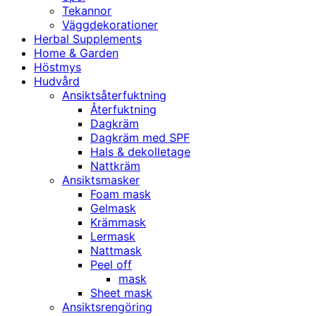
Tekannor
Väggdekorationer
Herbal Supplements
Home & Garden
Höstmys
Hudvård
Ansiktsåterfuktning
Återfuktning
Dagkräm
Dagkräm med SPF
Hals & dekolletage
Nattkräm
Ansiktsmasker
Foam mask
Gelmask
Krämmask
Lermask
Nattmask
Peel off
mask
Sheet mask
Ansiktsrengöring