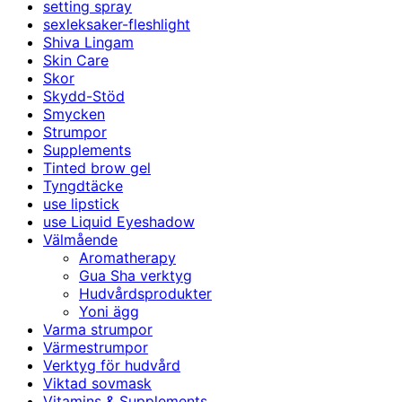
setting spray
sexleksaker-fleshlight
Shiva Lingam
Skin Care
Skor
Skydd-Stöd
Smycken
Strumpor
Supplements
Tinted brow gel
Tyngdtäcke
use lipstick
use Liquid Eyeshadow
Välmående
Aromatherapy
Gua Sha verktyg
Hudvårdsprodukter
Yoni ägg
Varma strumpor
Värmestrumpor
Verktyg för hudvård
Viktad sovmask
Vitamins & Supplements