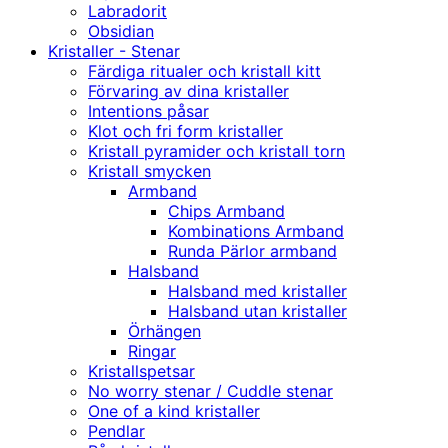
Labradorit
Obsidian
Kristaller - Stenar
Färdiga ritualer och kristall kitt
Förvaring av dina kristaller
Intentions påsar
Klot och fri form kristaller
Kristall pyramider och kristall torn
Kristall smycken
Armband
Chips Armband
Kombinations Armband
Runda Pärlor armband
Halsband
Halsband med kristaller
Halsband utan kristaller
Örhängen
Ringar
Kristallspetsar
No worry stenar / Cuddle stenar
One of a kind kristaller
Pendlar