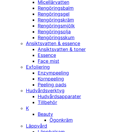
Micellärvatten
Rengöringsbalm
Rengöringsgel
Rengöringskräm
Rengöringsmjölk
Rengöringsolja
Rengöringsskum
Ansiktsvatten & essence
Ansiktsvatten & toner
Essence
Face mist
Exfoliering
Enzympeeling
Kornpeeling
Peeling pads
Hudvårdsverktyg
Hudvårdsapparater
Tillbehör
K
Beauty
Ögonkräm
Läppvård
Läppbalsam