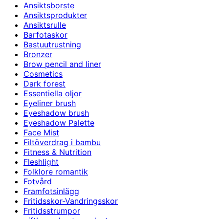
Ansiktsborste
Ansiktsprodukter
Ansiktsrulle
Barfotaskor
Bastuutrustning
Bronzer
Brow pencil and liner
Cosmetics
Dark forest
Essentiella oljor
Eyeliner brush
Eyeshadow brush
Eyeshadow Palette
Face Mist
Filtöverdrag i bambu
Fitness & Nutrition
Fleshlight
Folklore romantik
Fotvård
Framfotsinlägg
Fritidsskor-Vandringsskor
Fritidsstrumpor