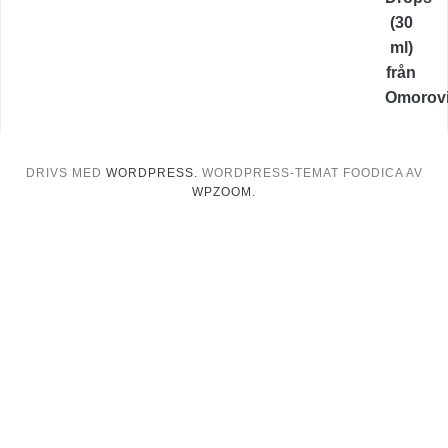
var:
är:
2990,00 kr.
1685,00 kr.
DRIVS MED
WORDPRESS.
WORDPRESS-TEMAT FOODICA AV
WPZOOM.