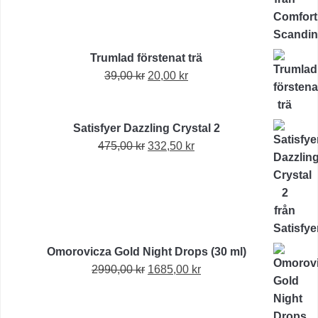
Trumlad förstenat trä
Det
Det
39,00
kr
20,00
kr
ursprungliga
nuvarande
priset
priset
Satisfyer Dazzling Crystal 2
var:
är:
Det
Det
475,00
kr
39,00 kr.
332,50
kr
20,00 kr.
ursprungliga
nuvarande
priset
priset
var:
är:
475,00 kr.
332,50 kr.
Omorovicza Gold Night Drops (30 ml)
Det
Det
2990,00
kr
1685,00
kr
ursprungliga
nuvarande
priset
priset