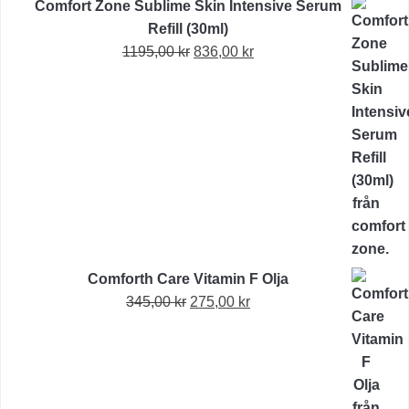
Comfort Zone Sublime Skin Intensive Serum
Refill (30ml)
Det
Det
1195,00
kr
836,00
kr
ursprungliga
nuvarande
priset
priset
var:
är:
1195,00 kr.
836,00 kr.
Comforth Care Vitamin F Olja
Det
Det
345,00
kr
275,00
kr
ursprungliga
nuvarande
priset
priset
var:
är:
345,00 kr.
275,00 kr.