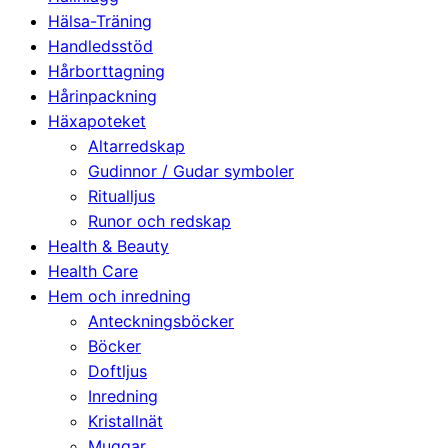
Hälsa-Träning
Handledsstöd
Hårborttagning
Hårinpackning
Häxapoteket
Altarredskap
Gudinnor / Gudar symboler
Ritualljus
Runor och redskap
Health & Beauty
Health Care
Hem och inredning
Anteckningsböcker
Böcker
Doftljus
Inredning
Kristallnät
Muggar