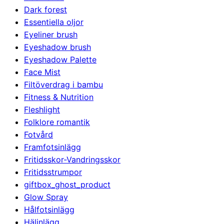
Dark forest
Essentiella oljor
Eyeliner brush
Eyeshadow brush
Eyeshadow Palette
Face Mist
Filtöverdrag i bambu
Fitness & Nutrition
Fleshlight
Folklore romantik
Fotvård
Framfotsinlägg
Fritidsskor-Vandringsskor
Fritidsstrumpor
giftbox_ghost_product
Glow Spray
Hålfotsinlägg
Hälinlägg