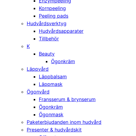
Enzympeeling
Kornpeeling
Peeling pads
Hudvårdsverktyg
Hudvårdsapparater
Tillbehör
K
Beauty
Ögonkräm
Läppvård
Läppbalsam
Läppmask
Ögonvård
Fransserum & brynserum
Ögonkräm
Ögonmask
Paketerbjudanden inom hudvård
Presenter & hudvårdskit