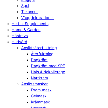
Spel
Tekannor
Väggdekorationer
Herbal Supplements
Home & Garden
Höstmys
Hudvård
Ansiktsåterfuktning
Återfuktning
Dagkräm
Dagkräm med SPF
Hals & dekolletage
Nattkräm
Ansiktsmasker
Foam mask
Gelmask
Krämmask
Lermask