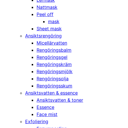
Nattmask
Peel off
mask
Sheet mask
Ansiktsrengöring
Micellärvatten
Rengöringsbalm
Rengöringsgel
Rengöringskräm
Rengöringsmjölk
Rengöringsolja
Rengöringsskum
Ansiktsvatten & essence
Ansiktsvatten & toner
Essence
Face mist
Exfoliering