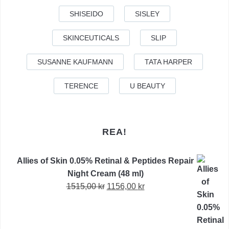
SHISEIDO
SISLEY
SKINCEUTICALS
SLIP
SUSANNE KAUFMANN
TATA HARPER
TERENCE
U BEAUTY
REA!
Allies of Skin 0.05% Retinal & Peptides Repair
Night Cream (48 ml)
Det
Det
1515,00
kr
1156,00
kr
ursprungliga
nuvarande
priset
priset
var:
är: