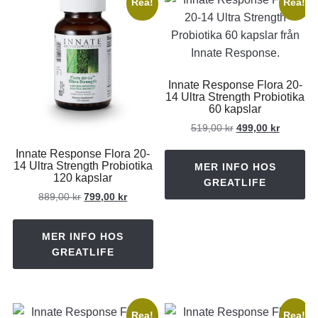
Rea!
Rea!
Innate Response Flora 20-
14 Ultra Strength Probiotika
60 kapslar
Det
Det
519,00
kr
499,00
kr
ursprungliga
nuvaran
Innate Response Flora 20-
priset
priset
14 Ultra Strength Probiotika
MER INFO HOS
var:
är:
120 kapslar
GREATLIFE
519,00 kr.
499,00 k
Det
Det
889,00
kr
799,00
kr
ursprungliga
nuvarande
priset
priset
MER INFO HOS
var:
är:
GREATLIFE
889,00 kr.
799,00 kr.
Rea!
Rea!