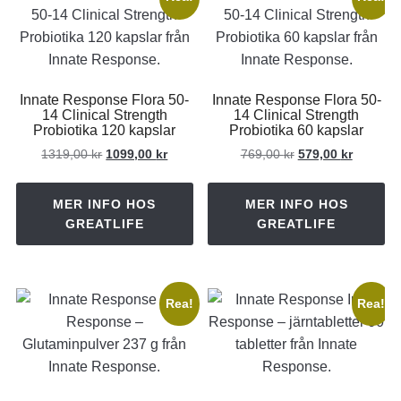
Innate Response Flora 50-
Innate Response Flora 50-
14 Clinical Strength
14 Clinical Strength
Probiotika 120 kapslar
Probiotika 60 kapslar
Det
Det
Det
Det
1319,00
kr
1099,00
kr
769,00
kr
579,00
kr
ursprungliga
nuvarande
ursprungliga
nuvaran
priset
priset
priset
priset
MER INFO HOS
MER INFO HOS
var:
är:
var:
är:
GREATLIFE
GREATLIFE
1319,00 kr.
1099,00 kr.
769,00 kr.
579,00 k
Rea!
Rea!