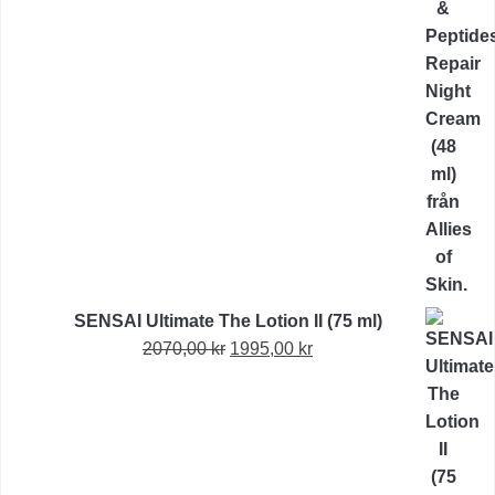
1515,00 kr.
1156,00 kr.
SENSAI Ultimate The Lotion II (75 ml)
Det
Det
2070,00
kr
1995,00
kr
ursprungliga
nuvarande
priset
priset
var:
är:
2070,00 kr.
1995,00 kr.