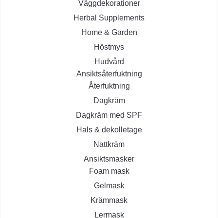
Väggdekorationer
Herbal Supplements
Home & Garden
Höstmys
Hudvård
Ansiktsåterfuktning
Återfuktning
Dagkräm
Dagkräm med SPF
Hals & dekolletage
Nattkräm
Ansiktsmasker
Foam mask
Gelmask
Krämmask
Lermask