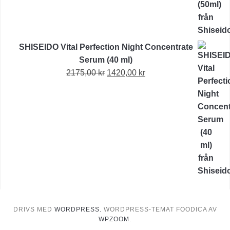
SHISEIDO Vital Perfection Night Concentrate
Serum (40 ml)
Det
Det
2175,00
kr
1420,00
kr
ursprungliga
nuvarande
priset
priset
var:
är:
2175,00 kr.
1420,00 kr.
DRIVS MED
WORDPRESS.
WORDPRESS-TEMAT FOODICA AV
WPZOOM.