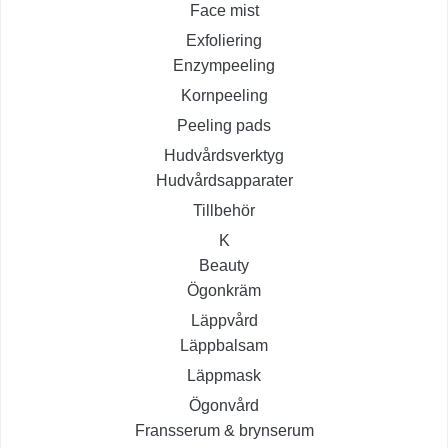
Face mist
Exfoliering
Enzympeeling
Kornpeeling
Peeling pads
Hudvårdsverktyg
Hudvårdsapparater
Tillbehör
K
Beauty
Ögonkräm
Läppvård
Läppbalsam
Läppmask
Ögonvård
Fransserum & brynserum