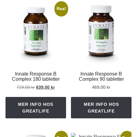
Rea!
Innate Response B
Innate Response B
Complex 180 tabletter
Complex 90 tabletter
Det
Det
719,00
kr
639,00
kr
469,00
kr
ursprungliga
nuvarande
priset
priset
MER INFO HOS
MER INFO HOS
var:
är:
GREATLIFE
GREATLIFE
719,00 kr.
639,00 kr.