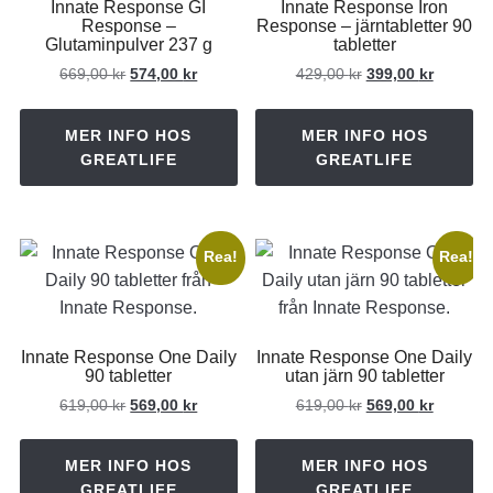
Innate Response GI
Innate Response Iron
Response –
Response – järntabletter 90
Glutaminpulver 237 g
tabletter
Det
Det
Det
Det
669,00
kr
574,00
kr
429,00
kr
399,00
kr
ursprungliga
nuvarande
ursprungliga
nuvaran
priset
priset
priset
priset
MER INFO HOS
MER INFO HOS
var:
är:
var:
är:
GREATLIFE
GREATLIFE
669,00 kr.
574,00 kr.
429,00 kr.
399,00 k
Rea!
Rea!
Innate Response One Daily
Innate Response One Daily
90 tabletter
utan järn 90 tabletter
Det
Det
Det
Det
619,00
kr
569,00
kr
619,00
kr
569,00
kr
ursprungliga
nuvarande
ursprungliga
nuvaran
priset
priset
priset
priset
MER INFO HOS
MER INFO HOS
var:
är:
var:
är:
GREATLIFE
GREATLIFE