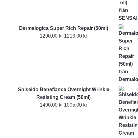
Dermalogica Super Rich Repair (50ml)
Det
Det
1290,00
kr
1213,00
kr
ursprungliga
nuvarande
priset
priset
var:
är:
1290,00 kr.
1213,00 kr.
Shiseido Benefiance Overnight Wrinkle
Resisting Cream (50ml)
Det
Det
1490,00
kr
1005,00
kr
ursprungliga
nuvarande
priset
priset
var:
är:
1490,00 kr.
1005,00 kr.