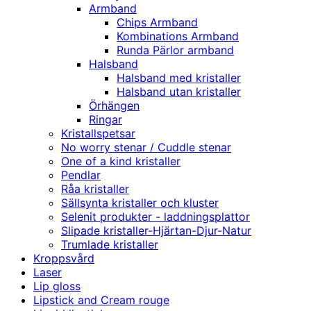
Armband
Chips Armband
Kombinations Armband
Runda Pärlor armband
Halsband
Halsband med kristaller
Halsband utan kristaller
Örhängen
Ringar
Kristallspetsar
No worry stenar / Cuddle stenar
One of a kind kristaller
Pendlar
Råa kristaller
Sällsynta kristaller och kluster
Selenit produkter - laddningsplattor
Slipade kristaller-Hjärtan-Djur-Natur
Trumlade kristaller
Kroppsvård
Laser
Lip gloss
Lipstick and Cream rouge