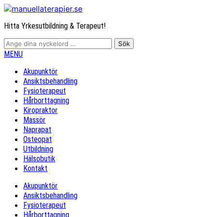
Hitta Yrkesutbildning & Terapeut!
MENU
Akupunktör
Ansiktsbehandling
Fysioterapeut
Hårborttagning
Kiropraktor
Massör
Naprapat
Osteopat
Utbildning
Hälsobutik
Kontakt
Akupunktör
Ansiktsbehandling
Fysioterapeut
Hårborttagning