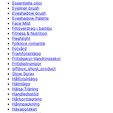
Essentiella oljor
Eyeliner brush
Eyeshadow brush
Eyeshadow Palette
Face Mist
Filtöverdrag i bambu
Fitness & Nutrition
Fleshlight
Folklore romantik
Fotvård
Framfotsinlägg
Fritidsskor-Vandringsskor
Fritidsstrumpor
giftbox_ghost_product
Glow Spray
Hålfotsinlägg
Hälinlägg
Hälsa-Träning
Handledsstöd
Hårborttagning
Hårinpackning
Häxapoteket