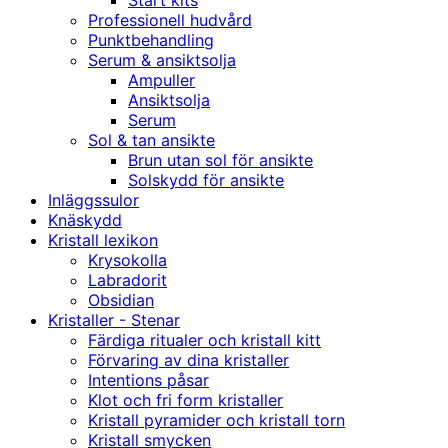
Start kits
Professionell hudvård
Punktbehandling
Serum & ansiktsolja
Ampuller
Ansiktsolja
Serum
Sol & tan ansikte
Brun utan sol för ansikte
Solskydd för ansikte
Inläggssulor
Knäskydd
Kristall lexikon
Krysokolla
Labradorit
Obsidian
Kristaller - Stenar
Färdiga ritualer och kristall kitt
Förvaring av dina kristaller
Intentions påsar
Klot och fri form kristaller
Kristall pyramider och kristall torn
Kristall smycken