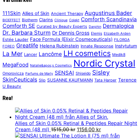
Augustinus Bader
111Skin
Allies of Skin
Ancient Therapy
Comforth Scandinavia
Clarins
Biotherm
BIOEFFECT
Clinique
Colekt
Comforth SE
Dermalogica
Curated by Beauty Experts
Darphin
Dr. Barbara Sturm
Dr Dennis Gross
Elemis
Elizabeth Arden
Face Formula (Elixir Cosmeceuticals)
Estée Lauder
FILORGA
Greatlife
Helena Rubinstein
Instytutum
Innate Response
FOREO
LH cosmetics
La Mer
Lancôme
Lancer
Medik8
Nordic Crystal
MegaFood
Natalie&apos;s Cosmetics
Sisley
SENSAI
Omorovicza
Shiseido
Parfums de Marly
SkinCeuticals
Terence
SUSANNE KAUFMANN
Slip
Tata Harper
U Beauty
Rea!
Allies of Skin 0.05% Retinal & Peptides Repair Night
Det
Det
Cream (48 ml)
1515,00
kr
1156,00
kr
ursprungliga
nuvarande