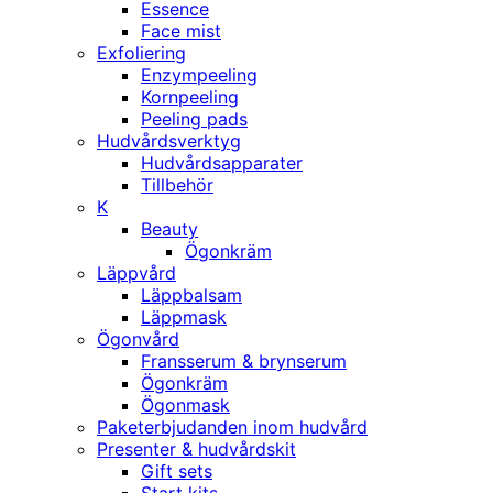
Essence
Face mist
Exfoliering
Enzympeeling
Kornpeeling
Peeling pads
Hudvårdsverktyg
Hudvårdsapparater
Tillbehör
K
Beauty
Ögonkräm
Läppvård
Läppbalsam
Läppmask
Ögonvård
Fransserum & brynserum
Ögonkräm
Ögonmask
Paketerbjudanden inom hudvård
Presenter & hudvårdskit
Gift sets