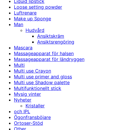
Liquid lipstick
Loose setting powder
Luftrenare
Make up Sponge
Man
Hudvård
Ansiktskräm
Ansiktsrengöring
Mascara
Massageapparat för halsen
Massageapparat för ländryggen
Multi
Multi use Crayon
Multi use primer and gloss
Multi use Shadow palette
Multifunktionellt stick
Mysig vinter
Nyheter
Kristaller
och IPL
Ögonfransböjare
Ortoser-Stöd
Other