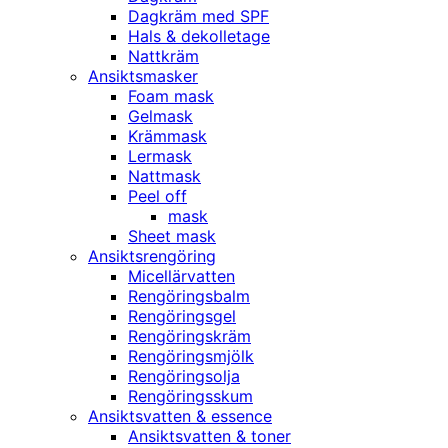
Dagkräm med SPF
Hals & dekolletage
Nattkräm
Ansiktsmasker
Foam mask
Gelmask
Krämmask
Lermask
Nattmask
Peel off
mask
Sheet mask
Ansiktsrengöring
Micellärvatten
Rengöringsbalm
Rengöringsgel
Rengöringskräm
Rengöringsmjölk
Rengöringsolja
Rengöringsskum
Ansiktsvatten & essence
Ansiktsvatten & toner