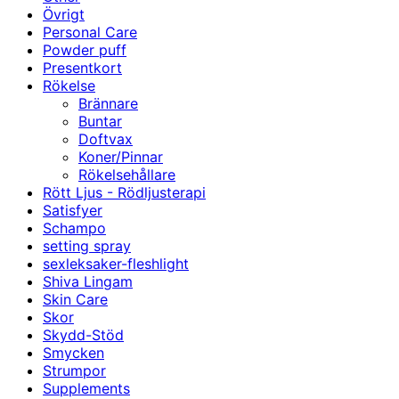
Övrigt
Personal Care
Powder puff
Presentkort
Rökelse
Brännare
Buntar
Doftvax
Koner/Pinnar
Rökelsehållare
Rött Ljus - Rödljusterapi
Satisfyer
Schampo
setting spray
sexleksaker-fleshlight
Shiva Lingam
Skin Care
Skor
Skydd-Stöd
Smycken
Strumpor
Supplements