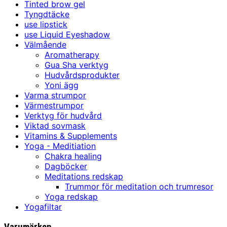
Tinted brow gel
Tyngdtäcke
use lipstick
use Liquid Eyeshadow
Välmående
Aromatherapy
Gua Sha verktyg
Hudvårdsprodukter
Yoni ägg
Varma strumpor
Värmestrumpor
Verktyg för hudvård
Viktad sovmask
Vitamins & Supplements
Yoga - Meditiation
Chakra healing
Dagböcker
Meditations redskap
Trummor för meditation och trumresor
Yoga redskap
Yogafiltar
Varumärken