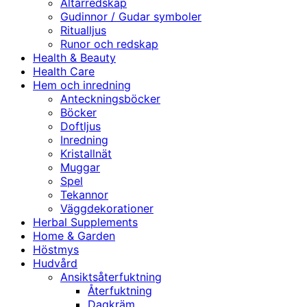
Altarredskap
Gudinnor / Gudar symboler
Ritualljus
Runor och redskap
Health & Beauty
Health Care
Hem och inredning
Anteckningsböcker
Böcker
Doftljus
Inredning
Kristallnät
Muggar
Spel
Tekannor
Väggdekorationer
Herbal Supplements
Home & Garden
Höstmys
Hudvård
Ansiktsåterfuktning
Återfuktning
Dagkräm