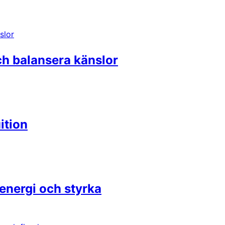
ch balansera känslor
ition
energi och styrka