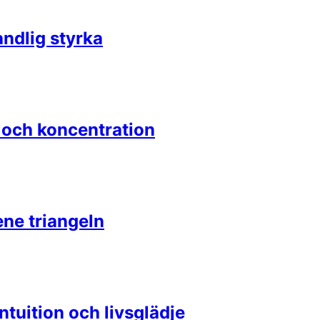
ndlig styrka
t och koncentration
ene triangeln
ntuition och livsglädje