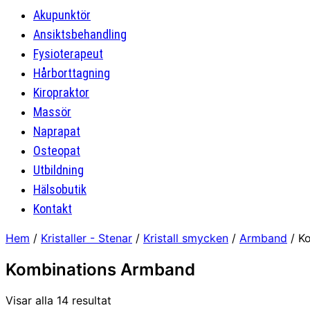
Akupunktör
Ansiktsbehandling
Fysioterapeut
Hårborttagning
Kiropraktor
Massör
Naprapat
Osteopat
Utbildning
Hälsobutik
Kontakt
Hem
/
Kristaller - Stenar
/
Kristall smycken
/
Armband
/ K
Kombinations Armband
Visar alla 14 resultat