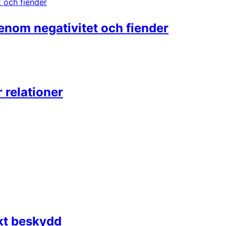
enom negativitet och fiender
relationer
kt beskydd