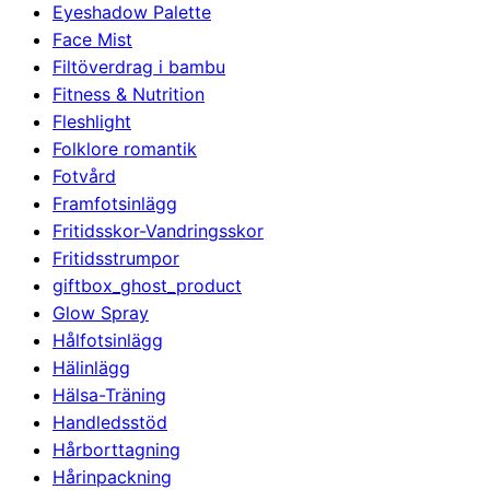
Eyeshadow Palette
Face Mist
Filtöverdrag i bambu
Fitness & Nutrition
Fleshlight
Folklore romantik
Fotvård
Framfotsinlägg
Fritidsskor-Vandringsskor
Fritidsstrumpor
giftbox_ghost_product
Glow Spray
Hålfotsinlägg
Hälinlägg
Hälsa-Träning
Handledsstöd
Hårborttagning
Hårinpackning