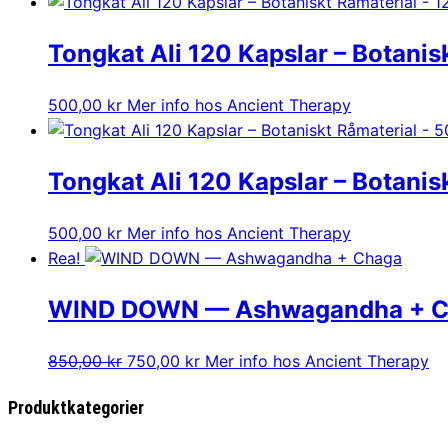
ursprungliga
nuvarande
priset
priset
Tongkat Ali 120 Kapslar – Botanis
var:
är:
1700,00 kr.
1450,00 kr.
500,00
kr
Mer info hos Ancient Therapy
Tongkat Ali 120 Kapslar – Botanis
500,00
kr
Mer info hos Ancient Therapy
Rea!
WIND DOWN — Ashwagandha + C
Det
Det
850,00
kr
750,00
kr
Mer info hos Ancient Therapy
ursprungliga
nuvarande
Produktkategorier
priset
priset
var:
är: