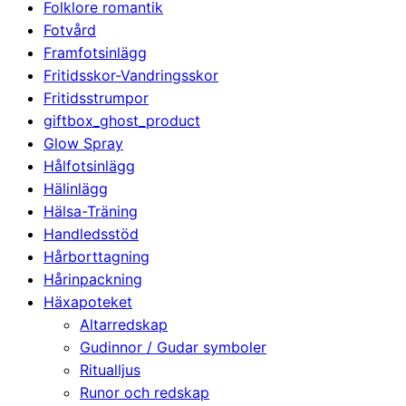
Folklore romantik
Fotvård
Framfotsinlägg
Fritidsskor-Vandringsskor
Fritidsstrumpor
giftbox_ghost_product
Glow Spray
Hålfotsinlägg
Hälinlägg
Hälsa-Träning
Handledsstöd
Hårborttagning
Hårinpackning
Häxapoteket
Altarredskap
Gudinnor / Gudar symboler
Ritualljus
Runor och redskap