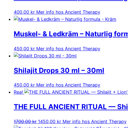
400,00
kr
Mer info hos Ancient Therapy
Muskel- & Ledkräm – Naturlig for
450,00
kr
Mer info hos Ancient Therapy
Shilajit Drops 30 ml – 30ml
450,00
kr
Mer info hos Ancient Therapy
Rea!
THE FULL ANCIENT RITUAL — Shil
Det
Det
1700,00
kr
1450,00
kr
Mer info hos Ancient Therapy