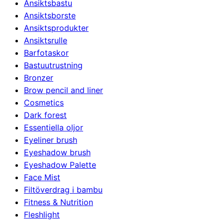
Ansiktsbastu
850,00 kr.
750,00 kr.
Ansiktsborste
Ansiktsprodukter
Ansiktsrulle
Barfotaskor
Bastuutrustning
Bronzer
Brow pencil and liner
Cosmetics
Dark forest
Essentiella oljor
Eyeliner brush
Eyeshadow brush
Eyeshadow Palette
Face Mist
Filtöverdrag i bambu
Fitness & Nutrition
Fleshlight