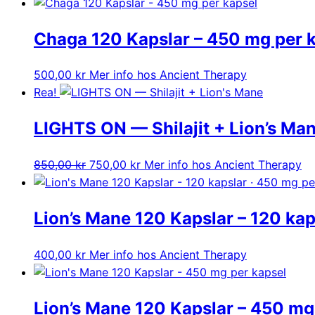
Chaga 120 Kapslar – 450 mg per 
500,00
kr
Mer info hos Ancient Therapy
Rea!
LIGHTS ON — Shilajit + Lion’s Ma
Det
Det
850,00
kr
750,00
kr
Mer info hos Ancient Therapy
ursprungliga
nuvarande
priset
priset
Lion’s Mane 120 Kapslar – 120 kap
var:
är:
850,00 kr.
750,00 kr.
400,00
kr
Mer info hos Ancient Therapy
Lion’s Mane 120 Kapslar – 450 mg