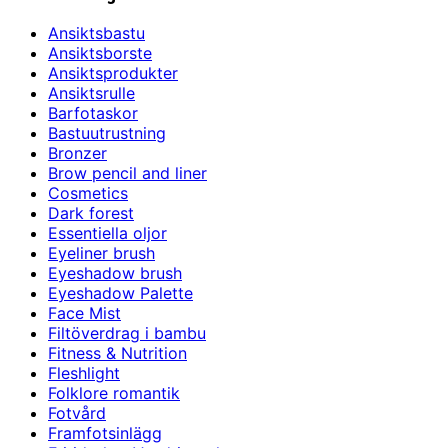
Ansiktsbastu
Ansiktsborste
Ansiktsprodukter
Ansiktsrulle
Barfotaskor
Bastuutrustning
Bronzer
Brow pencil and liner
Cosmetics
Dark forest
Essentiella oljor
Eyeliner brush
Eyeshadow brush
Eyeshadow Palette
Face Mist
Filtöverdrag i bambu
Fitness & Nutrition
Fleshlight
Folklore romantik
Fotvård
Framfotsinlägg