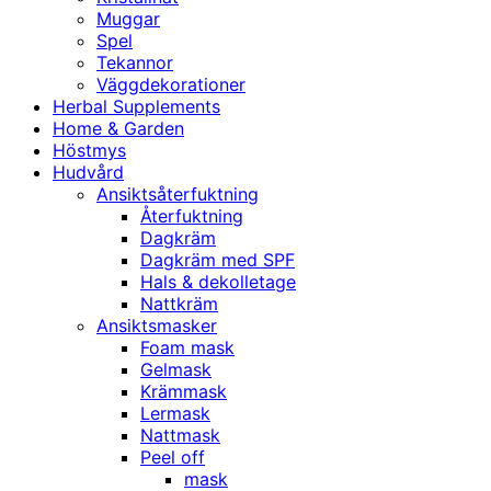
Muggar
Spel
Tekannor
Väggdekorationer
Herbal Supplements
Home & Garden
Höstmys
Hudvård
Ansiktsåterfuktning
Återfuktning
Dagkräm
Dagkräm med SPF
Hals & dekolletage
Nattkräm
Ansiktsmasker
Foam mask
Gelmask
Krämmask
Lermask
Nattmask
Peel off
mask