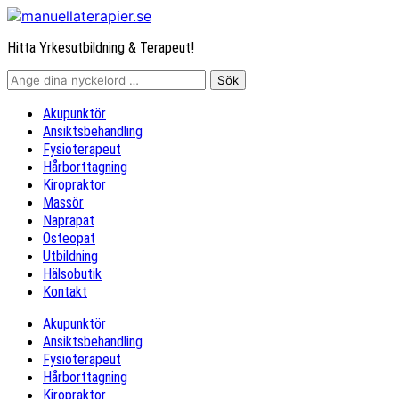
Hitta Yrkesutbildning & Terapeut!
Akupunktör
Ansiktsbehandling
Fysioterapeut
Hårborttagning
Kiropraktor
Massör
Naprapat
Osteopat
Utbildning
Hälsobutik
Kontakt
Akupunktör
Ansiktsbehandling
Fysioterapeut
Hårborttagning
Kiropraktor