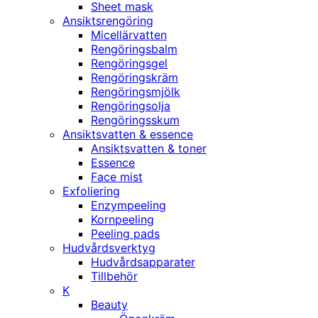
Sheet mask
Ansiktsrengöring
Micellärvatten
Rengöringsbalm
Rengöringsgel
Rengöringskräm
Rengöringsmjölk
Rengöringsolja
Rengöringsskum
Ansiktsvatten & essence
Ansiktsvatten & toner
Essence
Face mist
Exfoliering
Enzympeeling
Kornpeeling
Peeling pads
Hudvårdsverktyg
Hudvårdsapparater
Tillbehör
K
Beauty