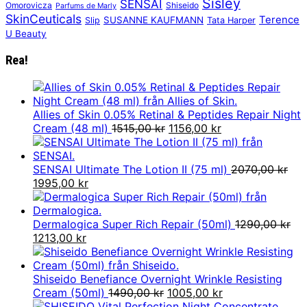
Sisley
SENSAI
Omorovicza
Shiseido
Parfums de Marly
SkinCeuticals
Terence
SUSANNE KAUFMANN
Slip
Tata Harper
U Beauty
Rea!
Allies of Skin 0.05% Retinal & Peptides Repair Night
Det
Det
Cream (48 ml)
1515,00
kr
1156,00
kr
ursprungliga
nuvarande
priset
priset
var:
är:
SENSAI Ultimate The Lotion II (75 ml)
2070,00
kr
Det
Det
1515,00 kr.
1156,00 kr.
1995,00
kr
ursprungliga
nuvarande
priset
priset
var:
är:
Dermalogica Super Rich Repair (50ml)
1290,00
kr
2070,00 kr.
Det
Det
1995,00 kr.
1213,00
kr
ursprungliga
nuvarande
priset
priset
var:
är:
Shiseido Benefiance Overnight Wrinkle Resisting
1290,00 kr.
1213,00 kr.
Det
Det
Cream (50ml)
1490,00
kr
1005,00
kr
ursprungliga
nuvarande