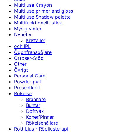
Multi use Crayon
Multi use primer and gloss
Multi use Shadow palette
Multifunktionellt stick
Mysig vinter
Nyheter
Kristaller
och IPL
Ögonfransböjare
Ortoser-Stöd
Other
Övrigt
Personal Care
Powder puff
Presentkort
Rökelse
Brännare
Buntar
Doftvax
Koner/Pinnar
Rökelsehållare
Rött Ljus - Rödljusterapi