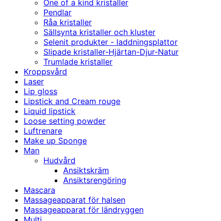
One of a kind kristaller
Pendlar
Råa kristaller
Sällsynta kristaller och kluster
Selenit produkter - laddningsplattor
Slipade kristaller-Hjärtan-Djur-Natur
Trumlade kristaller
Kroppsvård
Laser
Lip gloss
Lipstick and Cream rouge
Liquid lipstick
Loose setting powder
Luftrenare
Make up Sponge
Man
Hudvård
Ansiktskräm
Ansiktsrengöring
Mascara
Massageapparat för halsen
Massageapparat för ländryggen
Multi