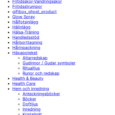
Fritidsskor-Vandringsskor
Fritidsstrumpor
giftbox_ghost_product
Glow Spray
Hålfotsinlägg
Hälinlägg
Hälsa-Träning
Handledsstöd
Hårborttagning
Hårinpackning
Häxapoteket
Altarredskap
Gudinnor / Gudar symboler
Ritualljus
Runor och redskap
Health & Beauty
Health Care
Hem och inredning
Anteckningsböcker
Böcker
Doftljus
Inredning
Kristallnät