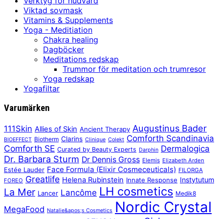
Verktyg för hudvård
Viktad sovmask
Vitamins & Supplements
Yoga - Meditiation
Chakra healing
Dagböcker
Meditations redskap
Trummor för meditation och trumresor
Yoga redskap
Yogafiltar
Varumärken
Augustinus Bader
111Skin
Allies of Skin
Ancient Therapy
Comforth Scandinavia
Clarins
Biotherm
BIOEFFECT
Clinique
Colekt
Comforth SE
Dermalogica
Curated by Beauty Experts
Darphin
Dr. Barbara Sturm
Dr Dennis Gross
Elemis
Elizabeth Arden
Face Formula (Elixir Cosmeceuticals)
Estée Lauder
FILORGA
Greatlife
Helena Rubinstein
Instytutum
Innate Response
FOREO
LH cosmetics
La Mer
Lancôme
Lancer
Medik8
Nordic Crystal
MegaFood
Natalie&apos;s Cosmetics