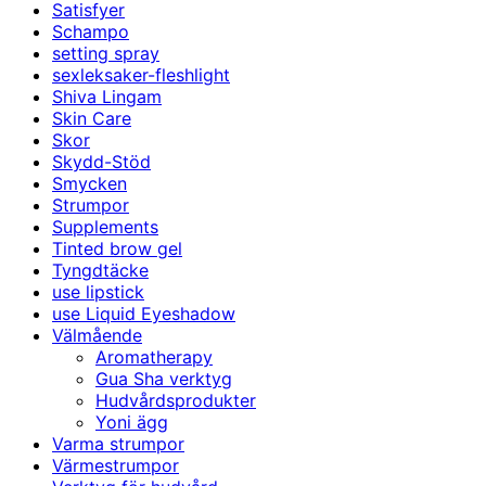
Satisfyer
Schampo
setting spray
sexleksaker-fleshlight
Shiva Lingam
Skin Care
Skor
Skydd-Stöd
Smycken
Strumpor
Supplements
Tinted brow gel
Tyngdtäcke
use lipstick
use Liquid Eyeshadow
Välmående
Aromatherapy
Gua Sha verktyg
Hudvårdsprodukter
Yoni ägg
Varma strumpor
Värmestrumpor