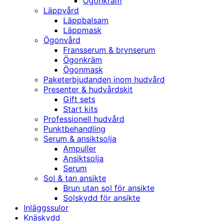
Ögonkräm
Läppvård
Läppbalsam
Läppmask
Ögonvård
Fransserum & brynserum
Ögonkräm
Ögonmask
Paketerbjudanden inom hudvård
Presenter & hudvårdskit
Gift sets
Start kits
Professionell hudvård
Punktbehandling
Serum & ansiktsolja
Ampuller
Ansiktsolja
Serum
Sol & tan ansikte
Brun utan sol för ansikte
Solskydd för ansikte
Inläggssulor
Knäskydd