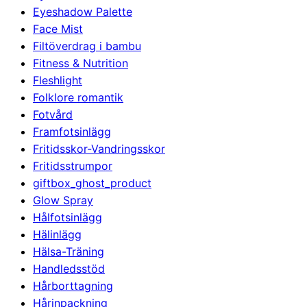
Eyeshadow Palette
Face Mist
Filtöverdrag i bambu
Fitness & Nutrition
Fleshlight
Folklore romantik
Fotvård
Framfotsinlägg
Fritidsskor-Vandringsskor
Fritidsstrumpor
giftbox_ghost_product
Glow Spray
Hålfotsinlägg
Hälinlägg
Hälsa-Träning
Handledsstöd
Hårborttagning
Hårinpackning