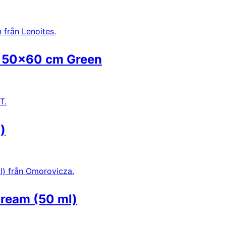
se 50×60 cm Green
)
ream (50 ml)