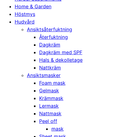
Home & Garden
Höstmys
Hudvård
Ansiktsåterfuktning
Återfuktning
Dagkräm
Dagkräm med SPF
Hals & dekolletage
Nattkräm
Ansiktsmasker
Foam mask
Gelmask
Krämmask
Lermask
Nattmask
Peel off
mask
Sheet mask