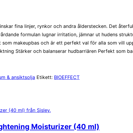
nskar fina linjer, rynkor och andra ålderstecken. Det återf
n vårdande formulan lugnar irritation, jämnar ut hudens stru
som makeupbas och är ett perfekt val för alla som vill up
fuktning Stärker och balanserar hudbarriären Perfekt som b
um & ansiktsolja
Etikett:
BIOEFFECT
ghtening Moisturizer (40 ml)