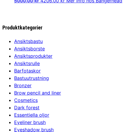
Det
Det
5000,00
kr
4206,00
kr
Mer info hos Bangerhead
ursprungliga
nuvarande
priset
priset
var:
är:
Produktkategorier
5000,00 kr.
4206,00 kr.
Ansiktsbastu
Ansiktsborste
Ansiktsprodukter
Ansiktsrulle
Barfotaskor
Bastuutrustning
Bronzer
Brow pencil and liner
Cosmetics
Dark forest
Essentiella oljor
Eyeliner brush
Eyeshadow brush