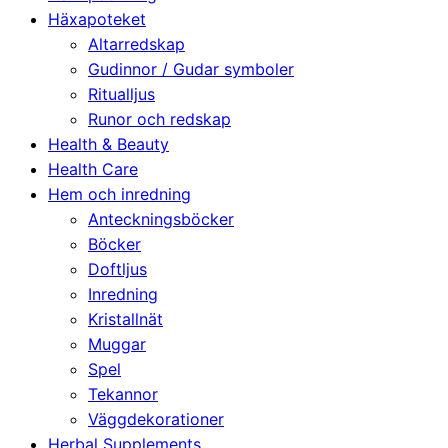
Häxapoteket
Altarredskap
Gudinnor / Gudar symboler
Ritualljus
Runor och redskap
Health & Beauty
Health Care
Hem och inredning
Anteckningsböcker
Böcker
Doftljus
Inredning
Kristallnät
Muggar
Spel
Tekannor
Väggdekorationer
Herbal Supplements