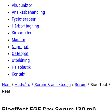
Akupunktör
Ansiktsbehandling
Fysioterapeut
Hårborttagning
Kiropraktor
Massör
Naprapat
Osteopat
Utbildning
Hälsobutik
Kontakt
Hem
/
Hudvård
/
Serum & ansiktsolja
/
Serum
/ Bioeffect
Rea!
Bioeffect EGF Day Serum (30 ml)