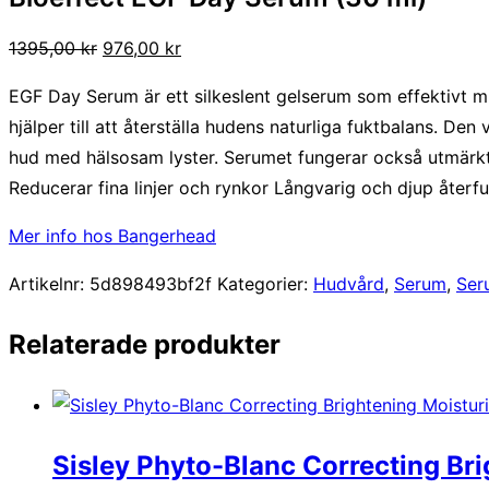
Det
Det
1395,00
kr
976,00
kr
ursprungliga
nuvarande
EGF Day Serum är ett silkeslent gelserum som effektivt mi
priset
priset
hjälper till att återställa hudens naturliga fuktbalans. De
var:
är:
hud med hälsosam lyster. Serumet fungerar också utmärkt 
1395,00 kr.
976,00 kr.
Reducerar fina linjer och rynkor Långvarig och djup åter
Mer info hos Bangerhead
Artikelnr:
5d898493bf2f
Kategorier:
Hudvård
,
Serum
,
Ser
Relaterade produkter
Sisley Phyto-Blanc Correcting Bri