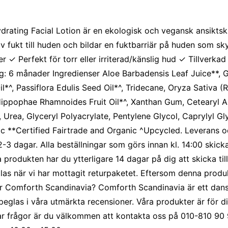
ydrating Facial Lotion är en ekologisk och vegansk ansikt
siv fukt till huden och bildar en fuktbarriär på huden som 
jer
✓ Perfekt för torr eller irriterad/känslig hud
✓ Tillverkad
ng: 6 månader Ingredienser Aloe Barbadensis Leaf Juice**, 
l*^, Passiflora Edulis Seed Oil*^, Tridecane, Oryza Sativa (
, Hippophae Rhamnoides Fruit Oil*^, Xanthan Gum, Cetearyl
, Urea, Glyceryl Polyacrylate, Pentylene Glycol, Caprylyl 
c **Certified Fairtrade and Organic ^Upcycled. Leverans och
-3 dagar. Alla beställningar som görs innan kl. 14:00 ski
 produkten har du ytterligare 14 dagar på dig att skicka til
as när vi har mottagit returpaketet. Eftersom denna produ
ör Comforth Scandinavia? Comforth Scandinavia är ett dansk
vspeglas i våra utmärkta recensioner. Våra produkter är för
 har frågor är du välkommen att kontakta oss på 010-810 90