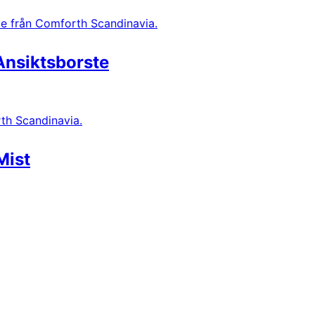
Ansiktsborste
Mist