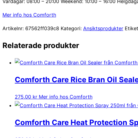
Vardagar: 08:00 – 20:00 Weekend: 10:00 – 16:00 Helgdaga
Mer info hos Comforth
Artikelnr:
67562ff039c8
Kategori:
Ansiktsprodukter
Etike
Relaterade produkter
Comforth Care Rice Bran Oil Seal
275,00
kr
Mer info hos Comforth
Comforth Care Heat Protection S