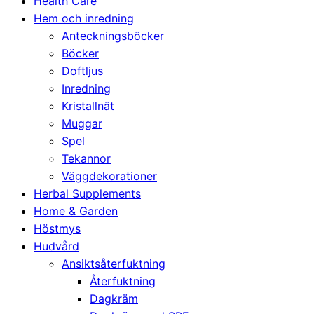
Health Care
Hem och inredning
Anteckningsböcker
Böcker
Doftljus
Inredning
Kristallnät
Muggar
Spel
Tekannor
Väggdekorationer
Herbal Supplements
Home & Garden
Höstmys
Hudvård
Ansiktsåterfuktning
Återfuktning
Dagkräm