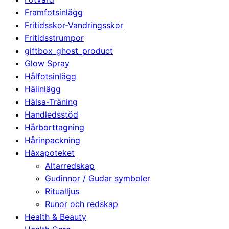
Framfotsinlägg
Fritidsskor-Vandringsskor
Fritidsstrumpor
giftbox_ghost_product
Glow Spray
Hålfotsinlägg
Hälinlägg
Hälsa-Träning
Handledsstöd
Hårborttagning
Hårinpackning
Häxapoteket
Altarredskap
Gudinnor / Gudar symboler
Ritualljus
Runor och redskap
Health & Beauty