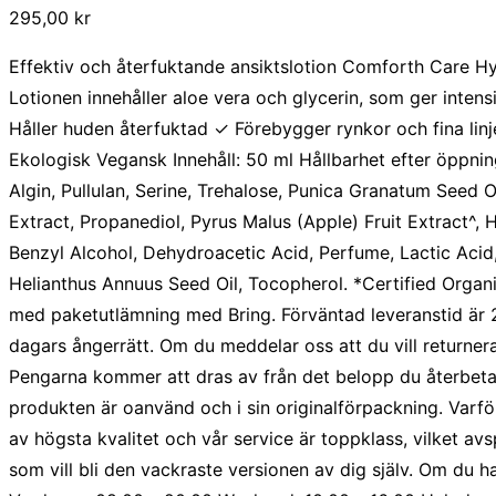
295,00
kr
Effektiv och återfuktande ansiktslotion Comforth Care H
Lotionen innehåller aloe vera och glycerin, som ger inten
Håller huden återfuktad
✓ Förebygger rynkor och fina lin
Ekologisk Vegansk Innehåll: 50 ml Hållbarhet efter öppni
Algin, Pullulan, Serine, Trehalose, Punica Granatum Seed Oi
Extract, Propanediol, Pyrus Malus (Apple) Fruit Extract^
Benzyl Alcohol, Dehydroacetic Acid, Perfume, Lactic Acid
Helianthus Annuus Seed Oil, Tocopherol. *Certified Organi
med paketutlämning med Bring. Förväntad leveranstid är 2
dagars ångerrätt. Om du meddelar oss att du vill returnera
Pengarna kommer att dras av från det belopp du återbetal
produkten är oanvänd och i sin originalförpackning. Varf
av högsta kvalitet och vår service är toppklass, vilket a
som vill bli den vackraste versionen av dig själv. Om du