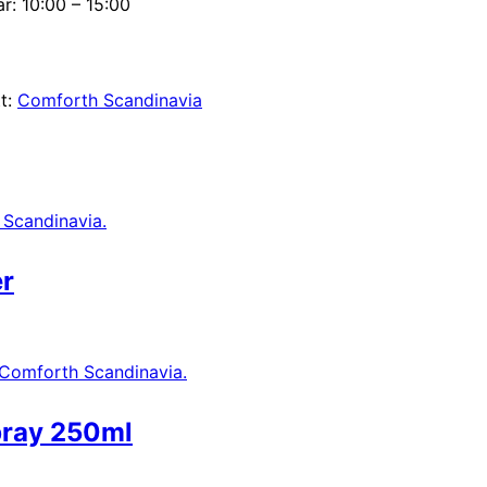
r: 10:00 – 15:00
tt:
Comforth Scandinavia
er
pray 250ml