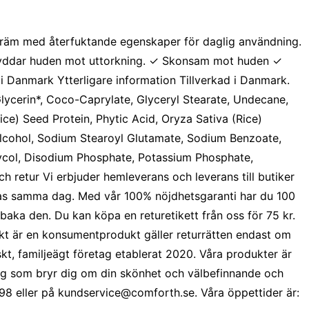
skräm med återfuktande egenskaper för daglig användning.
skyddar huden mot uttorkning.
✓ Skonsam mot huden
✓
 i Danmark Ytterligare information Tillverkad i Danmark.
Glycerin*, Coco-Caprylate, Glyceryl Stearate, Undecane,
Rice) Seed Protein, Phytic Acid, Oryza Sativa (Rice)
 Alcohol, Sodium Stearoyl Glutamate, Sodium Benzoate,
Glycol, Disodium Phosphate, Potassium Phosphate,
 retur Vi erbjuder hemleverans och leverans till butiker
ckas samma dag. Med vår
100% nöjdhetsgaranti har du 100
lbaka den. Du kan köpa en returetikett från oss för 75 kr.
kt är en konsumentprodukt gäller returrätten endast om
t, familjeägt företag etablerat 2020. Våra produkter är
 dig som bryr dig om din skönhet och välbefinnande och
 98 eller på kundservice@comforth.se. Våra öppettider är: