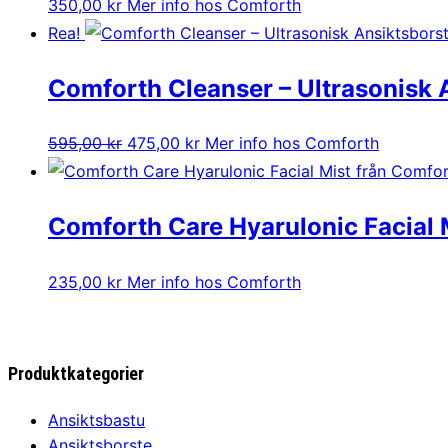
350,00
kr
Mer info hos Comforth
Rea!
Comforth Cleanser – Ultrasonisk 
Det
Det
595,00
kr
475,00
kr
Mer info hos Comforth
ursprungliga
nuvarande
priset
priset
Comforth Care Hyarulonic Facial 
var:
är:
595,00 kr.
475,00 kr.
235,00
kr
Mer info hos Comforth
Produktkategorier
Ansiktsbastu
Ansiktsborste