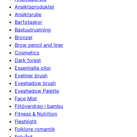
Ansiktsprodukter
Ansiktsrulle
Barfotaskor
Bastuutrustning
Bronzer
Brow pencil and liner
Cosmetics
Dark forest
Essentiella oljor
Eyeliner brush
Eyeshadow brush
Eyeshadow Palette
Face Mist
Filtöverdrag i bambu
Fitness & Nutrition
Fleshlight
Folklore romantik
Fotvård