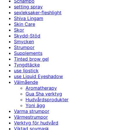
Schampo
setting spray
sexleksaker-fleshlight
Shiva Lingam
Skin Care
Skor
Skydd-Stöd
Smycken
Strumpor
Supplements
Tinted brow gel
Tyngdtäcke
use lipstick
use Liquid Eyeshadow
Välmående
Aromatherapy
Gua Sha verktyg
Hudvårdsprodukter
Yoni ägg
Varma strumpor
Värmestrumpor
Verktyg för hudvård
Viktad sovmask