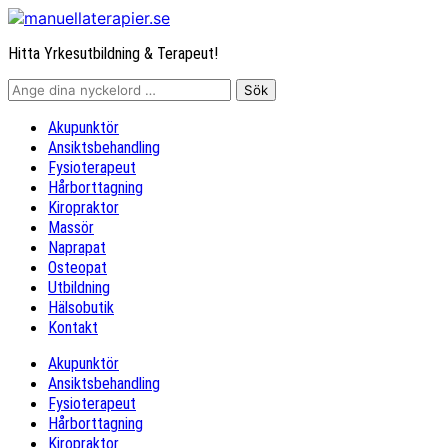
Hitta Yrkesutbildning & Terapeut!
Akupunktör
Ansiktsbehandling
Fysioterapeut
Hårborttagning
Kiropraktor
Massör
Naprapat
Osteopat
Utbildning
Hälsobutik
Kontakt
Akupunktör
Ansiktsbehandling
Fysioterapeut
Hårborttagning
Kiropraktor