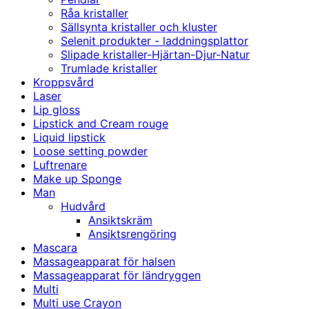
Råa kristaller
Sällsynta kristaller och kluster
Selenit produkter - laddningsplattor
Slipade kristaller-Hjärtan-Djur-Natur
Trumlade kristaller
Kroppsvård
Laser
Lip gloss
Lipstick and Cream rouge
Liquid lipstick
Loose setting powder
Luftrenare
Make up Sponge
Man
Hudvård
Ansiktskräm
Ansiktsrengöring
Mascara
Massageapparat för halsen
Massageapparat för ländryggen
Multi
Multi use Crayon