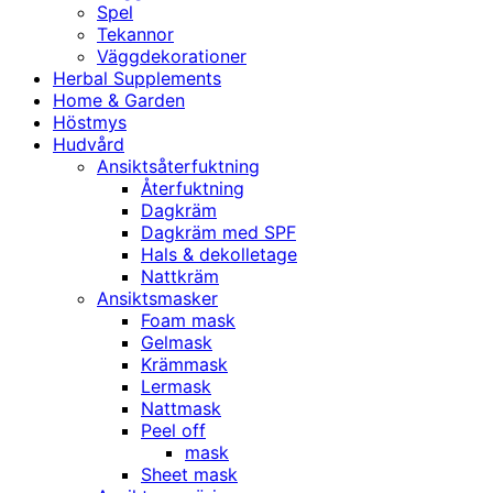
Spel
Tekannor
Väggdekorationer
Herbal Supplements
Home & Garden
Höstmys
Hudvård
Ansiktsåterfuktning
Återfuktning
Dagkräm
Dagkräm med SPF
Hals & dekolletage
Nattkräm
Ansiktsmasker
Foam mask
Gelmask
Krämmask
Lermask
Nattmask
Peel off
mask
Sheet mask