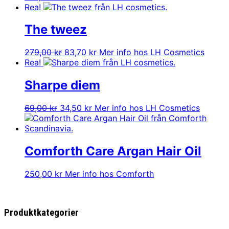
Rea!
The tweez
Det
Det
279,00
kr
83,70
kr
Mer info hos LH Cosmetics
ursprungliga
nuvarande
Rea!
priset
priset
var:
är:
Sharpe diem
279,00 kr.
83,70 kr.
Det
Det
69,00
kr
34,50
kr
Mer info hos LH Cosmetics
ursprungliga
nuvarande
priset
priset
var:
är:
69,00 kr.
34,50 kr.
Comforth Care Argan Hair Oil
250,00
kr
Mer info hos Comforth
Produktkategorier