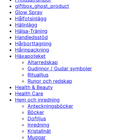
giftbox_ghost_product
Glow Spray
Hålfotsinlägg
Hälinlägg
Hälsa-Träning
Handledsstöd
Hårborttagning
Hårinpackning
Häxapoteket
Altarredskap
Gudinnor / Gudar symboler
Ritualljus
Runor och redskap
Health & Beauty
Health Care
Hem och inredning
Anteckningsböcker
Böcker
Doftljus
Inredning
Kristallnät
Muggar