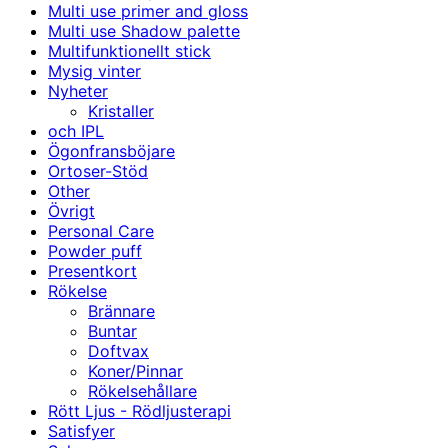
Multi use primer and gloss
Multi use Shadow palette
Multifunktionellt stick
Mysig vinter
Nyheter
Kristaller
och IPL
Ögonfransböjare
Ortoser-Stöd
Other
Övrigt
Personal Care
Powder puff
Presentkort
Rökelse
Brännare
Buntar
Doftvax
Koner/Pinnar
Rökelsehållare
Rött Ljus - Rödljusterapi
Satisfyer