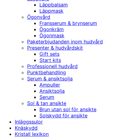
Läppbalsam
Läppmask
Ögonvård
Fransserum & brynserum
Ögonkräm
Ögonmask
Paketerbjudanden inom hudvård
Presenter & hudvårdskit
Gift sets
Start kits
Professionell hudvård
Punktbehandling
Serum & ansiktsolja
Ampuller
Ansiktsolja
Serum
Sol & tan ansikte
Brun utan sol för ansikte
Solskydd för ansikte
Inläggssulor
Knäskydd
Kristall lexikon