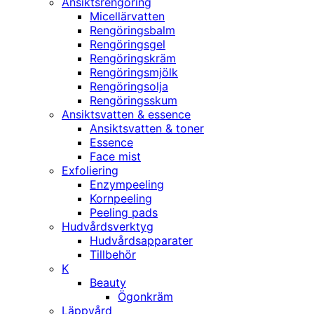
Ansiktsrengöring
Micellärvatten
Rengöringsbalm
Rengöringsgel
Rengöringskräm
Rengöringsmjölk
Rengöringsolja
Rengöringsskum
Ansiktsvatten & essence
Ansiktsvatten & toner
Essence
Face mist
Exfoliering
Enzympeeling
Kornpeeling
Peeling pads
Hudvårdsverktyg
Hudvårdsapparater
Tillbehör
K
Beauty
Ögonkräm
Läppvård