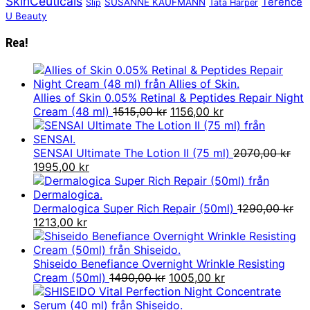
SkinCeuticals
Terence
SUSANNE KAUFMANN
Slip
Tata Harper
U Beauty
Rea!
Allies of Skin 0.05% Retinal & Peptides Repair Night
Det
Det
Cream (48 ml)
1515,00
kr
1156,00
kr
ursprungliga
nuvarande
priset
priset
var:
är:
SENSAI Ultimate The Lotion II (75 ml)
2070,00
kr
Det
Det
1515,00 kr.
1156,00 kr.
1995,00
kr
ursprungliga
nuvarande
priset
priset
var:
är:
Dermalogica Super Rich Repair (50ml)
1290,00
kr
2070,00 kr.
Det
Det
1995,00 kr.
1213,00
kr
ursprungliga
nuvarande
priset
priset
var:
är:
Shiseido Benefiance Overnight Wrinkle Resisting
1290,00 kr.
1213,00 kr.
Det
Det
Cream (50ml)
1490,00
kr
1005,00
kr
ursprungliga
nuvarande
priset
priset