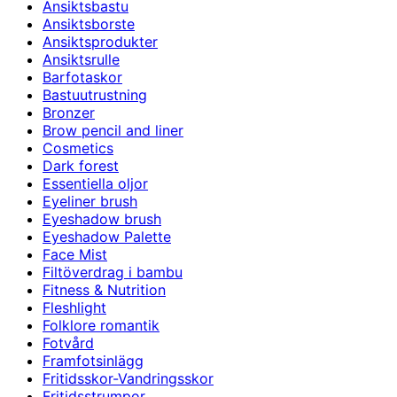
Ansiktsbastu
Ansiktsborste
Ansiktsprodukter
Ansiktsrulle
Barfotaskor
Bastuutrustning
Bronzer
Brow pencil and liner
Cosmetics
Dark forest
Essentiella oljor
Eyeliner brush
Eyeshadow brush
Eyeshadow Palette
Face Mist
Filtöverdrag i bambu
Fitness & Nutrition
Fleshlight
Folklore romantik
Fotvård
Framfotsinlägg
Fritidsskor-Vandringsskor
Fritidsstrumpor