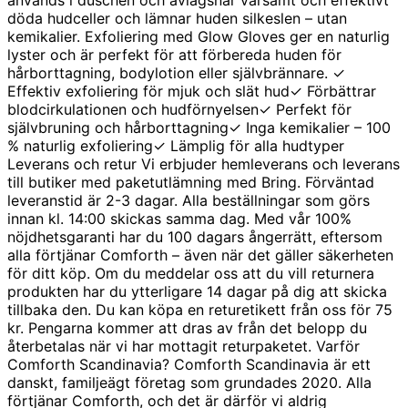
döda hudceller och lämnar huden silkeslen – utan
kemikalier. Exfoliering med Glow Gloves ger en naturlig
lyster och är perfekt för att förbereda huden för
hårborttagning, bodylotion eller självbrännare.
✓
Effektiv exfoliering för mjuk och slät hud
✓ Förbättrar
blodcirkulationen och hudförnyelsen
✓ Perfekt för
självbruning och hårborttagning
✓ Inga kemikalier – 100
% naturlig exfoliering
✓ Lämplig för alla hudtyper
Leverans och retur Vi erbjuder hemleverans och leverans
till butiker med paketutlämning med Bring. Förväntad
leveranstid är 2-3 dagar. Alla beställningar som görs
innan kl. 14:00 skickas samma dag. Med vår
100%
nöjdhetsgaranti har du 100 dagars ångerrätt, eftersom
alla förtjänar Comforth – även när det gäller säkerheten
för ditt köp. Om du meddelar oss att du vill returnera
produkten har du ytterligare 14 dagar på dig att skicka
tillbaka den. Du kan köpa en returetikett från oss för 75
kr. Pengarna kommer att dras av från det belopp du
återbetalas när vi har mottagit returpaketet. Varför
Comforth Scandinavia? Comforth Scandinavia är ett
danskt, familjeägt företag som grundades 2020. Alla
förtjänar Comforth, och det är därför vi aldrig