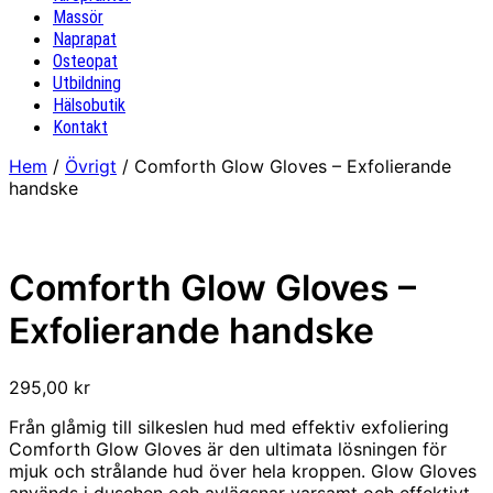
Massör
Naprapat
Osteopat
Utbildning
Hälsobutik
Kontakt
Hem
/
Övrigt
/ Comforth Glow Gloves – Exfolierande
handske
Comforth Glow Gloves –
Exfolierande handske
295,00
kr
Från glåmig till silkeslen hud med effektiv exfoliering
Comforth Glow Gloves är den ultimata lösningen för
mjuk och strålande hud över hela kroppen. Glow Gloves
används i duschen och avlägsnar varsamt och effektivt