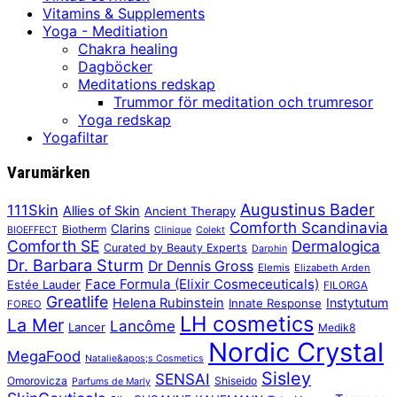
Vitamins & Supplements
Yoga - Meditiation
Chakra healing
Dagböcker
Meditations redskap
Trummor för meditation och trumresor
Yoga redskap
Yogafiltar
Varumärken
Augustinus Bader
111Skin
Allies of Skin
Ancient Therapy
Comforth Scandinavia
Clarins
Biotherm
BIOEFFECT
Clinique
Colekt
Comforth SE
Dermalogica
Curated by Beauty Experts
Darphin
Dr. Barbara Sturm
Dr Dennis Gross
Elemis
Elizabeth Arden
Face Formula (Elixir Cosmeceuticals)
Estée Lauder
FILORGA
Greatlife
Helena Rubinstein
Instytutum
Innate Response
FOREO
LH cosmetics
La Mer
Lancôme
Lancer
Medik8
Nordic Crystal
MegaFood
Natalie&apos;s Cosmetics
Sisley
SENSAI
Omorovicza
Shiseido
Parfums de Marly