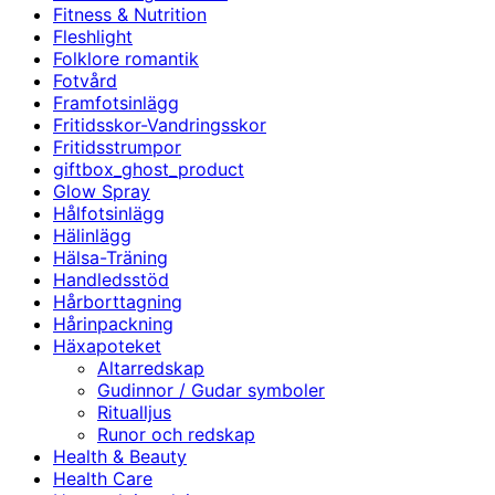
Fitness & Nutrition
Fleshlight
Folklore romantik
Fotvård
Framfotsinlägg
Fritidsskor-Vandringsskor
Fritidsstrumpor
giftbox_ghost_product
Glow Spray
Hålfotsinlägg
Hälinlägg
Hälsa-Träning
Handledsstöd
Hårborttagning
Hårinpackning
Häxapoteket
Altarredskap
Gudinnor / Gudar symboler
Ritualljus
Runor och redskap
Health & Beauty
Health Care