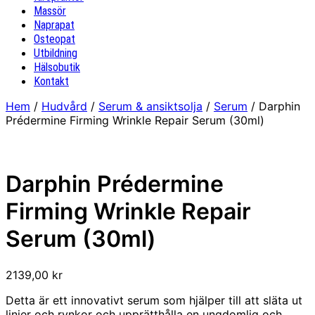
Massör
Naprapat
Osteopat
Utbildning
Hälsobutik
Kontakt
Hem
/
Hudvård
/
Serum & ansiktsolja
/
Serum
/ Darphin
Prédermine Firming Wrinkle Repair Serum (30ml)
Darphin Prédermine
Firming Wrinkle Repair
Serum (30ml)
2139,00
kr
Detta är ett innovativt serum som hjälper till att släta ut
linjer och rynkor och upprätthålla en ungdomlig och