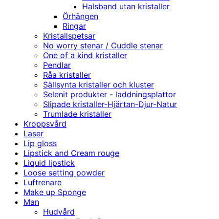
Halsband utan kristaller
Örhängen
Ringar
Kristallspetsar
No worry stenar / Cuddle stenar
One of a kind kristaller
Pendlar
Råa kristaller
Sällsynta kristaller och kluster
Selenit produkter - laddningsplattor
Slipade kristaller-Hjärtan-Djur-Natur
Trumlade kristaller
Kroppsvård
Laser
Lip gloss
Lipstick and Cream rouge
Liquid lipstick
Loose setting powder
Luftrenare
Make up Sponge
Man
Hudvård