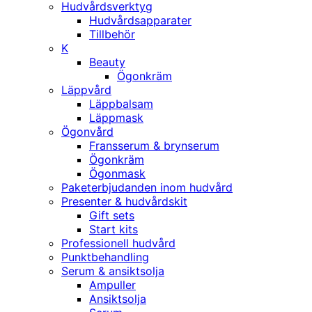
Hudvårdsverktyg
Hudvårdsapparater
Tillbehör
K
Beauty
Ögonkräm
Läppvård
Läppbalsam
Läppmask
Ögonvård
Fransserum & brynserum
Ögonkräm
Ögonmask
Paketerbjudanden inom hudvård
Presenter & hudvårdskit
Gift sets
Start kits
Professionell hudvård
Punktbehandling
Serum & ansiktsolja
Ampuller
Ansiktsolja