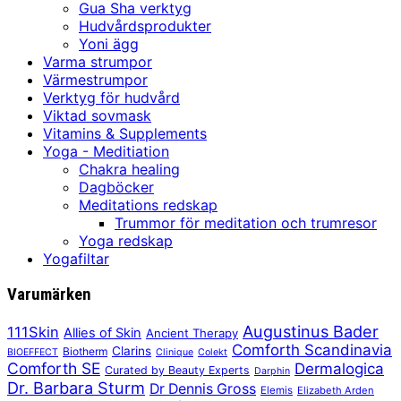
Gua Sha verktyg
Hudvårdsprodukter
Yoni ägg
Varma strumpor
Värmestrumpor
Verktyg för hudvård
Viktad sovmask
Vitamins & Supplements
Yoga - Meditiation
Chakra healing
Dagböcker
Meditations redskap
Trummor för meditation och trumresor
Yoga redskap
Yogafiltar
Varumärken
Augustinus Bader
111Skin
Allies of Skin
Ancient Therapy
Comforth Scandinavia
Clarins
Biotherm
BIOEFFECT
Clinique
Colekt
Comforth SE
Dermalogica
Curated by Beauty Experts
Darphin
Dr. Barbara Sturm
Dr Dennis Gross
Elemis
Elizabeth Arden