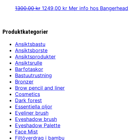
Det
Det
1300,00
kr
1249,00
kr
Mer info hos Bangerhead
ursprungliga
nuvarande
priset
priset
var:
är:
Produktkategorier
1300,00 kr.
1249,00 kr.
Ansiktsbastu
Ansiktsborste
Ansiktsprodukter
Ansiktsrulle
Barfotaskor
Bastuutrustning
Bronzer
Brow pencil and liner
Cosmetics
Dark forest
Essentiella oljor
Eyeliner brush
Eyeshadow brush
Eyeshadow Palette
Face Mist
Filtöverdrag i bambu