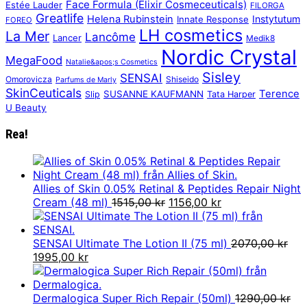
Face Formula (Elixir Cosmeceuticals)
Estée Lauder
FILORGA
Greatlife
Helena Rubinstein
Instytutum
Innate Response
FOREO
LH cosmetics
La Mer
Lancôme
Lancer
Medik8
Nordic Crystal
MegaFood
Natalie&apos;s Cosmetics
Sisley
SENSAI
Omorovicza
Shiseido
Parfums de Marly
SkinCeuticals
Terence
SUSANNE KAUFMANN
Slip
Tata Harper
U Beauty
Rea!
Allies of Skin 0.05% Retinal & Peptides Repair Night
Det
Det
Cream (48 ml)
1515,00
kr
1156,00
kr
ursprungliga
nuvarande
priset
priset
var:
är:
SENSAI Ultimate The Lotion II (75 ml)
2070,00
kr
Det
Det
1515,00 kr.
1156,00 kr.
1995,00
kr
ursprungliga
nuvarande
priset
priset
var:
är:
Dermalogica Super Rich Repair (50ml)
1290,00
kr