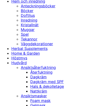
Hem och inredning
Anteckningsböcker
Böcker
Doftljus
Inredning
Kristallnät
Muggar
Spel
Tekannor
Väggdekorationer
Herbal Supplements
Home & Garden
Höstmys
Hudvård
Ansiktsåterfuktning
Återfuktning
Dagkräm
Dagkräm med SPF
Hals & dekolletage
Nattkräm
Ansiktsmasker
Foam mask
Gelmask