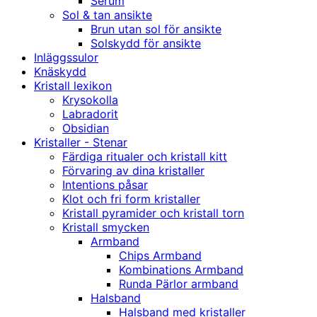
Serum
Sol & tan ansikte
Brun utan sol för ansikte
Solskydd för ansikte
Inläggssulor
Knäskydd
Kristall lexikon
Krysokolla
Labradorit
Obsidian
Kristaller - Stenar
Färdiga ritualer och kristall kitt
Förvaring av dina kristaller
Intentions påsar
Klot och fri form kristaller
Kristall pyramider och kristall torn
Kristall smycken
Armband
Chips Armband
Kombinations Armband
Runda Pärlor armband
Halsband
Halsband med kristaller