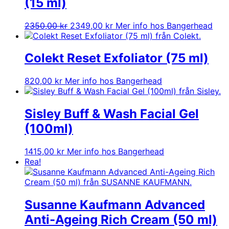
(15 ml)
Det
Det
2350,00
kr
2349,00
kr
Mer info hos Bangerhead
ursprungliga
nuvarande
priset
priset
var:
är:
Colekt Reset Exfoliator (75 ml)
2350,00 kr.
2349,00 kr.
820,00
kr
Mer info hos Bangerhead
Sisley Buff & Wash Facial Gel
(100ml)
1415,00
kr
Mer info hos Bangerhead
Rea!
Susanne Kaufmann Advanced
Anti-Ageing Rich Cream (50 ml)