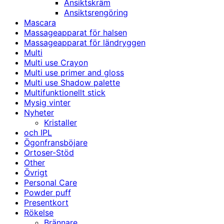
Ansiktskräm
Ansiktsrengöring
Mascara
Massageapparat för halsen
Massageapparat för ländryggen
Multi
Multi use Crayon
Multi use primer and gloss
Multi use Shadow palette
Multifunktionellt stick
Mysig vinter
Nyheter
Kristaller
och IPL
Ögonfransböjare
Ortoser-Stöd
Other
Övrigt
Personal Care
Powder puff
Presentkort
Rökelse
Brännare