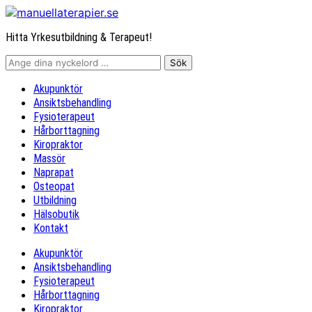
Hitta Yrkesutbildning & Terapeut!
Akupunktör
Ansiktsbehandling
Fysioterapeut
Hårborttagning
Kiropraktor
Massör
Naprapat
Osteopat
Utbildning
Hälsobutik
Kontakt
Akupunktör
Ansiktsbehandling
Fysioterapeut
Hårborttagning
Kiropraktor