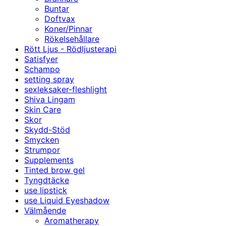
Buntar
Doftvax
Koner/Pinnar
Rökelsehållare
Rött Ljus - Rödljusterapi
Satisfyer
Schampo
setting spray
sexleksaker-fleshlight
Shiva Lingam
Skin Care
Skor
Skydd-Stöd
Smycken
Strumpor
Supplements
Tinted brow gel
Tyngdtäcke
use lipstick
use Liquid Eyeshadow
Välmående
Aromatherapy