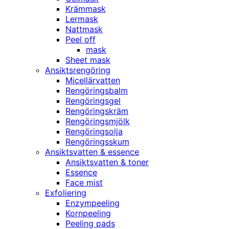
Krämmask
Lermask
Nattmask
Peel off
mask
Sheet mask
Ansiktsrengöring
Micellärvatten
Rengöringsbalm
Rengöringsgel
Rengöringskräm
Rengöringsmjölk
Rengöringsolja
Rengöringsskum
Ansiktsvatten & essence
Ansiktsvatten & toner
Essence
Face mist
Exfoliering
Enzympeeling
Kornpeeling
Peeling pads