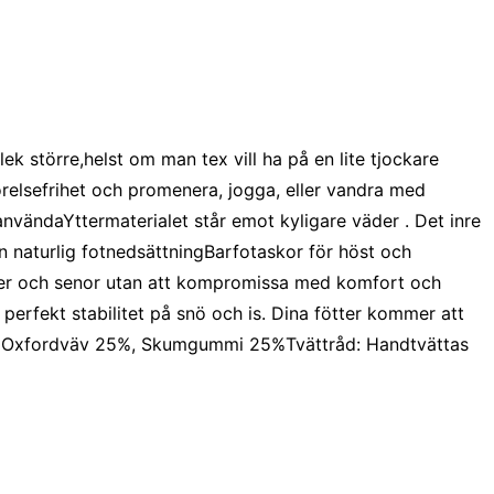
k större,helst om man tex vill ha på en lite tjockare
örelsefrihet och promenera, jogga, eller vandra med
vändaYttermaterialet står emot kyligare väder . Det inre
en naturlig fotnedsättningBarfotaskor för höst och
kler och senor utan att kompromissa med komfort och
perfekt stabilitet på snö och is. Dina fötter kommer att
%, Oxfordväv 25%, Skumgummi 25%Tvättråd: Handtvättas