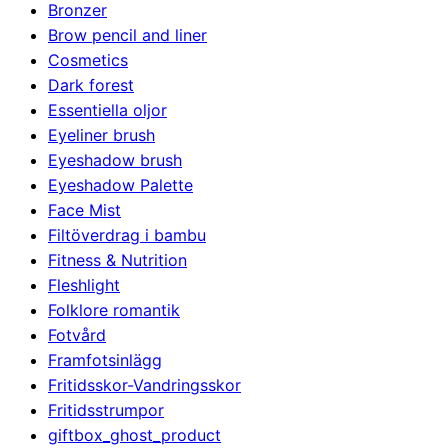
Bronzer
Brow pencil and liner
Cosmetics
Dark forest
Essentiella oljor
Eyeliner brush
Eyeshadow brush
Eyeshadow Palette
Face Mist
Filtöverdrag i bambu
Fitness & Nutrition
Fleshlight
Folklore romantik
Fotvård
Framfotsinlägg
Fritidsskor-Vandringsskor
Fritidsstrumpor
giftbox_ghost_product