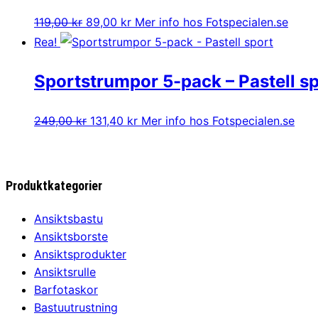
249,00 kr.
131,40 kr.
Det
Det
119,00
kr
89,00
kr
Mer info hos Fotspecialen.se
ursprungliga
nuvarande
Rea!
priset
priset
Sportstrumpor 5-pack – Pastell s
var:
är:
119,00 kr.
89,00 kr.
Det
Det
249,00
kr
131,40
kr
Mer info hos Fotspecialen.se
ursprungliga
nuvarande
priset
priset
var:
är:
Produktkategorier
249,00 kr.
131,40 kr.
Ansiktsbastu
Ansiktsborste
Ansiktsprodukter
Ansiktsrulle
Barfotaskor
Bastuutrustning