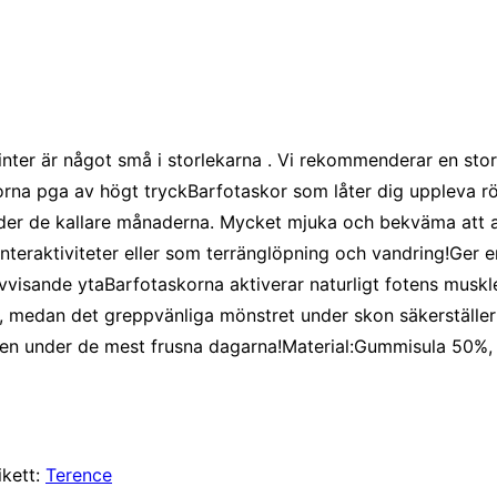
ter är något små i storlekarna . Vi rekommenderar en storle
korna pga av högt tryckBarfotaskor som låter dig uppleva r
nder de kallare månaderna. Mycket mjuka och bekväma att an
interaktiviteter eller som terränglöpning och vandring!Ger 
avvisande ytaBarfotaskorna aktiverar naturligt fotens mus
t, medan det greppvänliga mönstret under skon säkerställer 
ven under de mest frusna dagarna!Material:Gummisula 50
ikett:
Terence