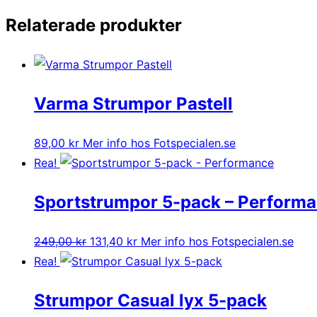
Relaterade produkter
Varma Strumpor Pastell
89,00
kr
Mer info hos Fotspecialen.se
Rea!
Sportstrumpor 5-pack – Perform
Det
Det
249,00
kr
131,40
kr
Mer info hos Fotspecialen.se
ursprungliga
nuvarande
Rea!
priset
priset
Strumpor Casual lyx 5-pack
var:
är: