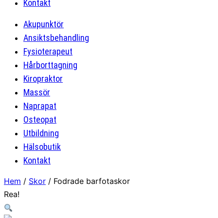
Kontakt
Akupunktör
Ansiktsbehandling
Fysioterapeut
Hårborttagning
Kiropraktor
Massör
Naprapat
Osteopat
Utbildning
Hälsobutik
Kontakt
Hem
/
Skor
/ Fodrade barfotaskor
Rea!