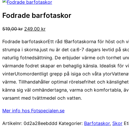
Fodrade barfotaskor
Det
Det
519,00
kr
249,00
kr
ursprungliga
nuvarande
Fodrade barfotaskorEtt råd !Barfotaskorna för höst och vin
priset
priset
strumpa i skorna.just nu är det ca:6-7 dagars levtid på s
var:
är:
naturlig fotnedsättning. De erbjuder värme och torrhet u
519,00 kr.
249,00 kr.
värmande fodret skapar en behaglig känsla. Idealisk för v
vinterUtomordentligt grepp på isiga och våta ytorVatten
värme. Tillhandahåller optimal rörelsefrihet och känslighe
känna sig väl omhändertagna, varma och komfortabla, ä
varsamt med tvättmedel och vatten.
Mer info hos Fotspecialen.se
Artikelnr:
0d2a28eebddd
Kategorier:
Barfotaskor
,
Skor
Et