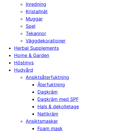
Inredning
Kristallnät
Muggar
Spel
Tekannor
Väggdekorationer
Herbal Supplements
Home & Garden
Höstmys
Hudvård
Ansiktsåterfuktning
Återfuktning
Dagkräm
Dagkräm med SPF
Hals & dekolletage
Nattkräm
Ansiktsmasker
Foam mask