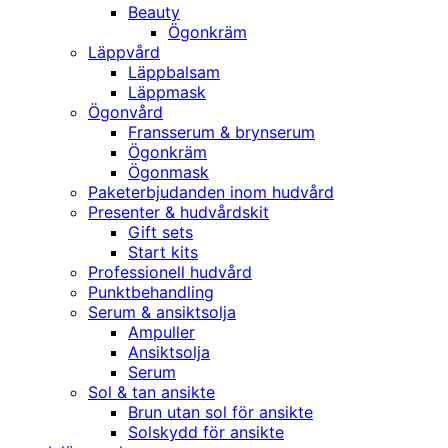
Beauty
Ögonkräm
Läppvård
Läppbalsam
Läppmask
Ögonvård
Fransserum & brynserum
Ögonkräm
Ögonmask
Paketerbjudanden inom hudvård
Presenter & hudvårdskit
Gift sets
Start kits
Professionell hudvård
Punktbehandling
Serum & ansiktsolja
Ampuller
Ansiktsolja
Serum
Sol & tan ansikte
Brun utan sol för ansikte
Solskydd för ansikte