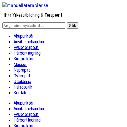
Hitta Yrkesutbildning & Terapeut!
Akupunktör
Ansiktsbehandling
Fysioterapeut
Hårborttagning
Kiropraktor
Massör
Naprapat
Osteopat
Utbildning
Hälsobutik
Kontakt
Akupunktör
Ansiktsbehandling
Fysioterapeut
Hårborttagning
Kiropraktor