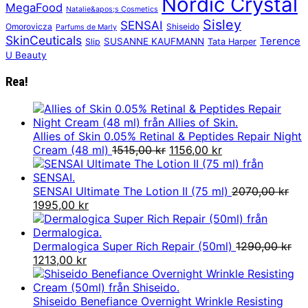
Nordic Crystal
MegaFood
Natalie&apos;s Cosmetics
Sisley
SENSAI
Omorovicza
Shiseido
Parfums de Marly
SkinCeuticals
Terence
SUSANNE KAUFMANN
Slip
Tata Harper
U Beauty
Rea!
Allies of Skin 0.05% Retinal & Peptides Repair Night
Det
Det
Cream (48 ml)
1515,00
kr
1156,00
kr
ursprungliga
nuvarande
priset
priset
var:
är:
SENSAI Ultimate The Lotion II (75 ml)
2070,00
kr
Det
Det
1515,00 kr.
1156,00 kr.
1995,00
kr
ursprungliga
nuvarande
priset
priset
var:
är:
Dermalogica Super Rich Repair (50ml)
1290,00
kr
2070,00 kr.
Det
Det
1995,00 kr.
1213,00
kr
ursprungliga
nuvarande
priset
priset
var:
är:
Shiseido Benefiance Overnight Wrinkle Resisting