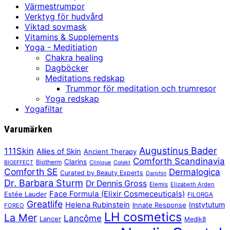
Värmestrumpor
Verktyg för hudvård
Viktad sovmask
Vitamins & Supplements
Yoga - Meditiation
Chakra healing
Dagböcker
Meditations redskap
Trummor för meditation och trumresor
Yoga redskap
Yogafiltar
Varumärken
Augustinus Bader
111Skin
Allies of Skin
Ancient Therapy
Comforth Scandinavia
Clarins
Biotherm
BIOEFFECT
Clinique
Colekt
Comforth SE
Dermalogica
Curated by Beauty Experts
Darphin
Dr. Barbara Sturm
Dr Dennis Gross
Elemis
Elizabeth Arden
Face Formula (Elixir Cosmeceuticals)
Estée Lauder
FILORGA
Greatlife
Helena Rubinstein
Instytutum
Innate Response
FOREO
LH cosmetics
La Mer
Lancôme
Lancer
Medik8