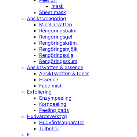
Peel off
mask
Sheet mask
Ansiktsrengöring
Micellärvatten
Rengöringsbalm
Rengöringsgel
Rengöringskräm
Rengöringsmjölk
Rengöringsolja
Rengöringsskum
Ansiktsvatten & essence
Ansiktsvatten & toner
Essence
Face mist
Exfoliering
Enzympeeling
Kornpeeling
Peeling pads
Hudvårdsverktyg
Hudvårdsapparater
Tillbehör
K