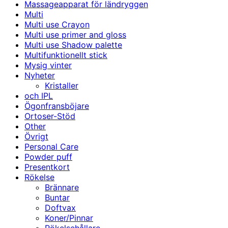
Massageapparat för ländryggen
Multi
Multi use Crayon
Multi use primer and gloss
Multi use Shadow palette
Multifunktionellt stick
Mysig vinter
Nyheter
Kristaller
och IPL
Ögonfransböjare
Ortoser-Stöd
Other
Övrigt
Personal Care
Powder puff
Presentkort
Rökelse
Brännare
Buntar
Doftvax
Koner/Pinnar