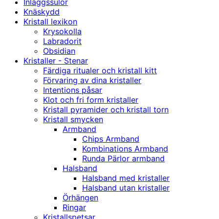
Inläggssulor
Knäskydd
Kristall lexikon
Krysokolla
Labradorit
Obsidian
Kristaller - Stenar
Färdiga ritualer och kristall kitt
Förvaring av dina kristaller
Intentions påsar
Klot och fri form kristaller
Kristall pyramider och kristall torn
Kristall smycken
Armband
Chips Armband
Kombinations Armband
Runda Pärlor armband
Halsband
Halsband med kristaller
Halsband utan kristaller
Örhängen
Ringar
Kristallspetsar