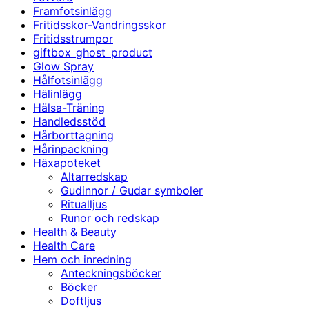
Framfotsinlägg
Fritidsskor-Vandringsskor
Fritidsstrumpor
giftbox_ghost_product
Glow Spray
Hålfotsinlägg
Hälinlägg
Hälsa-Träning
Handledsstöd
Hårborttagning
Hårinpackning
Häxapoteket
Altarredskap
Gudinnor / Gudar symboler
Ritualljus
Runor och redskap
Health & Beauty
Health Care
Hem och inredning
Anteckningsböcker
Böcker
Doftljus