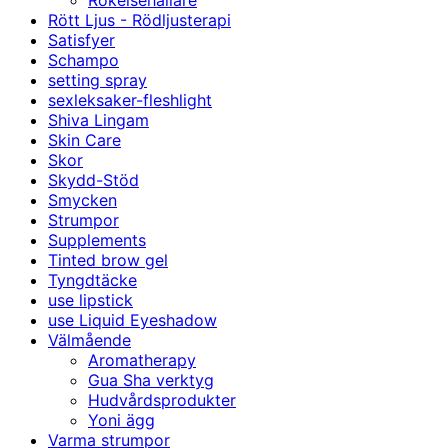
Rökelsehållare
Rött Ljus - Rödljusterapi
Satisfyer
Schampo
setting spray
sexleksaker-fleshlight
Shiva Lingam
Skin Care
Skor
Skydd-Stöd
Smycken
Strumpor
Supplements
Tinted brow gel
Tyngdtäcke
use lipstick
use Liquid Eyeshadow
Välmående
Aromatherapy
Gua Sha verktyg
Hudvårdsprodukter
Yoni ägg
Varma strumpor