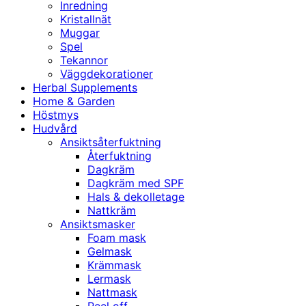
Inredning
Kristallnät
Muggar
Spel
Tekannor
Väggdekorationer
Herbal Supplements
Home & Garden
Höstmys
Hudvård
Ansiktsåterfuktning
Återfuktning
Dagkräm
Dagkräm med SPF
Hals & dekolletage
Nattkräm
Ansiktsmasker
Foam mask
Gelmask
Krämmask
Lermask
Nattmask