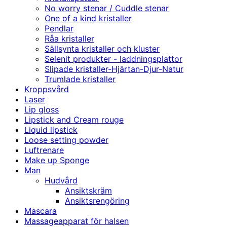
No worry stenar / Cuddle stenar
One of a kind kristaller
Pendlar
Råa kristaller
Sällsynta kristaller och kluster
Selenit produkter - laddningsplattor
Slipade kristaller-Hjärtan-Djur-Natur
Trumlade kristaller
Kroppsvård
Laser
Lip gloss
Lipstick and Cream rouge
Liquid lipstick
Loose setting powder
Luftrenare
Make up Sponge
Man
Hudvård
Ansiktskräm
Ansiktsrengöring
Mascara
Massageapparat för halsen