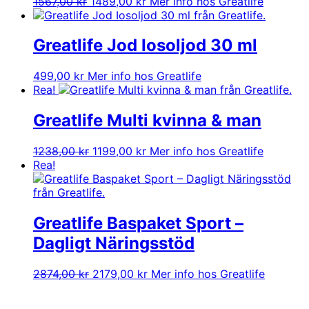
Det
Det
1567,00
kr
1489,00
kr
Mer info hos Greatlife
ursprungliga
nuvarande
priset
priset
var:
är:
Greatlife Jod Iosoljod 30 ml
1567,00 kr.
1489,00 kr.
499,00
kr
Mer info hos Greatlife
Rea!
Greatlife Multi kvinna & man
Det
Det
1238,00
kr
1199,00
kr
Mer info hos Greatlife
ursprungliga
nuvarande
Rea!
priset
priset
var:
är:
1238,00 kr.
1199,00 kr.
Greatlife Baspaket Sport –
Dagligt Näringsstöd
Det
Det
2874,00
kr
2179,00
kr
Mer info hos Greatlife
ursprungliga
nuvarande
priset
priset