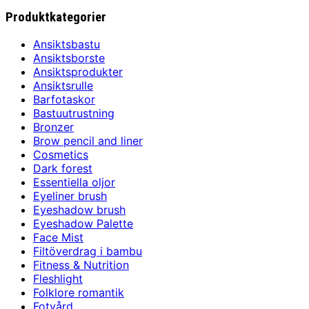
var:
är:
Produktkategorier
2874,00 kr.
2179,00 kr.
Ansiktsbastu
Ansiktsborste
Ansiktsprodukter
Ansiktsrulle
Barfotaskor
Bastuutrustning
Bronzer
Brow pencil and liner
Cosmetics
Dark forest
Essentiella oljor
Eyeliner brush
Eyeshadow brush
Eyeshadow Palette
Face Mist
Filtöverdrag i bambu
Fitness & Nutrition
Fleshlight
Folklore romantik
Fotvård