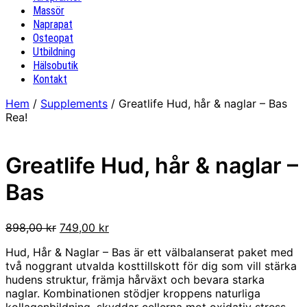
Massör
Naprapat
Osteopat
Utbildning
Hälsobutik
Kontakt
Hem
/
Supplements
/ Greatlife Hud, hår & naglar – Bas
Rea!
Greatlife Hud, hår & naglar –
Bas
Det
Det
898,00
kr
749,00
kr
ursprungliga
nuvarande
Hud, Hår & Naglar – Bas är ett välbalanserat paket med
priset
priset
två noggrant utvalda kosttillskott för dig som vill stärka
var:
är:
hudens struktur, främja hårväxt och bevara starka
898,00 kr.
749,00 kr.
naglar. Kombinationen stödjer kroppens naturliga
kollagenbildning, skyddar cellerna mot oxidativ stress