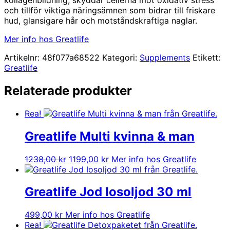
och tillför viktiga näringsämnen som bidrar till friskare
hud, glansigare hår och motståndskraftiga naglar.
Mer info hos Greatlife
Artikelnr:
48f077a68522
Kategori:
Supplements
Etikett:
Greatlife
Relaterade produkter
Rea!
Greatlife Multi kvinna & man
Det
Det
1238,00
kr
1199,00
kr
Mer info hos Greatlife
ursprungliga
nuvarande
priset
priset
var:
är:
Greatlife Jod Iosoljod 30 ml
1238,00 kr.
1199,00 kr.
499,00
kr
Mer info hos Greatlife
Rea!