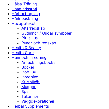
Hälsa-Träning
Handledsstöd
Hårborttagning
Hårinpackning
Häxapoteket
Altarredskap
Gudinnor / Gudar symboler
Ritualljus
Runor och redskap
Health & Beauty
Health Care
Hem och inredning
Anteckningsböcker
Böcker
Doftljus
Inredning
Kristallnät
Muggar
Spel
Tekannor
Väggdekorationer
Herbal Supplements