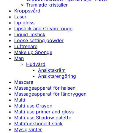
Trumlade kristaller
Kroppsvård
Laser
Lip gloss
Lipstick and Cream rouge
Liquid lipstick
Loose setting powder
Luftrenare
Make up Sponge
Man
Hudvård
Ansiktskräm
Ansiktsrengöring
Mascara
Massageapparat för halsen
Massageapparat för ländryggen
Multi
Multi use Crayon
Multi use primer and gloss
Multi use Shadow palette
Multifunktionellt stick
Mysig vinter