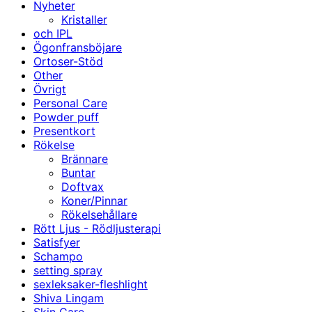
Nyheter
Kristaller
och IPL
Ögonfransböjare
Ortoser-Stöd
Other
Övrigt
Personal Care
Powder puff
Presentkort
Rökelse
Brännare
Buntar
Doftvax
Koner/Pinnar
Rökelsehållare
Rött Ljus - Rödljusterapi
Satisfyer
Schampo
setting spray
sexleksaker-fleshlight
Shiva Lingam