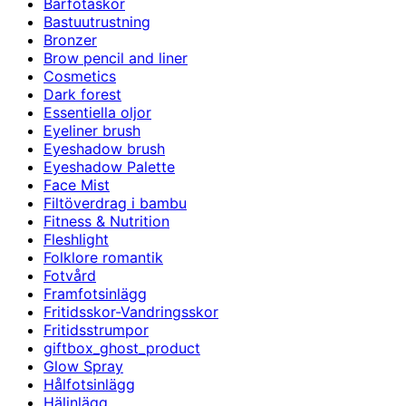
Barfotaskor
Bastuutrustning
Bronzer
Brow pencil and liner
Cosmetics
Dark forest
Essentiella oljor
Eyeliner brush
Eyeshadow brush
Eyeshadow Palette
Face Mist
Filtöverdrag i bambu
Fitness & Nutrition
Fleshlight
Folklore romantik
Fotvård
Framfotsinlägg
Fritidsskor-Vandringsskor
Fritidsstrumpor
giftbox_ghost_product
Glow Spray
Hålfotsinlägg
Hälinlägg