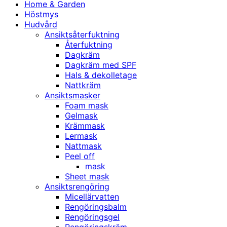
Home & Garden
Höstmys
Hudvård
Ansiktsåterfuktning
Återfuktning
Dagkräm
Dagkräm med SPF
Hals & dekolletage
Nattkräm
Ansiktsmasker
Foam mask
Gelmask
Krämmask
Lermask
Nattmask
Peel off
mask
Sheet mask
Ansiktsrengöring
Micellärvatten
Rengöringsbalm
Rengöringsgel