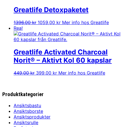
Greatlife Detoxpaketet
Det
Det
1396,00
kr
1059,00
kr
Mer info hos Greatlife
ursprungliga
nuvarande
Rea!
priset
priset
var:
är:
1396,00 kr.
1059,00 kr.
Greatlife Activated Charcoal
Norit® – Aktivt Kol 60 kapslar
Det
Det
449,00
kr
399,00
kr
Mer info hos Greatlife
ursprungliga
nuvarande
priset
priset
var:
är:
Produktkategorier
449,00 kr.
399,00 kr.
Ansiktsbastu
Ansiktsborste
Ansiktsprodukter
Ansiktsrulle