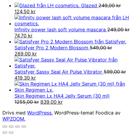
Glazed
249,00
kr
Det
Det
124,50
kr
ursprungliga
nuvarande
priset
priset
var:
är:
Infinity power lash soft volume mascara
249,00
kr
249,00 kr.
Det
Det
124,50 kr.
74,70
kr
ursprungliga
nuvarande
priset
priset
Satisfyer Pro 2 Modern Blossom
549,00
kr
var:
Det
är:
Det
269,00
kr
249,00 kr.
ursprungliga
74,70 kr.
nuvarande
priset
priset
var:
är:
Satisfyer Sassy Seal Air Pulse Vibrator
599,00
kr
549,00 kr.
Det
Det
269,00 kr.
419,30
kr
ursprungliga
nuvarande
priset
priset
var:
är:
Skin Regimen Lx HA4 Jelly Serum (30 ml)
599,00 kr.
419,30 kr.
Det
Det
1255,00
kr
839,00
kr
ursprungliga
nuvarande
Drivs med
WordPress.
WordPress-temat Foodica av
priset
priset
WPZOOM.
var:
är:
1255,00 kr.
839,00 kr.