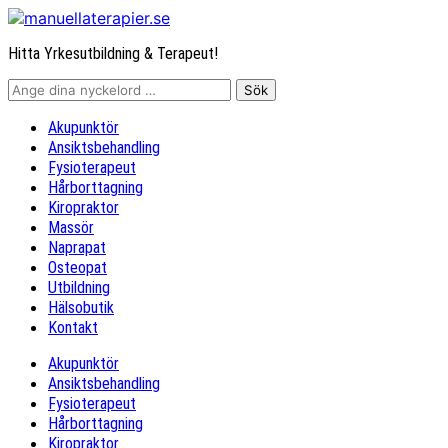
Hitta Yrkesutbildning & Terapeut!
Akupunktör
Ansiktsbehandling
Fysioterapeut
Hårborttagning
Kiropraktor
Massör
Naprapat
Osteopat
Utbildning
Hälsobutik
Kontakt
Akupunktör
Ansiktsbehandling
Fysioterapeut
Hårborttagning
Kiropraktor