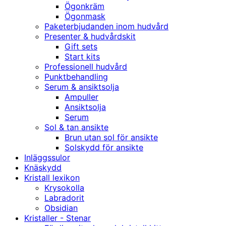
Ögonkräm
Ögonmask
Paketerbjudanden inom hudvård
Presenter & hudvårdskit
Gift sets
Start kits
Professionell hudvård
Punktbehandling
Serum & ansiktsolja
Ampuller
Ansiktsolja
Serum
Sol & tan ansikte
Brun utan sol för ansikte
Solskydd för ansikte
Inläggssulor
Knäskydd
Kristall lexikon
Krysokolla
Labradorit
Obsidian
Kristaller - Stenar