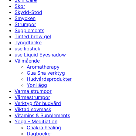
Skin Care
Skor
Skydd-Stöd
Smycken
Strumpor
Supplements
Tinted brow gel
Tyngdtäcke
use lipstick
use Liquid Eyeshadow
Välmående
Aromatherapy
Gua Sha verktyg
Hudvårdsprodukter
Yoni ägg
Varma strumpor
Värmestrumpor
Verktyg för hudvård
Viktad sovmask
Vitamins & Supplements
Yoga - Meditiation
Chakra healing
Dagböcker