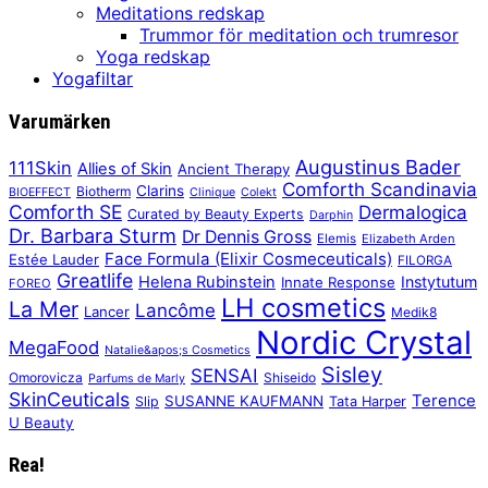
Meditations redskap
Trummor för meditation och trumresor
Yoga redskap
Yogafiltar
Varumärken
Augustinus Bader
111Skin
Allies of Skin
Ancient Therapy
Comforth Scandinavia
Clarins
Biotherm
BIOEFFECT
Clinique
Colekt
Comforth SE
Dermalogica
Curated by Beauty Experts
Darphin
Dr. Barbara Sturm
Dr Dennis Gross
Elemis
Elizabeth Arden
Face Formula (Elixir Cosmeceuticals)
Estée Lauder
FILORGA
Greatlife
Helena Rubinstein
Instytutum
Innate Response
FOREO
LH cosmetics
La Mer
Lancôme
Lancer
Medik8
Nordic Crystal
MegaFood
Natalie&apos;s Cosmetics
Sisley
SENSAI
Omorovicza
Shiseido
Parfums de Marly
SkinCeuticals
Terence
SUSANNE KAUFMANN
Slip
Tata Harper
U Beauty
Rea!