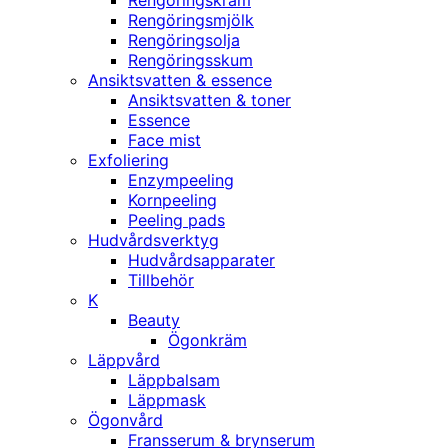
Rengöringskräm
Rengöringsmjölk
Rengöringsolja
Rengöringsskum
Ansiktsvatten & essence
Ansiktsvatten & toner
Essence
Face mist
Exfoliering
Enzympeeling
Kornpeeling
Peeling pads
Hudvårdsverktyg
Hudvårdsapparater
Tillbehör
K
Beauty
Ögonkräm
Läppvård
Läppbalsam
Läppmask
Ögonvård
Fransserum & brynserum