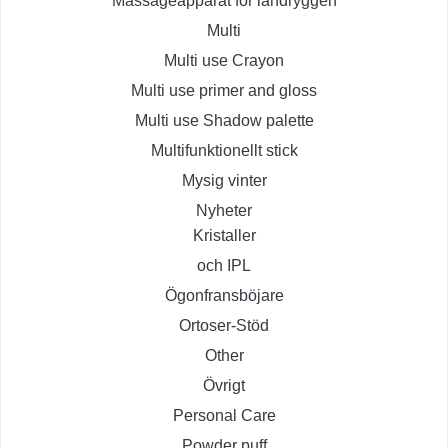
Massageapparat för ländryggen
Multi
Multi use Crayon
Multi use primer and gloss
Multi use Shadow palette
Multifunktionellt stick
Mysig vinter
Nyheter
Kristaller
och IPL
Ögonfransböjare
Ortoser-Stöd
Other
Övrigt
Personal Care
Powder puff