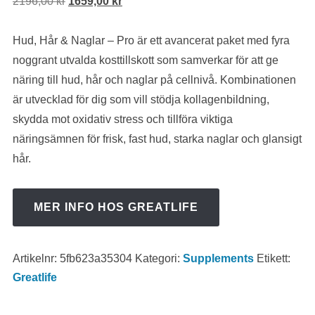
Det
Det
2196,00
kr
1659,00
kr
ursprungliga
nuvarande
priset
priset
Hud, Hår & Naglar – Pro är ett avancerat paket med fyra
var:
är:
noggrant utvalda kosttillskott som samverkar för att ge
2196,00 kr.
1659,00 kr.
näring till hud, hår och naglar på cellnivå. Kombinationen
är utvecklad för dig som vill stödja kollagenbildning,
skydda mot oxidativ stress och tillföra viktiga
näringsämnen för frisk, fast hud, starka naglar och glansigt
hår.
MER INFO HOS GREATLIFE
Artikelnr:
5fb623a35304
Kategori:
Supplements
Etikett:
Greatlife