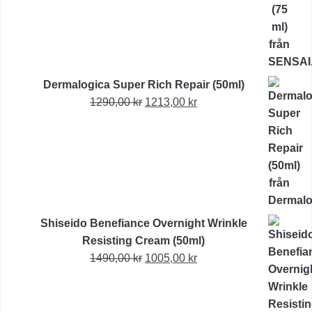
Dermalogica Super Rich Repair (50ml)
Det
Det
1290,00
kr
1213,00
kr
ursprungliga
nuvarande
priset
priset
var:
är:
1290,00 kr.
1213,00 kr.
Shiseido Benefiance Overnight Wrinkle
Resisting Cream (50ml)
Det
Det
1490,00
kr
1005,00
kr
ursprungliga
nuvarande
priset
priset
var:
är: