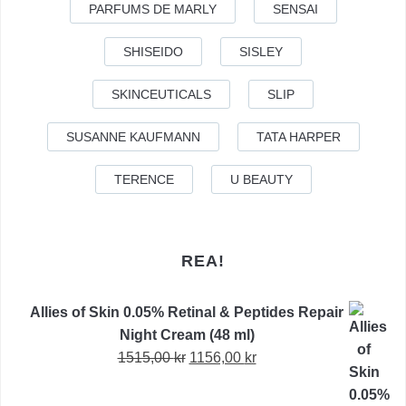
PARFUMS DE MARLY
SENSAI
SHISEIDO
SISLEY
SKINCEUTICALS
SLIP
SUSANNE KAUFMANN
TATA HARPER
TERENCE
U BEAUTY
REA!
Allies of Skin 0.05% Retinal & Peptides Repair
Night Cream (48 ml)
Det
Det
1515,00
kr
1156,00
kr
ursprungliga
nuvarande
priset
priset