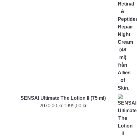
var:
är:
1515,00 kr.
1156,00 kr.
SENSAI Ultimate The Lotion II (75 ml)
Det
Det
2070,00
kr
1995,00
kr
ursprungliga
nuvarande
priset
priset
var:
är:
2070,00 kr.
1995,00 kr.