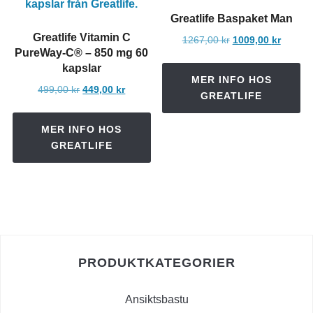
Greatlife Baspaket Man
Greatlife Vitamin C
Det
Det
1267,00
kr
1009,00
kr
PureWay-C® – 850 mg 60
ursprungliga
nuvara
kapslar
priset
priset
MER INFO HOS
var:
är:
Det
Det
499,00
kr
449,00
kr
GREATLIFE
1267,00 kr.
1009,00
ursprungliga
nuvarande
priset
priset
MER INFO HOS
var:
är:
GREATLIFE
499,00 kr.
449,00 kr.
PRODUKTKATEGORIER
Ansiktsbastu