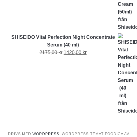
1490,00 kr.
1005,00 kr.
SHISEIDO Vital Perfection Night Concentrate
Serum (40 ml)
Det
Det
2175,00
kr
1420,00
kr
ursprungliga
nuvarande
priset
priset
var:
är:
2175,00 kr.
1420,00 kr.
DRIVS MED
WORDPRESS.
WORDPRESS-TEMAT FOODICA AV