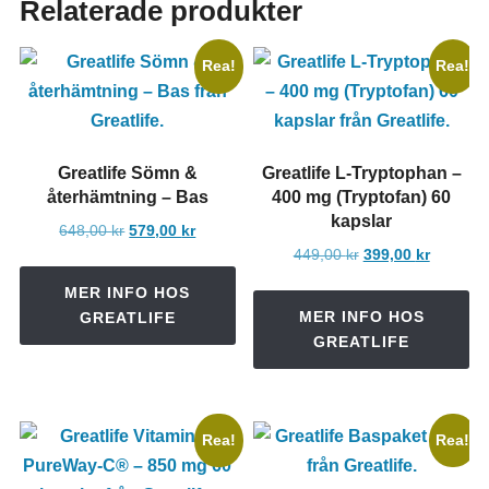
Relaterade produkter
Rea!
Rea!
Greatlife Sömn &
Greatlife L-Tryptophan –
återhämtning – Bas
400 mg (Tryptofan) 60
kapslar
Det
Det
648,00
kr
579,00
kr
Det
Det
ursprungliga
nuvarande
449,00
kr
399,00
kr
ursprungliga
nuvaran
priset
priset
MER INFO HOS
priset
priset
var:
är:
MER INFO HOS
GREATLIFE
var:
är:
648,00 kr.
579,00 kr.
GREATLIFE
449,00 kr.
399,00 k
Rea!
Rea!