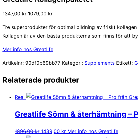
Det
Det
1347,00
kr
1079,00
kr
ursprungliga
nuvarande
Tre superprodukter för optimal bildning av friskt kollagen
priset
priset
Kollagen är av den bästa produkterna som finns för att byg
var:
är:
1347,00 kr.
1079,00 kr.
Mer info hos Greatlife
Artikelnr:
90df0b69bb77
Kategori:
Supplements
Etikett:
G
Relaterade produkter
Rea!
Greatlife Sömn & återhämtning – 
Det
Det
1896,00
kr
1439,00
kr
Mer info hos Greatlife