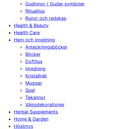
Gudinnor / Gudar symboler
Ritualljus
Runor och redskap
Health & Beauty
Health Care
Hem och inredning
Anteckningsböcker
Böcker
Doftljus
Inredning
Kristallnät
Muggar
Spel
Tekannor
Väggdekorationer
Herbal Supplements
Home & Garden
Höstmys