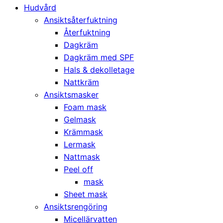
Hudvård
Ansiktsåterfuktning
Återfuktning
Dagkräm
Dagkräm med SPF
Hals & dekolletage
Nattkräm
Ansiktsmasker
Foam mask
Gelmask
Krämmask
Lermask
Nattmask
Peel off
mask
Sheet mask
Ansiktsrengöring
Micellärvatten