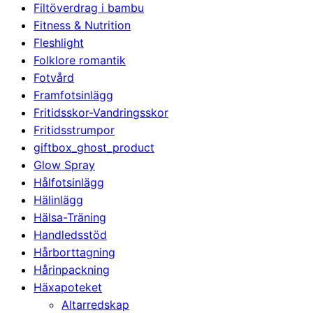
Filtöverdrag i bambu
Fitness & Nutrition
Fleshlight
Folklore romantik
Fotvård
Framfotsinlägg
Fritidsskor-Vandringsskor
Fritidsstrumpor
giftbox_ghost_product
Glow Spray
Hålfotsinlägg
Hälinlägg
Hälsa-Träning
Handledsstöd
Hårborttagning
Hårinpackning
Häxapoteket
Altarredskap