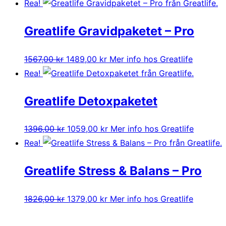
ursprungliga
nuvarande
Rea!
priset
priset
Greatlife Gravidpaketet – Pro
var:
är:
1896,00 kr.
1439,00 kr.
Det
Det
1567,00
kr
1489,00
kr
Mer info hos Greatlife
ursprungliga
nuvarande
Rea!
priset
priset
Greatlife Detoxpaketet
var:
är:
1567,00 kr.
1489,00 kr.
Det
Det
1396,00
kr
1059,00
kr
Mer info hos Greatlife
ursprungliga
nuvarande
Rea!
priset
priset
Greatlife Stress & Balans – Pro
var:
är:
1396,00 kr.
1059,00 kr.
Det
Det
1826,00
kr
1379,00
kr
Mer info hos Greatlife
ursprungliga
nuvarande