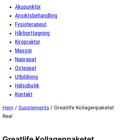
Akupunktör
Ansiktsbehandling
Fysioterapeut
Hårborttagning
Kiropraktor
Massör
Naprapat
Osteopat
Utbildning
Hälsobutik
Kontakt
Hem
/
Supplements
/ Greatlife Kollagenpaketet
Rea!
Greatlife Kollagenpaketet