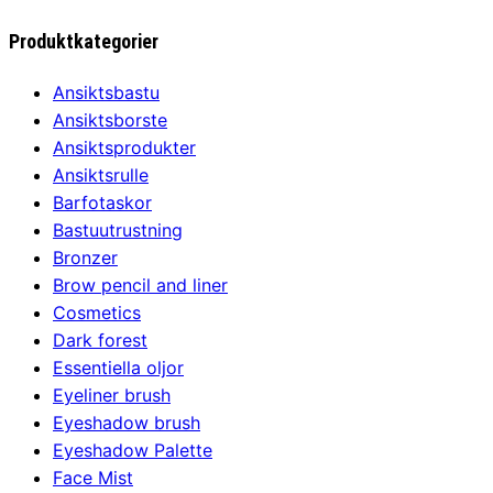
priset
priset
var:
är:
Produktkategorier
1826,00 kr.
1379,00 kr.
Ansiktsbastu
Ansiktsborste
Ansiktsprodukter
Ansiktsrulle
Barfotaskor
Bastuutrustning
Bronzer
Brow pencil and liner
Cosmetics
Dark forest
Essentiella oljor
Eyeliner brush
Eyeshadow brush
Eyeshadow Palette
Face Mist