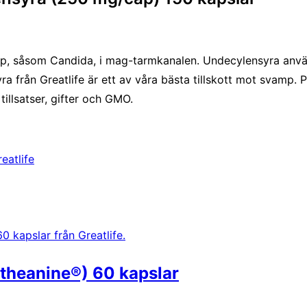
 såsom Candida, i mag-tarmkanalen. Undecylensyra används t
a från Greatlife är ett av våra bästa tillskott mot svamp. 
n tillsatser, gifter och GMO.
eatlife
theanine®) 60 kapslar