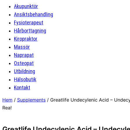
Akupunktör
Ansiktsbehandling
Fysioterapeut
Hårborttagning
Kiropraktor
Massör
Naprapat
Osteopat
Utbildning
Hälsobutik
Kontakt
Hem
/
Supplements
/ Greatlife Undecylenic Acid – Undec
Rea!
Greatlife Undecylenic Acid – Undecyl