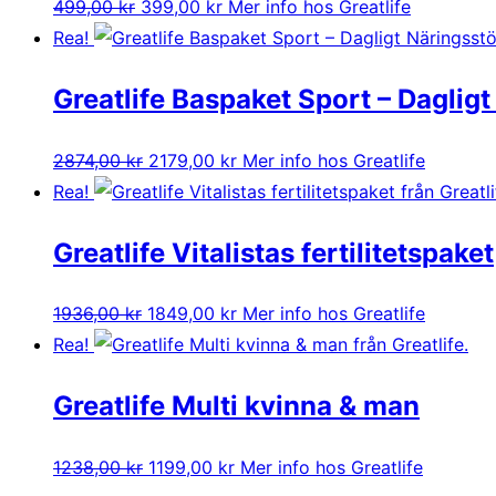
Det
Det
499,00
kr
399,00
kr
Mer info hos Greatlife
ursprungliga
nuvarande
Rea!
priset
priset
Greatlife Baspaket Sport – Daglig
var:
är:
499,00 kr.
399,00 kr.
Det
Det
2874,00
kr
2179,00
kr
Mer info hos Greatlife
ursprungliga
nuvarande
Rea!
priset
priset
Greatlife Vitalistas fertilitetspaket
var:
är:
2874,00 kr.
2179,00 kr.
Det
Det
1936,00
kr
1849,00
kr
Mer info hos Greatlife
ursprungliga
nuvarande
Rea!
priset
priset
Greatlife Multi kvinna & man
var:
är:
1936,00 kr.
1849,00 kr.
Det
Det
1238,00
kr
1199,00
kr
Mer info hos Greatlife