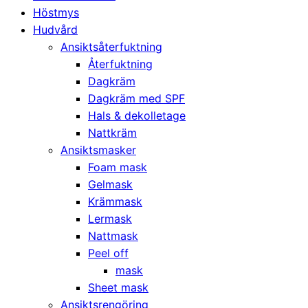
Höstmys
Hudvård
Ansiktsåterfuktning
Återfuktning
Dagkräm
Dagkräm med SPF
Hals & dekolletage
Nattkräm
Ansiktsmasker
Foam mask
Gelmask
Krämmask
Lermask
Nattmask
Peel off
mask
Sheet mask
Ansiktsrengöring