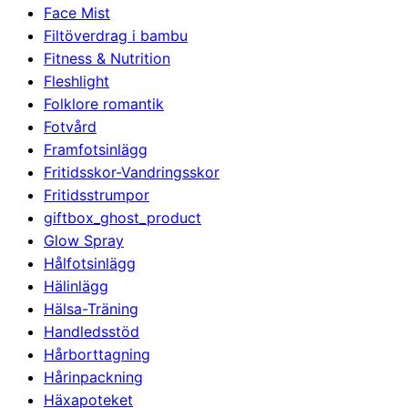
Face Mist
Filtöverdrag i bambu
Fitness & Nutrition
Fleshlight
Folklore romantik
Fotvård
Framfotsinlägg
Fritidsskor-Vandringsskor
Fritidsstrumpor
giftbox_ghost_product
Glow Spray
Hålfotsinlägg
Hälinlägg
Hälsa-Träning
Handledsstöd
Hårborttagning
Hårinpackning
Häxapoteket