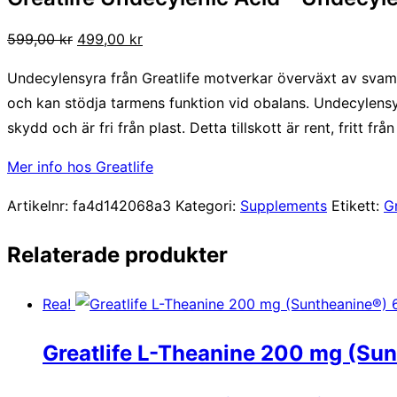
Det
Det
599,00
kr
499,00
kr
ursprungliga
nuvarande
Undecylensyra från Greatlife motverkar överväxt av svamp,
priset
priset
och kan stödja tarmens funktion vid obalans. Undecylensyr
var:
är:
skydd och är fri från plast. Detta tillskott är rent, fritt frå
599,00 kr.
499,00 kr.
Mer info hos Greatlife
Artikelnr:
fa4d142068a3
Kategori:
Supplements
Etikett:
Gr
Relaterade produkter
Rea!
Greatlife L-Theanine 200 mg (Sun