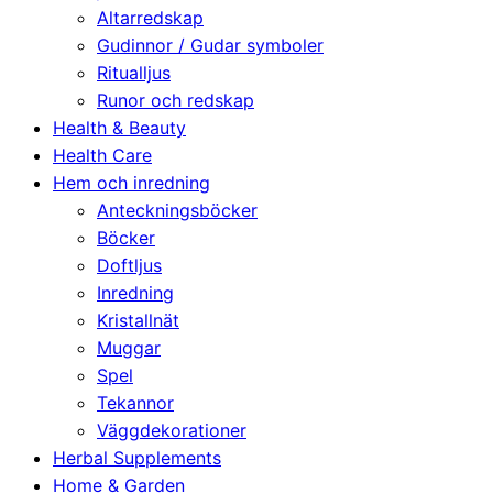
Altarredskap
Gudinnor / Gudar symboler
Ritualljus
Runor och redskap
Health & Beauty
Health Care
Hem och inredning
Anteckningsböcker
Böcker
Doftljus
Inredning
Kristallnät
Muggar
Spel
Tekannor
Väggdekorationer
Herbal Supplements
Home & Garden