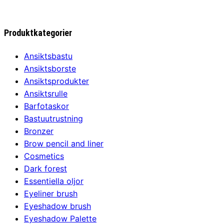
ursprungliga
nuvarande
priset
priset
var:
är:
Produktkategorier
1238,00 kr.
1199,00 kr.
Ansiktsbastu
Ansiktsborste
Ansiktsprodukter
Ansiktsrulle
Barfotaskor
Bastuutrustning
Bronzer
Brow pencil and liner
Cosmetics
Dark forest
Essentiella oljor
Eyeliner brush
Eyeshadow brush
Eyeshadow Palette