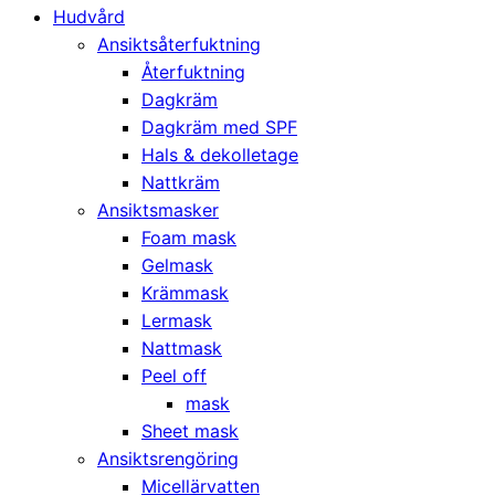
Hudvård
Ansiktsåterfuktning
Återfuktning
Dagkräm
Dagkräm med SPF
Hals & dekolletage
Nattkräm
Ansiktsmasker
Foam mask
Gelmask
Krämmask
Lermask
Nattmask
Peel off
mask
Sheet mask
Ansiktsrengöring
Micellärvatten