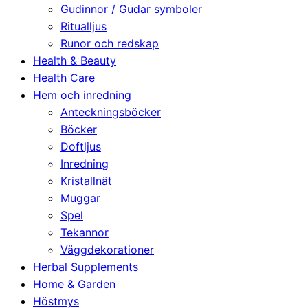
Gudinnor / Gudar symboler
Ritualljus
Runor och redskap
Health & Beauty
Health Care
Hem och inredning
Anteckningsböcker
Böcker
Doftljus
Inredning
Kristallnät
Muggar
Spel
Tekannor
Väggdekorationer
Herbal Supplements
Home & Garden
Höstmys