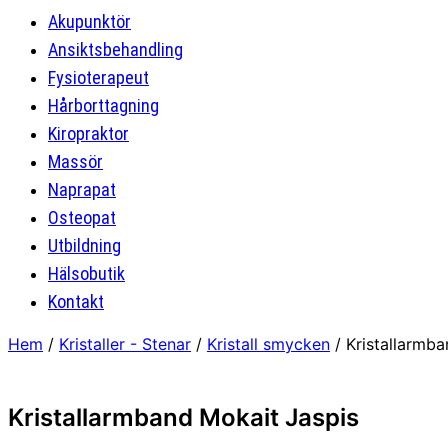
Akupunktör
Ansiktsbehandling
Fysioterapeut
Hårborttagning
Kiropraktor
Massör
Naprapat
Osteopat
Utbildning
Hälsobutik
Kontakt
Hem
/
Kristaller - Stenar
/
Kristall smycken
/ Kristallarmb
Kristallarmband Mokait Jaspis