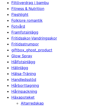
Filtöverdrag i bambu
Fitness & Nutrition
Fleshlight
Folklore romantik
Fotvård
Framfotsinlägg
Fritidsskor-Vandringsskor
Fritidsstrumpor
giftbox_ghost_product
Glow Spray
Hålfotsinlägg
Hälinlägg
Hälsa-Träning
Handledsstöd
Hårborttagning
Hårinpackning
Häxapoteket
Altarredskap