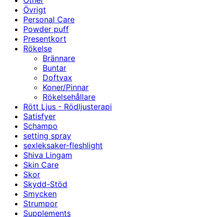
Other
Övrigt
Personal Care
Powder puff
Presentkort
Rökelse
Brännare
Buntar
Doftvax
Koner/Pinnar
Rökelsehållare
Rött Ljus - Rödljusterapi
Satisfyer
Schampo
setting spray
sexleksaker-fleshlight
Shiva Lingam
Skin Care
Skor
Skydd-Stöd
Smycken
Strumpor
Supplements