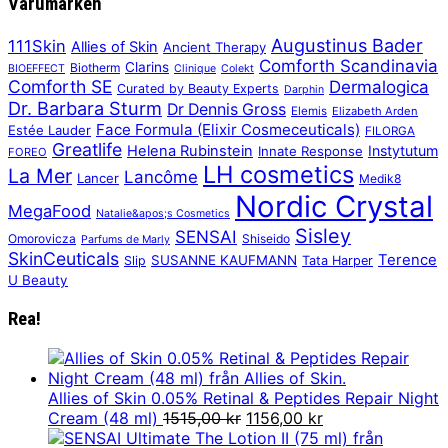
Varumärken
Augustinus Bader
111Skin
Allies of Skin
Ancient Therapy
Comforth Scandinavia
Clarins
Biotherm
BIOEFFECT
Clinique
Colekt
Comforth SE
Dermalogica
Curated by Beauty Experts
Darphin
Dr. Barbara Sturm
Dr Dennis Gross
Elemis
Elizabeth Arden
Face Formula (Elixir Cosmeceuticals)
Estée Lauder
FILORGA
Greatlife
Helena Rubinstein
Instytutum
Innate Response
FOREO
LH cosmetics
La Mer
Lancôme
Lancer
Medik8
Nordic Crystal
MegaFood
Natalie&apos;s Cosmetics
Sisley
SENSAI
Omorovicza
Shiseido
Parfums de Marly
SkinCeuticals
Terence
SUSANNE KAUFMANN
Slip
Tata Harper
U Beauty
Rea!
Allies of Skin 0.05% Retinal & Peptides Repair Night
Det
Det
Cream (48 ml)
1515,00
kr
1156,00
kr
ursprungliga
nuvarande