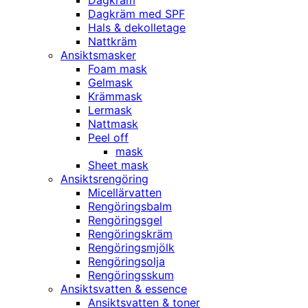
Dagkräm
Dagkräm med SPF
Hals & dekolletage
Nattkräm
Ansiktsmasker
Foam mask
Gelmask
Krämmask
Lermask
Nattmask
Peel off
mask
Sheet mask
Ansiktsrengöring
Micellärvatten
Rengöringsbalm
Rengöringsgel
Rengöringskräm
Rengöringsmjölk
Rengöringsolja
Rengöringsskum
Ansiktsvatten & essence
Ansiktsvatten & toner