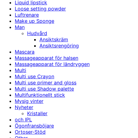
Liquid lipstick
Loose setting powder
Luftrenare
Make up Sponge
Man
Hudvård
Ansiktskräm
Ansiktsrengöring
Mascara
Massageapparat för halsen
Massageapparat för ländryggen
Multi
Multi use Crayon
Multi use primer and gloss
Multi use Shadow palette
Multifunktionellt stick
Mysig vinter
Nyheter
Kristaller
och IPL
Ögonfransböjare
Ortoser-Stöd