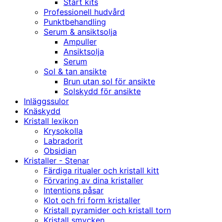
Start kits
Professionell hudvård
Punktbehandling
Serum & ansiktsolja
Ampuller
Ansiktsolja
Serum
Sol & tan ansikte
Brun utan sol för ansikte
Solskydd för ansikte
Inläggssulor
Knäskydd
Kristall lexikon
Krysokolla
Labradorit
Obsidian
Kristaller - Stenar
Färdiga ritualer och kristall kitt
Förvaring av dina kristaller
Intentions påsar
Klot och fri form kristaller
Kristall pyramider och kristall torn
Kristall smycken