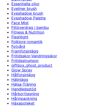
Essentiella oljor
Eyeliner brush
Eyeshadow brush
Eyeshadow Palette
Face Mist
Filtöverdrag i bambu
Fitness & Nutrition
Fleshlight
Folklore romantik
Fotvård
Framfotsinlägg
Fritidsskor-Vandringsskor
Fritidsstrumpor
giftbox_ghost_product
Glow Spray
Hålfotsinlägg
Hälinlägg
Hälsa-Träning
Handledsstöd
Hårborttagning
Hårinpackning
Häxapoteket