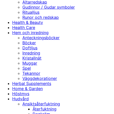
Altarredskap
Gudinnor / Gudar symboler
Ritualljus
Runor och redskap
Health & Beauty
Health Care
Hem och inredning
Anteckningsböcker
Böcker
Doftljus
Inredning
Kristallnät
Muggar
Spel
Tekannor
Väggdekorationer
Herbal Supplements
Home & Garden
Höstmys
Hudvård
Ansiktsåterfuktning
Återfuktning