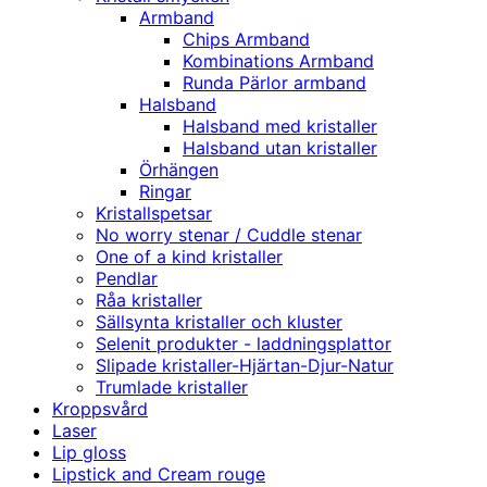
Armband
Chips Armband
Kombinations Armband
Runda Pärlor armband
Halsband
Halsband med kristaller
Halsband utan kristaller
Örhängen
Ringar
Kristallspetsar
No worry stenar / Cuddle stenar
One of a kind kristaller
Pendlar
Råa kristaller
Sällsynta kristaller och kluster
Selenit produkter - laddningsplattor
Slipade kristaller-Hjärtan-Djur-Natur
Trumlade kristaller
Kroppsvård
Laser
Lip gloss
Lipstick and Cream rouge