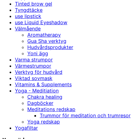
Tinted brow gel
Tyngdtäcke
use lipstick
use Liquid Eyeshadow
Välmående
Aromatherapy
Gua Sha verktyg
Hudvårdsprodukter
Yoni ägg
Varma strumpor
Värmestrumpor
Verktyg för hudvård
Viktad sovmask
Vitamins & Supplements
Yoga - Meditiation
Chakra healing
Dagböcker
Meditations redskap
Trummor för meditation och trumresor
Yoga redskap
Yogafiltar