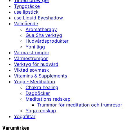
Tinted brow gel
Tyngdtäcke
use lipstick
use Liquid Eyeshadow
Välmående
Aromatherapy
Gua Sha verktyg
Hudvårdsprodukter
Yoni ägg
Varma strumpor
Värmestrumpor
Verktyg för hudvård
Viktad sovmask
Vitamins & Supplements
Yoga - Meditiation
Chakra healing
Dagböcker
Meditations redskap
Trummor för meditation och trumresor
Yoga redskap
Yogafiltar
Varumärken