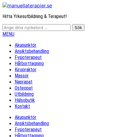
Hitta Yrkesutbildning & Terapeut!
MENU
Akupunktör
Ansiktsbehandling
Fysioterapeut
Hårborttagning
Kiropraktor
Massör
Naprapat
Osteopat
Utbildning
Hälsobutik
Kontakt
Akupunktör
Ansiktsbehandling
Fysioterapeut
Hårborttagning