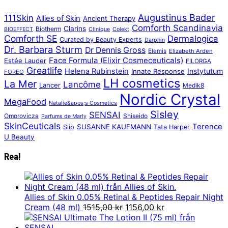
Augustinus Bader
111Skin
Allies of Skin
Ancient Therapy
Comforth Scandinavia
Clarins
Biotherm
BIOEFFECT
Clinique
Colekt
Comforth SE
Dermalogica
Curated by Beauty Experts
Darphin
Dr. Barbara Sturm
Dr Dennis Gross
Elemis
Elizabeth Arden
Face Formula (Elixir Cosmeceuticals)
Estée Lauder
FILORGA
Greatlife
Helena Rubinstein
Instytutum
Innate Response
FOREO
LH cosmetics
La Mer
Lancôme
Lancer
Medik8
Nordic Crystal
MegaFood
Natalie&apos;s Cosmetics
Sisley
SENSAI
Omorovicza
Shiseido
Parfums de Marly
SkinCeuticals
Terence
SUSANNE KAUFMANN
Slip
Tata Harper
U Beauty
Rea!
Allies of Skin 0.05% Retinal & Peptides Repair Night
Det
Det
Cream (48 ml)
1515,00
kr
1156,00
kr
ursprungliga
nuvarande
priset
priset