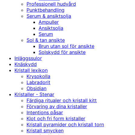
Professionell hudvård
Punktbehandling
Serum & ansiktsolja
Ampuller
Ansiktsolja
Serum
Sol & tan ansikte
Brun utan sol för ansikte
Solskydd för ansikte
Inläggssulor
Knäskydd
Kristall lexikon
Krysokolla
Labradorit
Obsidian
Kristaller - Stenar
Färdiga ritualer och kristall kitt
Förvaring av dina kristaller
Intentions påsar
Klot och fri form kristaller
Kristall pyramider och kristall torn
Kristall smycken