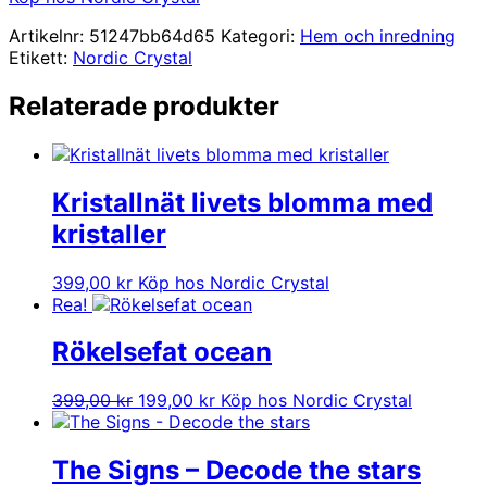
Artikelnr:
51247bb64d65
Kategori:
Hem och inredning
Etikett:
Nordic Crystal
Relaterade produkter
Kristallnät livets blomma med
kristaller
399,00
kr
Köp hos Nordic Crystal
Rea!
Rökelsefat ocean
Det
Det
399,00
kr
199,00
kr
Köp hos Nordic Crystal
ursprungliga
nuvarande
priset
priset
var:
är:
The Signs – Decode the stars
399,00 kr.
199,00 kr.