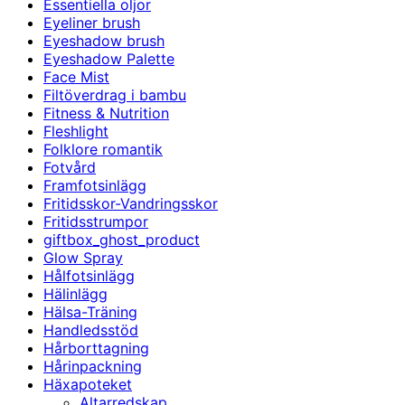
Essentiella oljor
Eyeliner brush
Eyeshadow brush
Eyeshadow Palette
Face Mist
Filtöverdrag i bambu
Fitness & Nutrition
Fleshlight
Folklore romantik
Fotvård
Framfotsinlägg
Fritidsskor-Vandringsskor
Fritidsstrumpor
giftbox_ghost_product
Glow Spray
Hålfotsinlägg
Hälinlägg
Hälsa-Träning
Handledsstöd
Hårborttagning
Hårinpackning
Häxapoteket
Altarredskap