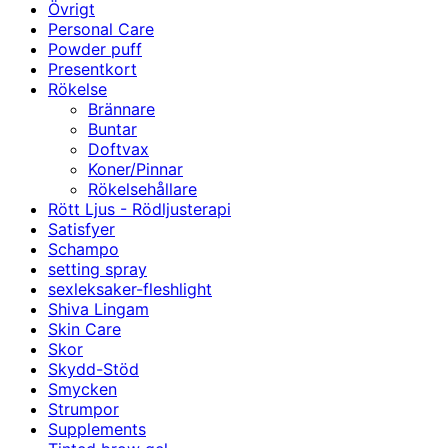
Övrigt
Personal Care
Powder puff
Presentkort
Rökelse
Brännare
Buntar
Doftvax
Koner/Pinnar
Rökelsehållare
Rött Ljus - Rödljusterapi
Satisfyer
Schampo
setting spray
sexleksaker-fleshlight
Shiva Lingam
Skin Care
Skor
Skydd-Stöd
Smycken
Strumpor
Supplements