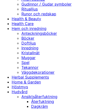
Gudinnor / Gudar symboler
Ritualljus
Runor och redskap
Health & Beauty
Health Care
Hem och inredning
Anteckningsböcker
Böcker
Doftljus
Inredning
Kristallnät
Muggar
Spel
Tekannor
Väggdekorationer
Herbal Supplements
Home & Garden
Höstmys
Hudvård
Ansiktsåterfuktning
Återfuktning
Dagkräm