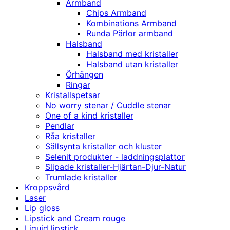
Armband
Chips Armband
Kombinations Armband
Runda Pärlor armband
Halsband
Halsband med kristaller
Halsband utan kristaller
Örhängen
Ringar
Kristallspetsar
No worry stenar / Cuddle stenar
One of a kind kristaller
Pendlar
Råa kristaller
Sällsynta kristaller och kluster
Selenit produkter - laddningsplattor
Slipade kristaller-Hjärtan-Djur-Natur
Trumlade kristaller
Kroppsvård
Laser
Lip gloss
Lipstick and Cream rouge
Liquid lipstick