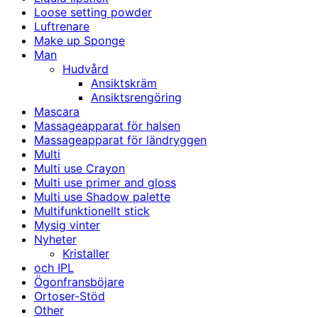
Loose setting powder
Luftrenare
Make up Sponge
Man
Hudvård
Ansiktskräm
Ansiktsrengöring
Mascara
Massageapparat för halsen
Massageapparat för ländryggen
Multi
Multi use Crayon
Multi use primer and gloss
Multi use Shadow palette
Multifunktionellt stick
Mysig vinter
Nyheter
Kristaller
och IPL
Ögonfransböjare
Ortoser-Stöd
Other