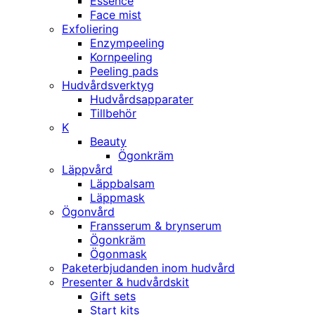
Essence
Face mist
Exfoliering
Enzympeeling
Kornpeeling
Peeling pads
Hudvårdsverktyg
Hudvårdsapparater
Tillbehör
K
Beauty
Ögonkräm
Läppvård
Läppbalsam
Läppmask
Ögonvård
Fransserum & brynserum
Ögonkräm
Ögonmask
Paketerbjudanden inom hudvård
Presenter & hudvårdskit
Gift sets
Start kits