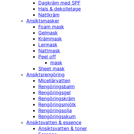
Dagkräm med SPF
Hals & dekolletage
Nattkräm
Ansiktsmasker
Foam mask
Gelmask
Krämmask
Lermask
Nattmask
Peel off
mask
Sheet mask
Ansiktsrengöring
Micellärvatten
Rengöringsbalm
Rengöringsgel
Rengöringskräm
Rengöringsmjölk
Rengöringsolja
Rengöringsskum
Ansiktsvatten & essence
Ansiktsvatten & toner