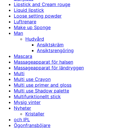
Lipstick and Cream rouge
Liquid lipstick
Loose setting powder
Luftrenare
Make up Sponge
Man
Hudvård
Ansiktskräm
Ansiktsrengöring
Mascara
Massageapparat för halsen
Massageapparat för ländryggen
Multi
Multi use Crayon
Multi use primer and gloss
Multi use Shadow palette
Multifunktionellt stick
Mysig vinter
Nyheter
Kristaller
och IPL
Ögonfransböjare