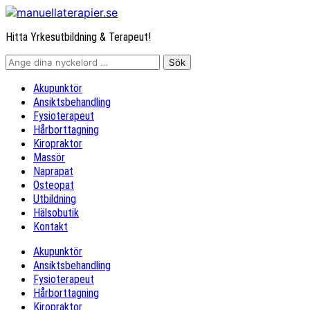
Hitta Yrkesutbildning & Terapeut!
Akupunktör
Ansiktsbehandling
Fysioterapeut
Hårborttagning
Kiropraktor
Massör
Naprapat
Osteopat
Utbildning
Hälsobutik
Kontakt
Akupunktör
Ansiktsbehandling
Fysioterapeut
Hårborttagning
Kiropraktor