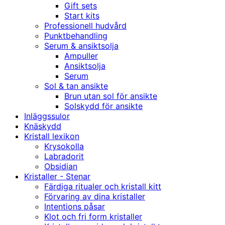
Gift sets
Start kits
Professionell hudvård
Punktbehandling
Serum & ansiktsolja
Ampuller
Ansiktsolja
Serum
Sol & tan ansikte
Brun utan sol för ansikte
Solskydd för ansikte
Inläggssulor
Knäskydd
Kristall lexikon
Krysokolla
Labradorit
Obsidian
Kristaller - Stenar
Färdiga ritualer och kristall kitt
Förvaring av dina kristaller
Intentions påsar
Klot och fri form kristaller