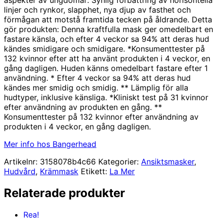
linjer och rynkor, slapphet, nya djup av fasthet och
förmågan att motstå framtida tecken på åldrande. Detta
gör produkten: Denna kraftfulla mask ger omedelbart en
fastare känsla, och efter 4 veckor sa 94% att deras hud
kändes smidigare och smidigare. *Konsumenttester på
132 kvinnor efter att ha använt produkten i 4 veckor, en
gång dagligen. Huden känns omedelbart fastare efter 1
användning. * Efter 4 veckor sa 94% att deras hud
kändes mer smidig och smidig. ** Lämplig för alla
hudtyper, inklusive känsliga. *Kliniskt test på 31 kvinnor
efter användning av produkten en gång. **
Konsumenttester på 132 kvinnor efter användning av
produkten i 4 veckor, en gång dagligen.
Mer info hos Bangerhead
Artikelnr:
3158078b4c66
Kategorier:
Ansiktsmasker
,
Hudvård
,
Krämmask
Etikett:
La Mer
Relaterade produkter
Rea!