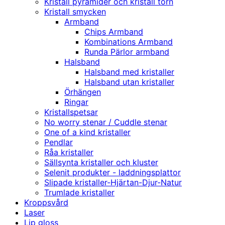
Kristall pyramider och kristall torn
Kristall smycken
Armband
Chips Armband
Kombinations Armband
Runda Pärlor armband
Halsband
Halsband med kristaller
Halsband utan kristaller
Örhängen
Ringar
Kristallspetsar
No worry stenar / Cuddle stenar
One of a kind kristaller
Pendlar
Råa kristaller
Sällsynta kristaller och kluster
Selenit produkter - laddningsplattor
Slipade kristaller-Hjärtan-Djur-Natur
Trumlade kristaller
Kroppsvård
Laser
Lip gloss