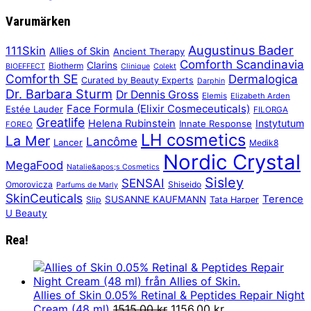
Varumärken
Augustinus Bader
111Skin
Allies of Skin
Ancient Therapy
Comforth Scandinavia
Clarins
Biotherm
BIOEFFECT
Clinique
Colekt
Comforth SE
Dermalogica
Curated by Beauty Experts
Darphin
Dr. Barbara Sturm
Dr Dennis Gross
Elemis
Elizabeth Arden
Face Formula (Elixir Cosmeceuticals)
Estée Lauder
FILORGA
Greatlife
Helena Rubinstein
Instytutum
Innate Response
FOREO
LH cosmetics
La Mer
Lancôme
Lancer
Medik8
Nordic Crystal
MegaFood
Natalie&apos;s Cosmetics
Sisley
SENSAI
Omorovicza
Shiseido
Parfums de Marly
SkinCeuticals
Terence
SUSANNE KAUFMANN
Slip
Tata Harper
U Beauty
Rea!
Allies of Skin 0.05% Retinal & Peptides Repair Night
Det
Det
Cream (48 ml)
1515,00
kr
1156,00
kr