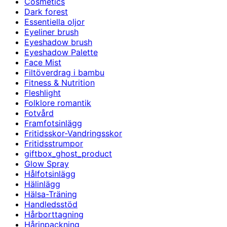
Cosmetics
Dark forest
Essentiella oljor
Eyeliner brush
Eyeshadow brush
Eyeshadow Palette
Face Mist
Filtöverdrag i bambu
Fitness & Nutrition
Fleshlight
Folklore romantik
Fotvård
Framfotsinlägg
Fritidsskor-Vandringsskor
Fritidsstrumpor
giftbox_ghost_product
Glow Spray
Hålfotsinlägg
Hälinlägg
Hälsa-Träning
Handledsstöd
Hårborttagning
Hårinpackning