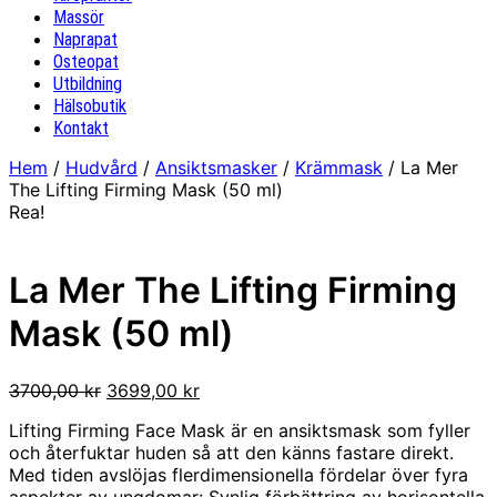
Massör
Naprapat
Osteopat
Utbildning
Hälsobutik
Kontakt
Hem
/
Hudvård
/
Ansiktsmasker
/
Krämmask
/ La Mer
The Lifting Firming Mask (50 ml)
Rea!
La Mer The Lifting Firming
Mask (50 ml)
Det
Det
3700,00
kr
3699,00
kr
ursprungliga
nuvarande
Lifting Firming Face Mask är en ansiktsmask som fyller
priset
priset
och återfuktar huden så att den känns fastare direkt.
var:
är:
Med tiden avslöjas flerdimensionella fördelar över fyra
3700,00 kr.
3699,00 kr.
aspekter av ungdomar: Synlig förbättring av horisontella