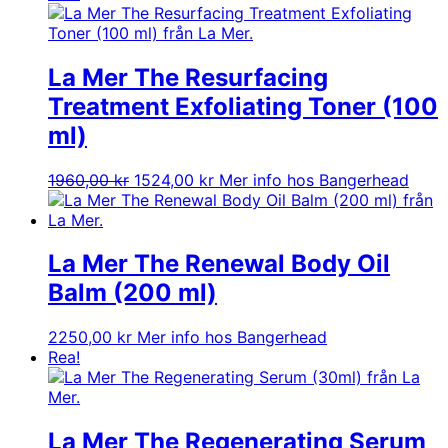
La Mer The Resurfacing
Treatment Exfoliating Toner (100
ml)
Det
Det
1960,00
kr
1524,00
kr
Mer info hos Bangerhead
ursprungliga
nuvarande
priset
priset
var:
är:
1960,00 kr.
1524,00 kr.
La Mer The Renewal Body Oil
Balm (200 ml)
2250,00
kr
Mer info hos Bangerhead
Rea!
La Mer The Regenerating Serum