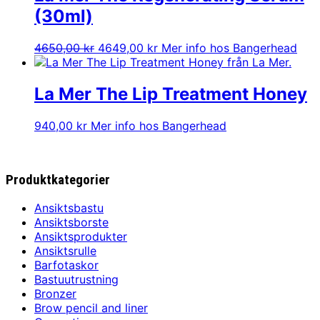
(30ml)
Det
Det
4650,00
kr
4649,00
kr
Mer info hos Bangerhead
ursprungliga
nuvarande
priset
priset
var:
är:
La Mer The Lip Treatment Honey
4650,00 kr.
4649,00 kr.
940,00
kr
Mer info hos Bangerhead
Produktkategorier
Ansiktsbastu
Ansiktsborste
Ansiktsprodukter
Ansiktsrulle
Barfotaskor
Bastuutrustning
Bronzer
Brow pencil and liner