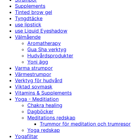
Supplements
Tinted brow gel
Tyngdtäcke
use lipstick
use Liquid Eyeshadow
Välmående
Aromatherapy
Gua Sha verktyg
Hudvårdsprodukter
Yoni ägg
Varma strumpor
Värmestrumpor
Verktyg för hudvård
Viktad sovmask
Vitamins & Supplements
Yoga - Meditiation
Chakra healing
Dagböcker
Meditations redskap
Trummor för meditation och trumresor
Yoga redskap
Yogafiltar