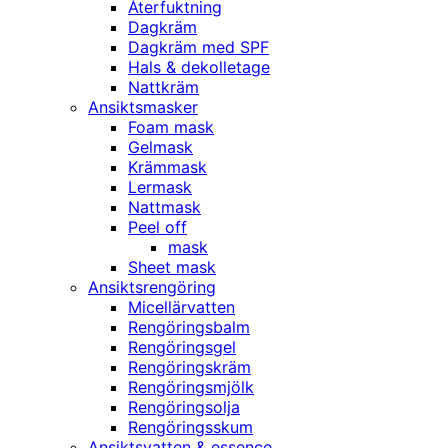
Återfuktning
Dagkräm
Dagkräm med SPF
Hals & dekolletage
Nattkräm
Ansiktsmasker
Foam mask
Gelmask
Krämmask
Lermask
Nattmask
Peel off
mask
Sheet mask
Ansiktsrengöring
Micellärvatten
Rengöringsbalm
Rengöringsgel
Rengöringskräm
Rengöringsmjölk
Rengöringsolja
Rengöringsskum
Ansiktsvatten & essence