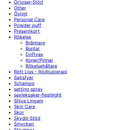
Ortoser-Stöd
Other
Övrigt
Personal Care
Powder puff
Presentkort
Rökelse
Brännare
Buntar
Doftvax
Koner/Pinnar
Rökelsehållare
Rött Ljus - Rödljusterapi
Satisfyer
Schampo
setting spray
sexleksaker-fleshlight
Shiva Lingam
Skin Care
Skor
Skydd-Stöd
Smycken
Strumpor