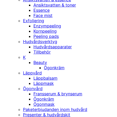
Ansiktsvatten & toner
Essence
Face mist
Exfoliering
Enzympeeling
Kornpeeling
Peeling pads
Hudvårdsverktyg
Hudvårdsapparater
Tillbehör
K
Beauty
Ögonkräm
Läppvård
Läppbalsam
Läppmask
Ögonvård
Fransserum & brynserum
Ögonkräm
Ögonmask
Paketerbjudanden inom hudvård
Presenter & hudvårdskit