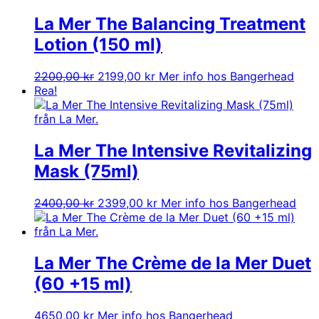
La Mer The Balancing Treatment
Lotion (150 ml)
Det
Det
2200,00
kr
2199,00
kr
Mer info hos Bangerhead
ursprungliga
nuvarande
Rea!
priset
priset
var:
är:
2200,00 kr.
2199,00 kr.
La Mer The Intensive Revitalizing
Mask (75ml)
Det
Det
2400,00
kr
2399,00
kr
Mer info hos Bangerhead
ursprungliga
nuvarande
priset
priset
var:
är:
2400,00 kr.
2399,00 kr.
La Mer The Crème de la Mer Duet
(60 +15 ml)
4650,00
kr
Mer info hos Bangerhead