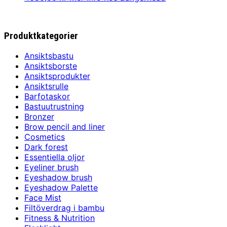
Produktkategorier
Ansiktsbastu
Ansiktsborste
Ansiktsprodukter
Ansiktsrulle
Barfotaskor
Bastuutrustning
Bronzer
Brow pencil and liner
Cosmetics
Dark forest
Essentiella oljor
Eyeliner brush
Eyeshadow brush
Eyeshadow Palette
Face Mist
Filtöverdrag i bambu
Fitness & Nutrition