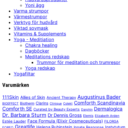
Yoni ägg
Varma strumpor
Värmestrumpor
Verktyg för hudvård
Viktad sovmask
Vitamins & Supplements
Yoga - Meditiation
Chakra healing
Dagböcker
Meditations redskap
Trummor för meditation och trumresor
Yoga redskap
Yogafiltar
Varumärken
Augustinus Bader
111Skin
Allies of Skin
Ancient Therapy
Comforth Scandinavia
Clarins
Biotherm
BIOEFFECT
Clinique
Colekt
Comforth SE
Dermalogica
Curated by Beauty Experts
Darphin
Dr. Barbara Sturm
Dr Dennis Gross
Elemis
Elizabeth Arden
Face Formula (Elixir Cosmeceuticals)
Estée Lauder
FILORGA
Greatlife
Helena Rubinstein
Instytutum
Innate Response
FOREO