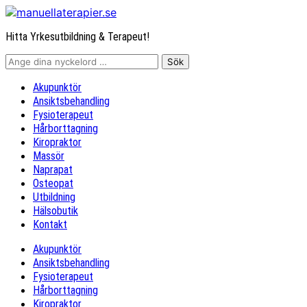
Hitta Yrkesutbildning & Terapeut!
Akupunktör
Ansiktsbehandling
Fysioterapeut
Hårborttagning
Kiropraktor
Massör
Naprapat
Osteopat
Utbildning
Hälsobutik
Kontakt
Akupunktör
Ansiktsbehandling
Fysioterapeut
Hårborttagning
Kiropraktor