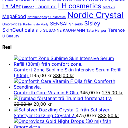
LH cosmetics
La Mer
Lancôme
Lancer
Medik8
Nordic Crystal
MegaFood
Natalie&apos;s Cosmetics
Sisley
SENSAI
Omorovicza
Shiseido
Parfums de Marly
SkinCeuticals
Terence
SUSANNE KAUFMANN
Slip
Tata Harper
U Beauty
Rea!
Comfort Zone Sublime Skin Intensive Serum Refill
Det
Det
(30ml)
1195,00
kr
836,00
kr
ursprungliga
nuvarande
priset
priset
var:
är:
Det
De
Comforth Care Vitamin F Olja
345,00
kr
275,00
kr
1195,00 kr.
836,00 kr.
ursprunglig
nu
Trumlad förstenat trä
Det
Det
priset
pr
39,00
kr
20,00
kr
ursprungliga
nuvarande
var:
är:
priset
priset
Det
345,00 kr.
Det
27
Satisfyer Dazzling Crystal 2
475,00
kr
332,50
kr
var:
är:
ursprungliga
nuv
39,00 kr.
20,00 kr.
priset
pris