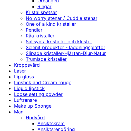
Örhängen
Ringar
Kristallspetsar
No worry stenar / Cuddle stenar
One of a kind kristaller
Pendlar
Råa kristaller
Sällsynta kristaller och kluster
Selenit produkter - laddningsplattor
Slipade kristaller-Hjärtan-Djur-Natur
Trumlade kristaller
Kroppsvård
Laser
Lip gloss
Lipstick and Cream rouge
Liquid lipstick
Loose setting powder
Luftrenare
Make up Sponge
Man
Hudvård
Ansiktskräm
Ansiktsrengöring