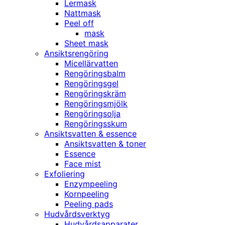
Lermask
Nattmask
Peel off
mask
Sheet mask
Ansiktsrengöring
Micellärvatten
Rengöringsbalm
Rengöringsgel
Rengöringskräm
Rengöringsmjölk
Rengöringsolja
Rengöringsskum
Ansiktsvatten & essence
Ansiktsvatten & toner
Essence
Face mist
Exfoliering
Enzympeeling
Kornpeeling
Peeling pads
Hudvårdsverktyg
Hudvårdsapparater