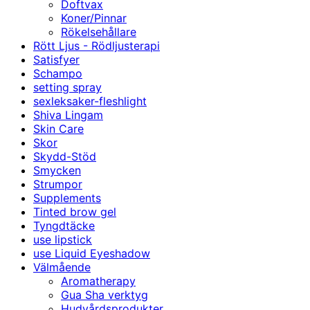
Doftvax
Koner/Pinnar
Rökelsehållare
Rött Ljus - Rödljusterapi
Satisfyer
Schampo
setting spray
sexleksaker-fleshlight
Shiva Lingam
Skin Care
Skor
Skydd-Stöd
Smycken
Strumpor
Supplements
Tinted brow gel
Tyngdtäcke
use lipstick
use Liquid Eyeshadow
Välmående
Aromatherapy
Gua Sha verktyg
Hudvårdsprodukter