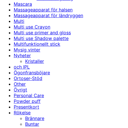
Mascara
Massageapparat för halsen
Massageapparat för ländryggen
Multi
Multi use Crayon
Multi use primer and gloss
Multi use Shadow palette
Multifunktionellt stick
Mysig vinter
Nyheter
Kristaller
och IPL
Ögonfransböjare
Ortoser-Stöd
Other
Övrigt
Personal Care
Powder puff
Presentkort
Rökelse
Brännare
Buntar