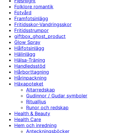
Fleshlight
Folklore romantik
Fotvård
Framfotsinlägg
Fritidsskor-Vandringsskor
Fritidsstrumpor
giftbox_ghost_product
Glow Spray
Hålfotsinlägg
Hälinlägg
Hälsa-Träning
Handledsstöd
Hårborttagning
Hårinpackning
Häxapoteket
Altarredskap
Gudinnor / Gudar symboler
Ritualljus
Runor och redskap
Health & Beauty
Health Care
Hem och inredning
Anteckningsböcker