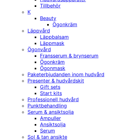
Tillbehör
K
Beauty
Ögonkräm
Läppvård
Läppbalsam
Läppmask
Ögonvård
Fransserum & brynserum
Ögonkräm
Ögonmask
Paketerbjudanden inom hudvård
Presenter & hudvårdskit
Gift sets
Start kits
Professionell hudvård
Punktbehandling
Serum & ansiktsolja
Ampuller
Ansiktsolja
Serum
Sol & tan ansikte