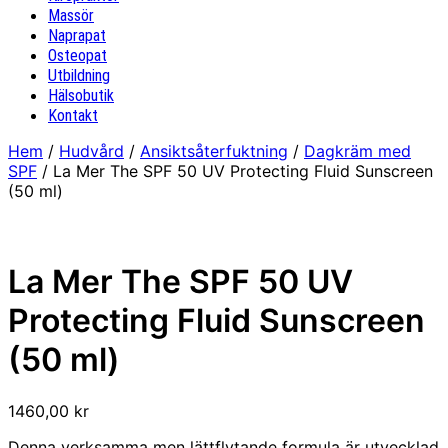
Massör
Naprapat
Osteopat
Utbildning
Hälsobutik
Kontakt
Hem
/
Hudvård
/
Ansiktsåterfuktning
/
Dagkräm med
SPF
/ La Mer The SPF 50 UV Protecting Fluid Sunscreen
(50 ml)
La Mer The SPF 50 UV
Protecting Fluid Sunscreen
(50 ml)
1460,00
kr
Denna verksamma men lättflytande formula är utvecklad