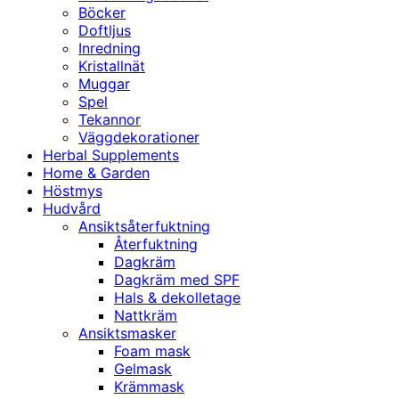
Böcker
Doftljus
Inredning
Kristallnät
Muggar
Spel
Tekannor
Väggdekorationer
Herbal Supplements
Home & Garden
Höstmys
Hudvård
Ansiktsåterfuktning
Återfuktning
Dagkräm
Dagkräm med SPF
Hals & dekolletage
Nattkräm
Ansiktsmasker
Foam mask
Gelmask
Krämmask