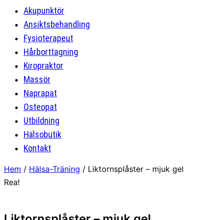
Akupunktör
Ansiktsbehandling
Fysioterapeut
Hårborttagning
Kiropraktor
Massör
Naprapat
Osteopat
Utbildning
Hälsobutik
Kontakt
Hem
/
Hälsa-Träning
/ Liktornsplåster – mjuk gel
Rea!
Liktornsplåster – mjuk gel