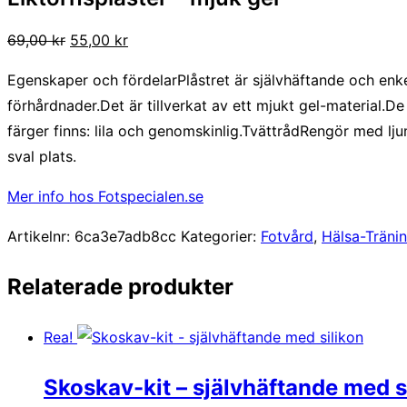
Det
Det
69,00
kr
55,00
kr
ursprungliga
nuvarande
Egenskaper och fördelarPlåstret är självhäftande och enke
priset
priset
förhårdnader.Det är tillverkat av ett mjukt gel-material.De
var:
är:
färger finns: lila och genomskinlig.TvättrådRengör med lj
69,00 kr.
55,00 kr.
sval plats.
Mer info hos Fotspecialen.se
Artikelnr:
6ca3e7adb8cc
Kategorier:
Fotvård
,
Hälsa-Träni
Relaterade produkter
Rea!
Skoskav-kit – självhäftande med s