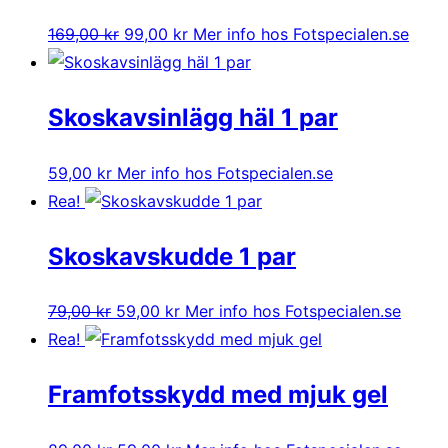
Det
Det
169,00
kr
99,00
kr
Mer info hos Fotspecialen.se
ursprungliga
nuvarande
priset
priset
Skoskavsinlägg häl 1 par
var:
är:
169,00 kr.
99,00 kr.
59,00
kr
Mer info hos Fotspecialen.se
Rea!
Skoskavskudde 1 par
Det
Det
79,00
kr
59,00
kr
Mer info hos Fotspecialen.se
ursprungliga
nuvarande
Rea!
priset
priset
Framfotsskydd med mjuk gel
var:
är:
79,00 kr.
59,00 kr.