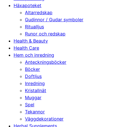
Häxapoteket
Altarredskap
Gudinnor / Gudar symboler
Ritualljus
Runor och redskap
Health & Beauty
Health Care
Hem och inredning
Anteckningsböcker
Böcker
Doftljus
Inredning
Kristallnät
Muggar
Spel
Tekannor
Väggdekorationer
Herbal Supplements