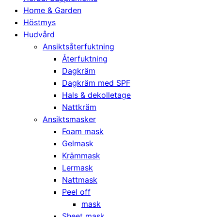
Home & Garden
Höstmys
Hudvård
Ansiktsåterfuktning
Återfuktning
Dagkräm
Dagkräm med SPF
Hals & dekolletage
Nattkräm
Ansiktsmasker
Foam mask
Gelmask
Krämmask
Lermask
Nattmask
Peel off
mask
Sheet mask