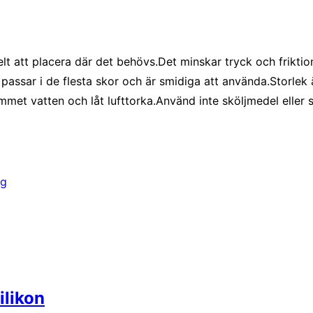
lt att placera där det behövs.Det minskar tryck och friktio
 passar i de flesta skor och är smidiga att använda.Storlek ä
ummet vatten och låt lufttorka.Använd inte sköljmedel elle
ng
ilikon