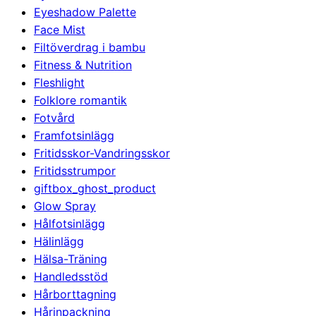
Eyeshadow Palette
Face Mist
Filtöverdrag i bambu
Fitness & Nutrition
Fleshlight
Folklore romantik
Fotvård
Framfotsinlägg
Fritidsskor-Vandringsskor
Fritidsstrumpor
giftbox_ghost_product
Glow Spray
Hålfotsinlägg
Hälinlägg
Hälsa-Träning
Handledsstöd
Hårborttagning
Hårinpackning