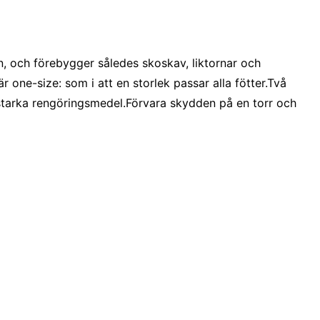
n, och förebygger således skoskav, liktornar och
r one-size: som i att en storlek passar alla fötter.Två
r starka rengöringsmedel.Förvara skydden på en torr och