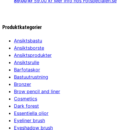
Det
Det
89,00
kr
59,00
kr
Mer info hos Fotspecialen.se
ursprungliga
nuvarande
priset
priset
var:
är:
Produktkategorier
89,00 kr.
59,00 kr.
Ansiktsbastu
Ansiktsborste
Ansiktsprodukter
Ansiktsrulle
Barfotaskor
Bastuutrustning
Bronzer
Brow pencil and liner
Cosmetics
Dark forest
Essentiella oljor
Eyeliner brush
Eyeshadow brush