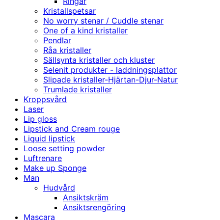
Ringar
Kristallspetsar
No worry stenar / Cuddle stenar
One of a kind kristaller
Pendlar
Råa kristaller
Sällsynta kristaller och kluster
Selenit produkter - laddningsplattor
Slipade kristaller-Hjärtan-Djur-Natur
Trumlade kristaller
Kroppsvård
Laser
Lip gloss
Lipstick and Cream rouge
Liquid lipstick
Loose setting powder
Luftrenare
Make up Sponge
Man
Hudvård
Ansiktskräm
Ansiktsrengöring
Mascara