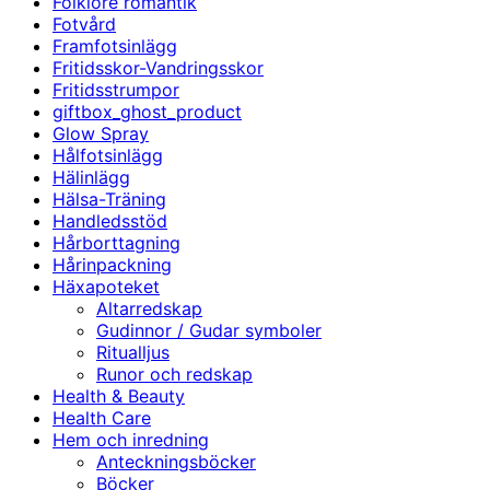
Folklore romantik
Fotvård
Framfotsinlägg
Fritidsskor-Vandringsskor
Fritidsstrumpor
giftbox_ghost_product
Glow Spray
Hålfotsinlägg
Hälinlägg
Hälsa-Träning
Handledsstöd
Hårborttagning
Hårinpackning
Häxapoteket
Altarredskap
Gudinnor / Gudar symboler
Ritualljus
Runor och redskap
Health & Beauty
Health Care
Hem och inredning
Anteckningsböcker
Böcker