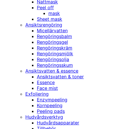
Nattmask
Peel off
mask
Sheet mask
Ansiktsrengöring
Micellärvatten
Rengöringsbalm
Rengöringsgel
Rengöringskräm
Rengöringsmjölk
Rengöringsolja
Rengöringsskum
Ansiktsvatten & essence
Ansiktsvatten & toner
Essence
Face mist
Exfoliering
Enzympeeling
Kornpeeling
Peeling pads
Hudvårdsverktyg
Hudvårdsapparater
Tillbehör