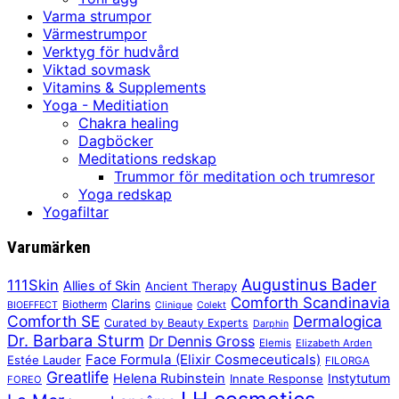
Varma strumpor
Värmestrumpor
Verktyg för hudvård
Viktad sovmask
Vitamins & Supplements
Yoga - Meditiation
Chakra healing
Dagböcker
Meditations redskap
Trummor för meditation och trumresor
Yoga redskap
Yogafiltar
Varumärken
Augustinus Bader
111Skin
Allies of Skin
Ancient Therapy
Comforth Scandinavia
Clarins
Biotherm
BIOEFFECT
Clinique
Colekt
Comforth SE
Dermalogica
Curated by Beauty Experts
Darphin
Dr. Barbara Sturm
Dr Dennis Gross
Elemis
Elizabeth Arden
Face Formula (Elixir Cosmeceuticals)
Estée Lauder
FILORGA
Greatlife
Helena Rubinstein
Instytutum
Innate Response
FOREO