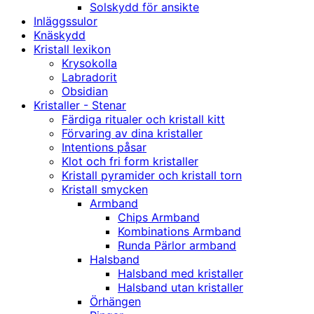
Solskydd för ansikte
Inläggssulor
Knäskydd
Kristall lexikon
Krysokolla
Labradorit
Obsidian
Kristaller - Stenar
Färdiga ritualer och kristall kitt
Förvaring av dina kristaller
Intentions påsar
Klot och fri form kristaller
Kristall pyramider och kristall torn
Kristall smycken
Armband
Chips Armband
Kombinations Armband
Runda Pärlor armband
Halsband
Halsband med kristaller
Halsband utan kristaller
Örhängen