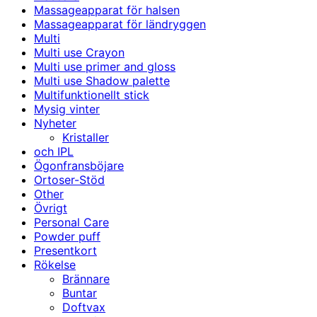
Massageapparat för halsen
Massageapparat för ländryggen
Multi
Multi use Crayon
Multi use primer and gloss
Multi use Shadow palette
Multifunktionellt stick
Mysig vinter
Nyheter
Kristaller
och IPL
Ögonfransböjare
Ortoser-Stöd
Other
Övrigt
Personal Care
Powder puff
Presentkort
Rökelse
Brännare
Buntar
Doftvax