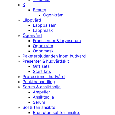
K
Beauty
Ögonkräm
Läppvård
Läppbalsam
Läppmask
Ögonvård
Fransserum & brynserum
Ögonkräm
Ögonmask
Paketerbjudanden inom hudvård
Presenter & hudvårdskit
Gift sets
Start kits
Professionell hudvård
Punktbehandling
Serum & ansiktsolja
Ampuller
Ansiktsolja
Serum
Sol & tan ansikte
Brun utan sol för ansikte