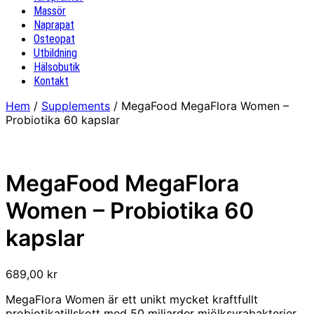
Massör
Naprapat
Osteopat
Utbildning
Hälsobutik
Kontakt
Hem
/
Supplements
/ MegaFood MegaFlora Women –
Probiotika 60 kapslar
MegaFood MegaFlora
Women – Probiotika 60
kapslar
689,00
kr
MegaFlora Women är ett unikt mycket kraftfullt
probiotikatillskott med 50 miljarder mjölksyrabakterier