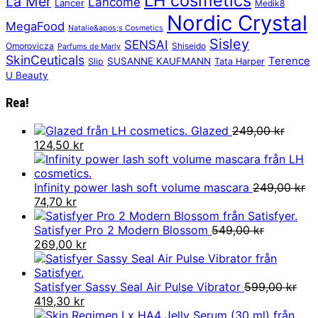
LH cosmetics
La Mer
Lancôme
Lancer
Medik8
Nordic Crystal
MegaFood
Natalie&apos;s Cosmetics
Sisley
SENSAI
Omorovicza
Shiseido
Parfums de Marly
SkinCeuticals
Terence
SUSANNE KAUFMANN
Slip
Tata Harper
U Beauty
Rea!
Glazed
249,00
kr
Det
Det
124,50
kr
ursprungliga
nuvarande
priset
priset
var:
är:
Infinity power lash soft volume mascara
249,00
kr
249,00 kr.
Det
Det
124,50 kr.
74,70
kr
ursprungliga
nuvarande
priset
priset
Satisfyer Pro 2 Modern Blossom
549,00
kr
var:
Det
är:
Det
269,00
kr
249,00 kr.
ursprungliga
74,70 kr.
nuvarande
priset
priset
var:
är:
Satisfyer Sassy Seal Air Pulse Vibrator
599,00
kr
549,00 kr.
Det
Det
269,00 kr.
419,30
kr
ursprungliga
nuvarande