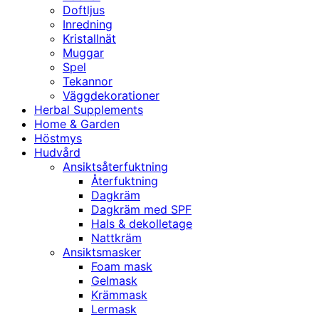
Doftljus
Inredning
Kristallnät
Muggar
Spel
Tekannor
Väggdekorationer
Herbal Supplements
Home & Garden
Höstmys
Hudvård
Ansiktsåterfuktning
Återfuktning
Dagkräm
Dagkräm med SPF
Hals & dekolletage
Nattkräm
Ansiktsmasker
Foam mask
Gelmask
Krämmask
Lermask