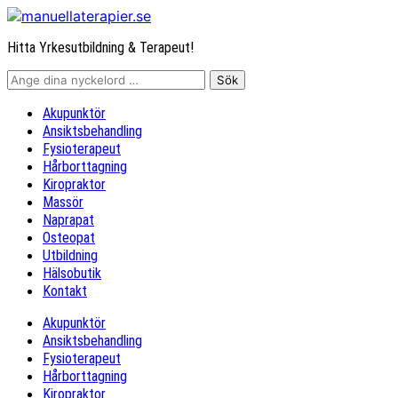
Hitta Yrkesutbildning & Terapeut!
Akupunktör
Ansiktsbehandling
Fysioterapeut
Hårborttagning
Kiropraktor
Massör
Naprapat
Osteopat
Utbildning
Hälsobutik
Kontakt
Akupunktör
Ansiktsbehandling
Fysioterapeut
Hårborttagning
Kiropraktor