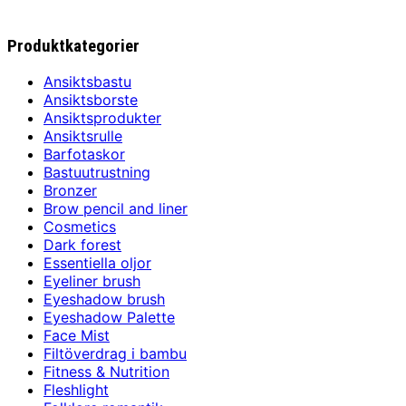
Produktkategorier
Ansiktsbastu
Ansiktsborste
Ansiktsprodukter
Ansiktsrulle
Barfotaskor
Bastuutrustning
Bronzer
Brow pencil and liner
Cosmetics
Dark forest
Essentiella oljor
Eyeliner brush
Eyeshadow brush
Eyeshadow Palette
Face Mist
Filtöverdrag i bambu
Fitness & Nutrition
Fleshlight