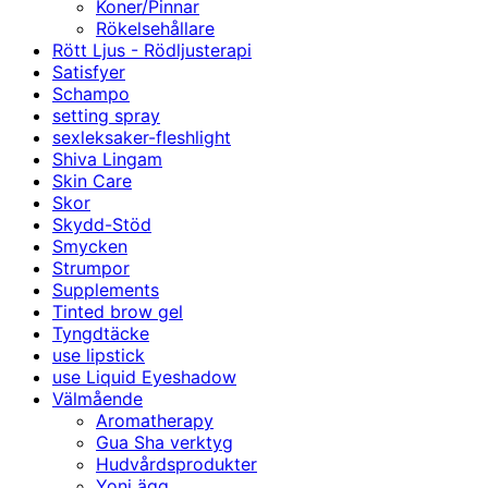
Koner/Pinnar
Rökelsehållare
Rött Ljus - Rödljusterapi
Satisfyer
Schampo
setting spray
sexleksaker-fleshlight
Shiva Lingam
Skin Care
Skor
Skydd-Stöd
Smycken
Strumpor
Supplements
Tinted brow gel
Tyngdtäcke
use lipstick
use Liquid Eyeshadow
Välmående
Aromatherapy
Gua Sha verktyg
Hudvårdsprodukter
Yoni ägg