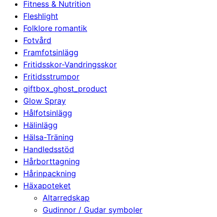
Fitness & Nutrition
Fleshlight
Folklore romantik
Fotvård
Framfotsinlägg
Fritidsskor-Vandringsskor
Fritidsstrumpor
giftbox_ghost_product
Glow Spray
Hålfotsinlägg
Hälinlägg
Hälsa-Träning
Handledsstöd
Hårborttagning
Hårinpackning
Häxapoteket
Altarredskap
Gudinnor / Gudar symboler