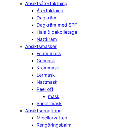
Ansiktsåterfuktning
Återfuktning
Dagkräm
Dagkräm med SPF
Hals & dekolletage
Nattkräm
Ansiktsmasker
Foam mask
Gelmask
Krämmask
Lermask
Nattmask
Peel off
mask
Sheet mask
Ansiktsrengöring
Micellärvatten
Rengöringsbalm