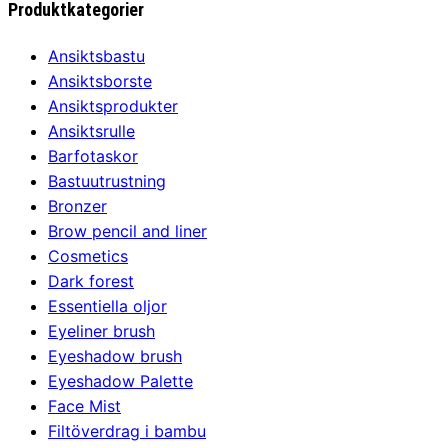
Produktkategorier
Ansiktsbastu
Ansiktsborste
Ansiktsprodukter
Ansiktsrulle
Barfotaskor
Bastuutrustning
Bronzer
Brow pencil and liner
Cosmetics
Dark forest
Essentiella oljor
Eyeliner brush
Eyeshadow brush
Eyeshadow Palette
Face Mist
Filtöverdrag i bambu