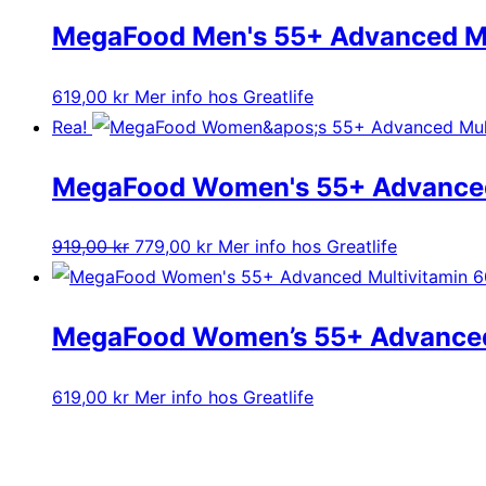
MegaFood Men's 55+ Advanced Mul
619,00
kr
Mer info hos Greatlife
Rea!
MegaFood Women's 55+ Advanced 
Det
Det
919,00
kr
779,00
kr
Mer info hos Greatlife
ursprungliga
nuvarande
priset
priset
MegaFood Women’s 55+ Advanced 
var:
är:
919,00 kr.
779,00 kr.
619,00
kr
Mer info hos Greatlife