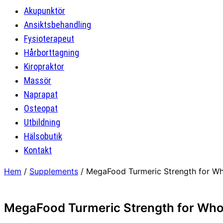
Akupunktör
Ansiktsbehandling
Fysioterapeut
Hårborttagning
Kiropraktor
Massör
Naprapat
Osteopat
Utbildning
Hälsobutik
Kontakt
Hem
/
Supplements
/ MegaFood Turmeric Strength for Wh
MegaFood Turmeric Strength for Whol