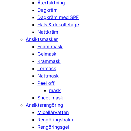
Återfuktning
Dagkräm
Dagkräm med SPF
Hals & dekolletage
Nattkräm
Ansiktsmasker
Foam mask
Gelmask
Krämmask
Lermask
Nattmask
Peel off
mask
Sheet mask
Ansiktsrengöring
Micellärvatten
Rengöringsbalm
Rengöringsgel