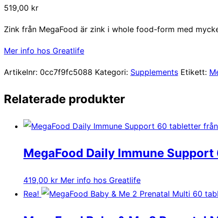
519,00
kr
Zink från MegaFood är zink i whole food-form med mycket 
Mer info hos Greatlife
Artikelnr:
0cc7f9fc5088
Kategori:
Supplements
Etikett:
M
Relaterade produkter
MegaFood Daily Immune Support 6
419,00
kr
Mer info hos Greatlife
Rea!