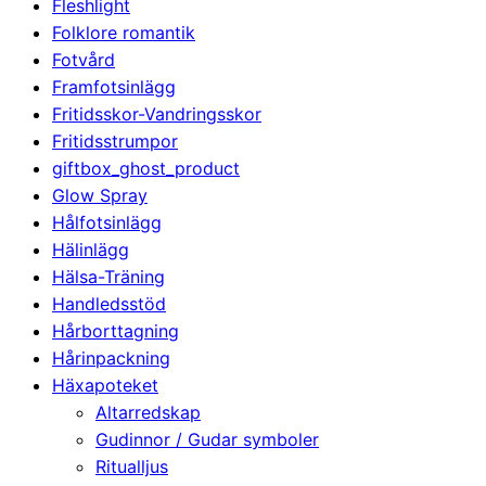
Fleshlight
Folklore romantik
Fotvård
Framfotsinlägg
Fritidsskor-Vandringsskor
Fritidsstrumpor
giftbox_ghost_product
Glow Spray
Hålfotsinlägg
Hälinlägg
Hälsa-Träning
Handledsstöd
Hårborttagning
Hårinpackning
Häxapoteket
Altarredskap
Gudinnor / Gudar symboler
Ritualljus