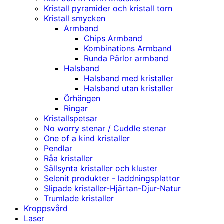
Kristall pyramider och kristall torn
Kristall smycken
Armband
Chips Armband
Kombinations Armband
Runda Pärlor armband
Halsband
Halsband med kristaller
Halsband utan kristaller
Örhängen
Ringar
Kristallspetsar
No worry stenar / Cuddle stenar
One of a kind kristaller
Pendlar
Råa kristaller
Sällsynta kristaller och kluster
Selenit produkter - laddningsplattor
Slipade kristaller-Hjärtan-Djur-Natur
Trumlade kristaller
Kroppsvård
Laser