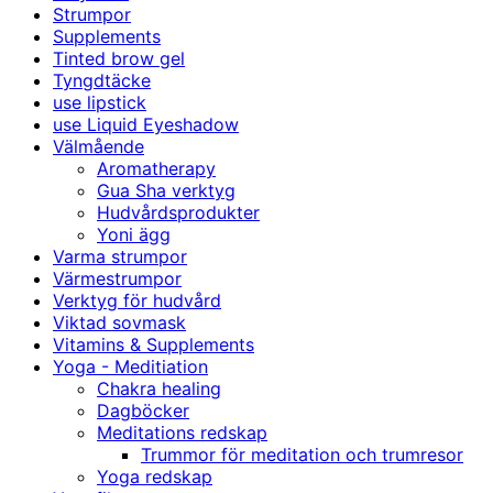
Strumpor
Supplements
Tinted brow gel
Tyngdtäcke
use lipstick
use Liquid Eyeshadow
Välmående
Aromatherapy
Gua Sha verktyg
Hudvårdsprodukter
Yoni ägg
Varma strumpor
Värmestrumpor
Verktyg för hudvård
Viktad sovmask
Vitamins & Supplements
Yoga - Meditiation
Chakra healing
Dagböcker
Meditations redskap
Trummor för meditation och trumresor
Yoga redskap