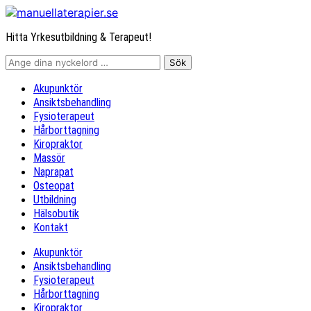
Hitta Yrkesutbildning & Terapeut!
Akupunktör
Ansiktsbehandling
Fysioterapeut
Hårborttagning
Kiropraktor
Massör
Naprapat
Osteopat
Utbildning
Hälsobutik
Kontakt
Akupunktör
Ansiktsbehandling
Fysioterapeut
Hårborttagning
Kiropraktor