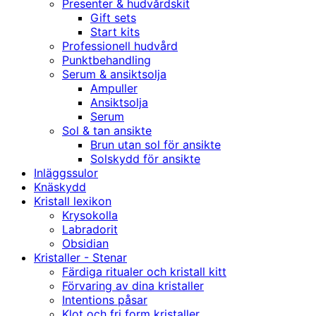
Presenter & hudvårdskit
Gift sets
Start kits
Professionell hudvård
Punktbehandling
Serum & ansiktsolja
Ampuller
Ansiktsolja
Serum
Sol & tan ansikte
Brun utan sol för ansikte
Solskydd för ansikte
Inläggssulor
Knäskydd
Kristall lexikon
Krysokolla
Labradorit
Obsidian
Kristaller - Stenar
Färdiga ritualer och kristall kitt
Förvaring av dina kristaller
Intentions påsar
Klot och fri form kristaller