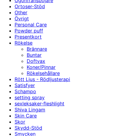
Ögonfransböjare
Ortoser-Stöd
Other
Övrigt
Personal Care
Powder puff
Presentkort
Rökelse
Brännare
Buntar
Doftvax
Koner/Pinnar
Rökelsehållare
Rött Ljus - Rödljusterapi
Satisfyer
Schampo
setting spray
sexleksaker-fleshlight
Shiva Lingam
Skin Care
Skor
Skydd-Stöd
Smycken