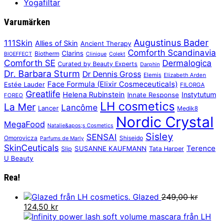
Yogafiltar
Varumärken
Augustinus Bader
111Skin
Allies of Skin
Ancient Therapy
Comforth Scandinavia
Clarins
Biotherm
BIOEFFECT
Clinique
Colekt
Comforth SE
Dermalogica
Curated by Beauty Experts
Darphin
Dr. Barbara Sturm
Dr Dennis Gross
Elemis
Elizabeth Arden
Face Formula (Elixir Cosmeceuticals)
Estée Lauder
FILORGA
Greatlife
Helena Rubinstein
Instytutum
Innate Response
FOREO
LH cosmetics
La Mer
Lancôme
Lancer
Medik8
Nordic Crystal
MegaFood
Natalie&apos;s Cosmetics
Sisley
SENSAI
Omorovicza
Shiseido
Parfums de Marly
SkinCeuticals
Terence
SUSANNE KAUFMANN
Slip
Tata Harper
U Beauty
Rea!
Glazed
249,00
kr
Det
Det
124,50
kr
ursprungliga
nuvarande