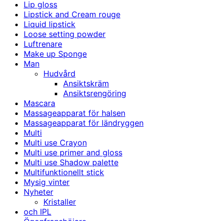
Lip gloss
Lipstick and Cream rouge
Liquid lipstick
Loose setting powder
Luftrenare
Make up Sponge
Man
Hudvård
Ansiktskräm
Ansiktsrengöring
Mascara
Massageapparat för halsen
Massageapparat för ländryggen
Multi
Multi use Crayon
Multi use primer and gloss
Multi use Shadow palette
Multifunktionellt stick
Mysig vinter
Nyheter
Kristaller
och IPL