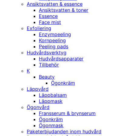
Ansiktsvatten & essence
Ansiktsvatten & toner
Essence
Face mist
Exfoliering
Enzympeeling
Kornpeeling
Peeling pads
Hudvårdsverktyg
Hudvårdsapparater
Tillbehör
K
Beauty
Ögonkräm
Läppvård
Läppbalsam
Läppmask
Ögonvård
Fransserum & brynserum
Ögonkräm
Ögonmask
Paketerbjudanden inom hudvård