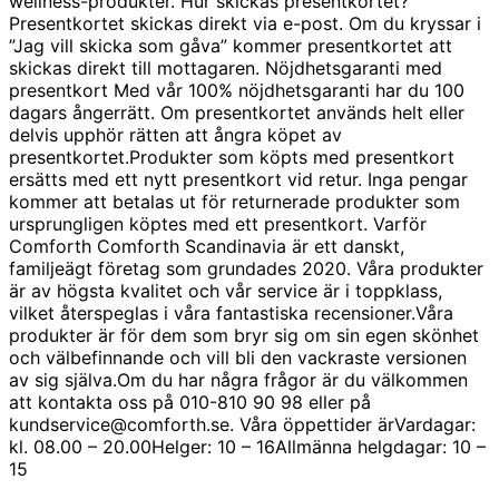
wellness-produkter. Hur skickas presentkortet?
Presentkortet skickas direkt via e-post. Om du kryssar i
”Jag vill skicka som gåva” kommer presentkortet att
skickas direkt till mottagaren. Nöjdhetsgaranti med
presentkort Med vår 100% nöjdhetsgaranti har du 100
dagars ångerrätt. Om presentkortet används helt eller
delvis upphör rätten att ångra köpet av
presentkortet.Produkter som köpts med presentkort
ersätts med ett nytt presentkort vid retur. Inga pengar
kommer att betalas ut för returnerade produkter som
ursprungligen köptes med ett presentkort. Varför
Comforth Comforth Scandinavia är ett danskt,
familjeägt företag som grundades 2020. Våra produkter
är av högsta kvalitet och vår service är i toppklass,
vilket återspeglas i våra fantastiska recensioner.Våra
produkter är för dem som bryr sig om sin egen skönhet
och välbefinnande och vill bli den vackraste versionen
av sig själva.Om du har några frågor är du välkommen
att kontakta oss på 010-810 90 98 eller på
kundservice@comforth.se. Våra öppettider ärVardagar:
kl. 08.00 – 20.00Helger: 10 – 16Allmänna helgdagar: 10 –
15