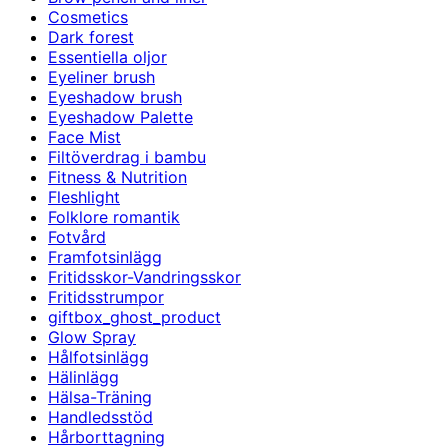
Cosmetics
Dark forest
Essentiella oljor
Eyeliner brush
Eyeshadow brush
Eyeshadow Palette
Face Mist
Filtöverdrag i bambu
Fitness & Nutrition
Fleshlight
Folklore romantik
Fotvård
Framfotsinlägg
Fritidsskor-Vandringsskor
Fritidsstrumpor
giftbox_ghost_product
Glow Spray
Hålfotsinlägg
Hälinlägg
Hälsa-Träning
Handledsstöd
Hårborttagning