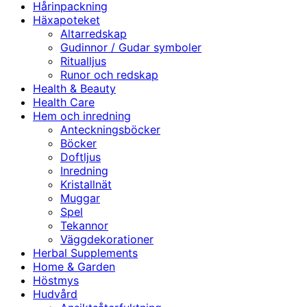
Hårinpackning
Häxapoteket
Altarredskap
Gudinnor / Gudar symboler
Ritualljus
Runor och redskap
Health & Beauty
Health Care
Hem och inredning
Anteckningsböcker
Böcker
Doftljus
Inredning
Kristallnät
Muggar
Spel
Tekannor
Väggdekorationer
Herbal Supplements
Home & Garden
Höstmys
Hudvård