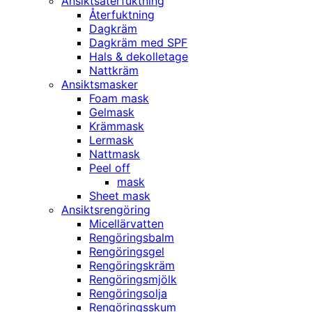
Ansiktsåterfuktning
Återfuktning
Dagkräm
Dagkräm med SPF
Hals & dekolletage
Nattkräm
Ansiktsmasker
Foam mask
Gelmask
Krämmask
Lermask
Nattmask
Peel off
mask
Sheet mask
Ansiktsrengöring
Micellärvatten
Rengöringsbalm
Rengöringsgel
Rengöringskräm
Rengöringsmjölk
Rengöringsolja
Rengöringsskum