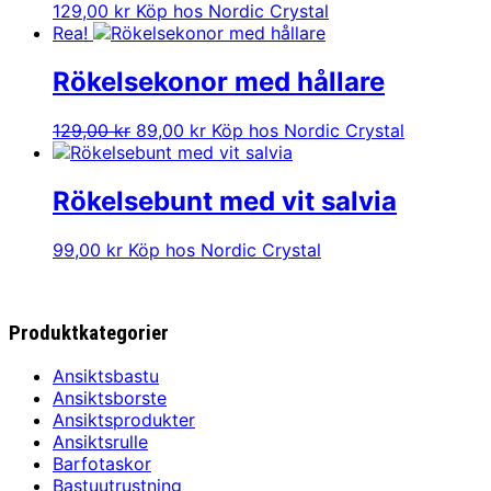
129,00
kr
Köp hos Nordic Crystal
Rea!
Rökelsekonor med hållare
Det
Det
129,00
kr
89,00
kr
Köp hos Nordic Crystal
ursprungliga
nuvarande
priset
priset
var:
är:
Rökelsebunt med vit salvia
129,00 kr.
89,00 kr.
99,00
kr
Köp hos Nordic Crystal
Produktkategorier
Ansiktsbastu
Ansiktsborste
Ansiktsprodukter
Ansiktsrulle
Barfotaskor
Bastuutrustning