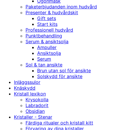
Ögonmask
Paketerbjudanden inom hudvård
Presenter & hudvårdskit
Gift sets
Start kits
Professionell hudvård
Punktbehandling
Serum & ansiktsolja
Ampuller
Ansiktsolja
Serum
Sol & tan ansikte
Brun utan sol för ansikte
Solskydd för ansikte
Inläggssulor
Knäskydd
Kristall lexikon
Krysokolla
Labradorit
Obsidian
Kristaller - Stenar
Färdiga ritualer och kristall kitt
Förvaring av dina kristaller