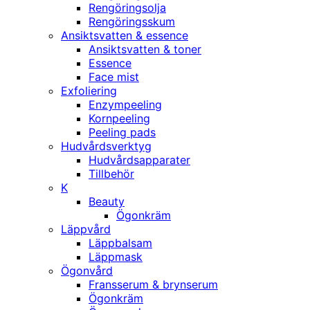
Rengöringsolja
Rengöringsskum
Ansiktsvatten & essence
Ansiktsvatten & toner
Essence
Face mist
Exfoliering
Enzympeeling
Kornpeeling
Peeling pads
Hudvårdsverktyg
Hudvårdsapparater
Tillbehör
K
Beauty
Ögonkräm
Läppvård
Läppbalsam
Läppmask
Ögonvård
Fransserum & brynserum
Ögonkräm