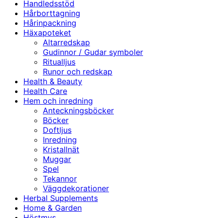
Handledsstöd
Hårborttagning
Hårinpackning
Häxapoteket
Altarredskap
Gudinnor / Gudar symboler
Ritualljus
Runor och redskap
Health & Beauty
Health Care
Hem och inredning
Anteckningsböcker
Böcker
Doftljus
Inredning
Kristallnät
Muggar
Spel
Tekannor
Väggdekorationer
Herbal Supplements
Home & Garden
Höstmys