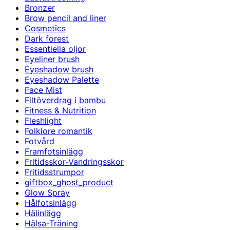
Bronzer
Brow pencil and liner
Cosmetics
Dark forest
Essentiella oljor
Eyeliner brush
Eyeshadow brush
Eyeshadow Palette
Face Mist
Filtöverdrag i bambu
Fitness & Nutrition
Fleshlight
Folklore romantik
Fotvård
Framfotsinlägg
Fritidsskor-Vandringsskor
Fritidsstrumpor
giftbox_ghost_product
Glow Spray
Hålfotsinlägg
Hälinlägg
Hälsa-Träning