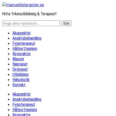
Hitta Yrkesutbildning & Terapeut!
Akupunktör
Ansiktsbehandling
Fysioterapeut
Hårborttagning
Kiropraktor
Massör
Naprapat
Osteopat
Utbildning
Hälsobutik
Kontakt
Akupunktör
Ansiktsbehandling
Fysioterapeut
Hårborttagning
Kiropraktor