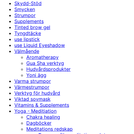
Skydd-Stöd
Smycken
Strumpor
Supplements
Tinted brow gel
Tyngdtäcke
use lipstick
use Liquid Eyeshadow
Välmående
Aromatherapy
Gua Sha verktyg
Hudvårdsprodukter
Yoni ägg
Varma strumpor
Värmestrumpor
Verktyg för hudvård
Viktad sovmask
Vitamins & Supplements
Yoga - Meditiation
Chakra healing
Dagböcker
Meditations redskap