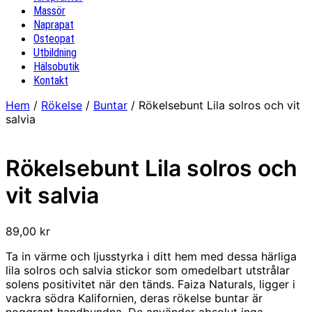
Massör
Naprapat
Osteopat
Utbildning
Hälsobutik
Kontakt
Hem
/
Rökelse
/
Buntar
/ Rökelsebunt Lila solros och vit
salvia
Rökelsebunt Lila solros och
vit salvia
89,00
kr
Ta in värme och ljusstyrka i ditt hem med dessa härliga
lila solros och salvia stickor som omedelbart utstrålar
solens positivitet när den tänds. Faiza Naturals, ligger i
vackra södra Kalifornien, deras rökelse buntar är
noggrant handbundna. De använder absolut inga