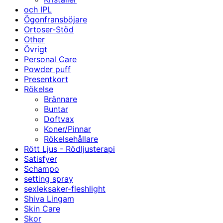
och IPL
Ögonfransböjare
Ortoser-Stöd
Other
Övrigt
Personal Care
Powder puff
Presentkort
Rökelse
Brännare
Buntar
Doftvax
Koner/Pinnar
Rökelsehållare
Rött Ljus - Rödljusterapi
Satisfyer
Schampo
setting spray
sexleksaker-fleshlight
Shiva Lingam
Skin Care
Skor