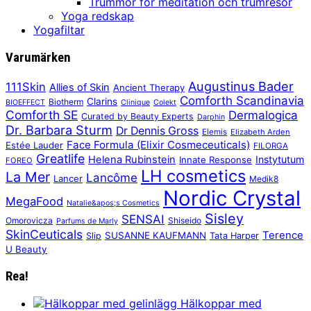
Trummor för meditation och trumresor
Yoga redskap
Yogafiltar
Varumärken
Augustinus Bader
111Skin
Allies of Skin
Ancient Therapy
Comforth Scandinavia
Clarins
Biotherm
BIOEFFECT
Clinique
Colekt
Comforth SE
Dermalogica
Curated by Beauty Experts
Darphin
Dr. Barbara Sturm
Dr Dennis Gross
Elemis
Elizabeth Arden
Face Formula (Elixir Cosmeceuticals)
Estée Lauder
FILORGA
Greatlife
Helena Rubinstein
Instytutum
Innate Response
FOREO
LH cosmetics
La Mer
Lancôme
Lancer
Medik8
Nordic Crystal
MegaFood
Natalie&apos;s Cosmetics
Sisley
SENSAI
Omorovicza
Shiseido
Parfums de Marly
SkinCeuticals
Terence
SUSANNE KAUFMANN
Slip
Tata Harper
U Beauty
Rea!
Hälkoppar med