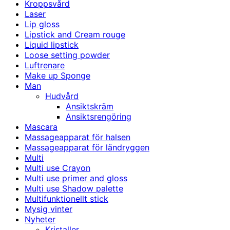
Kroppsvård
Laser
Lip gloss
Lipstick and Cream rouge
Liquid lipstick
Loose setting powder
Luftrenare
Make up Sponge
Man
Hudvård
Ansiktskräm
Ansiktsrengöring
Mascara
Massageapparat för halsen
Massageapparat för ländryggen
Multi
Multi use Crayon
Multi use primer and gloss
Multi use Shadow palette
Multifunktionellt stick
Mysig vinter
Nyheter
Kristaller