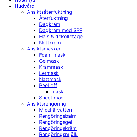
Hudvård
Ansiktsåterfuktning
Återfuktning
Dagkräm
Dagkräm med SPF
Hals & dekolletage
Nattkräm
Ansiktsmasker
Foam mask
Gelmask
Krämmask
Lermask
Nattmask
Peel off
mask
Sheet mask
Ansiktsrengöring
Micellärvatten
Rengöringsbalm
Rengöringsgel
Rengöringskräm
Rengöringsmjölk