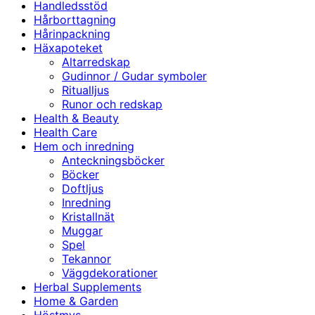
Handledsstöd
Hårborttagning
Hårinpackning
Häxapoteket
Altarredskap
Gudinnor / Gudar symboler
Ritualljus
Runor och redskap
Health & Beauty
Health Care
Hem och inredning
Anteckningsböcker
Böcker
Doftljus
Inredning
Kristallnät
Muggar
Spel
Tekannor
Väggdekorationer
Herbal Supplements
Home & Garden