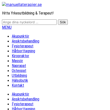
Hitta Yrkesutbildning & Terapeut!
MENU
Akupunktör
Ansiktsbehandling
Fysioterapeut
Hårborttagning
Kiropraktor
Massör
Naprapat
Osteopat
Utbildning
Hälsobutik
Kontakt
Akupunktör
Ansiktsbehandling
Fysioterapeut
Hårborttagning