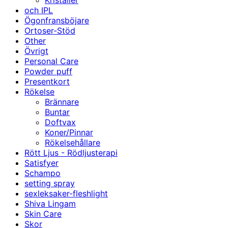
Kristaller
och IPL
Ögonfransböjare
Ortoser-Stöd
Other
Övrigt
Personal Care
Powder puff
Presentkort
Rökelse
Brännare
Buntar
Doftvax
Koner/Pinnar
Rökelsehållare
Rött Ljus - Rödljusterapi
Satisfyer
Schampo
setting spray
sexleksaker-fleshlight
Shiva Lingam
Skin Care
Skor