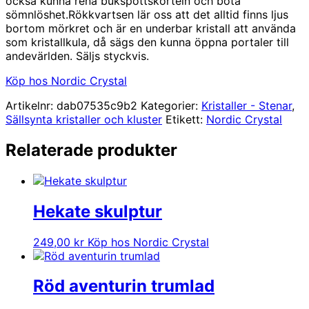
också kunna rena bukspottskörteln och bota
sömnlöshet.Rökkvartsen lär oss att det alltid finns ljus
bortom mörkret och är en underbar kristall att använda
som kristallkula, då sägs den kunna öppna portaler till
andevärlden. Säljs styckvis.
Köp hos Nordic Crystal
Artikelnr:
dab07535c9b2
Kategorier:
Kristaller - Stenar
,
Sällsynta kristaller och kluster
Etikett:
Nordic Crystal
Relaterade produkter
Hekate skulptur
249,00
kr
Köp hos Nordic Crystal
Röd aventurin trumlad