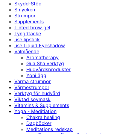
Skydd-Stöd
Smycken
Strumpor
Supplements
Tinted brow gel
Tyngdtäcke
use lipstick
use Liquid Eyeshadow
Välmående
Aromatherapy
Gua Sha verktyg
Hudvårdsprodukter
Yoni ägg
Varma strumpor
Värmestrumpor
Verktyg för hudvård
Viktad sovmask
Vitamins & Supplements
Yoga - Meditiation
Chakra healing
Dagböcker
Meditations redskap