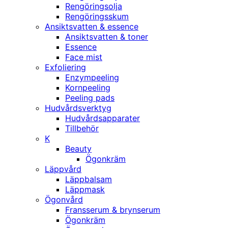
Rengöringsolja
Rengöringsskum
Ansiktsvatten & essence
Ansiktsvatten & toner
Essence
Face mist
Exfoliering
Enzympeeling
Kornpeeling
Peeling pads
Hudvårdsverktyg
Hudvårdsapparater
Tillbehör
K
Beauty
Ögonkräm
Läppvård
Läppbalsam
Läppmask
Ögonvård
Fransserum & brynserum
Ögonkräm