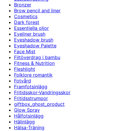
Bronzer
Brow pencil and liner
Cosmetics
Dark forest
Essentiella oljor
Eyeliner brush
Eyeshadow brush
Eyeshadow Palette
Face Mist
Filtöverdrag i bambu
Fitness & Nutrition
Fleshlight
Folklore romantik
Fotvård
Framfotsinlägg
Fritidsskor-Vandringsskor
Fritidsstrumpor
giftbox_ghost_product
Glow Spray
Hålfotsinlägg
Hälinlägg
Hälsa-Träning