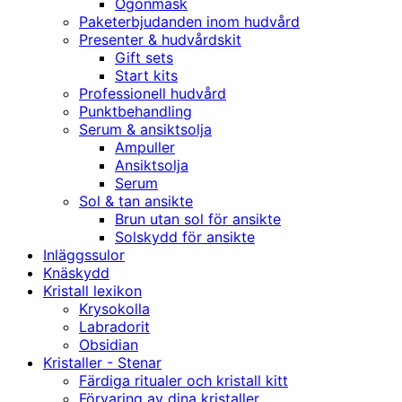
Ögonmask
Paketerbjudanden inom hudvård
Presenter & hudvårdskit
Gift sets
Start kits
Professionell hudvård
Punktbehandling
Serum & ansiktsolja
Ampuller
Ansiktsolja
Serum
Sol & tan ansikte
Brun utan sol för ansikte
Solskydd för ansikte
Inläggssulor
Knäskydd
Kristall lexikon
Krysokolla
Labradorit
Obsidian
Kristaller - Stenar
Färdiga ritualer och kristall kitt
Förvaring av dina kristaller