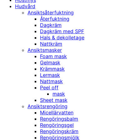
Höstmys
Hudvård
Ansiktsåterfuktning
Återfuktning
Dagkräm
Dagkräm med SPF
Hals & dekolletage
Nattkräm
Ansiktsmasker
Foam mask
Gelmask
Krämmask
Lermask
Nattmask
Peel off
mask
Sheet mask
Ansiktsrengöring
Micellärvatten
Rengöringsbalm
Rengöringsgel
Rengöringskräm
Rengöringsmjölk