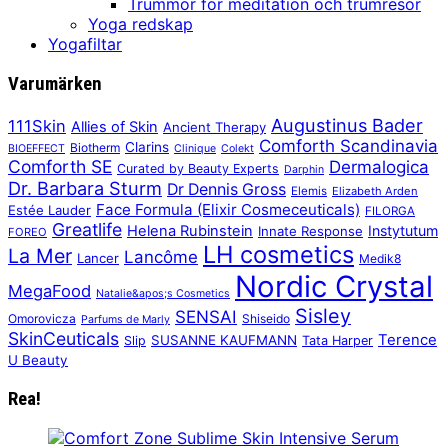
Trummor för meditation och trumresor
Yoga redskap
Yogafiltar
Varumärken
Augustinus Bader
111Skin
Allies of Skin
Ancient Therapy
Comforth Scandinavia
Clarins
Biotherm
BIOEFFECT
Clinique
Colekt
Comforth SE
Dermalogica
Curated by Beauty Experts
Darphin
Dr. Barbara Sturm
Dr Dennis Gross
Elemis
Elizabeth Arden
Face Formula (Elixir Cosmeceuticals)
Estée Lauder
FILORGA
Greatlife
Helena Rubinstein
Instytutum
Innate Response
FOREO
LH cosmetics
La Mer
Lancôme
Lancer
Medik8
Nordic Crystal
MegaFood
Natalie&apos;s Cosmetics
Sisley
SENSAI
Omorovicza
Shiseido
Parfums de Marly
SkinCeuticals
Terence
SUSANNE KAUFMANN
Slip
Tata Harper
U Beauty
Rea!