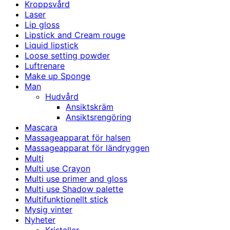
Kroppsvård
Laser
Lip gloss
Lipstick and Cream rouge
Liquid lipstick
Loose setting powder
Luftrenare
Make up Sponge
Man
Hudvård
Ansiktskräm
Ansiktsrengöring
Mascara
Massageapparat för halsen
Massageapparat för ländryggen
Multi
Multi use Crayon
Multi use primer and gloss
Multi use Shadow palette
Multifunktionellt stick
Mysig vinter
Nyheter