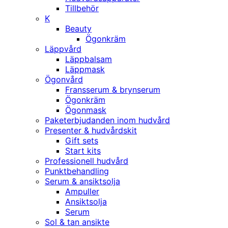
Tillbehör
K
Beauty
Ögonkräm
Läppvård
Läppbalsam
Läppmask
Ögonvård
Fransserum & brynserum
Ögonkräm
Ögonmask
Paketerbjudanden inom hudvård
Presenter & hudvårdskit
Gift sets
Start kits
Professionell hudvård
Punktbehandling
Serum & ansiktsolja
Ampuller
Ansiktsolja
Serum
Sol & tan ansikte