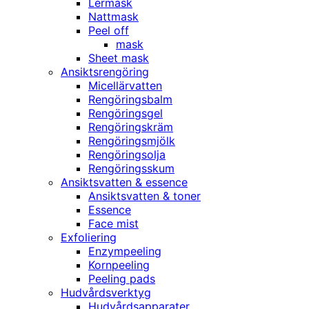
Lermask
Nattmask
Peel off
mask
Sheet mask
Ansiktsrengöring
Micellärvatten
Rengöringsbalm
Rengöringsgel
Rengöringskräm
Rengöringsmjölk
Rengöringsolja
Rengöringsskum
Ansiktsvatten & essence
Ansiktsvatten & toner
Essence
Face mist
Exfoliering
Enzympeeling
Kornpeeling
Peeling pads
Hudvårdsverktyg
Hudvårdsapparater