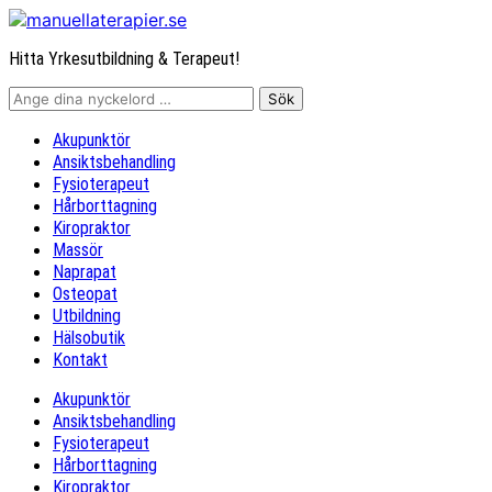
Hitta Yrkesutbildning & Terapeut!
Akupunktör
Ansiktsbehandling
Fysioterapeut
Hårborttagning
Kiropraktor
Massör
Naprapat
Osteopat
Utbildning
Hälsobutik
Kontakt
Akupunktör
Ansiktsbehandling
Fysioterapeut
Hårborttagning
Kiropraktor