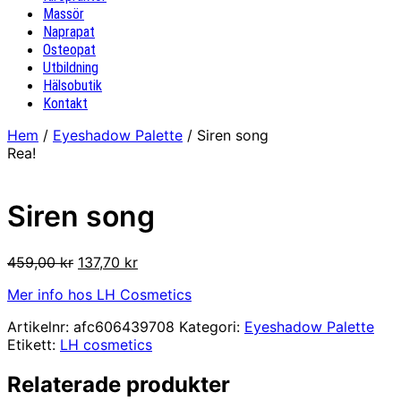
Massör
Naprapat
Osteopat
Utbildning
Hälsobutik
Kontakt
Hem
/
Eyeshadow Palette
/ Siren song
Rea!
Siren song
Det
Det
459,00
kr
137,70
kr
ursprungliga
nuvarande
Mer info hos LH Cosmetics
priset
priset
var:
är:
Artikelnr:
afc606439708
Kategori:
Eyeshadow Palette
459,00 kr.
137,70 kr.
Etikett:
LH cosmetics
Relaterade produkter