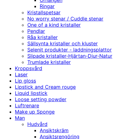
Örhängen
Ringar
Kristallspetsar
No worry stenar / Cuddle stenar
One of a kind kristaller
Pendlar
Råa kristaller
Sällsynta kristaller och kluster
Selenit produkter - laddningsplattor
Slipade kristaller-Hjärtan-Djur-Natur
Trumlade kristaller
Kroppsvård
Laser
Lip gloss
Lipstick and Cream rouge
Liquid lipstick
Loose setting powder
Luftrenare
Make up Sponge
Man
Hudvård
Ansiktskräm
Ansiktsrengöring