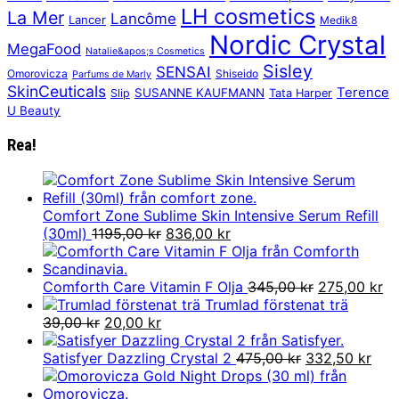
LH cosmetics
La Mer
Lancôme
Lancer
Medik8
Nordic Crystal
MegaFood
Natalie&apos;s Cosmetics
Sisley
SENSAI
Omorovicza
Shiseido
Parfums de Marly
SkinCeuticals
Terence
SUSANNE KAUFMANN
Slip
Tata Harper
U Beauty
Rea!
Comfort Zone Sublime Skin Intensive Serum Refill
Det
Det
(30ml)
1195,00
kr
836,00
kr
ursprungliga
nuvarande
priset
priset
var:
är:
Det
De
Comforth Care Vitamin F Olja
345,00
kr
275,00
kr
1195,00 kr.
836,00 kr.
ursprunglig
nu
Trumlad förstenat trä
Det
Det
priset
pr
39,00
kr
20,00
kr
ursprungliga
nuvarande
var:
är:
priset
priset
Det
345,00 kr.
Det
27
Satisfyer Dazzling Crystal 2
475,00
kr
332,50
kr
var:
är:
ursprungliga
nuv
39,00 kr.
20,00 kr.
priset
pris