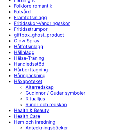
Fleshlight
Folklore romantik
Fotvård
Framfotsinlägg
Fritidsskor-Vandringsskor
Fritidsstrumpor
giftbox_ghost_product
Glow Spray
Hålfotsinlägg
Hälinlägg
Hälsa-Träning
Handledsstöd
Hårborttagning
Hårinpackning
Häxapoteket
Altarredskap
Gudinnor / Gudar symboler
Ritualljus
Runor och redskap
Health & Beauty
Health Care
Hem och inredning
Anteckningsböcker