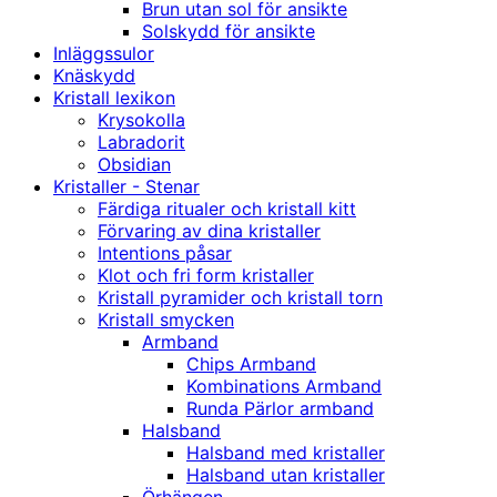
Brun utan sol för ansikte
Solskydd för ansikte
Inläggssulor
Knäskydd
Kristall lexikon
Krysokolla
Labradorit
Obsidian
Kristaller - Stenar
Färdiga ritualer och kristall kitt
Förvaring av dina kristaller
Intentions påsar
Klot och fri form kristaller
Kristall pyramider och kristall torn
Kristall smycken
Armband
Chips Armband
Kombinations Armband
Runda Pärlor armband
Halsband
Halsband med kristaller
Halsband utan kristaller