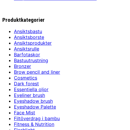
Produktkategorier
Ansiktsbastu
Ansiktsborste
Ansiktsprodukter
Ansiktsrulle
Barfotaskor
Bastuutrustning
Bronzer
Brow pencil and liner
Cosmetics
Dark forest
Essentiella oljor
Eyeliner brush
Eyeshadow brush
Eyeshadow Palette
Face Mist
Filtöverdrag i bambu
Fitness & Nutrition