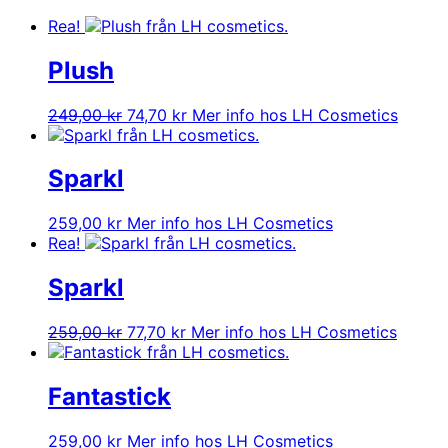
Rea!
Plush
Det
Det
249,00
kr
74,70
kr
Mer info hos LH Cosmetics
ursprungliga
nuvarande
priset
priset
var:
är:
Sparkl
249,00 kr.
74,70 kr.
259,00
kr
Mer info hos LH Cosmetics
Rea!
Sparkl
Det
Det
259,00
kr
77,70
kr
Mer info hos LH Cosmetics
ursprungliga
nuvarande
priset
priset
var:
är:
Fantastick
259,00 kr.
77,70 kr.
259,00
kr
Mer info hos LH Cosmetics