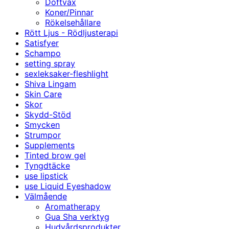
Doftvax
Koner/Pinnar
Rökelsehållare
Rött Ljus - Rödljusterapi
Satisfyer
Schampo
setting spray
sexleksaker-fleshlight
Shiva Lingam
Skin Care
Skor
Skydd-Stöd
Smycken
Strumpor
Supplements
Tinted brow gel
Tyngdtäcke
use lipstick
use Liquid Eyeshadow
Välmående
Aromatherapy
Gua Sha verktyg
Hudvårdsprodukter