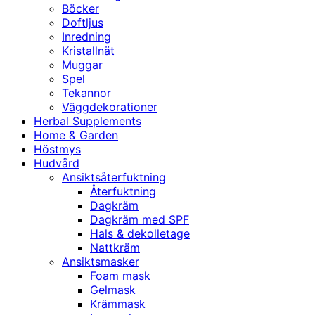
Böcker
Doftljus
Inredning
Kristallnät
Muggar
Spel
Tekannor
Väggdekorationer
Herbal Supplements
Home & Garden
Höstmys
Hudvård
Ansiktsåterfuktning
Återfuktning
Dagkräm
Dagkräm med SPF
Hals & dekolletage
Nattkräm
Ansiktsmasker
Foam mask
Gelmask
Krämmask