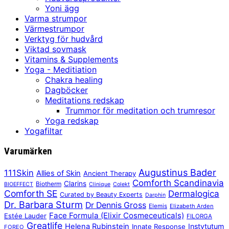
Yoni ägg
Varma strumpor
Värmestrumpor
Verktyg för hudvård
Viktad sovmask
Vitamins & Supplements
Yoga - Meditiation
Chakra healing
Dagböcker
Meditations redskap
Trummor för meditation och trumresor
Yoga redskap
Yogafiltar
Varumärken
Augustinus Bader
111Skin
Allies of Skin
Ancient Therapy
Comforth Scandinavia
Clarins
Biotherm
BIOEFFECT
Clinique
Colekt
Comforth SE
Dermalogica
Curated by Beauty Experts
Darphin
Dr. Barbara Sturm
Dr Dennis Gross
Elemis
Elizabeth Arden
Face Formula (Elixir Cosmeceuticals)
Estée Lauder
FILORGA
Greatlife
Helena Rubinstein
Instytutum
Innate Response
FOREO