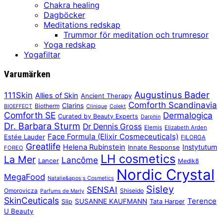
Chakra healing
Dagböcker
Meditations redskap
Trummor för meditation och trumresor
Yoga redskap
Yogafiltar
Varumärken
Augustinus Bader
111Skin
Allies of Skin
Ancient Therapy
Comforth Scandinavia
Clarins
Biotherm
BIOEFFECT
Clinique
Colekt
Comforth SE
Dermalogica
Curated by Beauty Experts
Darphin
Dr. Barbara Sturm
Dr Dennis Gross
Elemis
Elizabeth Arden
Face Formula (Elixir Cosmeceuticals)
Estée Lauder
FILORGA
Greatlife
Helena Rubinstein
Instytutum
Innate Response
FOREO
LH cosmetics
La Mer
Lancôme
Lancer
Medik8
Nordic Crystal
MegaFood
Natalie&apos;s Cosmetics
Sisley
SENSAI
Omorovicza
Shiseido
Parfums de Marly
SkinCeuticals
Terence
SUSANNE KAUFMANN
Slip
Tata Harper
U Beauty