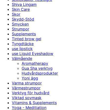
Shiva Lingam
Skin Care
Skor
Skydd-Stöd
Smycken
Strumpor
Supplements
Tinted brow gel
Tyngdtäcke
use lipstick
use Liquid Eyeshadow
Välmående
Aromatherapy
Gua Sha verktyg
Hudvårdsprodukter
Yoni ägg
Varma strumpor
Värmestrumpor
Verktyg för hudvård
Viktad sovmask
Vitamins & Supplements
Yoga - Meditiation