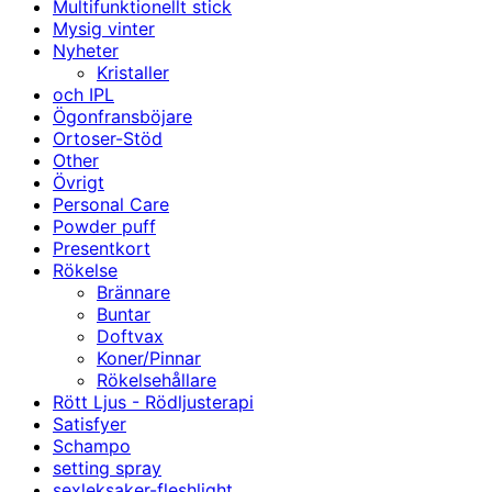
Multifunktionellt stick
Mysig vinter
Nyheter
Kristaller
och IPL
Ögonfransböjare
Ortoser-Stöd
Other
Övrigt
Personal Care
Powder puff
Presentkort
Rökelse
Brännare
Buntar
Doftvax
Koner/Pinnar
Rökelsehållare
Rött Ljus - Rödljusterapi
Satisfyer
Schampo
setting spray
sexleksaker-fleshlight