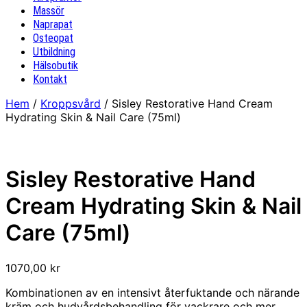
Massör
Naprapat
Osteopat
Utbildning
Hälsobutik
Kontakt
Hem
/
Kroppsvård
/ Sisley Restorative Hand Cream
Hydrating Skin & Nail Care (75ml)
Sisley Restorative Hand
Cream Hydrating Skin & Nail
Care (75ml)
1070,00
kr
Kombinationen av en intensivt återfuktande och närande
kräm och hudvårdsbehandling för vackrare och mer