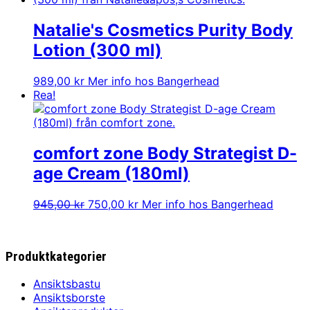
Natalie's Cosmetics Purity Body
Lotion (300 ml)
989,00
kr
Mer info hos Bangerhead
Rea!
comfort zone Body Strategist D-
age Cream (180ml)
Det
Det
945,00
kr
750,00
kr
Mer info hos Bangerhead
ursprungliga
nuvarande
priset
priset
var:
är:
Produktkategorier
945,00 kr.
750,00 kr.
Ansiktsbastu
Ansiktsborste