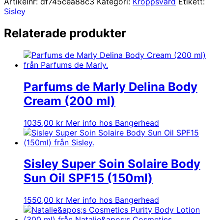
Artikelnr:
df745cea88c3
Kategori:
Kroppsvård
Etikett:
Sisley
Relaterade produkter
Parfums de Marly Delina Body
Cream (200 ml)
1035,00
kr
Mer info hos Bangerhead
Sisley Super Soin Solaire Body
Sun Oil SPF15 (150ml)
1550,00
kr
Mer info hos Bangerhead