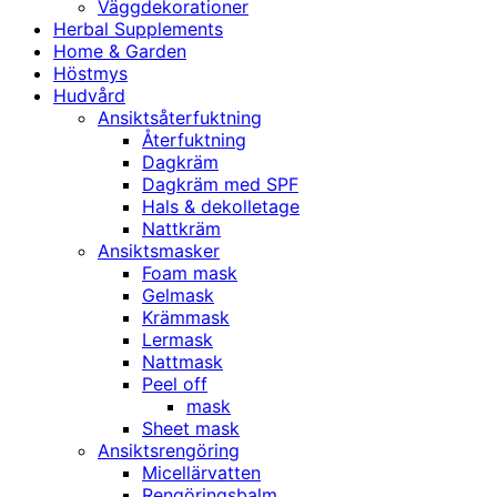
Väggdekorationer
Herbal Supplements
Home & Garden
Höstmys
Hudvård
Ansiktsåterfuktning
Återfuktning
Dagkräm
Dagkräm med SPF
Hals & dekolletage
Nattkräm
Ansiktsmasker
Foam mask
Gelmask
Krämmask
Lermask
Nattmask
Peel off
mask
Sheet mask
Ansiktsrengöring
Micellärvatten
Rengöringsbalm