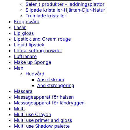
Selenit produkter - laddningsplattor
Slipade kristaller-Hjärtan-Djur-Natur
Trumlade kristaller
Kroppsvård
Laser
Lip gloss
Lipstick and Cream rouge
Liquid lipstick
Loose setting powder
Luftrenare
Make up Sponge
Man
Hudvård
Ansiktskräm
Ansiktsrengöring
Mascara
Massageapparat för halsen
Massageapparat för ländryggen
Multi
Multi use Crayon
Multi use primer and gloss
Multi use Shadow palette