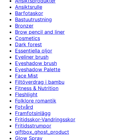
Ansiktsprodukter
Ansiktsrulle
Barfotaskor
Bastuutrustning
Bronzer
Brow pencil and liner
Cosmetics
Dark forest
Essentiella oljor
Eyeliner brush
Eyeshadow brush
Eyeshadow Palette
Face Mist
Filtöverdrag i bambu
Fitness & Nutrition
Fleshlight
Folklore romantik
Fotvård
Framfotsinlägg
Fritidsskor-Vandringsskor
Fritidsstrumpor
giftbox_ghost_product
Glow Spray