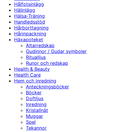
Hålfotsinlägg
Hälinlägg
Hälsa-Träning
Handledsstöd
Hårborttagning
Hårinpackning
Häxapoteket
Altarredskap
Gudinnor / Gudar symboler
Ritualljus
Runor och redskap
Health & Beauty
Health Care
Hem och inredning
Anteckningsböcker
Böcker
Doftljus
Inredning
Kristallnät
Muggar
Spel
Tekannor