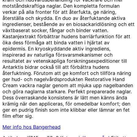
motståndskraftiga naglar. Den kompletta formulan
verkar på alla fronter för att återfukta, ge näring,
återställa och skydda. En duo av återfuktande aktiva
ingredienser, bestående av en biosackaridlösning och ett
växtbaserat socker, fångar och binder vatten.
Kastanjextrakt förbättrar hudens barriärfunktion för att
öka dess förmåga att binda vatten i hjärtat av
epidermis. En kryoskyddande aktiv ingrediens,
inspirerad av naturliga försvarsmekanismer och
resultatet av vetenskapliga forskningsexpeditioner till
Antarktis bidrar också till att förbättra hudens
återfuktning. Förutom att ge komfort och tillföra näring
ger hud- och nagelvårdsprodukten Restorative Hand
Cream vackra naglar genom att mjuka upp nagelbanden
och göra naglarna starkare. Perfekt preparerade naglar.
Dess överraskande konsistens är lätt men känns ända
krämig när den appliceras, för omedelbar komfort; den
ger en pudrig finish som inte klibbar eller lämnar en fet
film efter sig.
Mer info hos Bangerhead