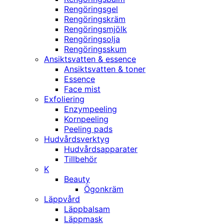
Rengöringsgel
Rengöringskräm
Rengöringsmjölk
Rengöringsolja
Rengöringsskum
Ansiktsvatten & essence
Ansiktsvatten & toner
Essence
Face mist
Exfoliering
Enzympeeling
Kornpeeling
Peeling pads
Hudvårdsverktyg
Hudvårdsapparater
Tillbehör
K
Beauty
Ögonkräm
Läppvård
Läppbalsam
Läppmask