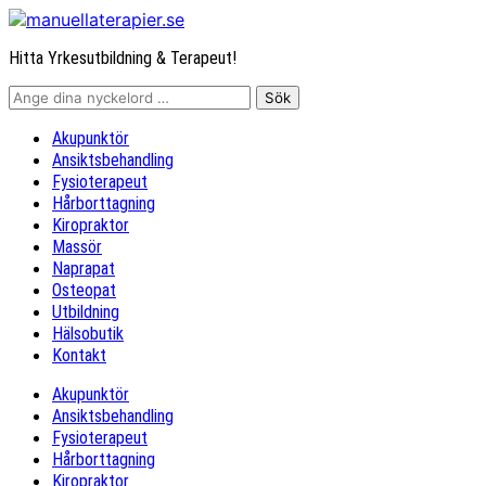
Hitta Yrkesutbildning & Terapeut!
Akupunktör
Ansiktsbehandling
Fysioterapeut
Hårborttagning
Kiropraktor
Massör
Naprapat
Osteopat
Utbildning
Hälsobutik
Kontakt
Akupunktör
Ansiktsbehandling
Fysioterapeut
Hårborttagning
Kiropraktor