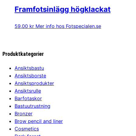
priset
priset
Framfotsinlägg högklackat
var:
är:
299,00 kr.
169,00 kr.
59,00
kr
Mer info hos Fotspecialen.se
Produktkategorier
Ansiktsbastu
Ansiktsborste
Ansiktsprodukter
Ansiktsrulle
Barfotaskor
Bastuutrustning
Bronzer
Brow pencil and liner
Cosmetics