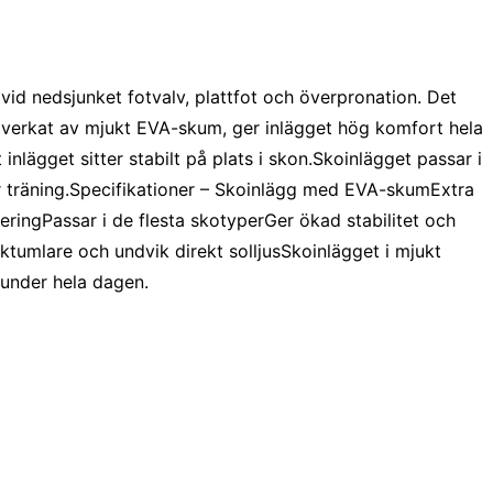
id nedsjunket fotvalv, plattfot och överpronation. Det
Tillverkat av mjukt EVA-skum, ger inlägget hög komfort hela
lägget sitter stabilt på plats i skon.Skoinlägget passar i
er träning.Specifikationer – Skoinlägg med EVA-skumExtra
eringPassar i de flesta skotyperGer ökad stabilitet och
tumlare och undvik direkt solljusSkoinlägget i mjukt
t under hela dagen.