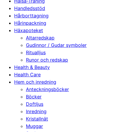
Hälsa-Träning
Handledsstöd
Hårborttagning
Hårinpackning
Häxapoteket
Altarredskap
Gudinnor / Gudar symboler
Ritualljus
Runor och redskap
Health & Beauty
Health Care
Hem och inredning
Anteckningsböcker
Böcker
Doftljus
Inredning
Kristallnät
Muggar