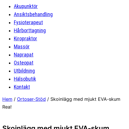
Akupunktör
Ansiktsbehandling
Fysioterapeut
Hårborttagning
Kiropraktor
Massör
Naprapat
Osteopat
Utbildning
Hälsobutik
Kontakt
Hem
/
Ortoser-Stöd
/ Skoinlägg med mjukt EVA-skum
Rea!
Skoinlägg med mjukt EVA-skum