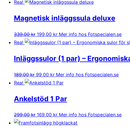
Rea!
Magnetisk inläggssula deluxe
Det
Det
339,00
kr
199,00
kr
Mer info hos Fotspecialen.se
ursprungliga
nuvarande
Rea!
priset
priset
Inläggssulor (1 par) – Ergonomiska
var:
är:
339,00 kr.
199,00 kr.
Det
Det
189,00
kr
99,00
kr
Mer info hos Fotspecialen.se
ursprungliga
nuvarande
Rea!
priset
priset
Ankelstöd 1 Par
var:
är:
189,00 kr.
99,00 kr.
Det
Det
299,00
kr
169,00
kr
Mer info hos Fotspecialen.se
ursprungliga
nuvarande