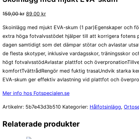
Det
Det
159,00
kr
89,00
kr
ursprungliga
nuvarande
Skoinlägg med mjukt EVA-skum (1 par)Egenskaper och fördel
priset
priset
extra höga fotvalvsstödet hjälper till att korrigera foten
var:
är:
dagen samtidigt som det dämpar stötar och avlastar utsatta
159,00 kr.
89,00 kr.
de flesta skotyper, inklusive vardagsskor, träningsskor 
högt fotvalvsstödAvlastar plattfot och överpronationTillv
komfortTvättrådRengör med fuktig trasaUndvik starka kemi
EVA-skum ger effektiv avlastning vid plattfot och överpron
Mer info hos Fotspecialen.se
Artikelnr:
5b7e43d3b510
Kategorier:
Hålfotsinlägg
,
Ortos
Relaterade produkter