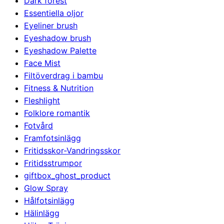
Dark forest
Essentiella oljor
Eyeliner brush
Eyeshadow brush
Eyeshadow Palette
Face Mist
Filtöverdrag i bambu
Fitness & Nutrition
Fleshlight
Folklore romantik
Fotvård
Framfotsinlägg
Fritidsskor-Vandringsskor
Fritidsstrumpor
giftbox_ghost_product
Glow Spray
Hålfotsinlägg
Hälinlägg