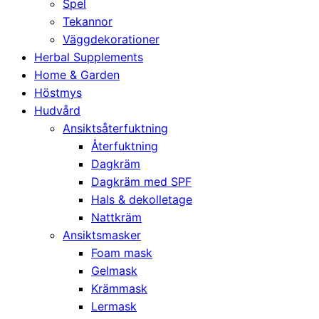
Spel
Tekannor
Väggdekorationer
Herbal Supplements
Home & Garden
Höstmys
Hudvård
Ansiktsåterfuktning
Återfuktning
Dagkräm
Dagkräm med SPF
Hals & dekolletage
Nattkräm
Ansiktsmasker
Foam mask
Gelmask
Krämmask
Lermask