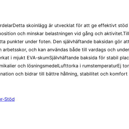
arDetta skoinlägg är utvecklat för att ge effektivt stöd v
s position och minskar belastningen vid gång och aktivitet.
 punkter under foten. Den självhäftande baksidan gör att in
och arbetsskor, och kan användas både till vardags och und
erkat i mjukt EVA-skumSjälvhäftande baksida för stabil plac
kalier och lösningsmedelLufttorka i rumstemperaturEj tork
ation och bidrar till bättre hållning, stabilitet och komfor
er-Stöd