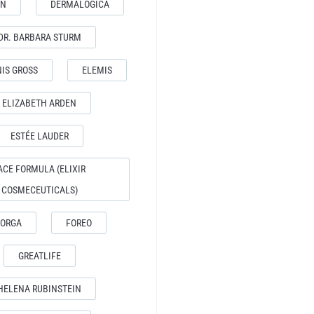
IN
DERMALOGICA
var:
1255,0
DR. BARBARA STURM
IS GROSS
ELEMIS
ELIZABETH ARDEN
ESTÉE LAUDER
ACE FORMULA (ELIXIR
COSMECEUTICALS)
LORGA
FOREO
GREATLIFE
HELENA RUBINSTEIN