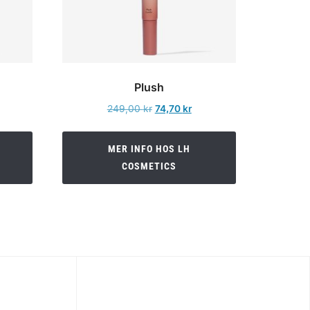
Plush
t
Det
Det
249,00
kr
74,70
kr
ga
varande
ursprungliga
nuvarande
set
priset
priset
MER INFO HOS LH
var:
är:
COSMETICS
70 kr.
249,00 kr.
74,70 kr.