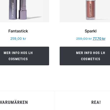
Fantastick
Sparkl
Det
De
259,00
kr
259,00
kr
77,70
kr
ursprungli
nu
priset
pri
MER INFO HOS LH
MER INFO HOS LH
var:
är:
COSMETICS
COSMETICS
259,00 kr.
77,
VARUMÄRKEN
REA!