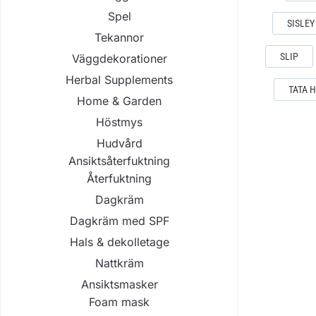
Spel
SISLEY
Tekannor
SLIP
Väggdekorationer
Herbal Supplements
TATA 
Home & Garden
Höstmys
Hudvård
Ansiktsåterfuktning
Återfuktning
Dagkräm
Dagkräm med SPF
Hals & dekolletage
Nattkräm
Ansiktsmasker
Foam mask