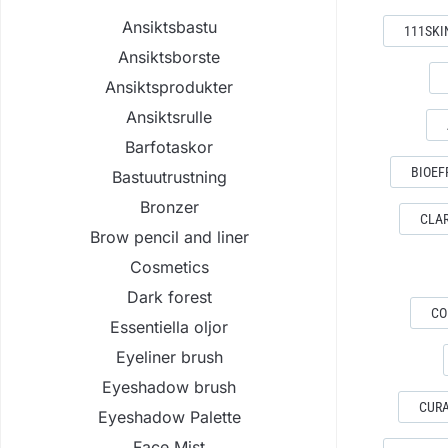
Ansiktsbastu
111SKI
Ansiktsborste
Ansiktsprodukter
Ansiktsrulle
Barfotaskor
BIOEF
Bastuutrustning
Bronzer
CLA
Brow pencil and liner
Cosmetics
Dark forest
CO
Essentiella oljor
Eyeliner brush
Eyeshadow brush
CURA
Eyeshadow Palette
Face Mist