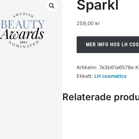
Sparkl
259,00
kr
MER INFO HOS LH CO
Artikelnr:
7e3b61a6578e
K
Etikett:
LH cosmetics
Relaterade prod