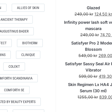
Glazed
N
ALLIES OF SKIN
Det
249,00
kr
124,50
k
ANCIENT THERAPY
ursprungl
Infinity power lash soft 
priset
mascara
AUGUSTINUS BADER
var:
Det
249,00
kr
74,70
249,00 kr
urspru
Satisfyer Pro 2 Mode
FECT
BIOTHERM
priset
Blossom
var:
RINS
CLINIQUE
Det
549,00
kr
269,0
249,00
ursprun
Satisfyer Sassy Seal Air
COLEKT
priset
Vibrator
var:
Det
599,00
kr
419,3
MFORTH SCANDINAVIA
549,00 
urspru
Skin Regimen Lx HA4 J
priset
COMFORTH SE
Serum (30 ml)
var:
Det
1255,00
kr
839,0
599,00
TED BY BEAUTY EXPERTS
urspru
priset