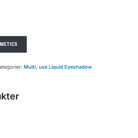
SMETICS
ategorier:
Multi
,
use Liquid Eyeshadow
ukter