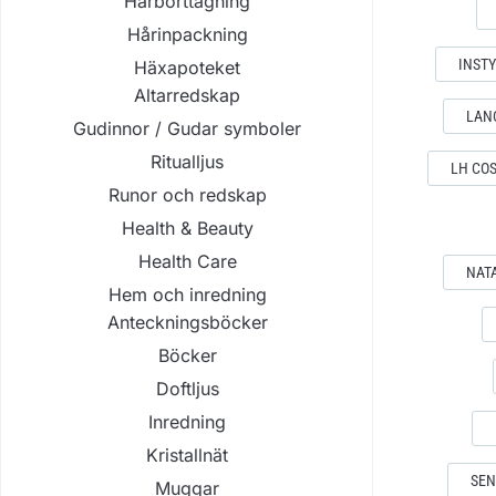
Hårborttagning
Hårinpackning
INST
Häxapoteket
Altarredskap
LAN
Gudinnor / Gudar symboler
Ritualljus
LH CO
Runor och redskap
Health & Beauty
Health Care
NAT
Hem och inredning
Anteckningsböcker
Böcker
Doftljus
Inredning
Kristallnät
SEN
Muggar