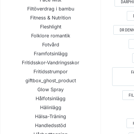
DARPH
Filtöverdrag i bambu
Fitness & Nutrition
Fleshlight
DR DENN
Folklore romantik
Fotvård
Framfotsinlägg
Fritidsskor-Vandringsskor
Fritidsstrumpor
F
giftbox_ghost_product
Glow Spray
FI
Hålfotsinlägg
Hälinlägg
Hälsa-Träning
Handledsstöd