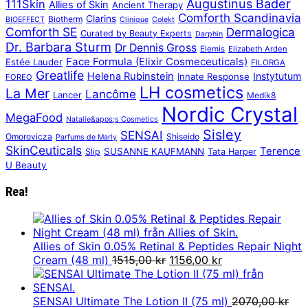
Augustinus Bader
111Skin
Allies of Skin
Ancient Therapy
Comforth Scandinavia
Clarins
Biotherm
BIOEFFECT
Clinique
Colekt
Comforth SE
Dermalogica
Curated by Beauty Experts
Darphin
Dr. Barbara Sturm
Dr Dennis Gross
Elemis
Elizabeth Arden
Face Formula (Elixir Cosmeceuticals)
Estée Lauder
FILORGA
Greatlife
Helena Rubinstein
Instytutum
Innate Response
FOREO
LH cosmetics
La Mer
Lancôme
Lancer
Medik8
Nordic Crystal
MegaFood
Natalie&apos;s Cosmetics
Sisley
SENSAI
Omorovicza
Shiseido
Parfums de Marly
SkinCeuticals
Terence
SUSANNE KAUFMANN
Slip
Tata Harper
U Beauty
Rea!
Allies of Skin 0.05% Retinal & Peptides Repair Night
Det
Det
Cream (48 ml)
1515,00
kr
1156,00
kr
ursprungliga
nuvarande
priset
priset
var:
är:
SENSAI Ultimate The Lotion II (75 ml)
2070,00
kr