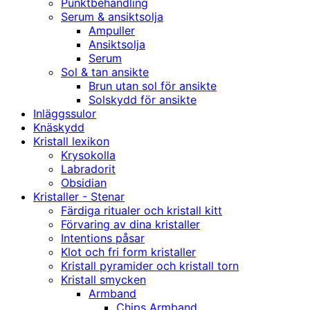
Punktbehandling
Serum & ansiktsolja
Ampuller
Ansiktsolja
Serum
Sol & tan ansikte
Brun utan sol för ansikte
Solskydd för ansikte
Inläggssulor
Knäskydd
Kristall lexikon
Krysokolla
Labradorit
Obsidian
Kristaller - Stenar
Färdiga ritualer och kristall kitt
Förvaring av dina kristaller
Intentions påsar
Klot och fri form kristaller
Kristall pyramider och kristall torn
Kristall smycken
Armband
Chips Armband