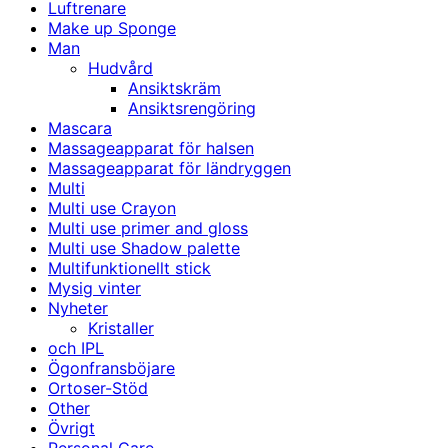
Luftrenare
Make up Sponge
Man
Hudvård
Ansiktskräm
Ansiktsrengöring
Mascara
Massageapparat för halsen
Massageapparat för ländryggen
Multi
Multi use Crayon
Multi use primer and gloss
Multi use Shadow palette
Multifunktionellt stick
Mysig vinter
Nyheter
Kristaller
och IPL
Ögonfransböjare
Ortoser-Stöd
Other
Övrigt