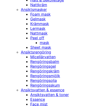
Hals & dekolletage
Nattkräm
Ansiktsmasker
Foam mask
Gelmask
Krämmask
Lermask
Nattmask
Peel off
mask
Sheet mask
Ansiktsrengöring
Micellärvatten
Rengöringsbalm
Rengöringsgel
Rengöringskräm
Rengöringsmjölk
Rengöringsolja
Rengöringsskum
Ansiktsvatten & essence
Ansiktsvatten & toner
Essence
Face mist