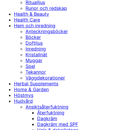
Ritualljus
Runor och redskap
Health & Beauty
Health Care
Hem och inredning
Anteckningsböcker
Böcker
Doftljus
Inredning
Kristallnät
Muggar
Spel
Tekannor
Väggdekorationer
Herbal Supplements
Home & Garden
Höstmys
Hudvård
Ansiktsåterfuktning
Återfuktning
Dagkräm
Dagkräm med SPF