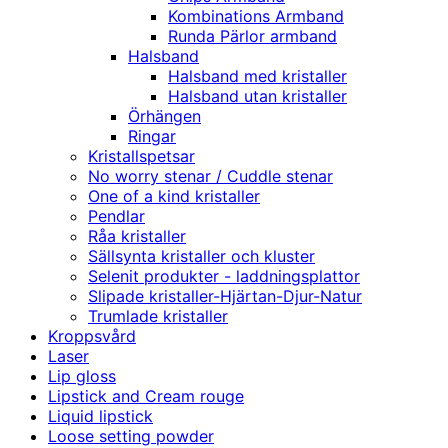
Kombinations Armband
Runda Pärlor armband
Halsband
Halsband med kristaller
Halsband utan kristaller
Örhängen
Ringar
Kristallspetsar
No worry stenar / Cuddle stenar
One of a kind kristaller
Pendlar
Råa kristaller
Sällsynta kristaller och kluster
Selenit produkter - laddningsplattor
Slipade kristaller-Hjärtan-Djur-Natur
Trumlade kristaller
Kroppsvård
Laser
Lip gloss
Lipstick and Cream rouge
Liquid lipstick
Loose setting powder