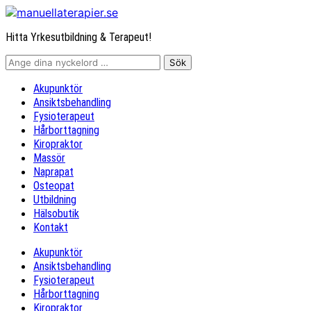
Hitta Yrkesutbildning & Terapeut!
Akupunktör
Ansiktsbehandling
Fysioterapeut
Hårborttagning
Kiropraktor
Massör
Naprapat
Osteopat
Utbildning
Hälsobutik
Kontakt
Akupunktör
Ansiktsbehandling
Fysioterapeut
Hårborttagning
Kiropraktor