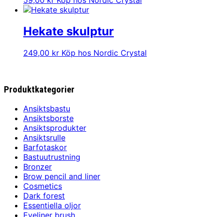
59,00
kr
Köp hos Nordic Crystal
Hekate skulptur
249,00
kr
Köp hos Nordic Crystal
Produktkategorier
Ansiktsbastu
Ansiktsborste
Ansiktsprodukter
Ansiktsrulle
Barfotaskor
Bastuutrustning
Bronzer
Brow pencil and liner
Cosmetics
Dark forest
Essentiella oljor
Eyeliner brush