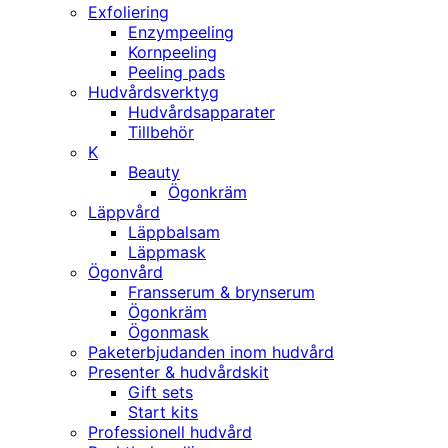
Exfoliering
Enzympeeling
Kornpeeling
Peeling pads
Hudvårdsverktyg
Hudvårdsapparater
Tillbehör
K
Beauty
Ögonkräm
Läppvård
Läppbalsam
Läppmask
Ögonvård
Fransserum & brynserum
Ögonkräm
Ögonmask
Paketerbjudanden inom hudvård
Presenter & hudvårdskit
Gift sets
Start kits
Professionell hudvård