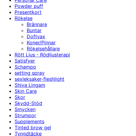
Personal Care
Powder puff
Presentkort
Rökelse
Brännare
Buntar
Doftvax
Koner/Pinnar
Rökelsehållare
Rött Ljus - Rödljusterapi
Satisfyer
Schampo
setting spray
sexleksaker-fleshlight
Shiva Lingam
Skin Care
Skor
Skydd-Stöd
Smycken
Strumpor
Supplements
Tinted brow gel
Tyngdtäcke