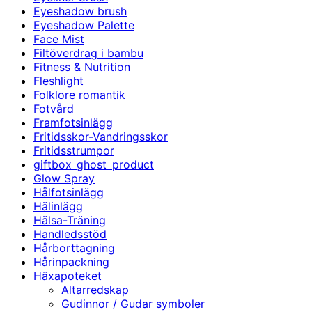
Eyeshadow brush
Eyeshadow Palette
Face Mist
Filtöverdrag i bambu
Fitness & Nutrition
Fleshlight
Folklore romantik
Fotvård
Framfotsinlägg
Fritidsskor-Vandringsskor
Fritidsstrumpor
giftbox_ghost_product
Glow Spray
Hålfotsinlägg
Hälinlägg
Hälsa-Träning
Handledsstöd
Hårborttagning
Hårinpackning
Häxapoteket
Altarredskap
Gudinnor / Gudar symboler