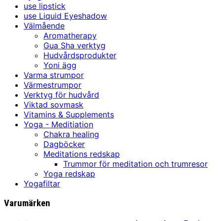
use lipstick
use Liquid Eyeshadow
Välmående
Aromatherapy
Gua Sha verktyg
Hudvårdsprodukter
Yoni ägg
Varma strumpor
Värmestrumpor
Verktyg för hudvård
Viktad sovmask
Vitamins & Supplements
Yoga - Meditiation
Chakra healing
Dagböcker
Meditations redskap
Trummor för meditation och trumresor
Yoga redskap
Yogafiltar
Varumärken