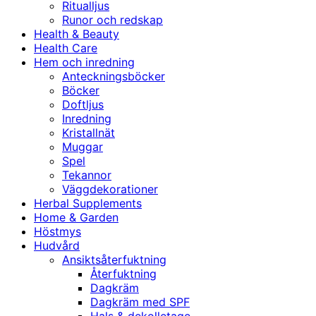
Ritualljus
Runor och redskap
Health & Beauty
Health Care
Hem och inredning
Anteckningsböcker
Böcker
Doftljus
Inredning
Kristallnät
Muggar
Spel
Tekannor
Väggdekorationer
Herbal Supplements
Home & Garden
Höstmys
Hudvård
Ansiktsåterfuktning
Återfuktning
Dagkräm
Dagkräm med SPF