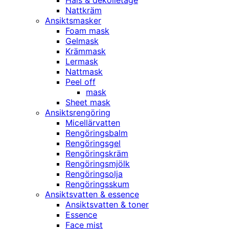
Hals & dekolletage
Nattkräm
Ansiktsmasker
Foam mask
Gelmask
Krämmask
Lermask
Nattmask
Peel off
mask
Sheet mask
Ansiktsrengöring
Micellärvatten
Rengöringsbalm
Rengöringsgel
Rengöringskräm
Rengöringsmjölk
Rengöringsolja
Rengöringsskum
Ansiktsvatten & essence
Ansiktsvatten & toner
Essence
Face mist