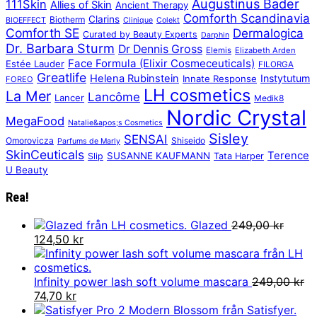
Augustinus Bader
111Skin
Allies of Skin
Ancient Therapy
Comforth Scandinavia
Clarins
Biotherm
BIOEFFECT
Clinique
Colekt
Comforth SE
Dermalogica
Curated by Beauty Experts
Darphin
Dr. Barbara Sturm
Dr Dennis Gross
Elemis
Elizabeth Arden
Face Formula (Elixir Cosmeceuticals)
Estée Lauder
FILORGA
Greatlife
Helena Rubinstein
Instytutum
Innate Response
FOREO
LH cosmetics
La Mer
Lancôme
Lancer
Medik8
Nordic Crystal
MegaFood
Natalie&apos;s Cosmetics
Sisley
SENSAI
Omorovicza
Shiseido
Parfums de Marly
SkinCeuticals
Terence
SUSANNE KAUFMANN
Slip
Tata Harper
U Beauty
Rea!
Glazed
249,00
kr
Det
Det
124,50
kr
ursprungliga
nuvarande
priset
priset
var:
är:
Infinity power lash soft volume mascara
249,00
kr
249,00 kr.
Det
Det
124,50 kr.
74,70
kr
ursprungliga
nuvarande