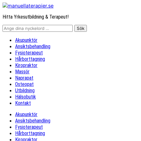
Hitta Yrkesutbildning & Terapeut!
Akupunktör
Ansiktsbehandling
Fysioterapeut
Hårborttagning
Kiropraktor
Massör
Naprapat
Osteopat
Utbildning
Hälsobutik
Kontakt
Akupunktör
Ansiktsbehandling
Fysioterapeut
Hårborttagning
Kiropraktor