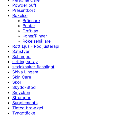
Personal Care
Powder puff
Presentkort
Rökelse
Brännare
Buntar
Doftvax
Koner/Pinnar
Rökelsehållare
Rött Ljus - Rödljusterapi
Satisfyer
Schampo
setting spray
sexleksaker-fleshlight
Shiva Lingam
Skin Care
Skor
Skydd-Stöd
Smycken
Strumpor
Supplements
Tinted brow gel
Tyngdtäcke