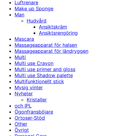
Luftrenare
Make up Sponge
Man
Hudvård
Ansiktskräm
Ansiktsrengöring
Mascara
Massageapparat för halsen
Massageapparat för ländryggen
Multi
Multi use Crayon
Multi use primer and gloss
Multi use Shadow palette
Multifunktionellt stick
Mysig vinter
Nyheter
Kristaller
och IPL
Ögonfransböjare
Ortoser-Stöd
Other
Övrigt