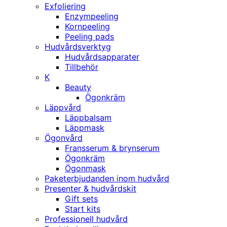
Exfoliering
Enzympeeling
Kornpeeling
Peeling pads
Hudvårdsverktyg
Hudvårdsapparater
Tillbehör
K
Beauty
Ögonkräm
Läppvård
Läppbalsam
Läppmask
Ögonvård
Fransserum & brynserum
Ögonkräm
Ögonmask
Paketerbjudanden inom hudvård
Presenter & hudvårdskit
Gift sets
Start kits
Professionell hudvård