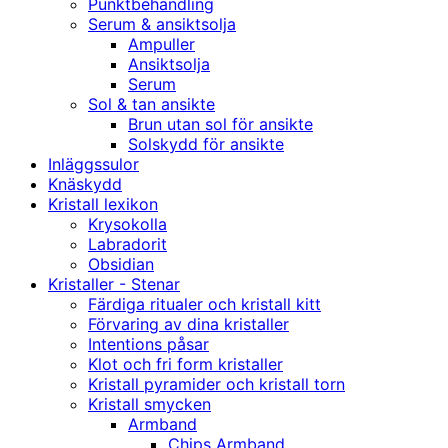
Punktbehandling
Serum & ansiktsolja
Ampuller
Ansiktsolja
Serum
Sol & tan ansikte
Brun utan sol för ansikte
Solskydd för ansikte
Inläggssulor
Knäskydd
Kristall lexikon
Krysokolla
Labradorit
Obsidian
Kristaller - Stenar
Färdiga ritualer och kristall kitt
Förvaring av dina kristaller
Intentions påsar
Klot och fri form kristaller
Kristall pyramider och kristall torn
Kristall smycken
Armband
Chips Armband