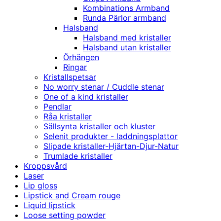
Kombinations Armband
Runda Pärlor armband
Halsband
Halsband med kristaller
Halsband utan kristaller
Örhängen
Ringar
Kristallspetsar
No worry stenar / Cuddle stenar
One of a kind kristaller
Pendlar
Råa kristaller
Sällsynta kristaller och kluster
Selenit produkter - laddningsplattor
Slipade kristaller-Hjärtan-Djur-Natur
Trumlade kristaller
Kroppsvård
Laser
Lip gloss
Lipstick and Cream rouge
Liquid lipstick
Loose setting powder