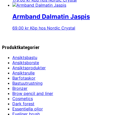
179,00
kr
Köp hos Nordic Crystal
Armband Dalmatin Jaspis
69,00
kr
Köp hos Nordic Crystal
Produktkategorier
Ansiktsbastu
Ansiktsborste
Ansiktsprodukter
Ansiktsrulle
Barfotaskor
Bastuutrustning
Bronzer
Brow pencil and liner
Cosmetics
Dark forest
Essentiella oljor
Eyeliner brush