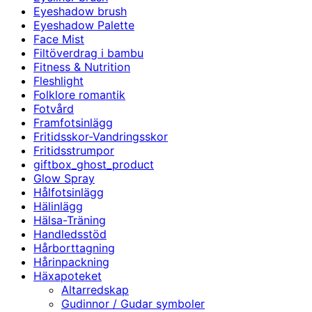
Eyeshadow brush
Eyeshadow Palette
Face Mist
Filtöverdrag i bambu
Fitness & Nutrition
Fleshlight
Folklore romantik
Fotvård
Framfotsinlägg
Fritidsskor-Vandringsskor
Fritidsstrumpor
giftbox_ghost_product
Glow Spray
Hålfotsinlägg
Hälinlägg
Hälsa-Träning
Handledsstöd
Hårborttagning
Hårinpackning
Häxapoteket
Altarredskap
Gudinnor / Gudar symboler