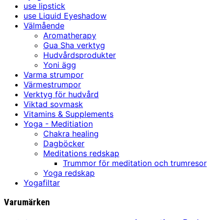
use lipstick
use Liquid Eyeshadow
Välmående
Aromatherapy
Gua Sha verktyg
Hudvårdsprodukter
Yoni ägg
Varma strumpor
Värmestrumpor
Verktyg för hudvård
Viktad sovmask
Vitamins & Supplements
Yoga - Meditiation
Chakra healing
Dagböcker
Meditations redskap
Trummor för meditation och trumresor
Yoga redskap
Yogafiltar
Varumärken