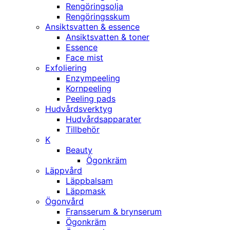
Rengöringsolja
Rengöringsskum
Ansiktsvatten & essence
Ansiktsvatten & toner
Essence
Face mist
Exfoliering
Enzympeeling
Kornpeeling
Peeling pads
Hudvårdsverktyg
Hudvårdsapparater
Tillbehör
K
Beauty
Ögonkräm
Läppvård
Läppbalsam
Läppmask
Ögonvård
Fransserum & brynserum
Ögonkräm