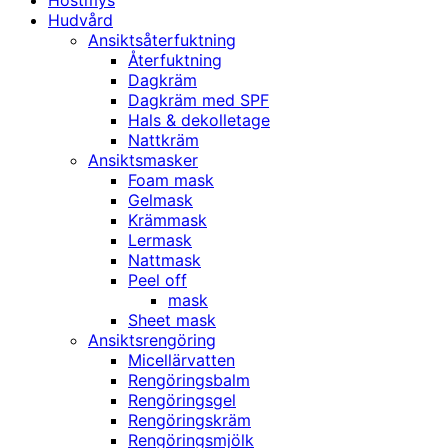
Höstmys
Hudvård
Ansiktsåterfuktning
Återfuktning
Dagkräm
Dagkräm med SPF
Hals & dekolletage
Nattkräm
Ansiktsmasker
Foam mask
Gelmask
Krämmask
Lermask
Nattmask
Peel off
mask
Sheet mask
Ansiktsrengöring
Micellärvatten
Rengöringsbalm
Rengöringsgel
Rengöringskräm
Rengöringsmjölk