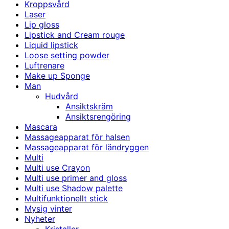
Kroppsvård
Laser
Lip gloss
Lipstick and Cream rouge
Liquid lipstick
Loose setting powder
Luftrenare
Make up Sponge
Man
Hudvård
Ansiktskräm
Ansiktsrengöring
Mascara
Massageapparat för halsen
Massageapparat för ländryggen
Multi
Multi use Crayon
Multi use primer and gloss
Multi use Shadow palette
Multifunktionellt stick
Mysig vinter
Nyheter