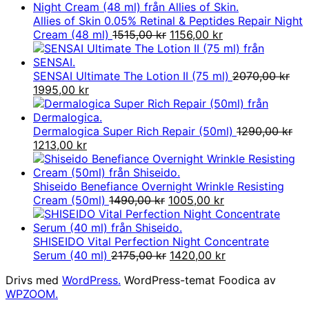
Allies of Skin 0.05% Retinal & Peptides Repair Night
Det
Det
Cream (48 ml)
1515,00
kr
1156,00
kr
ursprungliga
nuvarande
priset
priset
var:
är:
SENSAI Ultimate The Lotion II (75 ml)
2070,00
kr
Det
Det
1515,00 kr.
1156,00 kr.
1995,00
kr
ursprungliga
nuvarande
priset
priset
var:
är:
Dermalogica Super Rich Repair (50ml)
1290,00
kr
2070,00 kr.
Det
Det
1995,00 kr.
1213,00
kr
ursprungliga
nuvarande
priset
priset
var:
är:
Shiseido Benefiance Overnight Wrinkle Resisting
1290,00 kr.
1213,00 kr.
Det
Det
Cream (50ml)
1490,00
kr
1005,00
kr
ursprungliga
nuvarande
priset
priset
var:
är:
SHISEIDO Vital Perfection Night Concentrate
1490,00 kr.
Det
1005,00 kr.
Det
Serum (40 ml)
2175,00
kr
1420,00
kr
ursprungliga
nuvarande
Drivs med
WordPress.
WordPress-temat Foodica av
priset
priset
WPZOOM.
var:
är: