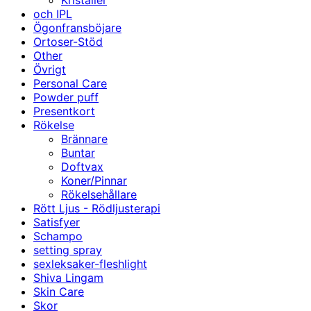
Kristaller
och IPL
Ögonfransböjare
Ortoser-Stöd
Other
Övrigt
Personal Care
Powder puff
Presentkort
Rökelse
Brännare
Buntar
Doftvax
Koner/Pinnar
Rökelsehållare
Rött Ljus - Rödljusterapi
Satisfyer
Schampo
setting spray
sexleksaker-fleshlight
Shiva Lingam
Skin Care
Skor