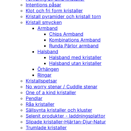
Intentions påsar
Klot och fri form kristaller
Kristall pyramider och kristall torn
Kristall smycken
Armband
Chips Armband
Kombinations Armband
Runda Pärlor armband
Halsband
Halsband med kristaller
Halsband utan kristaller
Örhängen
Ringar
Kristallspetsar
No worry stenar / Cuddle stenar
One of a kind kristaller
Pendlar
Råa kristaller
Sällsynta kristaller och kluster
Selenit produkter - laddningsplattor
Slipade kristaller-Hjärtan-Djur-Natur
Trumlade kristaller