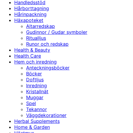
Handledsstöd
Hårborttagning
Hårinpackning
Häxapoteket
Altarredskap
Gudinnor / Gudar symboler
Ritualljus
Runor och redskap
Health & Beauty
Health Care
Hem och inredning
Anteckningsböcker
Böcker
Doftljus
Inredning
Kristallnät
Muggar
Spel
Tekannor
Väggdekorationer
Herbal Supplements
Home & Garden