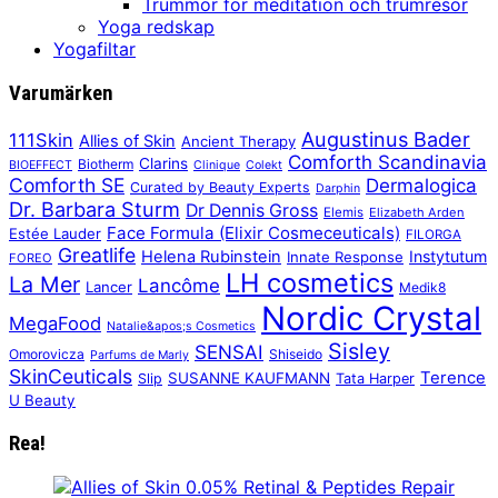
Trummor för meditation och trumresor
Yoga redskap
Yogafiltar
Varumärken
Augustinus Bader
111Skin
Allies of Skin
Ancient Therapy
Comforth Scandinavia
Clarins
Biotherm
BIOEFFECT
Clinique
Colekt
Comforth SE
Dermalogica
Curated by Beauty Experts
Darphin
Dr. Barbara Sturm
Dr Dennis Gross
Elemis
Elizabeth Arden
Face Formula (Elixir Cosmeceuticals)
Estée Lauder
FILORGA
Greatlife
Helena Rubinstein
Instytutum
Innate Response
FOREO
LH cosmetics
La Mer
Lancôme
Lancer
Medik8
Nordic Crystal
MegaFood
Natalie&apos;s Cosmetics
Sisley
SENSAI
Omorovicza
Shiseido
Parfums de Marly
SkinCeuticals
Terence
SUSANNE KAUFMANN
Slip
Tata Harper
U Beauty
Rea!