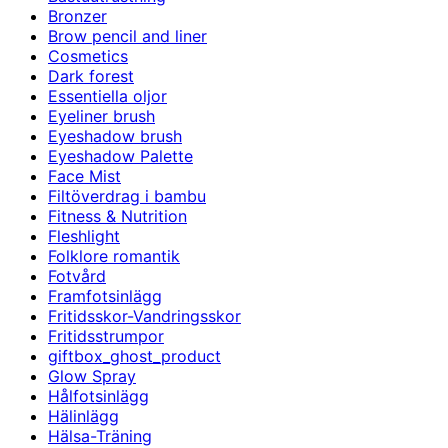
Bronzer
Brow pencil and liner
Cosmetics
Dark forest
Essentiella oljor
Eyeliner brush
Eyeshadow brush
Eyeshadow Palette
Face Mist
Filtöverdrag i bambu
Fitness & Nutrition
Fleshlight
Folklore romantik
Fotvård
Framfotsinlägg
Fritidsskor-Vandringsskor
Fritidsstrumpor
giftbox_ghost_product
Glow Spray
Hålfotsinlägg
Hälinlägg
Hälsa-Träning