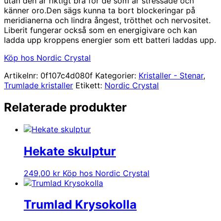
utan den är riktigt bra för de som är stressade och
känner oro.Den sägs kunna ta bort blockeringar på
meridianerna och lindra ångest, trötthet och nervositet.
Liberit fungerar också som en energigivare och kan
ladda upp kroppens energier som ett batteri laddas upp.
Köp hos Nordic Crystal
Artikelnr:
0f107c4d080f
Kategorier:
Kristaller - Stenar
,
Trumlade kristaller
Etikett:
Nordic Crystal
Relaterade produkter
Hekate skulptur
249,00
kr
Köp hos Nordic Crystal
Trumlad Krysokolla