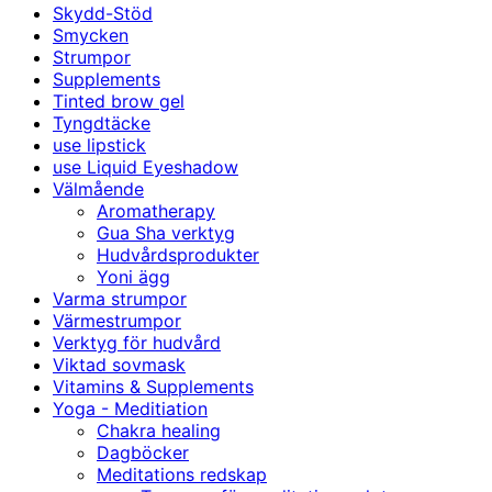
Skydd-Stöd
Smycken
Strumpor
Supplements
Tinted brow gel
Tyngdtäcke
use lipstick
use Liquid Eyeshadow
Välmående
Aromatherapy
Gua Sha verktyg
Hudvårdsprodukter
Yoni ägg
Varma strumpor
Värmestrumpor
Verktyg för hudvård
Viktad sovmask
Vitamins & Supplements
Yoga - Meditiation
Chakra healing
Dagböcker
Meditations redskap