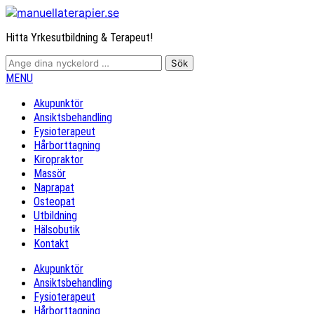
Hitta Yrkesutbildning & Terapeut!
MENU
Akupunktör
Ansiktsbehandling
Fysioterapeut
Hårborttagning
Kiropraktor
Massör
Naprapat
Osteopat
Utbildning
Hälsobutik
Kontakt
Akupunktör
Ansiktsbehandling
Fysioterapeut
Hårborttagning