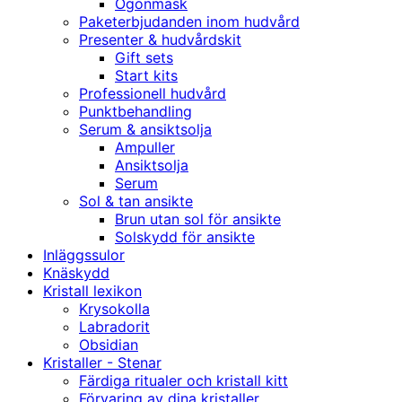
Ögonmask
Paketerbjudanden inom hudvård
Presenter & hudvårdskit
Gift sets
Start kits
Professionell hudvård
Punktbehandling
Serum & ansiktsolja
Ampuller
Ansiktsolja
Serum
Sol & tan ansikte
Brun utan sol för ansikte
Solskydd för ansikte
Inläggssulor
Knäskydd
Kristall lexikon
Krysokolla
Labradorit
Obsidian
Kristaller - Stenar
Färdiga ritualer och kristall kitt
Förvaring av dina kristaller