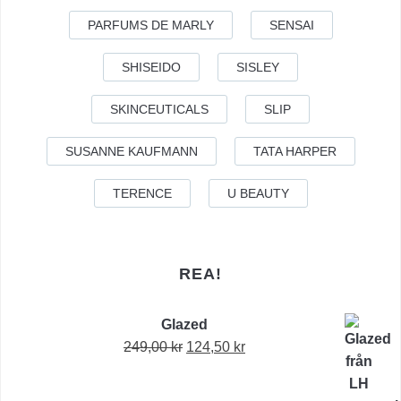
PARFUMS DE MARLY
SENSAI
SHISEIDO
SISLEY
SKINCEUTICALS
SLIP
SUSANNE KAUFMANN
TATA HARPER
TERENCE
U BEAUTY
REA!
Glazed
Det
Det
249,00
kr
124,50
kr
ursprungliga
nuvarande
priset
priset