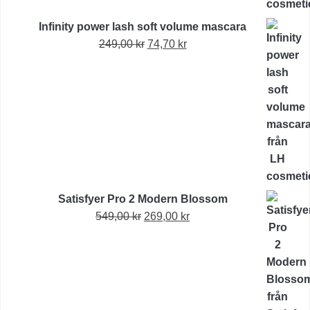
var:
är:
Infinity power lash soft volume mascara
249,00 kr.
124,50 kr.
Det
Det
249,00
kr
74,70
kr
ursprungliga
nuvarande
priset
priset
var:
är:
249,00 kr.
74,70 kr.
Satisfyer Pro 2 Modern Blossom
Det
Det
549,00
kr
269,00
kr
ursprungliga
nuvarande
priset
priset
var:
är:
549,00 kr.
269,00 kr.