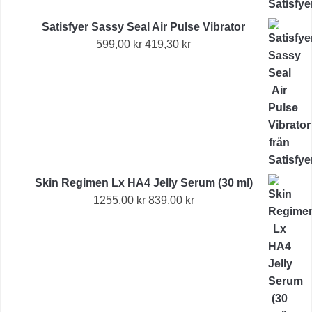
Satisfyer Sassy Seal Air Pulse Vibrator
Det
Det
599,00
kr
419,30
kr
ursprungliga
nuvarande
priset
priset
var:
är:
599,00 kr.
419,30 kr.
Skin Regimen Lx HA4 Jelly Serum (30 ml)
Det
Det
1255,00
kr
839,00
kr
ursprungliga
nuvarande
priset
priset
var:
är:
1255,00 kr.
839,00 kr.