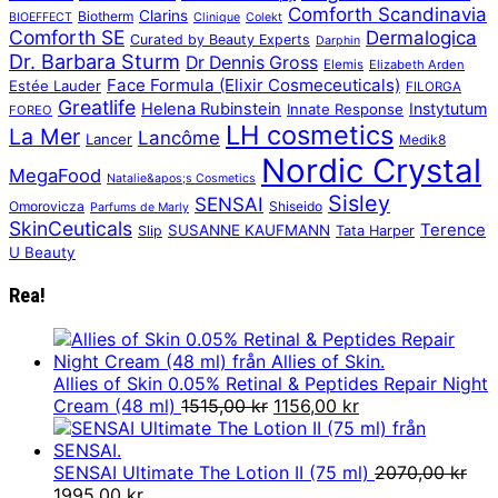
Comforth Scandinavia
Clarins
Biotherm
BIOEFFECT
Clinique
Colekt
Comforth SE
Dermalogica
Curated by Beauty Experts
Darphin
Dr. Barbara Sturm
Dr Dennis Gross
Elemis
Elizabeth Arden
Face Formula (Elixir Cosmeceuticals)
Estée Lauder
FILORGA
Greatlife
Helena Rubinstein
Instytutum
Innate Response
FOREO
LH cosmetics
La Mer
Lancôme
Lancer
Medik8
Nordic Crystal
MegaFood
Natalie&apos;s Cosmetics
Sisley
SENSAI
Omorovicza
Shiseido
Parfums de Marly
SkinCeuticals
Terence
SUSANNE KAUFMANN
Slip
Tata Harper
U Beauty
Rea!
Allies of Skin 0.05% Retinal & Peptides Repair Night
Det
Det
Cream (48 ml)
1515,00
kr
1156,00
kr
ursprungliga
nuvarande
priset
priset
var:
är:
SENSAI Ultimate The Lotion II (75 ml)
2070,00
kr
Det
Det
1515,00 kr.
1156,00 kr.
1995,00
kr