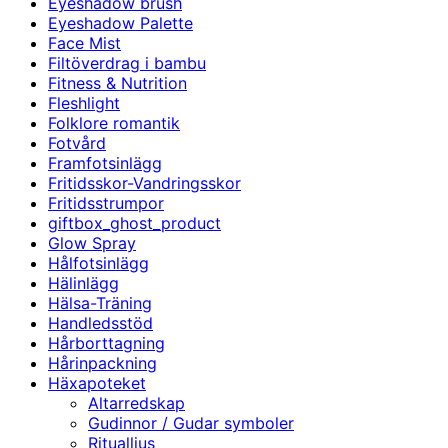
Eyeshadow brush
Eyeshadow Palette
Face Mist
Filtöverdrag i bambu
Fitness & Nutrition
Fleshlight
Folklore romantik
Fotvård
Framfotsinlägg
Fritidsskor-Vandringsskor
Fritidsstrumpor
giftbox_ghost_product
Glow Spray
Hålfotsinlägg
Hälinlägg
Hälsa-Träning
Handledsstöd
Hårborttagning
Hårinpackning
Häxapoteket
Altarredskap
Gudinnor / Gudar symboler
Ritualljus