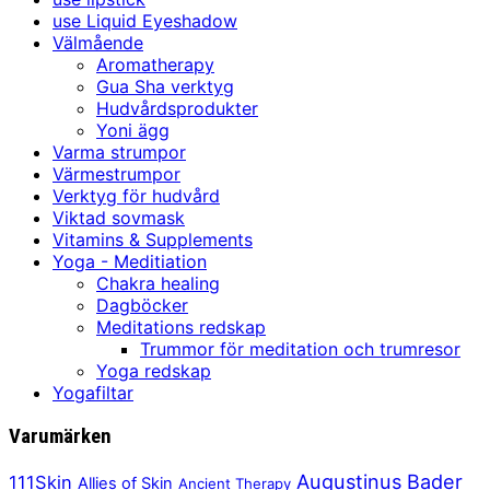
use Liquid Eyeshadow
Välmående
Aromatherapy
Gua Sha verktyg
Hudvårdsprodukter
Yoni ägg
Varma strumpor
Värmestrumpor
Verktyg för hudvård
Viktad sovmask
Vitamins & Supplements
Yoga - Meditiation
Chakra healing
Dagböcker
Meditations redskap
Trummor för meditation och trumresor
Yoga redskap
Yogafiltar
Varumärken
Augustinus Bader
111Skin
Allies of Skin
Ancient Therapy