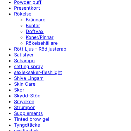
Powder puff
Presentkort
Rökelse
Brännare
Buntar
Doftvax
Koner/Pinnar
Rökelsehållare
Rött Ljus - Rödljusterapi
Satisfyer
Schampo
setting spray
sexleksaker-fleshlight
Shiva Lingam
Skin Care
Skor
Skydd-Stöd
Smycken
Strumpor
Supplements
Tinted brow gel
Tyngdtäcke
use lipstick