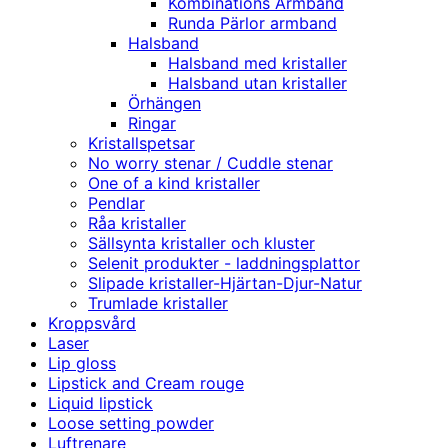
Kombinations Armband
Runda Pärlor armband
Halsband
Halsband med kristaller
Halsband utan kristaller
Örhängen
Ringar
Kristallspetsar
No worry stenar / Cuddle stenar
One of a kind kristaller
Pendlar
Råa kristaller
Sällsynta kristaller och kluster
Selenit produkter - laddningsplattor
Slipade kristaller-Hjärtan-Djur-Natur
Trumlade kristaller
Kroppsvård
Laser
Lip gloss
Lipstick and Cream rouge
Liquid lipstick
Loose setting powder
Luftrenare