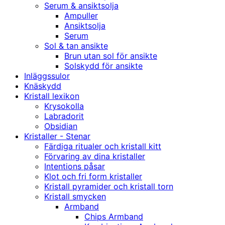
Serum & ansiktsolja
Ampuller
Ansiktsolja
Serum
Sol & tan ansikte
Brun utan sol för ansikte
Solskydd för ansikte
Inläggssulor
Knäskydd
Kristall lexikon
Krysokolla
Labradorit
Obsidian
Kristaller - Stenar
Färdiga ritualer och kristall kitt
Förvaring av dina kristaller
Intentions påsar
Klot och fri form kristaller
Kristall pyramider och kristall torn
Kristall smycken
Armband
Chips Armband