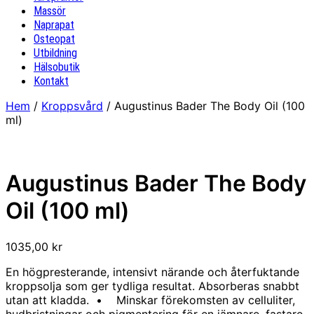
Massör
Naprapat
Osteopat
Utbildning
Hälsobutik
Kontakt
Hem
/
Kroppsvård
/ Augustinus Bader The Body Oil (100
ml)
Augustinus Bader The Body
Oil (100 ml)
1035,00
kr
En högpresterande, intensivt närande och återfuktande
kroppsolja som ger tydliga resultat. Absorberas snabbt
utan att kladda. • Minskar förekomsten av celluliter,
hudbristningar och pigmentering för en jämnare, fastare