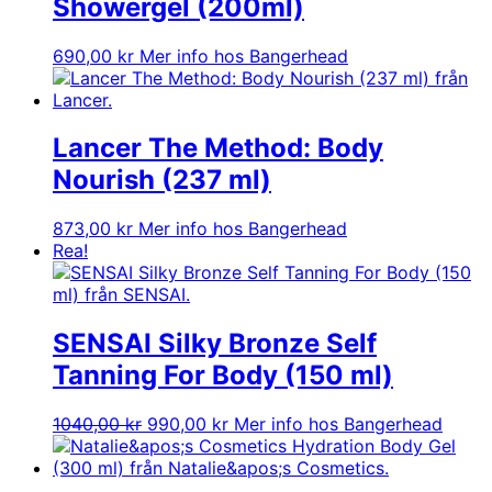
Showergel (200ml)
690,00
kr
Mer info hos Bangerhead
Lancer The Method: Body
Nourish (237 ml)
873,00
kr
Mer info hos Bangerhead
Rea!
SENSAI Silky Bronze Self
Tanning For Body (150 ml)
Det
Det
1040,00
kr
990,00
kr
Mer info hos Bangerhead
ursprungliga
nuvarande
priset
priset
var:
är: