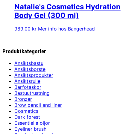
1040,00 kr.
990,00 kr.
Natalie's Cosmetics Hydration
Body Gel (300 ml)
989,00
kr
Mer info hos Bangerhead
Produktkategorier
Ansiktsbastu
Ansiktsborste
Ansiktsprodukter
Ansiktsrulle
Barfotaskor
Bastuutrustning
Bronzer
Brow pencil and liner
Cosmetics
Dark forest
Essentiella oljor
Eyeliner brush