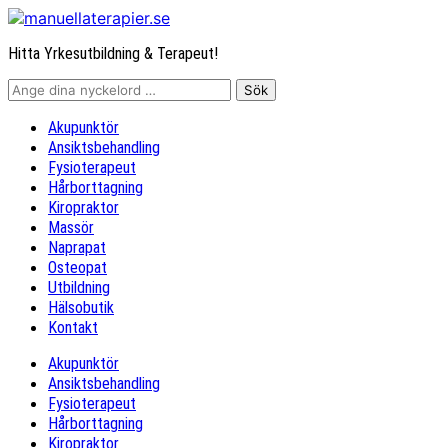
Hitta Yrkesutbildning & Terapeut!
Akupunktör
Ansiktsbehandling
Fysioterapeut
Hårborttagning
Kiropraktor
Massör
Naprapat
Osteopat
Utbildning
Hälsobutik
Kontakt
Akupunktör
Ansiktsbehandling
Fysioterapeut
Hårborttagning
Kiropraktor