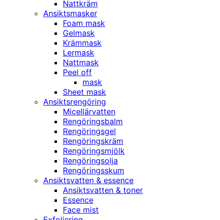
Nattkräm
Ansiktsmasker
Foam mask
Gelmask
Krämmask
Lermask
Nattmask
Peel off
mask
Sheet mask
Ansiktsrengöring
Micellärvatten
Rengöringsbalm
Rengöringsgel
Rengöringskräm
Rengöringsmjölk
Rengöringsolja
Rengöringsskum
Ansiktsvatten & essence
Ansiktsvatten & toner
Essence
Face mist
Exfoliering