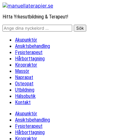
Hitta Yrkesutbildning & Terapeut!
Akupunktör
Ansiktsbehandling
Fysioterapeut
Hårborttagning
Kiropraktor
Massör
Naprapat
Osteopat
Utbildning
Hälsobutik
Kontakt
Akupunktör
Ansiktsbehandling
Fysioterapeut
Hårborttagning
Kiropraktor