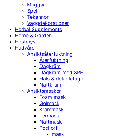
Muggar
Spel
Tekannor
Väggdekorationer
Herbal Supplements
Home & Garden
Höstmys
Hudvård
Ansiktsåterfuktning
Återfuktning
Dagkräm
Dagkräm med SPF
Hals & dekolletage
Nattkräm
Ansiktsmasker
Foam mask
Gelmask
Krämmask
Lermask
Nattmask
Peel off
mask