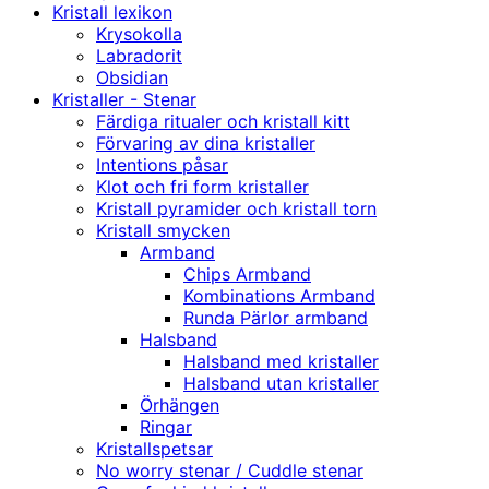
Kristall lexikon
Krysokolla
Labradorit
Obsidian
Kristaller - Stenar
Färdiga ritualer och kristall kitt
Förvaring av dina kristaller
Intentions påsar
Klot och fri form kristaller
Kristall pyramider och kristall torn
Kristall smycken
Armband
Chips Armband
Kombinations Armband
Runda Pärlor armband
Halsband
Halsband med kristaller
Halsband utan kristaller
Örhängen
Ringar
Kristallspetsar
No worry stenar / Cuddle stenar