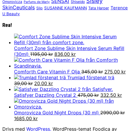
Sisley
SENSAI
Omorovicza
Shiseido
Parfums de Marly
SkinCeuticals
Terence
SUSANNE KAUFMANN
Slip
Tata Harper
U Beauty
Rea!
Comfort Zone Sublime Skin Intensive Serum Refill
Det
Det
(30ml)
1195,00
kr
836,00
kr
ursprungliga
nuvarande
priset
priset
var:
är:
Det
De
Comforth Care Vitamin F Olja
345,00
kr
275,00
kr
1195,00 kr.
836,00 kr.
ursprunglig
nu
Trumlad förstenat trä
Det
Det
priset
pr
39,00
kr
20,00
kr
ursprungliga
nuvarande
var:
är:
priset
priset
Det
345,00 kr.
Det
27
Satisfyer Dazzling Crystal 2
475,00
kr
332,50
kr
var:
är:
ursprungliga
nuv
39,00 kr.
20,00 kr.
priset
pris
var:
är:
Omorovicza Gold Night Drops (30 ml)
2990,00
kr
Det
Det
475,00 kr.
332,
1685,00
kr
ursprungliga
nuvarande
Drivs med
WordPress.
WordPress-temat Foodica av
priset
priset