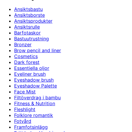
Ansiktsbastu
Ansiktsborste
Ansiktsprodukter
Ansiktsrulle
Barfotaskor
Bastuutrustning
Bronzer
Brow pencil and liner
Cosmetics
Dark forest
Essentiella oljor
Eyeliner brush
Eyeshadow brush
Eyeshadow Palette
Face Mist
Filtöverdrag i bambu
Fitness & Nutrition
Fleshlight
Folklore romantik
Fotvård
Framfotsinlägg