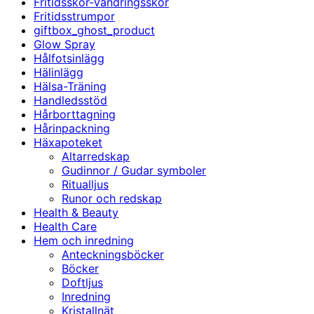
Fritidsskor-Vandringsskor
Fritidsstrumpor
giftbox_ghost_product
Glow Spray
Hålfotsinlägg
Hälinlägg
Hälsa-Träning
Handledsstöd
Hårborttagning
Hårinpackning
Häxapoteket
Altarredskap
Gudinnor / Gudar symboler
Ritualljus
Runor och redskap
Health & Beauty
Health Care
Hem och inredning
Anteckningsböcker
Böcker
Doftljus
Inredning
Kristallnät