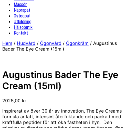
Massör
Naprapat
Osteopat
Utbildning
Hälsobutik
Kontakt
Hem
/
Hudvård
/
Ögonvård
/
Ögonkräm
/ Augustinus
Bader The Eye Cream (15ml)
Augustinus Bader The Eye
Cream (15ml)
2025,00
kr
Inspirerat av över 30 år av innovation, The Eye Creams
formula är lätt, intensivt återfuktande och packad med
kraftfulla peptider för att öka fastheten i hyn. Den
minskar svullnader och mörka ringar under ögonen, fina