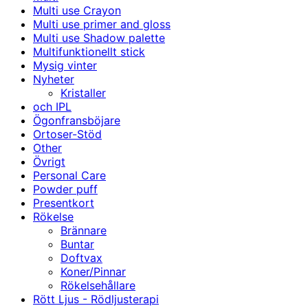
Multi use Crayon
Multi use primer and gloss
Multi use Shadow palette
Multifunktionellt stick
Mysig vinter
Nyheter
Kristaller
och IPL
Ögonfransböjare
Ortoser-Stöd
Other
Övrigt
Personal Care
Powder puff
Presentkort
Rökelse
Brännare
Buntar
Doftvax
Koner/Pinnar
Rökelsehållare
Rött Ljus - Rödljusterapi