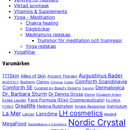
Viktad sovmask
Vitamins & Supplements
Yoga - Meditiation
Chakra healing
Dagböcker
Meditations redskap
Trummor för meditation och trumresor
Yoga redskap
Yogafiltar
Varumärken
Augustinus Bader
111Skin
Allies of Skin
Ancient Therapy
Comforth Scandinavia
Clarins
Biotherm
BIOEFFECT
Clinique
Colekt
Comforth SE
Dermalogica
Curated by Beauty Experts
Darphin
Dr. Barbara Sturm
Dr Dennis Gross
Elemis
Elizabeth Arden
Face Formula (Elixir Cosmeceuticals)
Estée Lauder
FILORGA
Greatlife
Helena Rubinstein
Instytutum
Innate Response
FOREO
LH cosmetics
La Mer
Lancôme
Lancer
Medik8
Nordic Crystal
MegaFood
Natalie&apos;s Cosmetics