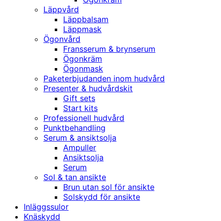
Läppvård
Läppbalsam
Läppmask
Ögonvård
Fransserum & brynserum
Ögonkräm
Ögonmask
Paketerbjudanden inom hudvård
Presenter & hudvårdskit
Gift sets
Start kits
Professionell hudvård
Punktbehandling
Serum & ansiktsolja
Ampuller
Ansiktsolja
Serum
Sol & tan ansikte
Brun utan sol för ansikte
Solskydd för ansikte
Inläggssulor
Knäskydd