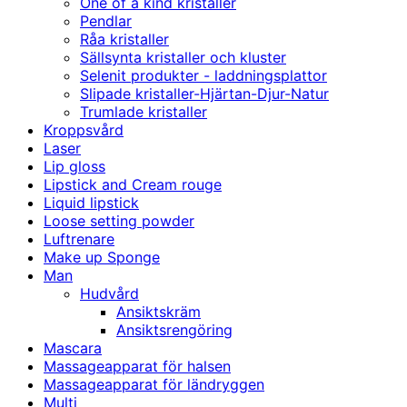
One of a kind kristaller
Pendlar
Råa kristaller
Sällsynta kristaller och kluster
Selenit produkter - laddningsplattor
Slipade kristaller-Hjärtan-Djur-Natur
Trumlade kristaller
Kroppsvård
Laser
Lip gloss
Lipstick and Cream rouge
Liquid lipstick
Loose setting powder
Luftrenare
Make up Sponge
Man
Hudvård
Ansiktskräm
Ansiktsrengöring
Mascara
Massageapparat för halsen
Massageapparat för ländryggen
Multi