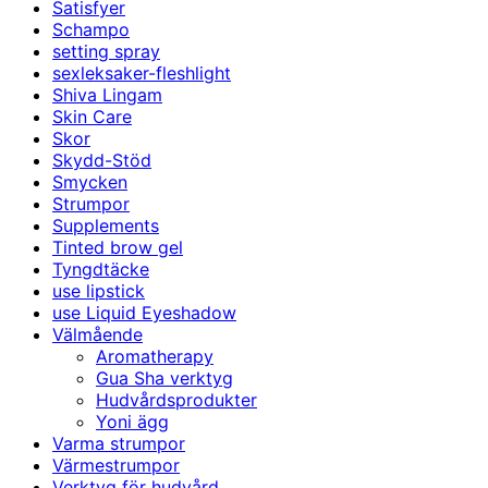
Satisfyer
Schampo
setting spray
sexleksaker-fleshlight
Shiva Lingam
Skin Care
Skor
Skydd-Stöd
Smycken
Strumpor
Supplements
Tinted brow gel
Tyngdtäcke
use lipstick
use Liquid Eyeshadow
Välmående
Aromatherapy
Gua Sha verktyg
Hudvårdsprodukter
Yoni ägg
Varma strumpor
Värmestrumpor
Verktyg för hudvård