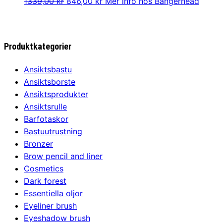
Det
Det
1339,00
kr
846,00
kr
Mer info hos Bangerhead
ursprungliga
nuvarande
priset
priset
var:
är:
Produktkategorier
1339,00 kr.
846,00 kr.
Ansiktsbastu
Ansiktsborste
Ansiktsprodukter
Ansiktsrulle
Barfotaskor
Bastuutrustning
Bronzer
Brow pencil and liner
Cosmetics
Dark forest
Essentiella oljor
Eyeliner brush
Eyeshadow brush