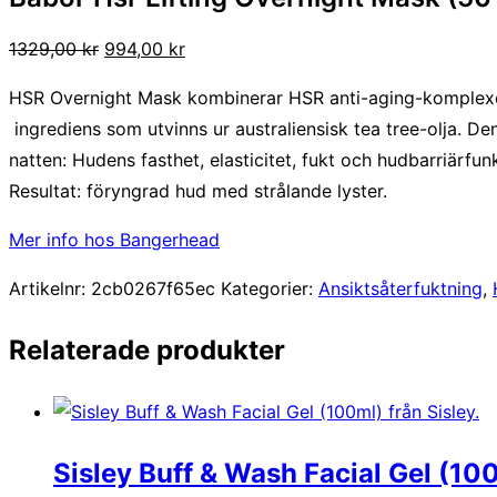
Det
Det
1329,00
kr
994,00
kr
ursprungliga
nuvarande
HSR Overnight Mask kombinerar HSR anti-aging-komplexet
priset
priset
ingrediens som utvinns ur australiensisk tea tree-olja. D
var:
är:
natten: Hudens fasthet, elasticitet, fukt och hudbarriärf
1329,00 kr.
994,00 kr.
Resultat: föryngrad hud med strålande lyster.
Mer info hos Bangerhead
Artikelnr:
2cb0267f65ec
Kategorier:
Ansiktsåterfuktning
,
Relaterade produkter
Sisley Buff & Wash Facial Gel (10