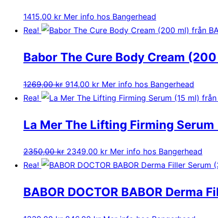
1415,00
kr
Mer info hos Bangerhead
Rea!
Babor The Cure Body Cream (200
Det
Det
1269,00
kr
914,00
kr
Mer info hos Bangerhead
ursprungliga
nuvarande
Rea!
priset
priset
La Mer The Lifting Firming Serum 
var:
är:
1269,00 kr.
914,00 kr.
Det
Det
2350,00
kr
2349,00
kr
Mer info hos Bangerhead
ursprungliga
nuvarande
Rea!
priset
priset
BABOR DOCTOR BABOR Derma Fill
var:
är:
2350,00 kr.
2349,00 kr.