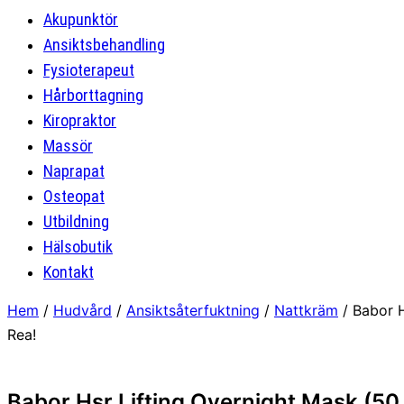
Akupunktör
Ansiktsbehandling
Fysioterapeut
Hårborttagning
Kiropraktor
Massör
Naprapat
Osteopat
Utbildning
Hälsobutik
Kontakt
Hem
/
Hudvård
/
Ansiktsåterfuktning
/
Nattkräm
/ Babor H
Rea!
Babor Hsr Lifting Overnight Mask (50