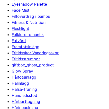
Eyeshadow Palette
Face Mist
Filtöverdrag i bambu
Fitness & Nutrition
Fleshlight
Folklore romantik
Fotvård
Framfotsinlägg
Fritidsskor-Vandringsskor
Fritidsstrumpor
giftbox_ghost_product
Glow Spray
Hålfotsinlägg
Hälinlägg
Hälsa-Träning
Handledsstöd
Hårborttagning
Hårinpackning