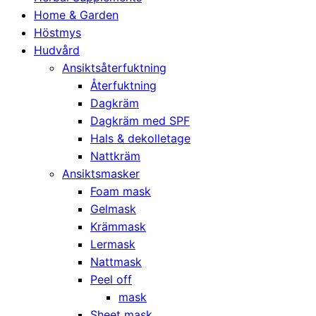
Home & Garden
Höstmys
Hudvård
Ansiktsåterfuktning
Återfuktning
Dagkräm
Dagkräm med SPF
Hals & dekolletage
Nattkräm
Ansiktsmasker
Foam mask
Gelmask
Krämmask
Lermask
Nattmask
Peel off
mask
Sheet mask