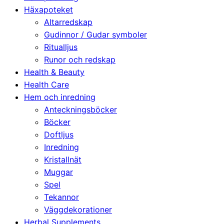
Häxapoteket
Altarredskap
Gudinnor / Gudar symboler
Ritualljus
Runor och redskap
Health & Beauty
Health Care
Hem och inredning
Anteckningsböcker
Böcker
Doftljus
Inredning
Kristallnät
Muggar
Spel
Tekannor
Väggdekorationer
Herbal Supplements