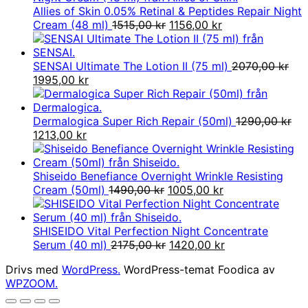
Allies of Skin 0.05% Retinal & Peptides Repair Night
Det
Det
Cream (48 ml)
1515,00
kr
1156,00
kr
ursprungliga
nuvarande
priset
priset
var:
är:
SENSAI Ultimate The Lotion II (75 ml)
2070,00
kr
Det
Det
1515,00 kr.
1156,00 kr.
1995,00
kr
ursprungliga
nuvarande
priset
priset
var:
är:
Dermalogica Super Rich Repair (50ml)
1290,00
kr
2070,00 kr.
Det
Det
1995,00 kr.
1213,00
kr
ursprungliga
nuvarande
priset
priset
var:
är:
Shiseido Benefiance Overnight Wrinkle Resisting
1290,00 kr.
1213,00 kr.
Det
Det
Cream (50ml)
1490,00
kr
1005,00
kr
ursprungliga
nuvarande
priset
priset
var:
är:
SHISEIDO Vital Perfection Night Concentrate
1490,00 kr.
Det
1005,00 kr.
Det
Serum (40 ml)
2175,00
kr
1420,00
kr
ursprungliga
nuvarande
Drivs med
WordPress.
WordPress-temat Foodica av
priset
priset
WPZOOM.
var:
är:
2175,00 kr.
1420,00 kr.