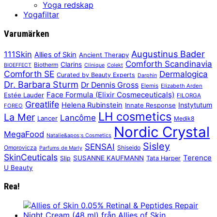
Yoga redskap
Yogafiltar
Varumärken
Augustinus Bader
111Skin
Allies of Skin
Ancient Therapy
Comforth Scandinavia
Clarins
Biotherm
BIOEFFECT
Clinique
Colekt
Comforth SE
Dermalogica
Curated by Beauty Experts
Darphin
Dr. Barbara Sturm
Dr Dennis Gross
Elemis
Elizabeth Arden
Face Formula (Elixir Cosmeceuticals)
Estée Lauder
FILORGA
Greatlife
Helena Rubinstein
Instytutum
Innate Response
FOREO
LH cosmetics
La Mer
Lancôme
Lancer
Medik8
Nordic Crystal
MegaFood
Natalie&apos;s Cosmetics
Sisley
SENSAI
Omorovicza
Shiseido
Parfums de Marly
SkinCeuticals
Terence
SUSANNE KAUFMANN
Slip
Tata Harper
U Beauty
Rea!