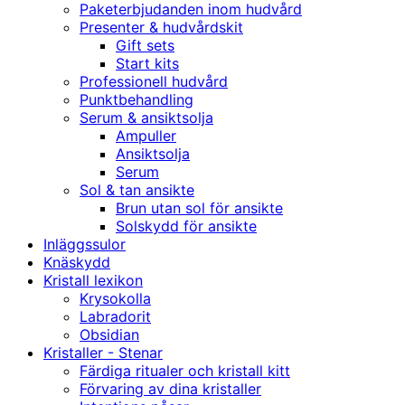
Paketerbjudanden inom hudvård
Presenter & hudvårdskit
Gift sets
Start kits
Professionell hudvård
Punktbehandling
Serum & ansiktsolja
Ampuller
Ansiktsolja
Serum
Sol & tan ansikte
Brun utan sol för ansikte
Solskydd för ansikte
Inläggssulor
Knäskydd
Kristall lexikon
Krysokolla
Labradorit
Obsidian
Kristaller - Stenar
Färdiga ritualer och kristall kitt
Förvaring av dina kristaller