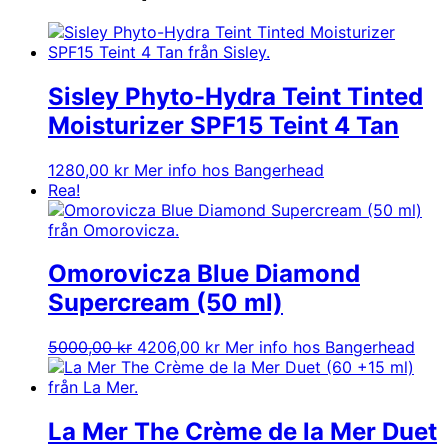
Sisley Phyto-Hydra Teint Tinted
Moisturizer SPF15 Teint 4 Tan
1280,00
kr
Mer info hos Bangerhead
Rea!
Omorovicza Blue Diamond
Supercream (50 ml)
Det
Det
5000,00
kr
4206,00
kr
Mer info hos Bangerhead
ursprungliga
nuvarande
priset
priset
var:
är:
5000,00 kr.
4206,00 kr.
La Mer The Crème de la Mer Duet