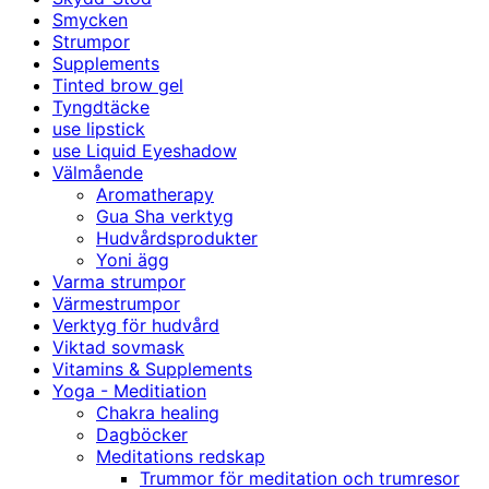
Smycken
Strumpor
Supplements
Tinted brow gel
Tyngdtäcke
use lipstick
use Liquid Eyeshadow
Välmående
Aromatherapy
Gua Sha verktyg
Hudvårdsprodukter
Yoni ägg
Varma strumpor
Värmestrumpor
Verktyg för hudvård
Viktad sovmask
Vitamins & Supplements
Yoga - Meditiation
Chakra healing
Dagböcker
Meditations redskap
Trummor för meditation och trumresor