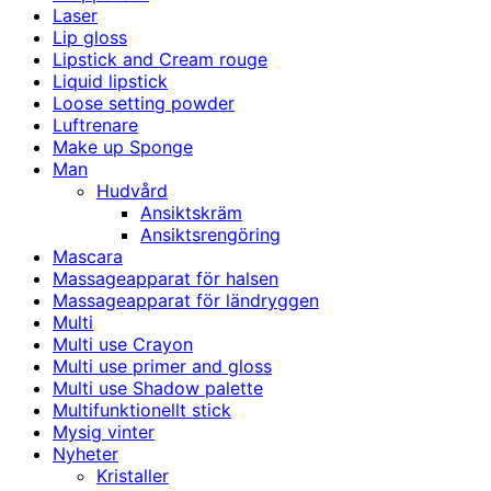
Laser
Lip gloss
Lipstick and Cream rouge
Liquid lipstick
Loose setting powder
Luftrenare
Make up Sponge
Man
Hudvård
Ansiktskräm
Ansiktsrengöring
Mascara
Massageapparat för halsen
Massageapparat för ländryggen
Multi
Multi use Crayon
Multi use primer and gloss
Multi use Shadow palette
Multifunktionellt stick
Mysig vinter
Nyheter
Kristaller