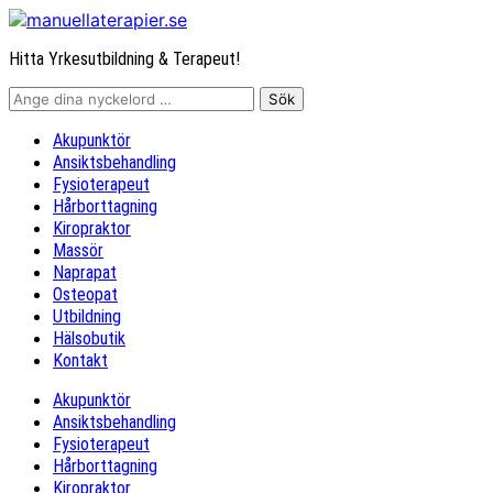
Hitta Yrkesutbildning & Terapeut!
Akupunktör
Ansiktsbehandling
Fysioterapeut
Hårborttagning
Kiropraktor
Massör
Naprapat
Osteopat
Utbildning
Hälsobutik
Kontakt
Akupunktör
Ansiktsbehandling
Fysioterapeut
Hårborttagning
Kiropraktor