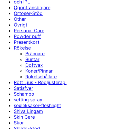
och IPL
Ögonfransböjare
Ortoser-Stöd
Other
Övrigt
Personal Care
Powder puff
Presentkort
Rökelse
Brännare
Buntar
Doftvax
Koner/Pinnar
Rökelsehållare
Rött Ljus - Rödljusterapi
Satisfyer
Schampo
setting spray
sexleksaker-fleshlight
Shiva Lingam
Skin Care
Skor
Skydd-Stöd