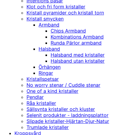
Intentions påsar
Klot och fri form kristaller
Kristall pyramider och kristall torn
Kristall smycken
Armband
Chips Armband
Kombinations Armband
Runda Pärlor armband
Halsband
Halsband med kristaller
Halsband utan kristaller
Örhängen
Ringar
Kristallspetsar
No worry stenar / Cuddle stenar
One of a kind kristaller
Pendlar
Råa kristaller
Sällsynta kristaller och kluster
Selenit produkter - laddningsplattor
Slipade kristaller-Hjärtan-Djur-Natur
Trumlade kristaller
Kroppsvård