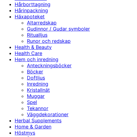
Hårborttagning
Hårinpackning
Häxapoteket
Altarredskap
Gudinnor / Gudar symboler
Ritualljus
Runor och redskap
Health & Beauty
Health Care
Hem och inredning
Anteckningsböcker
Böcker
Doftljus
Inredning
Kristallnät
Muggar
Spel
Tekannor
Väggdekorationer
Herbal Supplements
Home & Garden
Höstmys