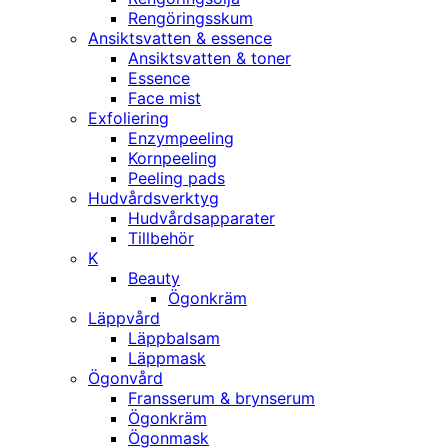
Rengöringsskum
Ansiktsvatten & essence
Ansiktsvatten & toner
Essence
Face mist
Exfoliering
Enzympeeling
Kornpeeling
Peeling pads
Hudvårdsverktyg
Hudvårdsapparater
Tillbehör
K
Beauty
Ögonkräm
Läppvård
Läppbalsam
Läppmask
Ögonvård
Fransserum & brynserum
Ögonkräm
Ögonmask