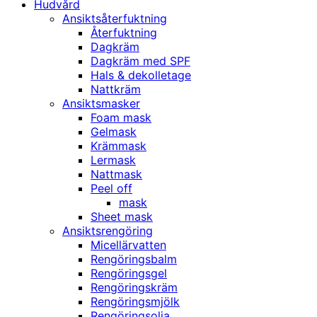
Hudvård
Ansiktsåterfuktning
Återfuktning
Dagkräm
Dagkräm med SPF
Hals & dekolletage
Nattkräm
Ansiktsmasker
Foam mask
Gelmask
Krämmask
Lermask
Nattmask
Peel off
mask
Sheet mask
Ansiktsrengöring
Micellärvatten
Rengöringsbalm
Rengöringsgel
Rengöringskräm
Rengöringsmjölk
Rengöringsolja