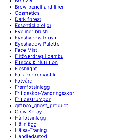
Bronzer
Brow pencil and liner
Cosmetics
Dark forest
Essentiella oljor
Eyeliner brush
Eyeshadow brush
Eyeshadow Palette
Face Mist
Filtöverdrag i bambu
Fitness & Nutrition
Fleshlight
Folklore romantik
Fotvård
Framfotsinlägg
Fritidsskor-Vandringsskor
Fritidsstrumpor
giftbox_ghost_product
Glow Spray
Hålfotsinlägg
Hälinlägg
Hälsa-Träning
Handledsstöd