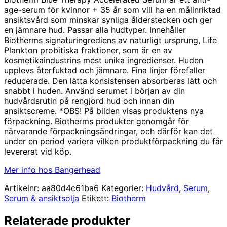
priset
priset
age-serum för kvinnor + 35 år som vill ha en målinriktad
var:
är:
ansiktsvård som minskar synliga ålderstecken och ger
1125,00 kr.
838,00 kr.
en jämnare hud. Passar alla hudtyper. Innehåller
Biotherms signaturingrediens av naturligt ursprung, Life
Plankton probitiska fraktioner, som är en av
kosmetikaindustrins mest unika ingredienser. Huden
upplevs återfuktad och jämnare. Fina linjer förefaller
reducerade. Den lätta konsistensen absorberas lätt och
snabbt i huden. Använd serumet i början av din
hudvårdsrutin på rengjord hud och innan din
ansiktscreme. *OBS! På bilden visas produktens nya
förpackning. Biotherms produkter genomgår för
närvarande förpackningsändringar, och därför kan det
under en period variera vilken produktförpackning du får
levererat vid köp.
Mer info hos Bangerhead
Artikelnr:
aa80d4c61ba6
Kategorier:
Hudvård
,
Serum
,
Serum & ansiktsolja
Etikett:
Biotherm
Relaterade produkter