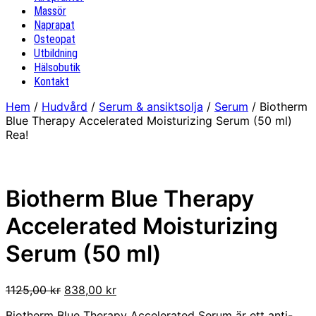
Massör
Naprapat
Osteopat
Utbildning
Hälsobutik
Kontakt
Hem
/
Hudvård
/
Serum & ansiktsolja
/
Serum
/ Biotherm
Blue Therapy Accelerated Moisturizing Serum (50 ml)
Rea!
Biotherm Blue Therapy
Accelerated Moisturizing
Serum (50 ml)
Det
Det
1125,00
kr
838,00
kr
ursprungliga
nuvarande
Biotherm Blue Therapy Accelerated Serum är ett anti-